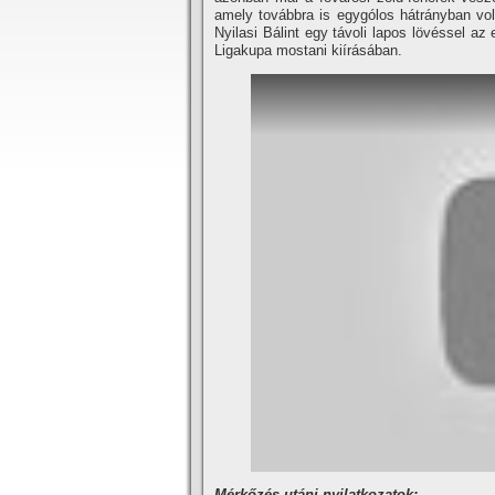
amely továbbra is egygólos hátrányban vol
Nyilasi Bálint egy távoli lapos lövéssel a
Ligakupa mostani kií­rásában.
Mérkőzés utáni nyilatkozatok: