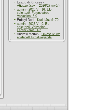
Laszlo dr.Kincses
-
Átigazolások – 2026/27 (nyár)
admin
-
2026.VII.16. EL-
selejtező: Ferencváros –
Vojvodina: 3-0
Erdélyi Dodi
-
Kuti László: 70
admin
-
2026.VII.9. EL-
selejtező: Vojvodina –
Ferencváros: 1-2
Andrási Márton
-
Olvastuk: Az
elfeledett futball-legenda