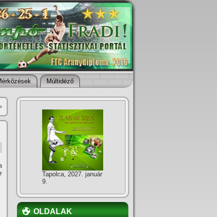
Mérkőzések
Múltidéző
»
a
r
Tapolca, 2027. január
9.
OLDALAK
,