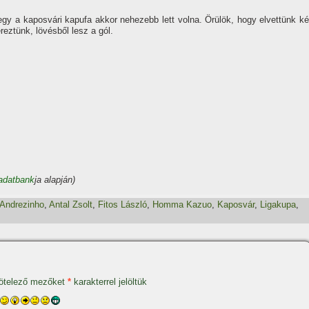
gy a kaposvári kapufa akkor nehezebb lett volna. Örülök, hogy elvettünk ké
reztünk, lövésből lesz a gól.
adatbank
ja alapján)
Andrezinho
,
Antal Zsolt
,
Fitos László
,
Homma Kazuo
,
Kaposvár
,
Ligakupa
,
ötelező mezőket
*
karakterrel jelöltük