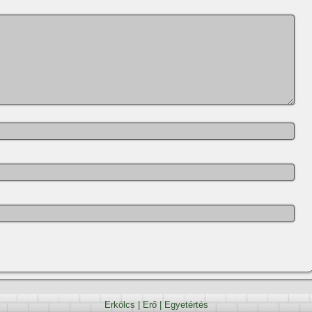
Erkölcs
|
Erő
|
Egyetértés