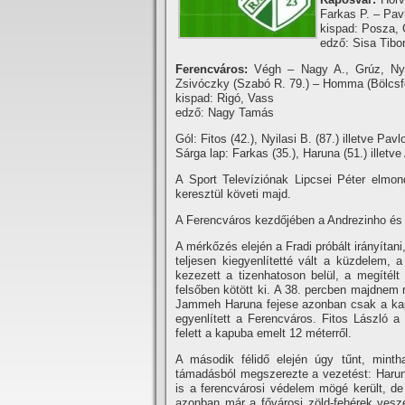
Farkas P. – Pavl
kispad: Posza, 
edző: Sisa Tibo
Ferencváros:
Végh – Nagy A., Grúz, Nyára
Zsivóczky (Szabó R. 79.) – Homma (Bölcsföld
kispad: Rigó, Vass
edző: Nagy Tamás
Gól: Fitos (42.), Nyilasi B. (87.) illetve Pavl
Sárga lap: Farkas (35.), Haruna (51.) illetve 
A Sport Televí­ziónak Lipcsei Péter elmond
keresztül követi majd.
A Ferencváros kezdőjében a Andrezinho és L
A mérkőzés elején a Fradi próbált irányí­tan
teljesen kiegyenlí­tetté vált a küzdelem
kezezett a tizenhatoson belül, a megí­télt
felsőben kötött ki. A 38. percben majdnem
Jammeh Haruna fejese azonban csak a kapu
egyenlí­tett a Ferencváros. Fitos László a
felett a kapuba emelt 12 méterről.
A második félidő elején úgy tűnt, mint
támadásból megszerezte a vezetést: Haruna
is a ferencvárosi védelem mögé került, d
azonban már a fővárosi zöld-fehérek veszé