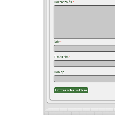
Hozzászólás
*
Név
*
E-mail cím
*
Honlap