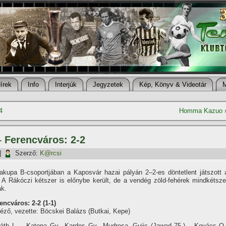
í­rek
Info
Interjúk
Jegyzetek
Kép, Könyv & Videotár
4
Homma Kazuo
– Ferencváros: 2-2
|
Szerző:
K@rcsi
akupa B-csoportjában a Kaposvár hazai pályán 2–2-es döntetlent játszott 
 A Rákóczi kétszer is előnybe került, de a vendég zöld-fehérek mindkétsze
ak.
ncváros: 2-2 (1-1)
éző, vezette: Böcskei Balázs (Butkai, Kepe)
áth L. – Katona Gy., Kardos Gy., Mudresa, Gujic (Jawad 75.) – Kovács O.