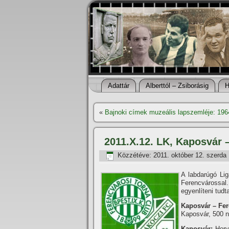
Adattár
Alberttól – Zsiborásig
H
«
Bajnoki cí­mek muzeális lapszemléje: 196
2011.X.12. LK, Kaposvár 
Közzétéve:
2011. október 12. szerda
A labdarúgó Lig
Ferencvárossal.
egyenlí­teni tudt
Kaposvár – Fere
Kaposvár, 500 n
Kaposvár:
Horv