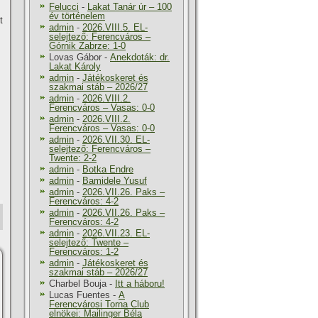
Felucci
-
Lakat Tanár úr – 100
év történelem
t
admin
-
2026.VIII.5. EL-
selejtező: Ferencváros –
Górnik Zabrze: 1-0
Lovas Gábor
-
Anekdoták: dr.
Lakat Károly
admin
-
Játékoskeret és
szakmai stáb – 2026/27
admin
-
2026.VIII.2.
Ferencváros – Vasas: 0-0
admin
-
2026.VIII.2.
Ferencváros – Vasas: 0-0
admin
-
2026.VII.30. EL-
selejtező: Ferencváros –
Twente: 2-2
admin
-
Botka Endre
admin
-
Bamidele Yusuf
admin
-
2026.VII.26. Paks –
Ferencváros: 4-2
admin
-
2026.VII.26. Paks –
Ferencváros: 4-2
admin
-
2026.VII.23. EL-
selejtező: Twente –
Ferencváros: 1-2
admin
-
Játékoskeret és
szakmai stáb – 2026/27
Charbel Bouja
-
Itt a háboru!
Lucas Fuentes
-
A
Ferencvárosi Torna Club
elnökei: Mailinger Béla