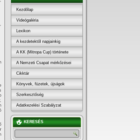
Kezdőlap
Videógaléria
,
Lexikon
A kezdetektől napjainkig
A KK (Mitropa Cup) története
n
A Nemzeti Csapat mérkőzései
Cikktár
Könyvek, füzetek, újságok
e
s
Szerkesztőség
b
,
Adatkezelési Szabályzat
n
ó
KERESÉS
ő
r
n
,