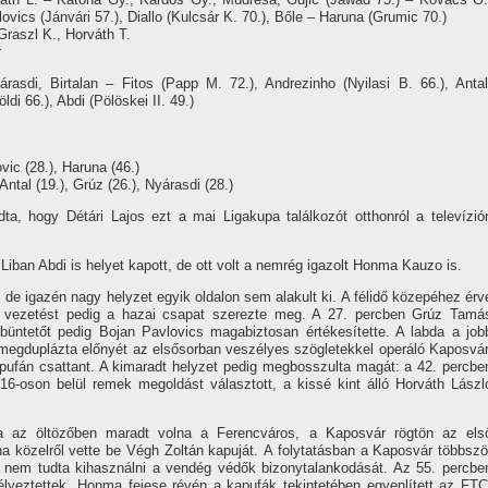
ovics (Jánvári 57.), Diallo (Kulcsár K. 70.), Bőle – Haruna (Grumic 70.)
Graszl K., Horváth T.
r
sdi, Birtalan – Fitos (Papp M. 72.), Andrezinho (Nyilasi B. 66.), Antal
i 66.), Abdi (Pölöskei II. 49.)
ovic (28.), Haruna (46.)
Antal (19.), Grúz (26.), Nyárasdi (28.)
ta, hogy Détári Lajos ezt a mai Ligakupa találkozót otthonról a televí­zió
iban Abdi is helyet kapott, de ott volt a nemrég igazolt Honma Kauzo is.
i, de igazén nagy helyzet egyik oldalon sem alakult ki. A félidő közepéhez érv
, a vezetést pedig a hazai csapat szerezte meg. A 27. percben Grúz Tamá
 büntetőt pedig Bojan Pavlovics magabiztosan értékesí­tette. A labda a job
 megduplázta előnyét az elsősorban veszélyes szögletekkel operáló Kaposvár
fán csattant. A kimaradt helyzet pedig megbosszulta magát: a 42. percbe
 16-oson belül remek megoldást választott, a kissé kint álló Horváth Lászl
ha az öltözőben maradt volna a Ferencváros, a Kaposvár rögtön az els
 közelről vette be Végh Zoltán kapuját. A folytatásban a Kaposvár többszö
e nem tudta kihasználni a vendég védők bizonytalankodását. Az 55. percbe
lyeztettek, Honma fejese révén a kapufák tekintetében egyenlí­tett az FTC