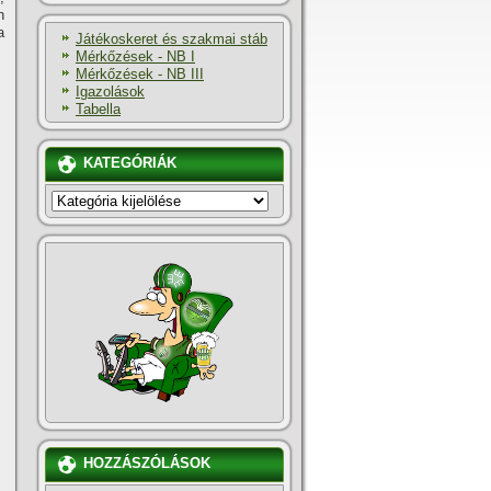
n
a
Játékoskeret és szakmai stáb
Mérkőzések - NB I
Mérkőzések - NB III
Igazolások
Tabella
KATEGÓRIÁK
KATEGÓRIÁK
HOZZÁSZÓLÁSOK