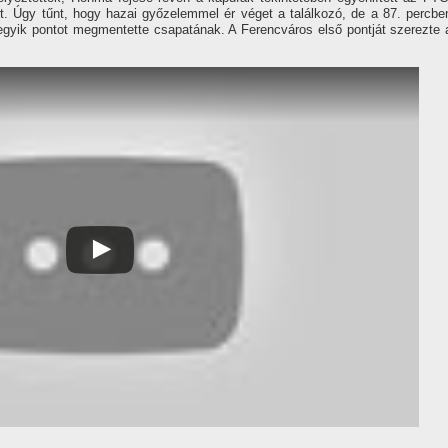
t. Úgy tűnt, hogy hazai győzelemmel ér véget a találkozó, de a 87. percbe
z egyik pontot megmentette csapatának. A Ferencváros első pontját szerezte 