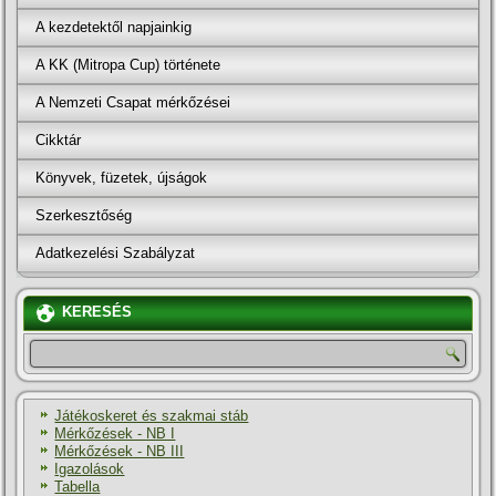
A kezdetektől napjainkig
A KK (Mitropa Cup) története
A Nemzeti Csapat mérkőzései
Cikktár
Könyvek, füzetek, újságok
Szerkesztőség
Adatkezelési Szabályzat
KERESÉS
Játékoskeret és szakmai stáb
Mérkőzések - NB I
Mérkőzések - NB III
Igazolások
Tabella