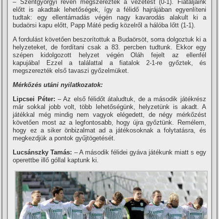
– Szentgyörgyi révén megszerezték a vezetést (0-1). Fiataljaink
előtt is akadtak lehetőségek, í­gy a félidő hajrájában egyenlí­teni
tudtak: egy ellentámadás végén nagy kavarodás alakult ki a
budaörsi kapu előtt, Papp Máté pedig közelről a hálóba lőtt (1-1).
A fordulást követően beszorí­tottuk a Budaörsöt, sorra dolgoztuk ki a
helyzeteket, de fordí­tani csak a 83. percben tudtunk. Ekkor egy
szépen kidolgozott helyzet végén Oláh fejelt az ellenfél
kapujába! Ezzel a találattal a fiatalok 2-1-re győztek, és
megszerezték első tavaszi győzelmüket.
Mérkőzés utáni nyilatkozatok:
Lipcsei Péter:
– Az első félidőt átaludtuk, de a második játékrész
már sokkal jobb volt, több lehetőségünk, helyzetünk is akadt. A
játékkal még mindig nem vagyok elégedett, de négy mérkőzést
követően most az a legfontosabb, hogy újra győztünk. Remélem,
hogy ez a siker önbizalmat ad a játékosoknak a folytatásra, és
megkezdjük a pontok gyűjtögetését.
Lucsánszky Tamás:
– A második félidei gyáva játékunk miatt s egy
operettbe illő góllal kaptunk ki.