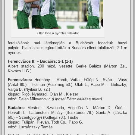
Oláh lőtte a győztes találatot
fordulójának mai játéknapján a Budaörsöt fogadtuk hazai
pályán. Fiataljaink megfordí­tották a Budaörs elleni találkozót, 2-1-re
nyertek.
Ferencváros II. – Budaörs: 2-1 (1-1)
Albert stadion, 200 néző, vezette:
Berke Balázs (Márton Zs.,
Kovács II G.)
Ferencváros:
Hermány – Maróti, Vattai, Fülöp N., Sváb – Vass
(Antal 80.) – Holman (Peszmeg 50.), Oláh L., Papp M. – Beliczky,
Varga B. (Nyilasi B. 72.)
kispad: Rigó, Nyárasdi, Oláh M., Kleizer
edző: Dejan Milovanovic
(Lipcsei Péter eltiltása miatt)
Budaörs:
Mester – Szvoboda, Hegedűs N., Márton D., Ódé –
Horváth L., Lattenstein, Mihályi (Besztercei 78.), Sánta A. (Lászka
60.) – Szentgyörgyi (Kollega 78.), Tüske
kispad: Tulipán, Pleván, Tóth Cs., Papp G.
edző:
Lucsánszky Tamás