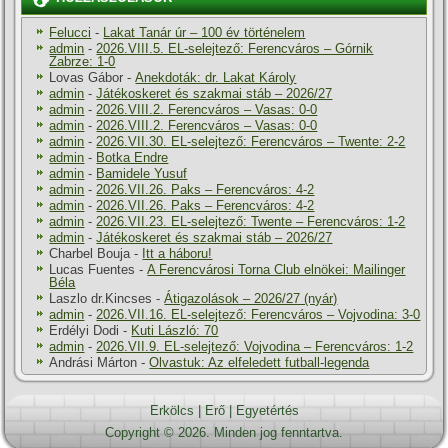
Felucci
-
Lakat Tanár úr – 100 év történelem
admin
-
2026.VIII.5. EL-selejtező: Ferencváros – Górnik
Zabrze: 1-0
Lovas Gábor
-
Anekdoták: dr. Lakat Károly
admin
-
Játékoskeret és szakmai stáb – 2026/27
admin
-
2026.VIII.2. Ferencváros – Vasas: 0-0
admin
-
2026.VIII.2. Ferencváros – Vasas: 0-0
admin
-
2026.VII.30. EL-selejtező: Ferencváros – Twente: 2-2
admin
-
Botka Endre
admin
-
Bamidele Yusuf
admin
-
2026.VII.26. Paks – Ferencváros: 4-2
admin
-
2026.VII.26. Paks – Ferencváros: 4-2
admin
-
2026.VII.23. EL-selejtező: Twente – Ferencváros: 1-2
admin
-
Játékoskeret és szakmai stáb – 2026/27
Charbel Bouja
-
Itt a háboru!
Lucas Fuentes
-
A Ferencvárosi Torna Club elnökei: Mailinger
Béla
Laszlo dr.Kincses
-
Átigazolások – 2026/27 (nyár)
admin
-
2026.VII.16. EL-selejtező: Ferencváros – Vojvodina: 3-0
Erdélyi Dodi
-
Kuti László: 70
admin
-
2026.VII.9. EL-selejtező: Vojvodina – Ferencváros: 1-2
Andrási Márton
-
Olvastuk: Az elfeledett futball-legenda
Erkölcs
|
Erő
|
Egyetértés
Copyright © 2026. Minden jog fenntartva.