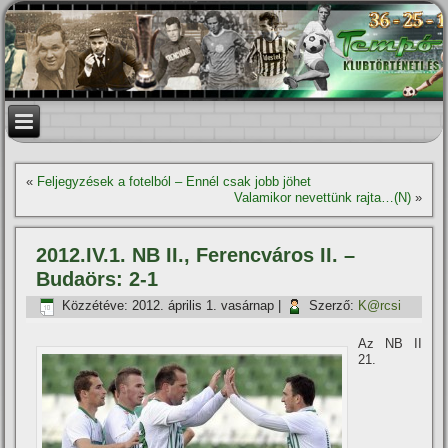
«
Feljegyzések a fotelból – Ennél csak jobb jöhet
Valamikor nevettünk rajta…(N)
»
2012.IV.1. NB II., Ferencváros II. –
Budaörs: 2-1
Közzétéve:
2012. április 1. vasárnap
|
Szerző:
K@rcsi
Az NB II
21.