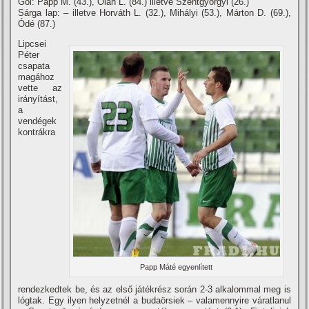
Gól: Papp M. (43.), Oláh L. (84.) illetve Szentgyörgyi (26.)
Sárga lap: – illetve Horváth L. (32.), Mihályi (53.), Márton D. (69.),
Ódé (87.)
Lipcsei
Péter
csapata
magához
vette az
irányí­tást,
a
vendégek
kontrákra
Papp Máté egyenlí­tett
rendezkedtek be, és az első játékrész során 2-3 alkalommal meg is
lógtak. Egy ilyen helyzetnél a budaörsiek – valamennyire váratlanul