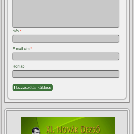
Név
*
E-mail cím
*
Honlap