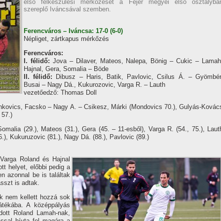
első felkészülési mérkőzését a Fejér megyei első osztályba
szereplő Iváncsával szemben.
Ferencváros – Iváncsa: 17-0 (6-0)
Népliget, zártkapus mérkőzés
Ferencváros:
I. félidő:
Jova – Dilaver, Mateos, Nalepa, Bönig – Cukic – Lamah
Hajnal, Gera, Somalia – Böde
II. félidő:
Dibusz – Haris, Batik, Pavlovic, Csilus Á. – Gyömbér
Busai – Nagy Dá., Kukurozovic, Varga R. – Lauth
vezetőedző: Thomas Doll
ankovics, Facsko – Nagy A. – Csikesz, Márki (Mondovics 70.), Gulyás-Kovác
 57.)
Somalia (29.), Mateos (31.), Gera (45. – 11-esből), Varga R. (54., 75.), Laut
86.), Kukuruzovic (81.), Nagy Dá. (88.), Pavlovic (89.)
 Varga Roland és Hajnal
t helyet, előbbi pedig a
en azonnal be is találtak
sszt is adtak.
nak nem kellett hozzá sok
játékába. A középpályás
adott Roland Lamah-nak,
ssal hí­vta fel magára a