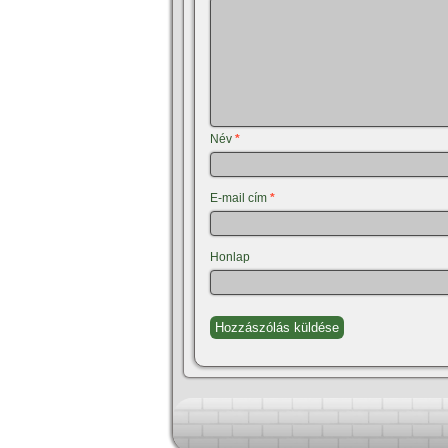
Név
*
E-mail cím
*
Honlap