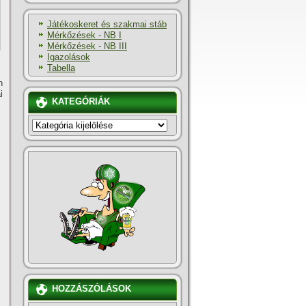
Játékoskeret és szakmai stáb
Mérkőzések - NB I
Mérkőzések - NB III
Igazolások
Tabella
n
i
KATEGÓRIÁK
KATEGÓRIÁK
HOZZÁSZÓLÁSOK