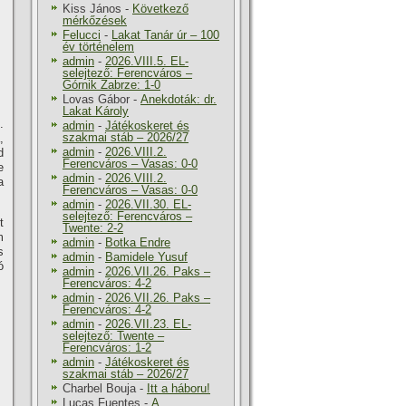
Kiss János
-
Következő
mérkőzések
Felucci
-
Lakat Tanár úr – 100
év történelem
admin
-
2026.VIII.5. EL-
selejtező: Ferencváros –
Górnik Zabrze: 1-0
Lovas Gábor
-
Anekdoták: dr.
Lakat Károly
.
admin
-
Játékoskeret és
szakmai stáb – 2026/27
,
admin
-
2026.VIII.2.
d
Ferencváros – Vasas: 0-0
e
admin
-
2026.VIII.2.
a
Ferencváros – Vasas: 0-0
admin
-
2026.VII.30. EL-
selejtező: Ferencváros –
t
Twente: 2-2
m
admin
-
Botka Endre
s
admin
-
Bamidele Yusuf
ó
admin
-
2026.VII.26. Paks –
Ferencváros: 4-2
admin
-
2026.VII.26. Paks –
Ferencváros: 4-2
admin
-
2026.VII.23. EL-
selejtező: Twente –
Ferencváros: 1-2
admin
-
Játékoskeret és
szakmai stáb – 2026/27
Charbel Bouja
-
Itt a háboru!
Lucas Fuentes
-
A