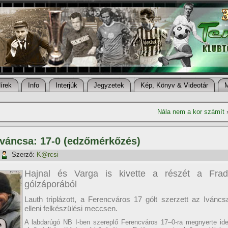
í­rek
Info
Interjúk
Jegyzetek
Kép, Könyv & Videotár
Nála nem a kor számí­t
 Iváncsa: 17-0 (edzőmérkőzés)
Szerző:
K@rcsi
Hajnal és Varga is kivette a részét a Frad
gólzáporából
Lauth triplázott, a Ferencváros 17 gólt szerzett az Iváncs
elleni felkészülési meccsen.
A labdarúgó NB I-ben szereplő Ferencváros 17–0-ra megnyerte ide