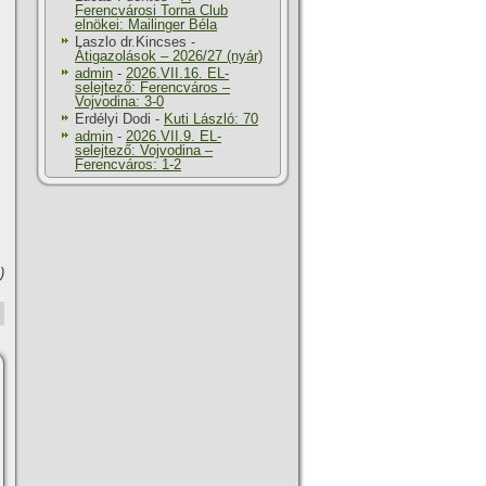
Ferencvárosi Torna Club
elnökei: Mailinger Béla
Laszlo dr.Kincses
-
Átigazolások – 2026/27 (nyár)
admin
-
2026.VII.16. EL-
selejtező: Ferencváros –
Vojvodina: 3-0
Erdélyi Dodi
-
Kuti László: 70
admin
-
2026.VII.9. EL-
selejtező: Vojvodina –
Ferencváros: 1-2
)