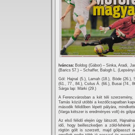
Iváncsa:
Boldog (Gábor) – Sinka, Aradi, J
(Barics 57.) – Schaffer, Balogh L. (Lepsényi
Gól: Hajnal (5.), Lamah (18.), Böde (26.), 
(61., 77., 84.), Csilus Á. (66.), Busai (74., 
Sárga lap: Márki (29.)
A Ferencvárosban a két téli szerzemény,
Tamás közül utóbbi a kezdőcsapatban kapot
második félidőben lépett pályára, mindkett
(Varga kétszer is eredményes volt) és gólpa
Az első félidő elején úgy látszott, Hajnal
idő, hogy beilleszkedjen a zöld-fehérek 
rögtön gólt is szerzett, majd gólpasszt 
emellett pedig több jó passzal és megoldá