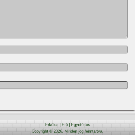
Erkölcs
|
Erő
|
Egyetértés
Copyright © 2026. Minden jog fenntartva.