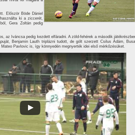
tt. Először Böde Dániel
használta ki a ziccerét,
ból, Gera Zoltán pedig
os, az Iváncsa pedig kezdett elfáradni. A zöld-fehérek a második játékrészbe
ját, Benjamin Lauth triplázni tudott, de gólt szerzett Csilus Ádám, Busa
s Mateo Pavlovic is, í­gy könnyedén megnyerték idei első mérkőzésüket.