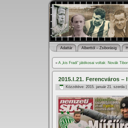
Adattár
Alberttól – Zsiborásig
H
«
A „kis Fradi” játékosai voltak: Novák Tibor
2015.I.21. Ferencváros –
Közzétéve:
2015. január 21. szerda
|