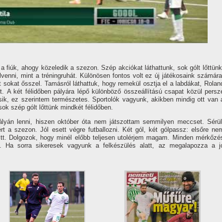
a fiúk, ahogy közeledik a szezon. Szép akciókat láthattunk, sok gólt lőttünk
venni, mint a tréningruhát. Különösen fontos volt ez új játékosaink számára
sokat ősszel. Tamásról láthattuk, hogy remekül osztja el a labdákat, Rolan
. A két félidőben pályára lépő különböző összeállí­tású csapat közül persz
ásik, ez szerintem természetes. Sportolók vagyunk, akikben mindig ott van 
ok szép gólt lőttünk mindkét félidőben.
ályán lenni, hiszen október óta nem játszottam semmilyen meccset. Sérül
rt a szezon. Jól esett végre futballozni. Két gól, két gólpassz: elsőre ne
tt. Dolgozok, hogy minél előbb teljesen utolérjem magam. Minden mérkőzé
s. Ha sorra sikeresek vagyunk a felkészülés alatt, az megalapozza a j