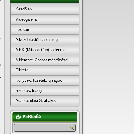
n
Kezdőlap
Videógaléria
Lexikon
,
A kezdetektől napjainkig
,
A KK (Mitropa Cup) története
A Nemzeti Csapat mérkőzései
s
Cikktár
h
Könyvek, füzetek, újságok
Szerkesztőség
Adatkezelési Szabályzat
KERESÉS