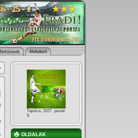
Mérkőzések
Múltidéző
»
i
Tapolca, 2027. január
9.
a
OLDALAK
i