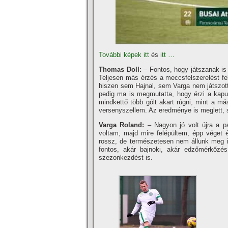
További képek itt
és
itt …
Thomas Doll:
– Fontos, hogy játszanak is 
Teljesen más érzés a meccsfelszerelést fel
hiszen sem Hajnal, sem Varga nem játszott 
pedig ma is megmutatta, hogy érzi a kaput
mindkettő több gólt akart rúgni, mint a m
versenyszellem. Az eredménye is meglett, s
Varga Roland:
– Nagyon jó volt újra a p
voltam, majd mire felépültem, épp véget é
rossz, de természetesen nem állunk meg i
fontos, akár bajnoki, akár edzőmérkőzé
szezonkezdést is.