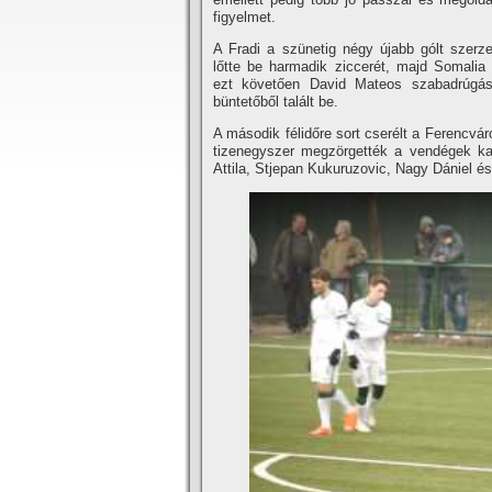
figyelmet.
A Fradi a szünetig négy újabb gólt szerze
lőtte be harmadik ziccerét, majd Somalia 
ezt követően David Mateos szabadrúgás
büntetőből talált be.
A második félidőre sort cserélt a Ferencvár
tizenegyszer megzörgették a vendégek kapu
Attila, Stjepan Kukuruzovic, Nagy Dániel é