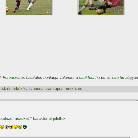
(A
Ferencváros
hivatalos honlapja valamint a
csakfoci.hu
és az
nso.hu
alapján
,
edzőmérkőzés
,
Iváncsa
,
zártkapus mérkőzés
ötelező mezőket
*
karakterrel jelöltük