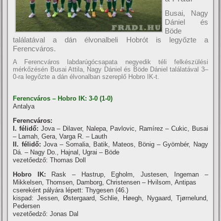
Busai, Nagy
Dániel és
Böde
találatával a dán élvonalbeli Hobrót is legyőzte a
Ferencváros.
A Ferencváros labdarúgócsapata negyedik téli felkészülési
mérkőzésén Busai Attila, Nagy Dániel és Böde Dániel találatával 3–
0-ra legyőzte a dán élvonalban szereplő Hobro IK-t.
Ferencváros – Hobro IK: 3-0 (1-0)
Antalya
Ferencváros:
I. félidő:
Jova – Dilaver, Nalepa, Pavlovic, Ramí­rez – Cukic, Busai
– Lamah, Gera, Varga R. – Lauth
II. félidő:
Jova – Somalia, Batik, Mateos, Bönig – Gyömbér, Nagy
Dá. – Nagy Do., Hajnal, Ugrai – Böde
vezetőedző: Thomas Doll
Hobro IK:
Rask – Hastrup, Egholm, Justesen, Ingeman –
Mikkelsen, Thomsen, Damborg, Christensen – Hvilsom, Antipas
csereként pályára lépett: Thygesen (46.)
kispad: Jessen, Østergaard, Schlie, Høegh, Nygaard, Tjørnelund,
Pedersen
vezetőedző: Jonas Dal