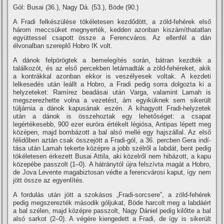
Gól: Busai (36.), Nagy Dá. (53.), Böde (90.)
A Fradi felkészülése tökéletesen kezdődött, a zöld-fehérek első
három meccsüket megnyerték, kedden azonban kiszámí­thatatlan
együttessel csapott össze a Ferencváros. Az ellenfél a dán
élvonalban szereplő Hobro IK volt.
A dánok felpörögtek a bemelegí­tés során, bátran kezdték a
találkozót, és az első percekben letámadták a zöld-fehéreket, akik
a kontrákkal azonban ekkor is veszélyesek voltak. A kezdeti
lelkesedés után leállt a Hobro, a Fradi pedig sorra dolgozta ki a
helyzeteket: Ramí­rez beadásai után Varga, valamint Lamah is
megszerezhette volna a vezetést, ám egyiküknek sem sikerült
túljárnia a dánok kapusának eszén. A kihagyott Fradi-helyzetek
után a dánok is összehoztak egy lehetőséget: a csapat
legértékesebb, 900 ezer euróra értékelt légiósa, Antipas lépett meg
középen, majd bombázott a bal alsó mellé egy hajszállal. Az első
félidőben aztán csak összejött a Fradi-gól, a 36. percben Gera indí­
tása után Lamah tekerte középre a jobb szélről a labdát, bent pedig
tökéletesen érkezett Busai Attila, aki közelről nem hibázott, a kapu
közepébe passzolt (1–0). A hátránytól újra felszí­vta magát a Hobro,
de Jova Levente magabiztosan védte a ferencvárosi kaput, í­gy nem
jött össze az egyenlí­tés.
A fordulás után jött a szokásos „Fradi-sorcsere”, a zöld-fehérek
pedig megszerezték második góljukat, Böde harcolt meg a labdáért
a bal szélen, majd középre passzolt, Nagy Dániel pedig kilőtte a bal
alsó sarkot (2–0). A végére kiengedett a Fradi, de í­gy is sikerült