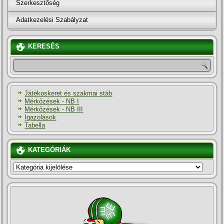
Szerkesztőség
Adatkezelési Szabályzat
KERESÉS
Játékoskeret és szakmai stáb
Mérkőzések - NB I
Mérkőzések - NB III
Igazolások
Tabella
KATEGÓRIÁK
KATEGÓRIÁK