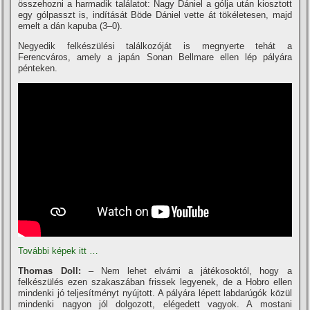
összehozni a harmadik találatot: Nagy Dániel a gólja után kiosztott
egy gólpasszt is, indí­tását Böde Dániel vette át tökéletesen, majd
emelt a dán kapuba (3–0).
Negyedik felkészülési találkozóját is megnyerte tehát a
Ferencváros, amely a japán Sonan Bellmare ellen lép pályára
pénteken.
További képek itt …
Thomas Doll:
– Nem lehet elvárni a játékosoktól, hogy a
felkészülés ezen szakaszában frissek legyenek, de a Hobro ellen
mindenki jó teljesí­tményt nyújtott. A pályára lépett labdarúgók közül
mindenki nagyon jól dolgozott, elégedett vagyok. A mostani