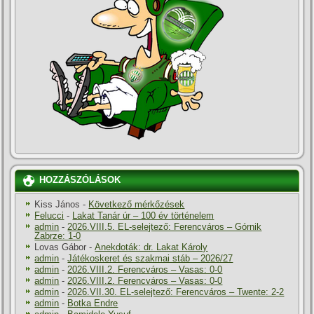
HOZZÁSZÓLÁSOK
Kiss János
-
Következő mérkőzések
Felucci
-
Lakat Tanár úr – 100 év történelem
admin
-
2026.VIII.5. EL-selejtező: Ferencváros – Górnik
Zabrze: 1-0
Lovas Gábor
-
Anekdoták: dr. Lakat Károly
admin
-
Játékoskeret és szakmai stáb – 2026/27
admin
-
2026.VIII.2. Ferencváros – Vasas: 0-0
admin
-
2026.VIII.2. Ferencváros – Vasas: 0-0
admin
-
2026.VII.30. EL-selejtező: Ferencváros – Twente: 2-2
admin
-
Botka Endre