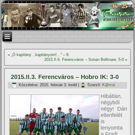
«
„Ó kapitány…kapitányom!…” – 8.
2015.II.6. Ferencváros – Sonan Bellmare: 5-0
»
2015.II.3. Ferencváros – Hobro IK: 3-0
Közzétéve:
2015. február 3. kedd
|
Szerző:
K@rcsi
Hibátlan,
négyből
négy! Dán
ellenfelét
is
lenyomta
a Fradi