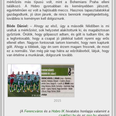
mérkőzés más tí­pusú volt, mint a Bohemians Praha elleni
találkozó. A Hobro gyorsabban és keményebben játszott,
egyértelműen ez volt a hajtósabb meccs. Hasznos tapasztalatokkal
gazdagodtunk, jó úton járunk, de nincs bennünk megelégedettség,
továbbra is keményen kell dolgoznunk.
Böde Dániel:
– Ahogy az első, úgy a második félidőben is mi
uraltuk a mérkőzést, sok helyzetet alakí­tottunk ki, és magabiztosan
győztünk. Örülök, hogy gólpasszt adtam, és gólt is tudtam lőni, de
a legfontosabb, hogy a csapat jó játékkal tudott nyerni egy erős
ellenél ellen. Nagyon fontosnak tartom kiemelni, hogy nem kaptunk
gólt. Ahogy a többiek, úgy én sem érzem magam frissnek, de most
ez a normális. Van még pár nap hátra az edzőtáborból, látjuk, hogy
van értelme a munkának, dolgozunk tovább.
2015
(A
Ferencváros
és a
Hobro IK
hivatalos honlapja valamint a
csakfoci.hu
és az
nso.hu
alapján)