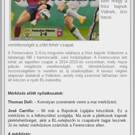
sem megy a
friss bajnok
Vidinek, őrzi
hazai
veretlenségét a zöld-fehér csapat.
A Ferencváros 2–0-ra megverte odahaza a friss bajnok Videotont a
labdarúgó NB I harmincadik, záró fordulójában. A Ferencváros lett
tehát az egyetlen csapat a 2014–2015-ös szezonban, mely hazai
pályán megőrizte veretlenségét, sőt, tétmérkőzésen még
összességében is veretlen az új stadionjában. A tavasz végére
alaposan átalakult a Videoton, amely még szemmel láthatóan nem
áll készen a nyári BL-kalandra.
Mérkőzés előtti nyilatkozatok:
Thomas Doll:
– Komolyan szeretnénk venni a mai mérkőzést.
José Carrillo:
– Mi már a Bajnokok Ligájára készülünk. Ez a
mérkőzés is a felkészülést szolgálja. Ma azok a játékosok kapnak
játéklehetőséget, akik a BL-selejtezőn is csapatunk tagjai lesznek.
Jó és nehéz mérkőzésre számí­tok a Ferencváros ellen.
A mérkőzés: