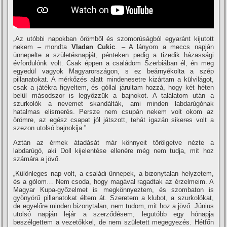
„Az utóbbi napokban örömből és szomorúságból egyaránt kijutott
nekem – mondta
Vladan Cukic
. – A lányom a meccs napján
ünnepelte a születésnapját, pénteken pedig a tizedik házassági
évfordulónk volt. Csak éppen a családom Szerbiában él, én meg
egyedül vagyok Magyarországon, s ez beárnyékolta a szép
pillanatokat. A mérkőzés alatt mindenesetre kizártam a külvilágot,
csak a játékra figyeltem, és góllal járultam hozzá, hogy két héten
belül másodszor is legyőzzük a bajnokot. A találatom után a
szurkolók a nevemet skandálták, ami minden labdarúgónak
hatalmas elismerés. Persze nem csupán nekem volt okom az
örömre, az egész csapat jól játszott, tehát igazán sikeres volt a
szezon utolsó bajnokija.”
Aztán az érmek átadását már könnyeit törölgetve nézte a
labdarúgó, aki Doll kijelentése ellenére még nem tudja, mit hoz
számára a jövő.
„Különleges nap volt, a családi ünnepek, a bizonytalan helyzetem,
és a gólom… Nem csoda, hogy magával ragadtak az érzelmeim. A
Magyar Kupa-győzelmet is megkönnyeztem, és szombaton is
gyönyörű pillanatokat éltem át. Szeretem a klubot, a szurkolókat,
de egyelőre minden bizonytalan, nem tudom, mit hoz a jövő. Június
utolsó napján lejár a szerződésem, legutóbb egy hónapja
beszélgettem a vezetőkkel, de nem született megegyezés. Hétfőn