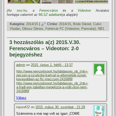
(Az
nso.hu
, a
Ferencváros
és a
Videoton
hivatalos
honlapja valamint az
MLSZ adatbank
ja alapján)
Kategória:
2014/15
|
Címke:
2014/15
,
Böde Dániel
,
Cukic
Vladan
,
Dibusz Dénes
,
Fehérvár FC (Videoton; Parmalat)
,
NB1
3 hozzászólás a(z) 2015.V.30.
Ferencváros – Videoton: 2-0
bejegyzéshez
admin
on
2015. június 1. hétfő - 13:37
http://www.nemzetisport.hu/labdarugo_nb_i/nb-i-
pecsen-a-szurkoloi-kartyat-is-eltemettek-ismet-
kevesebben-az-ftc-meccsen-2416899
http://www.nemzetisport.hu/labdarugo_nb_i/nb-i-
a-fradi-egy-tabellan-megelozte-a-vidit-oton-nem-
2416989
Válasz
mjozef22 on
2015. május 30. szombat - 21:29
Számomra a mai nap volt az igazi „COME