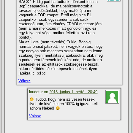
BACK”. Eddig partiba tudtunk időnként lenni a
„top” csapatokkal, de ma bebizonyí­tottuk a
tavaszi fejlődésünkkel, hogy mától újra mi
vagyunk a TOP csapat. Ettől még nics EL
csoportkör, csak egyszerűen a sok szűk
esztendő után, újra élmény FRADI meccsre járni
(nem a mai mérkőzés miatt gondolom í­gy, ez
egy folyamat vége, amikor feltettük az i-re a
pontot).
Ma az Ugrai (nem tévedés) Cukic, Böhnig
hármas óriásit játszott, nem vagyok biztos, hogy
egy nagyon sok meccses sorozatban nem lenne
szükség ilyen mentalitású játékosokra, akik még
a padra sem férnének időnként oda, de amikor a
sérülések és az eltiltások szükségessé teszik,
akkor sértődés nélkül képesek lennének ilyen
játékra :cl :cl :cl
Válasz
laudetur on
2015. június 1. hétfő - 20:49
Tudod, hogy nem szí­vesen teszek
ilyet, de kivételesen 100%-ig igazat kell
adnom Neked!
Válasz