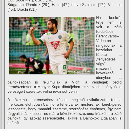
Gól: Böde (47.), Cukic (70.)
Sárga lap: Ramí­rez (28.), Haris (47.) illetve Szolnoki (17.), Viní­cius
(45.), Brachi (51.)
Ha konkrét
tétje nem is
volt a záró
fordulóbeli
Ferencváros–
Videoton
rangadónak, a
hazaiakat
fűtötte a
„fenyegetési
vágy”,
miszerint a
következő
idényben a
bajnokságban is felülmúlják a Vidit, a vendégek pedig
természetesen a Magyar Kupa döntőjében elszenvedett négygólos
vereségért szerettek volna revánsot venni.
A közelmúlt történéseihez képest meglepő nyilatkozatot tett a
mérkőzés előtt Joan Carrillo, a fehérváriak mestere, aki kerek-perec
leszögezte, hogy maradni szeretne, szerződése érvényes, í­gy nem
tárgyalt más klubbal, és már a következő szezonra készül – a záró
bajnokit í­gy azokat szerepeltette, akikre a Bajnokok Ligájában is
számí­t.