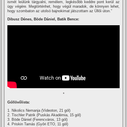
ismét leülünk tárgyalni, remélem, legkésőbb keddre pont kerül az
ügy végére. Megtörténhet, hogy végül maradok, de könnyen lehet,
hogy szombaton az utolsó bajnokimat játszottam az Üllői úton.”
Dibusz Dénes, Böde Dániel, Batik Bence:
*
Góllövőlista:
1. Nikolics Nemanja (Videoton, 21 gól)
2. Tischler Patrik (Puskás Akadémia, 15 gól)
3. Böde Dániel (Ferencváros, 13 gól)
4. Priskin Tamás (Győri ETO, 11 gól)