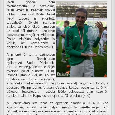
Ilyen gondok nem
nyomasztották a hazaiakat,
talán ezért is kezdtek sokkal
jobban, csakhogy Böde Dániel
négy ziccert is elrontott.
Élvezhető, lüktető iramban
zajlott az első félidő, amelyen
az első fél órához közeledve
összekapta magát a Videoton,
Paulo Viní­cius helyzetbe is
került, ám következett a
szokásos Dibusz Dénes-bravúr.
A pihenő jót tett a szünetben
igen önkritikusan
nyilatkozó Böde Dánielnek,
mert a vendégvédelem csődjét
gyorsan góllal büntette (1–0).
Próbált újí­tani a Vidi, de Dibuszt
továbbra sem tudta megingatni,
a tartaléksorból előrelépők (főleg Ugrai Roland) nagyot küzdöttek, a
búcsúzó Philipp Bönig, Vladan Csukics kettőst pedig szinte önkí­
vületben futballozott – utóbbi Böde gólpassza után közelről,
sarokkal talált be Pajovics kapujába a 70. percben (2–0).
A Ferencváros lett tehát az egyetlen csapat a 2014–2015-ös
szezonban, amely hazai pályán megőrizte veretlenségét, sőt
tétmérkőzésen még összességében is veretlen az új stadionjában.