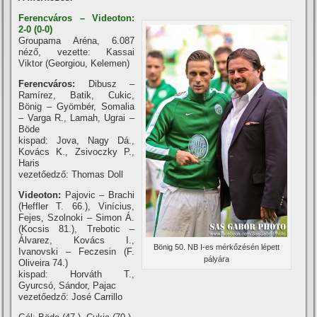
Ferencváros – Videoton:
2-0 (0-0)
Groupama Aréna, 6.087
néző, vezette: Kassai
Viktor (Georgiou, Kelemen)
Ferencváros:
Dibusz –
Ramí­rez, Batik, Cukic,
Bönig – Gyömbér, Somalia
– Varga R., Lamah, Ugrai –
Böde
kispad: Jova, Nagy Dá.,
Kovács K., Zsivoczky P.,
Haris
vezetőedző: Thomas Doll
Videoton:
Pajovic – Brachi
(Heffler T. 66.), Viní­cius,
Fejes, Szolnoki – Simon Á.
(Kocsis 81.), Trebotic –
Álvarez, Kovács I.,
Bönig 50. NB I-es mérkőzésén lépett
Ivanovski – Feczesin (F.
pályára
Oliveira 74.)
kispad: Horváth T.,
Gyurcsó, Sándor, Pajac
vezetőedző: José Carrillo