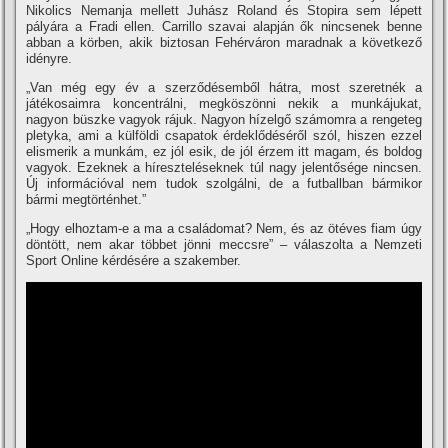
Nikolics Nemanja mellett Juhász Roland és Stopira sem lépett
pályára a Fradi ellen. Carrillo szavai alapján ők nincsenek benne
abban a körben, akik biztosan Fehérváron maradnak a következő
idényre.
„Van még egy év a szerződésemből hátra, most szeretnék a
játékosaimra koncentrálni, megköszönni nekik a munkájukat,
nagyon büszke vagyok rájuk. Nagyon hí­zelgő számomra a rengeteg
pletyka, ami a külföldi csapatok érdeklődéséről szól, hiszen ezzel
elismerik a munkám, ez jól esik, de jól érzem itt magam, és boldog
vagyok. Ezeknek a hí­reszteléseknek túl nagy jelentősége nincsen.
Új információval nem tudok szolgálni, de a futballban bármikor
bármi megtörténhet.”
„Hogy elhoztam-e a ma a családomat? Nem, és az ötéves fiam úgy
döntött, nem akar többet jönni meccsre” – válaszolta a Nemzeti
Sport Online kérdésére a szakember.