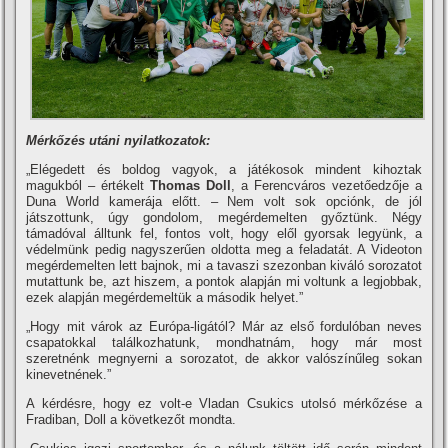
Mérkőzés utáni nyilatkozatok:
„Elégedett és boldog vagyok, a játékosok mindent kihoztak
magukból – értékelt
Thomas Doll
, a Ferencváros vezetőedzője a
Duna World kamerája előtt. – Nem volt sok opciónk, de jól
játszottunk, úgy gondolom, megérdemelten győztünk. Négy
támadóval álltunk fel, fontos volt, hogy elől gyorsak legyünk, a
védelmünk pedig nagyszerűen oldotta meg a feladatát. A Videoton
megérdemelten lett bajnok, mi a tavaszi szezonban kiváló sorozatot
mutattunk be, azt hiszem, a pontok alapján mi voltunk a legjobbak,
ezek alapján megérdemeltük a második helyet.”
„Hogy mit várok az Európa-ligától? Már az első fordulóban neves
csapatokkal találkozhatunk, mondhatnám, hogy már most
szeretnénk megnyerni a sorozatot, de akkor valószí­nűleg sokan
kinevetnének.”
A kérdésre, hogy ez volt-e Vladan Csukics utolsó mérkőzése a
Fradiban, Doll a következőt mondta.