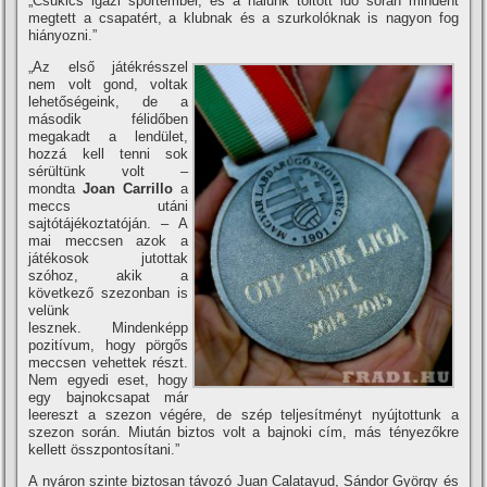
„Csukics igazi sportember, és a nálunk töltött idő során mindent
megtett a csapatért, a klubnak és a szurkolóknak is nagyon fog
hiányozni.”
„Az első játékrésszel
nem volt gond, voltak
lehetőségeink, de a
második félidőben
megakadt a lendület,
hozzá kell tenni sok
sérültünk volt –
mondta
Joan Carrillo
a
meccs utáni
sajtótájékoztatóján. – A
mai meccsen azok a
játékosok jutottak
szóhoz, akik a
következő szezonban is
velünk
lesznek. Mindenképp
pozití­vum, hogy pörgős
meccsen vehettek részt.
Nem egyedi eset, hogy
egy bajnokcsapat már
leereszt a szezon végére, de szép teljesí­tményt nyújtottunk a
szezon során. Miután biztos volt a bajnoki cí­m, más tényezőkre
kellett összpontosí­tani.”
A nyáron szinte biztosan távozó Juan Calatayud, Sándor György és