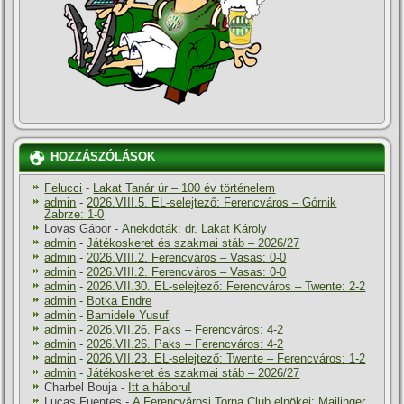
HOZZÁSZÓLÁSOK
Felucci
-
Lakat Tanár úr – 100 év történelem
admin
-
2026.VIII.5. EL-selejtező: Ferencváros – Górnik
Zabrze: 1-0
Lovas Gábor
-
Anekdoták: dr. Lakat Károly
admin
-
Játékoskeret és szakmai stáb – 2026/27
admin
-
2026.VIII.2. Ferencváros – Vasas: 0-0
admin
-
2026.VIII.2. Ferencváros – Vasas: 0-0
admin
-
2026.VII.30. EL-selejtező: Ferencváros – Twente: 2-2
admin
-
Botka Endre
admin
-
Bamidele Yusuf
admin
-
2026.VII.26. Paks – Ferencváros: 4-2
admin
-
2026.VII.26. Paks – Ferencváros: 4-2
admin
-
2026.VII.23. EL-selejtező: Twente – Ferencváros: 1-2
admin
-
Játékoskeret és szakmai stáb – 2026/27
Charbel Bouja
-
Itt a háboru!
Lucas Fuentes
-
A Ferencvárosi Torna Club elnökei: Mailinger