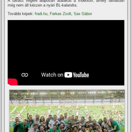
A tavasz végére alaposan átalakult a Videoton, amely láthatóan
még nem áll készen a nyári BL-kalandra.
További képek:
fradi.hu
,
Farkas Zsolt
,
Sas Gábor