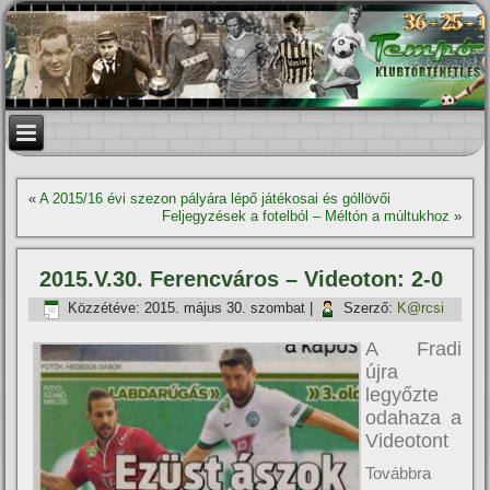
«
A 2015/16 évi szezon pályára lépő játékosai és góllövői
Feljegyzések a fotelból – Méltón a múltukhoz
»
2015.V.30. Ferencváros – Videoton: 2-0
Közzétéve:
2015. május 30. szombat
|
Szerző:
K@rcsi
A Fradi
újra
legyőzte
odahaza a
Videotont
Továbbra