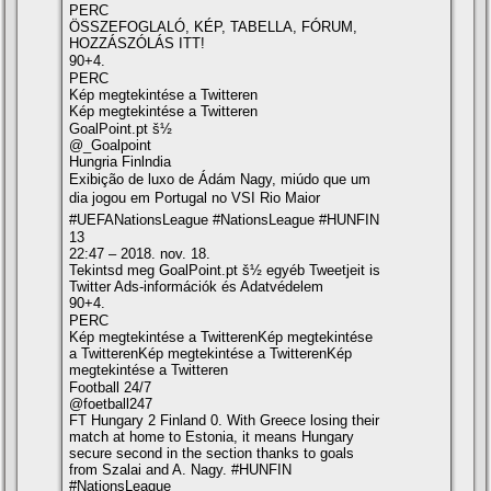
PERC
ÖSSZEFOGLALÓ, KÉP, TABELLA, FÓRUM,
HOZZÁSZÓLÁS ITT!
90+4.
PERC
Kép megtekintése a Twitteren
Kép megtekintése a Twitteren
GoalPoint.pt š½
@_Goalpoint
Hungria Finlndia
Exibição de luxo de Ádám Nagy, miúdo que um
dia jogou em Portugal no VSI Rio Maior ­
#UEFANationsLeague #NationsLeague #HUNFIN
13
22:47 – 2018. nov. 18.
Tekintsd meg GoalPoint.pt š½ egyéb Tweetjeit is
Twitter Ads-információk és Adatvédelem
90+4.
PERC
Kép megtekintése a TwitterenKép megtekintése
a TwitterenKép megtekintése a TwitterenKép
megtekintése a Twitteren
Football 24/7
@foetball247
FT Hungary 2 Finland 0. With Greece losing their
match at home to Estonia, it means Hungary
secure second in the section thanks to goals
from Szalai and A. Nagy. #HUNFIN
#NationsLeague