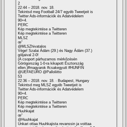
2
22:44 – 2018. nov. 18.
Tekintsd meg Football 24/7 egyéb Tweetjeit is
Twitter Ads-információk és Adatvédelem
90+4.
PERC
Kép megtekintése a Twitteren
Kép megtekintése a Twitteren
MLSZ
œ”
@MLSZhivatalos
Vége! Szalai Ádám (29.) és Nagy Ádám (37.)
góljaival 2-0!
(A csoport párhuzamos mérkőzésén
Görögország 1-0-ra kikapott Észtország
ellen.)#magyarok #csakegyutt #HUNFIN
@UEFAEURO @Palloliitto
53
22:36 – 2018. nov. 18. · Budapest, Hungary
Tekintsd meg MLSZ egyéb Tweetjeit is
Twitter Ads-információk és Adatvédelem
90+4.
PERC
Kép megtekintése a Twitteren
Kép megtekintése a Twitteren
Huuhkajat
œ”
@Huuhkajat
Unkari ottaa Huuhkajista revanssin ja voittaa