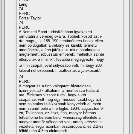
Lang
74.
PERC
ForsellTaylor
74.
PERC
A Nemzeti Sport tudósí­tásában igyekezett
rámutatni a vereség okaira. Többek között azt í­
rta, hogy „…a 185–190 centiméteres finnek ellen
nem boldogultak a vékony és kisebb termetű
amatőrjeink, a finn játékosok mind hatalmasan
megtermett, robusztus emberek, mellettük szinte
eltörpültek a mieink”, továbbá megjegyezte, hogy
„a finn csapat jóval súlyosabb volt, mintegy 200
kilóval nehezebbnek mutatkoztak a játékosaik”.
74.
PERC
A magyar és a finn válogatott hivatalosan
tizennyolcadik alkalommal méri össze tudását
ma. Érdemes viszont tudni, hogy a két
csapatnak volt még egy meccse, csakhogy azt
nem hivatalos találkozónak könyvelték el, ezért
nem számí­t bele a mérlegbe. 1934. augusztus 9-
én, Tallinnban, az észt, finn, magyar hármas
futballtorna keretén belül Finnország ellenfele a
magyar amatőr válogatott volt, amely kétszer is
vezetett, végül azonban összeroppant, és 2:2-es
félidő után 4:3-ra alulmaradt.