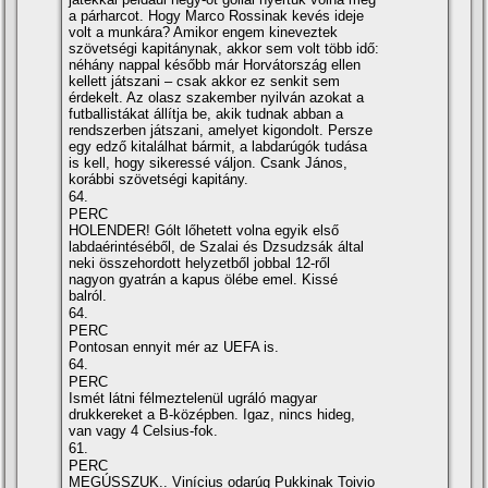
a párharcot. Hogy Marco Rossinak kevés ideje
volt a munkára? Amikor engem kineveztek
szövetségi kapitánynak, akkor sem volt több idő:
néhány nappal később már Horvátország ellen
kellett játszani – csak akkor ez senkit sem
érdekelt. Az olasz szakember nyilván azokat a
futballistákat állí­tja be, akik tudnak abban a
rendszerben játszani, amelyet kigondolt. Persze
egy edző kitalálhat bármit, a labdarúgók tudása
is kell, hogy sikeressé váljon. Csank János,
korábbi szövetségi kapitány.
64.
PERC
HOLENDER! Gólt lőhetett volna egyik első
labdaérintéséből, de Szalai és Dzsudzsák által
neki összehordott helyzetből jobbal 12-ről
nagyon gyatrán a kapus ölébe emel. Kissé
balról.
64.
PERC
Pontosan ennyit mér az UEFA is.
64.
PERC
Ismét látni félmeztelenül ugráló magyar
drukkereket a B-középben. Igaz, nincs hideg,
van vagy 4 Celsius-fok.
61.
PERC
MEGÚSSZUK.. Viní­cius odarúg Pukkinak Toivio