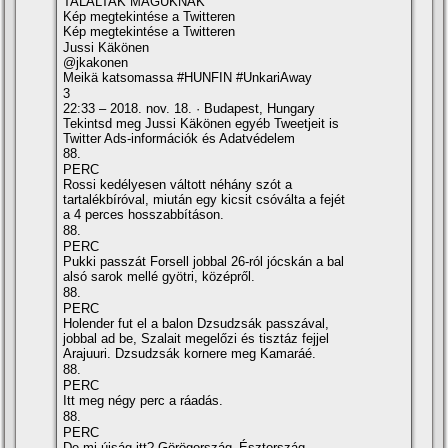
TALÁLTAK MAGUKNAK
Kép megtekintése a Twitteren
Kép megtekintése a Twitteren
Jussi Käkönen
@jkakonen
Meikä katsomassa #HUNFIN #UnkariAway
3
22:33 – 2018. nov. 18. · Budapest, Hungary
Tekintsd meg Jussi Käkönen egyéb Tweetjeit is
Twitter Ads-információk és Adatvédelem
88.
PERC
Rossi kedélyesen váltott néhány szót a
tartalékbí­róval, miután egy kicsit csóválta a fejét
a 4 perces hosszabbí­táson.
88.
PERC
Pukki passzát Forsell jobbal 26-ról jócskán a bal
alsó sarok mellé gyötri, középről.
88.
PERC
Holender fut el a balon Dzsudzsák passzával,
jobbal ad be, Szalait megelőzi és tisztáz fejjel
Arajuuri. Dzsudzsák kornere meg Kamaráé.
88.
PERC
Itt meg négy perc a ráadás.
88.
PERC
De mi újság itt? Görögország–Észtország