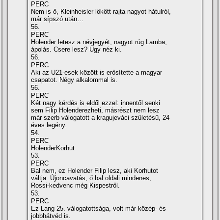
PERC
Nem is ő, Kleinheisler lökött rajta nagyot hátulról,
már sí­pszó után…
56.
PERC
Holender letesz a névjegyét, nagyot rúg Lamba,
ápolás. Csere lesz? Úgy néz ki.
56.
PERC
Aki az U21-esek között is erősí­tette a magyar
csapatot. Négy alkalommal is.
56.
PERC
Két nagy kérdés is eldől ezzel: innentől senki
sem Filip Holenderezheti, másrészt nem lesz
már szerb válogatott a kragujeváci születésű, 24
éves legény.
54.
PERC
HolenderKorhut
53.
PERC
Bal nem, ez Holender Filip lesz, aki Korhutot
váltja. Újoncavatás, ő bal oldali mindenes,
Rossi-kedvenc még Kispestről.
53.
PERC
Ez Lang 25. válogatottsága, volt már közép- és
jobbhátvéd is.