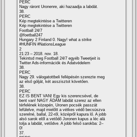
PERC
Nagy ráront Uronenre, aki hazaadja a labdát.
38.
PERC
Kép megtekintése a Twitteren
Kép megtekintése a Twitteren
Football 24/7
@foetball247
Hungary 2 Finland 0. Nagy! what a strike
#HUNFIN #NationsLeague
2
21:23 – 2018. nov. 18.
Tekintsd meg Football 24/7 egyéb Tweetjeit is
Twitter Ads-információk és Adatvédelem
38.
PERC
Nagy 29. válogatottbeli fellépésén szerezte meg
az első gólját, két asszisztot követően.
38.
PERC
EZ IS BENT VAN! Egy kis szerencsével, de
bent van! NAGY ÁDÁM labdát szerez az ellen
térfelének közepén, Uronen pocsék passzát
lefülelve, majd mielőtt a vétkes védő becsúszva
szerelné, ballal, 22-ről, középről kapura lő. A jobb
alsó sarok elől a vetődő Joronen kapus a léc alá
tolja a labdát, vetődve. A jobb felső sarokba: 2–
0!
37.