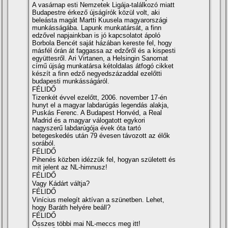
A vasárnap esti Nemzetek Ligája-találkozó miatt
Budapestre érkező újságí­rók közül volt, aki
beleásta magát Martti Kuusela magyarországi
munkásságába. Lapunk munkatársát, a finn
edzővel napjainkban is jó kapcsolatot ápoló
Borbola Bencét saját házában kereste fel, hogy
másfél órán át faggassa az edzőről és a kispesti
együttesről. Ari Virtanen, a Helsingin Sanomat
cí­mű újság munkatársa kétoldalas átfogó cikket
készí­t a finn edző negyedszázaddal ezelőtti
budapesti munkásságáról.
FÉLIDŐ
Tizenkét évvel ezelőtt, 2006. november 17-én
hunyt el a magyar labdarúgás legendás alakja,
Puskás Ferenc. A Budapest Honvéd, a Real
Madrid és a magyar válogatott egykori
nagyszerű labdarúgója évek óta tartó
betegeskedés után 79 évesen távozott az élők
sorából.
FÉLIDŐ
Pihenés közben idézzük fel, hogyan született és
mit jelent az NL-himnusz!
FÉLIDŐ
Vagy Kádárt váltja?
FÉLIDŐ
Viní­cius melegí­t aktí­van a szünetben. Lehet,
hogy Baráth helyére beáll?
FÉLIDŐ
Összes többi mai NL-meccs meg itt!