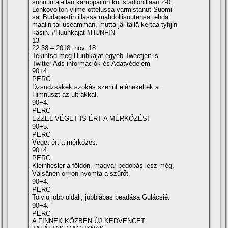
sunnuntai-illan kamppailun kotistadionillaan 2-0.
Lohkovoiton viime ottelussa varmistanut Suomi
sai Budapestin illassa mahdollisuutensa tehdä
maalin tai useamman, mutta jäi tällä kertaa tyhjin
käsin. #Huuhkajat #HUNFIN
13
22:38 – 2018. nov. 18.
Tekintsd meg Huuhkajat egyéb Tweetjeit is
Twitter Ads-információk és Adatvédelem
90+4.
PERC
Dzsudzsákék szokás szerint elénekelték a
Himnuszt az ultrákkal.
90+4.
PERC
EZZEL VÉGET IS ÉRT A MÉRKŐZÉS!
90+5.
PERC
Véget ért a mérkőzés.
90+4.
PERC
Kleinhesler a földön, magyar bedobás lesz még.
Väisänen orrron nyomta a szűrőt.
90+4.
PERC
Toivio jobb oldali, jobblábas beadása Gulácsié.
90+4.
PERC
A FINNEK KÖZBEN ÚJ KEDVENCET