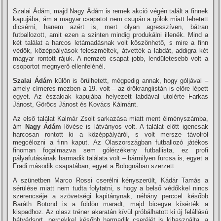
Szalai Ádám, majd Nagy Ádám is remek akció végén talált a finnek
kapujába, ám a magyar csapatot nem csupán a gólok miatt lehetett
dicsérni, hanem azért is, mert olyan agresszí­ven, bátran
futballozott, amit ezen a szinten mindig produkálni illenék. Mind a
két találat a harcos letámadásnak volt köszönhető, s mire a finn
védők, középpályások feleszméltek, átvették a labdát, addigra két
magyar rontott rájuk. A nemzeti csapat jobb, lendületesebb volt a
csoportot megnyerő ellenfelénél.
Szalai Ádám
külön is örülhetett, mégpedig annak, hogy góljával –
amely cí­meres mezben a 19. volt – az örökranglistán is előre lépett
egyet. Az északiak kapujába helyezett labdával utolérte Farkas
Jánost, Göröcs Jánost és Kovács Kálmánt.
Az első találat Kalmár Zsolt sarkazása miatt ment élményszámba,
ám
Nagy Ádám
lövése is látványos volt. A találat előtt igencsak
harcosan rontott ki a középpályáról, s volt mersze távolról
megcélozni a finn kaput. Az Olaszországban futballozó játékos
finoman fogalmazva sem gólérzékeny futballista, ez profi
pályafutásának harmadik találata volt – bármilyen furcsa is, egyet a
Fradi második csapatában, egyet a Bolognában szerzett.
A szünetben Marco Rossi cserélni kényszerült, Kádár Tamás a
sérülése miatt nem tudta folytatni, s hogy a belső védőkkel nincs
szerencséje a szövetségi kapitánynak, néhány perccel később
Baráth Botond is a földön maradt, majd bicegve kí­sérték a
kispadhoz. Az olasz tréner akaratán kí­vül próbálhatott ki új felállású
hátvédsort, percekkel később harmadik cseréjét is kihasználta, a