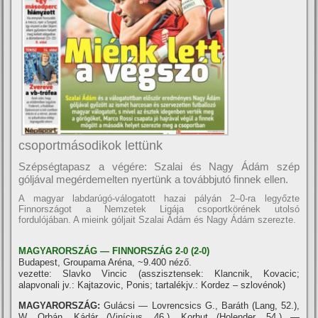
csoportmásodikok lettünk
Szépségtapasz a végére: Szalai és Nagy Ádám szép
góljával megérdemelten nyertünk a továbbjutó finnek ellen.
A magyar labdarúgó-válogatott hazai pályán 2–0-ra legyőzte
Finnországot a Nemzetek Ligája csoportkörének utolsó
fordulójában. A mieink góljait Szalai Ádám és Nagy Ádám szerezte.
MAGYARORSZÁG — FINNORSZÁG 2-0 (2-0)
Budapest, Groupama Aréna, ~9.400 néző.
vezette: Slavko Vincic (asszisztensek: Klancnik, Kovacic;
alapvonali jv.: Kajtazovic, Ponis; tartalékjv.: Kordez – szlovénok)
MAGYARORSZÁG:
Gulácsi — Lovrencsics G., Baráth (Lang, 52.),
W. Orbán, Kádár (Viní­cius, 46.), Korhut (Holender, 54.) —