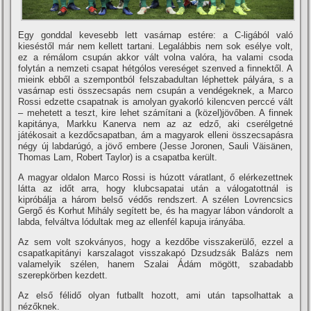
Egy gonddal kevesebb lett vasárnap estére: a C-ligából való
kieséstől már nem kellett tartani. Legalábbis nem sok esélye volt,
ez a rémálom csupán akkor vált volna valóra, ha valami csoda
folytán a nemzeti csapat hétgólos vereséget szenved a finnektől. A
mieink ebből a szempontból felszabadultan léphettek pályára, s a
vasárnap esti összecsapás nem csupán a vendégeknek, a Marco
Rossi edzette csapatnak is amolyan gyakorló kilencven perccé vált
– mehetett a teszt, kire lehet számí­tani a (közel)jövőben. A finnek
kapitánya, Markku Kanerva nem az az edző, aki cserélgetné
játékosait a kezdőcsapatban, ám a magyarok elleni összecsapásra
négy új labdarúgó, a jövő embere (Jesse Joronen, Sauli Väisänen,
Thomas Lam, Robert Taylor) is a csapatba került.
A magyar oldalon Marco Rossi is húzott váratlant, ő elérkezettnek
látta az időt arra, hogy klubcsapatai után a válogatottnál is
kipróbálja a három belső védős rendszert. A szélen Lovrencsics
Gergő és Korhut Mihály segí­tett be, és ha magyar lábon vándorolt a
labda, felváltva lódultak meg az ellenfél kapuja irányába.
Az sem volt szokványos, hogy a kezdőbe visszakerülő, ezzel a
csapatkapitányi karszalagot visszakapó Dzsudzsák Balázs nem
valamelyik szélen, hanem Szalai Ádám mögött, szabadabb
szerepkörben kezdett.
Az első félidő olyan futballt hozott, ami után tapsolhattak a
nézőknek.