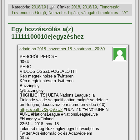
Kategória:
2018/19
|
Címke:
2018
,
2018/19
,
Finnország
,
Lovrencsics Gergő
,
Nemzetek Ligája
,
válogatott mérkőzés - "A"
Egy hozzászólás a(z)
11111100010ejegyzéshez
admin
on
2018. november 18. vasárnap - 20:30
PERCRŐL PERCRE
90+4.
PERC
VIDEÓS ÖSSZEFOGLALÓ ITT
Kép megtekintése a Twitteren
Kép megtekintése a Twitteren
Buzzingley
@Buzzingley
[HIGHLIGHTS] UEFA Nations League : la
Finlande valide sa qualification malgré sa défaite
en Hongrie, découvrez le résumé en vidéo (2-0)
https://buff.ly/2qQVxU2
#HUN 2-0 #FIN#HUNFIN
#UNL #NationsLeague #NationsLeagueLive
#Hungary #Finland
22:51 – 2018. nov. 18.
Tekintsd meg Buzzingley egyéb Tweetjeit is
Twitter Ads-információk és Adatvédelem
90+4.