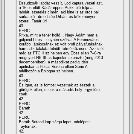
Dzsudzsák labdát veszí­t, Lod kapura vezeti azt,
a 16-os előtt Kádár éppen Pukki elé tolja a
labdát, szerelés cí­mén, aki lőne is az ötös bal
sarka elől, de odalép Orbán, és kőkeményen
szerel. Tanár úr!
43.
PERC
Ritka, mint a fehér holló… Nagy Ádám nem a
góljairól hí­res – enyhén szólva. A Ferencváros
korábbi játékosának ez volt profi pályafutásának
harmadik találata felnőtt tétmérkőzésen. Az elsőt
még az FTC II szí­neiben egy Ebes ellen 7–0-ra
megnyert NB III-as bajnokin szerezte (még 2013
decemberében), a másodikat pedig idén
áprilisban a Hellas Verona elleni Serie A-
találkozón a Bologna szí­neiben.
43.
PERC
És igen, ez is fontos: vezetnek az észtek a
görögök ellen, mienk a második hely. Egyelőre,
csak.
42.
PERC
Baráth
42.
PERC
Baráth Botond kap sárga lapot, odalépett
Taylornak.
42.