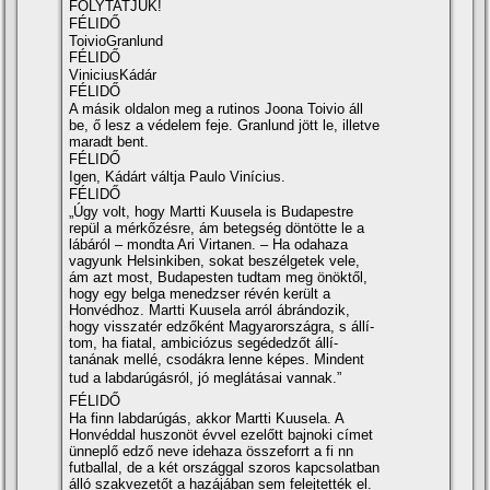
FOLYTATJUK!
FÉLIDŐ
ToivioGranlund
FÉLIDŐ
ViniciusKádár
FÉLIDŐ
A másik oldalon meg a rutinos Joona Toivio áll
be, ő lesz a védelem feje. Granlund jött le, illetve
maradt bent.
FÉLIDŐ
Igen, Kádárt váltja Paulo Viní­cius.
FÉLIDŐ
„Úgy volt, hogy Martti Kuusela is Budapestre
repül a mérkőzésre, ám betegség döntötte le a
lábáról – mondta Ari Virtanen. – Ha odahaza
vagyunk Helsinkiben, sokat beszélgetek vele,
ám azt most, Budapesten tudtam meg önöktől,
hogy egy belga menedzser révén került a
Honvédhoz. Martti Kuusela arról ábrándozik,
hogy visszatér edzőként Magyarországra, s állí­
tom, ha fiatal, ambiciózus segédedzőt állí­
tanának mellé, csodákra lenne képes. Mindent
tud a labdarúgásról, jó meglátásai vannak.”
FÉLIDŐ
Ha finn labdarúgás, akkor Martti Kuusela. A
Honvéddal huszonöt évvel ezelőtt bajnoki cí­met
ünneplő edző neve idehaza összeforrt a fi nn
futballal, de a két országgal szoros kapcsolatban
álló szakvezetőt a hazájában sem felejtették el.