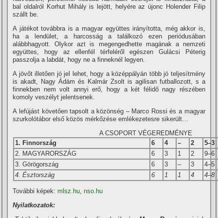
bal oldalról Korhut Mihály is lejött, helyére az újonc Holender Filip
szállt be.
A játékot továbbra is a magyar együttes irányí­totta, még akkor is,
ha a lendület, a harcosság a találkozó ezen periódusában
alábbhagyott. Olykor azt is megengedhette magának a nemzeti
együttes, hogy az ellenfél térfeléről egészen Gulácsi Péterig
passzolja a labdát, hogy ne a finneknél legyen.
A jövőt illetően jó jel lehet, hogy a középpályán több jó teljesí­tmény
is akadt, Nagy Ádám és Kalmár Zsolt is agilisan futballozott, s a
finnekben nem volt annyi erő, hogy a két félidő nagy részében
komoly veszélyt jelentsenek.
A lefújást követően tapsolt a közönség – Marco Rossi és a magyar
szurkolótábor első közös mérkőzése emlékezetesre sikerült…
A CSOPORT VÉGEREDMÉNYE
1. Finnország
6
4
–
2
5–3
2. MAGYARORSZÁG
6
3
1
2
9–6
3. Görögország
6
3
–
3
4–5
4. Észtország
6
1
1
4
4–8
További képek:
mlsz.hu
,
nso.hu
Nyilatkozatok: