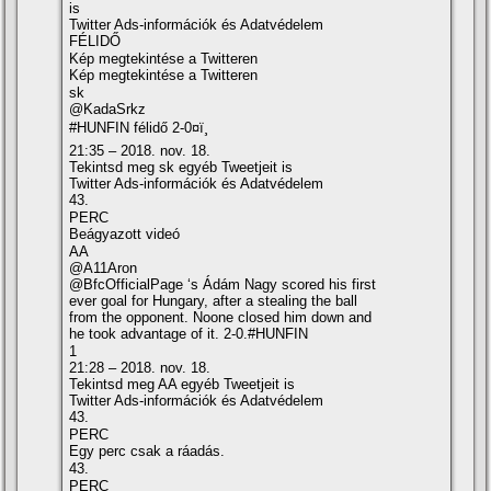
is
Twitter Ads-információk és Adatvédelem
FÉLIDŐ
Kép megtekintése a Twitteren
Kép megtekintése a Twitteren
sk
@KadaSrkz
#HUNFIN félidő 2-0¤ï¸
21:35 – 2018. nov. 18.
Tekintsd meg sk egyéb Tweetjeit is
Twitter Ads-információk és Adatvédelem
43.
PERC
Beágyazott videó
AA
@A11Aron
@BfcOfficialPage ‘s Ádám Nagy scored his first
ever goal for Hungary, after a stealing the ball
from the opponent. Noone closed him down and
he took advantage of it. 2-0.#HUNFIN
1
21:28 – 2018. nov. 18.
Tekintsd meg AA egyéb Tweetjeit is
Twitter Ads-információk és Adatvédelem
43.
PERC
Egy perc csak a ráadás.
43.
PERC