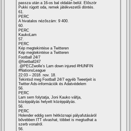
passza után a 16-os bal oldalán belül. Először
Pukki rúgott oda, remek játékvezetői döntés.
61.
PERC
A hivatalos nézőszám: 9 400.
60.
PERC
KaukoLam
57.
PERC
Kép megtekintése a Twitteren
Kép megtekintése a Twitteren
Football 24/7
@foetball247
.@PECZwolle’s Lam down injured #HUNFIN
#NationsLeague
22:03 – 2018. nov. 18.
Tekintsd meg Football 24/7 egyéb Tweetjeit is
Twitter Ads-információk és Adatvédelem
56.
PERC
Lam sem folytatja, Joni Kauko váltja,
középpályás helyett középpályás.
56.
PERC
Holender eddig sem hétköznapi pályafutásáról
bővebben ITT olvashat, többet is megtudhat a
szerb vonalról.
56.