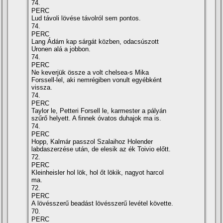
74.
PERC
Lud távoli lövése távolról sem pontos.
74.
PERC
Lang Ádám kap sárgát közben, odacsúszott
Uronen alá a jobbon.
74.
PERC
Ne keverjük össze a volt chelsea-s Mika
Forssell-lel, aki nemrégiben vonult egyébként
vissza.
74.
PERC
Taylor le, Petteri Forsell le, karmester a pályán
szűrő helyett. A finnek óvatos duhajok ma is.
74.
PERC
Hopp, Kalmár passzol Szalaihoz Holender
labdaszerzése után, de elesik az ék Toivio előtt.
72.
PERC
Kleinheisler hol lök, hol őt lökik, nagyot harcol
ma.
72.
PERC
A lövésszerű beadást lövésszerű levétel követte.
70.
PERC