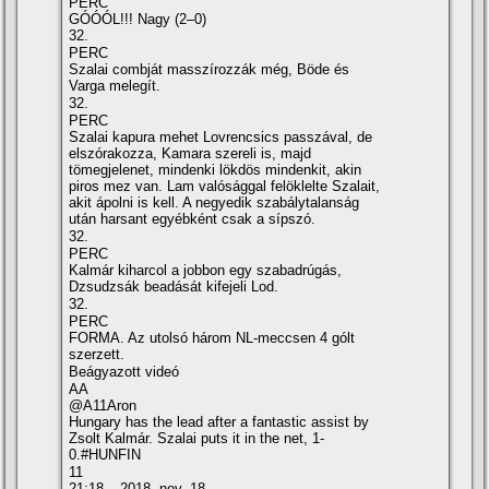
PERC
GÓÓÓL!!! Nagy (2–0)
32.
PERC
Szalai combját masszí­rozzák még, Böde és
Varga melegí­t.
32.
PERC
Szalai kapura mehet Lovrencsics passzával, de
elszórakozza, Kamara szereli is, majd
tömegjelenet, mindenki lökdös mindenkit, akin
piros mez van. Lam valósággal felöklelte Szalait,
akit ápolni is kell. A negyedik szabálytalanság
után harsant egyébként csak a sí­pszó.
32.
PERC
Kalmár kiharcol a jobbon egy szabadrúgás,
Dzsudzsák beadását kifejeli Lod.
32.
PERC
FORMA. Az utolsó három NL-meccsen 4 gólt
szerzett.
Beágyazott videó
AA
@A11Aron
Hungary has the lead after a fantastic assist by
Zsolt Kalmár. Szalai puts it in the net, 1-
0.#HUNFIN
11
21:18 – 2018. nov. 18.