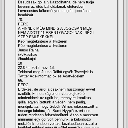
Dzsudzsák góllal válaszolhatna, de nem tudja
levenni az ötös bal oldalának előterében
Lovrencsics kőkeményen meglőtt jobblábas
beadását.
70.
PERC
A FINNEK MÉG MINDIG A JOGOSAN MEG
NEM ADOTT 11-ESEN LOVAGOLNAK. RÉGI
SZÉP EMLÉKEKKEL…
Kép megtekintése a Twitteren
Kép megtekintése a Twitteren
Juuso Räihä
@JRaeihae
#huuhkajat
18
22:07 – 2018. nov. 18.
Tekintsd meg Juuso Räihä egyéb Tweetjeit is
Twitter Ads-információk és Adatvédelem
66.
PERC
Érdekes, de arról a csaknem huszonegy évvel
ezelőtti, Finnország elleni vb-selejtezőről
mindenkinek az ugrik be, mennyire komikus
góllal egyenlí­tettünk a végén, nem pedig,
mondjuk, az, hogy Sebők Vilmos odacsúszott a
lecsorgó labdára, és Sami Hyypiä ezért nem
tudott rendesen felszabadí­tani. Azon a meccsen
minimum egy gól volt bennünk, a különböző
mutatóink rendben voltak, kézilabdában azzal a
játékkal például négy-öt góllal nyertük volna meg