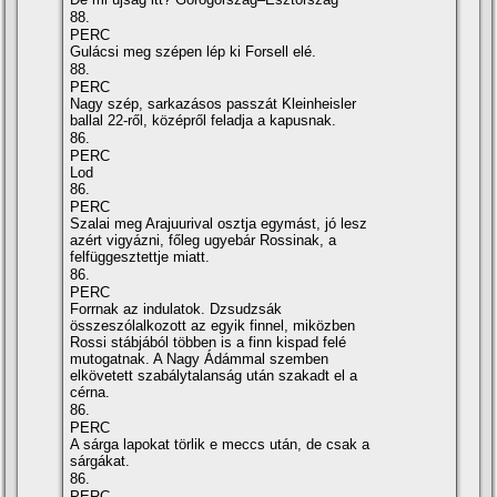
88.
PERC
Gulácsi meg szépen lép ki Forsell elé.
88.
PERC
Nagy szép, sarkazásos passzát Kleinheisler
ballal 22-ről, középről feladja a kapusnak.
86.
PERC
Lod
86.
PERC
Szalai meg Arajuurival osztja egymást, jó lesz
azért vigyázni, főleg ugyebár Rossinak, a
felfüggesztettje miatt.
86.
PERC
Forrnak az indulatok. Dzsudzsák
összeszólalkozott az egyik finnel, miközben
Rossi stábjából többen is a finn kispad felé
mutogatnak. A Nagy Ádámmal szemben
elkövetett szabálytalanság után szakadt el a
cérna.
86.
PERC
A sárga lapokat törlik e meccs után, de csak a
sárgákat.
86.
PERC