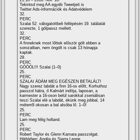
Tekintsd meg AA egyéb Tweetjeit is
Twitter Ads-információk és Adatvédelem
32.
PERC
Szalai 52. válogatottbeli fellépésén 19. találatát
szerezte, 1 gólpassz mellett.
32.
PERC
A finneknek most lőttek először gólt ebben a
sorozatban, nem öngólt is csak 13 hónapja
kaptak.
29.
PERC
GÓÓÓL!!! Szalai (1–0)
25.
PERC
SZALAI ÁDÁM MEG EGÉSZEN BETALÁLT!
Nagy szerez labdát a finn 16-os előtt, Korhuthoz
passzol hátra, ő Kalmárt indí­tja, laposan, a
karmester a 16-oson belül sarokkal zseniálisan
teszi Szalai elé a labdát, ékünk meg jobbal, 14
méterről okosan a bal alsóba lő. 1–0!
25.
PERC
Lam meg félig holland.
25.
PERC
Robert Taylor és Glenn Kamara passzolgat.
Háttérben: Anglia és Sierra Leone.