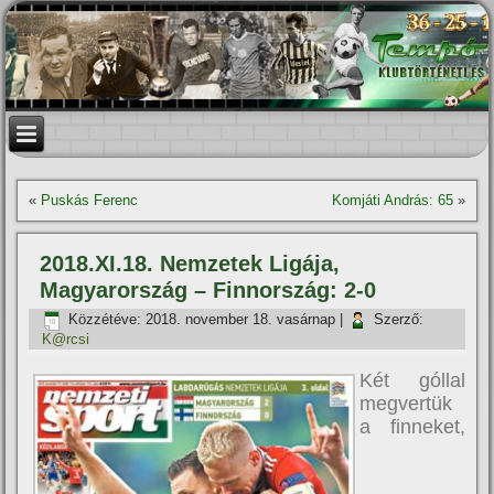
«
Puskás Ferenc
Komjáti András: 65
»
2018.XI.18. Nemzetek Ligája,
Magyarország – Finnország: 2-0
Közzétéve:
2018. november 18. vasárnap
|
Szerző:
K@rcsi
Két góllal
megvertük
a finneket,