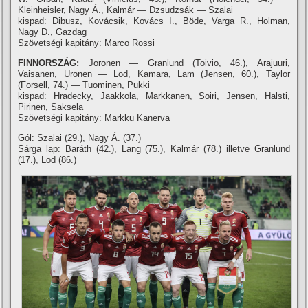
Kleinheisler, Nagy Á., Kalmár — Dzsudzsák — Szalai
kispad: Dibusz, Kovácsik, Kovács I., Böde, Varga R., Holman,
Nagy D., Gazdag
Szövetségi kapitány: Marco Rossi
FINNORSZÁG:
Joronen — Granlund (Toivio, 46.), Arajuuri,
Vaisanen, Uronen — Lod, Kamara, Lam (Jensen, 60.), Taylor
(Forsell, 74.) — Tuominen, Pukki
kispad: Hradecky, Jaakkola, Markkanen, Soiri, Jensen, Halsti,
Pirinen, Saksela
Szövetségi kapitány: Markku Kanerva
Gól: Szalai (29.), Nagy Á. (37.)
Sárga lap: Baráth (42.), Lang (75.), Kalmár (78.) illetve Granlund
(17.), Lod (86.)