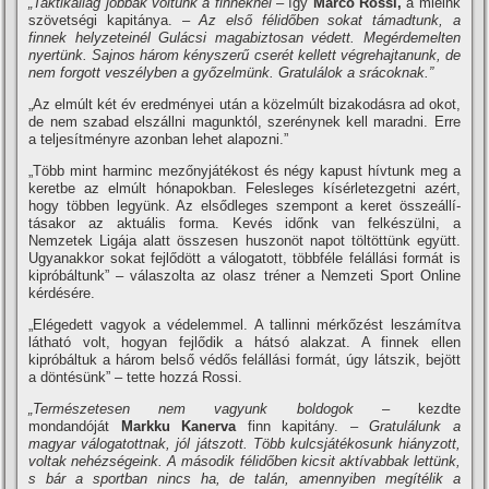
„Taktikailag jobbak voltunk a finneknél
– í­gy
Marco Rossi,
a mieink
szövetségi kapitánya. –
Az első félidőben sokat támadtunk, a
finnek helyzeteinél Gulácsi magabiztosan védett. Megérdemelten
nyertünk. Sajnos három kényszerű cserét kellett végrehajtanunk, de
nem forgott veszélyben a győzelmünk. Gratulálok a srácoknak.”
„Az elmúlt két év eredményei után a közelmúlt bizakodásra ad okot,
de nem szabad elszállni magunktól, szerénynek kell maradni. Erre
a teljesí­tményre azonban lehet alapozni.”
„Több mint harminc mezőnyjátékost és négy kapust hí­vtunk meg a
keretbe az elmúlt hónapokban. Felesleges kí­sérletezgetni azért,
hogy többen legyünk. Az elsődleges szempont a keret összeállí­
tásakor az aktuális forma. Kevés időnk van felkészülni, a
Nemzetek Ligája alatt összesen huszonöt napot töltöttünk együtt.
Ugyanakkor sokat fejlődött a válogatott, többféle felállási formát is
kipróbáltunk” – válaszolta az olasz tréner a Nemzeti Sport Online
kérdésére.
„Elégedett vagyok a védelemmel. A tallinni mérkőzést leszámí­tva
látható volt, hogyan fejlődik a hátsó alakzat. A finnek ellen
kipróbáltuk a három belső védős felállási formát, úgy látszik, bejött
a döntésünk” – tette hozzá Rossi.
„Természetesen nem vagyunk boldogok
– kezdte
mondandóját
Markku Kanerva
finn kapitány. –
Gratulálunk a
magyar válogatottnak, jól játszott. Több kulcsjátékosunk hiányzott,
voltak nehézségeink. A második félidőben kicsit aktí­vabbak lettünk,
s bár a sportban nincs ha, de talán, amennyiben megí­télik a