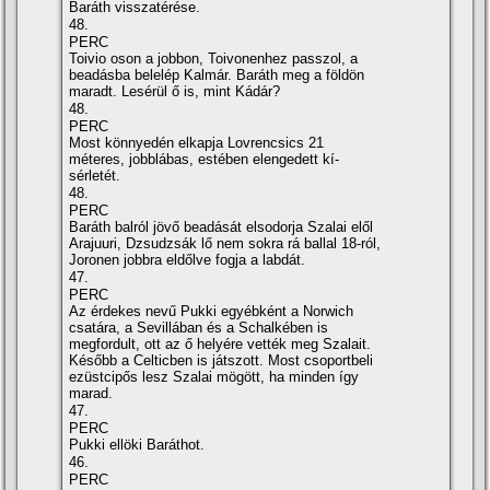
Baráth visszatérése.
48.
PERC
Toivio oson a jobbon, Toivonenhez passzol, a
beadásba belelép Kalmár. Baráth meg a földön
maradt. Lesérül ő is, mint Kádár?
48.
PERC
Most könnyedén elkapja Lovrencsics 21
méteres, jobblábas, estében elengedett kí­
sérletét.
48.
PERC
Baráth balról jövő beadását elsodorja Szalai elől
Arajuuri, Dzsudzsák lő nem sokra rá ballal 18-ról,
Joronen jobbra eldőlve fogja a labdát.
47.
PERC
Az érdekes nevű Pukki egyébként a Norwich
csatára, a Sevillában és a Schalkében is
megfordult, ott az ő helyére vették meg Szalait.
Később a Celticben is játszott. Most csoportbeli
ezüstcipős lesz Szalai mögött, ha minden í­gy
marad.
47.
PERC
Pukki ellöki Baráthot.
46.
PERC