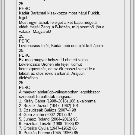
25.
PERC
Kádár Baráthtal kisakkozza most hátul Pukkit,
fejjel.
Most egymásnak felelget a két kapu mögötti
oldal: Hajrá! Zengi a B-közép, mí­g szemből jön a
válasz: Magyarok!
25.
PERC
Lovrencsics fejét, Kádár jobb combját kell ápolni.
25.
PERC
Ez meg magyar helyzet! Lehetett volna:
Lovrencsics Uronen elé fejeli Korhut
keresztpasszát, de az ék rosszul veszi le a
labdát az ötös rövid sarkánál, Arajuuri
ölelésében.
25.
PERC
A magyar labdarúgó-válogatottban legtöbbször
szerepelt futballisták rangsora
1. Király Gábor (1998–2016) 108 alkalommal
2. Bozsik József (1947–1962) 101
3. Dzsudzsák Balázs (2007–) 98
4. Gera Zoltán (2002–2017) 97
5. Juhász Roland (2004–2016) 95
6. Fazekas László (1968–1983) 92
7. Grosics Gyula (1947–1962) 86
8. Puskás Ferenc (1945–1956) 85