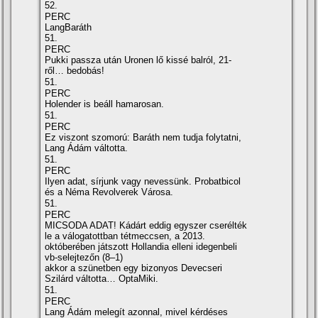
52.
PERC
LangBaráth
51.
PERC
Pukki passza után Uronen lő kissé balról, 21-
ről… bedobás!
51.
PERC
Holender is beáll hamarosan.
51.
PERC
Ez viszont szomorú: Baráth nem tudja folytatni,
Lang Ádám váltotta.
51.
PERC
Ilyen adat, sí­rjunk vagy nevessünk. Probatbicol
és a Néma Revolverek Városa.
51.
PERC
MICSODA ADAT! Kádárt eddig egyszer cserélték
le a válogatottban tétmeccsen, a 2013.
októberében játszott Hollandia elleni idegenbeli
vb-selejtezőn (8–1)
akkor a szünetben egy bizonyos Devecseri
Szilárd váltotta… OptaMiki.
51.
PERC
Lang Ádám melegí­t azonnal, mivel kérdéses