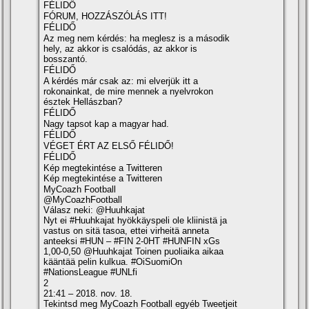
FÉLIDŐ
FÓRUM, HOZZÁSZÓLÁS ITT!
FÉLIDŐ
Az meg nem kérdés: ha meglesz is a második
hely, az akkor is csalódás, az akkor is
bosszantó.
FÉLIDŐ
A kérdés már csak az: mi elverjük itt a
rokonainkat, de mire mennek a nyelvrokon
észtek Hellászban?
FÉLIDŐ
Nagy tapsot kap a magyar had.
FÉLIDŐ
VÉGET ÉRT AZ ELSŐ FÉLIDŐ!
FÉLIDŐ
Kép megtekintése a Twitteren
Kép megtekintése a Twitteren
MyCoazh Football
@MyCoazhFootball
Válasz neki: @Huuhkajat
Nyt ei #Huuhkajat hyökkäyspeli ole kliinistä ja
vastus on sitä tasoa, ettei virheitä anneta
anteeksi #HUN – #FIN 2-0HT #HUNFIN xGs
1,00-0,50 @Huuhkajat Toinen puoliaika aikaa
kääntää pelin kulkua. #OiSuomiOn
#NationsLeague #UNLfi
2
21:41 – 2018. nov. 18.
Tekintsd meg MyCoazh Football egyéb Tweetjeit