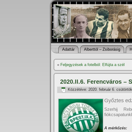
Adattár
Alberttól – Zsiborásig
H
«
Feljegyzések a fotelból: Elfújta a szél
2020.II.6. Ferencváros – 
Közzétéve:
2020. február 6. csütörtö
Győztes ed
Szerhij Reb
fiókcsapatunkk
A mérkőzés: