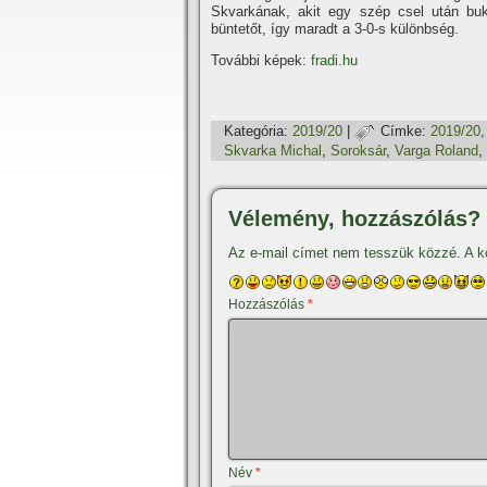
Skvarkának, akit egy szép csel után bukt
büntetőt, í­gy maradt a 3-0-s különbség.
További képek:
fradi.hu
Kategória:
2019/20
|
Címke:
2019/20
Skvarka Michal
,
Soroksár
,
Varga Roland
,
Vélemény, hozzászólás?
Az e-mail címet nem tesszük közzé.
A k
Hozzászólás
*
Név
*