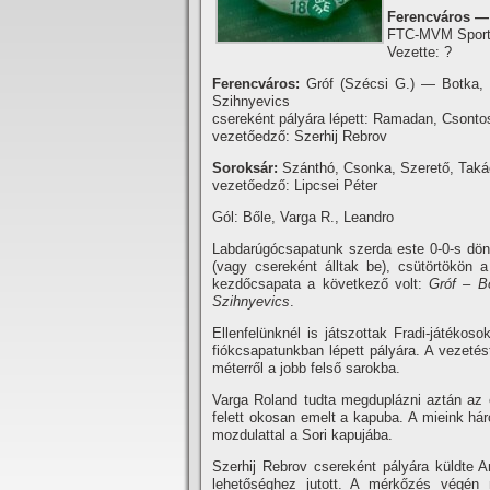
Ferencváros — 
FTC-MVM Sportk
Vezette: ?
Ferencváros:
Gróf (Szécsi G.) — Botka,
Szihnyevics
csereként pályára lépett: Ramadan, Csonto
vezetőedző: Szerhij Rebrov
Soroksár:
Szánthó, Csonka, Szerető, Taká
vezetőedző: Lipcsei Péter
Gól: Bőle, Varga R., Leandro
Labdarúgócsapatunk szerda este 0-0-s dönt
(vagy csereként álltak be), csütörtökön a
kezdőcsapata a következő volt:
Gróf – B
Szihnyevics
.
Ellenfelünknél is játszottak Fradi-játékoso
fiókcsapatunkban lépett pályára. A vezeté
méterről a jobb felső sarokba.
Varga Roland tudta megduplázni aztán az e
felett okosan emelt a kapuba. A mieink hár
mozdulattal a Sori kapujába.
Szerhij Rebrov csereként pályára küldte
lehetőséghez jutott. A mérkőzés végén 