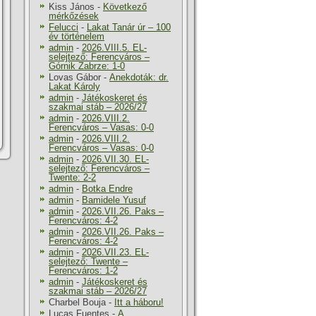
Kiss János
-
Következő
mérkőzések
Felucci
-
Lakat Tanár úr – 100
év történelem
admin
-
2026.VIII.5. EL-
selejtező: Ferencváros –
Górnik Zabrze: 1-0
Lovas Gábor
-
Anekdoták: dr.
Lakat Károly
admin
-
Játékoskeret és
szakmai stáb – 2026/27
admin
-
2026.VIII.2.
Ferencváros – Vasas: 0-0
admin
-
2026.VIII.2.
Ferencváros – Vasas: 0-0
admin
-
2026.VII.30. EL-
selejtező: Ferencváros –
Twente: 2-2
admin
-
Botka Endre
admin
-
Bamidele Yusuf
admin
-
2026.VII.26. Paks –
Ferencváros: 4-2
admin
-
2026.VII.26. Paks –
Ferencváros: 4-2
admin
-
2026.VII.23. EL-
selejtező: Twente –
Ferencváros: 1-2
admin
-
Játékoskeret és
szakmai stáb – 2026/27
Charbel Bouja
-
Itt a háboru!
Lucas Fuentes
-
A