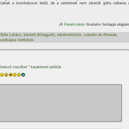
attak a tizenhatoson belül, de a sértettnek nem sikerült gólra váltania 
(A
Ferencváros
hivatalos honlapja alapján
,
Bőle Lukács
,
büntető (kihagyott)
,
edzőmérkőzés
,
Leandro de Almeida
,
zártkapus mérkőzés
ötelező mezőket
*
karakterrel jelöltük