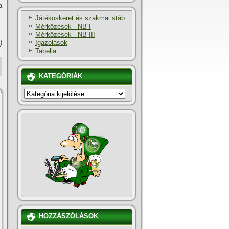
a
Játékoskeret és szakmai stáb
Mérkőzések - NB I
Mérkőzések - NB III
Igazolások
)
Tabella
KATEGÓRIÁK
KATEGÓRIÁK
HOZZÁSZÓLÁSOK