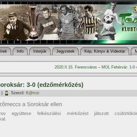
í­rek
Info
Interjúk
Jegyzetek
Kép, Könyv & Videotár
2020.II.15. Ferencváros – MOL Fehérvár: 1-0
Soroksár: 3-0 (edzőmérkőzés)
k
|
Szerző:
K@rcsi
zőmeccs a Soroksár ellen
rov együttese felkészülési mérkőzést játszott csütörtökö
al.