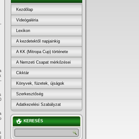
Kezdőlap
Videógaléria
—
Lexikon
A kezdetektől napjainkig
A KK (Mitropa Cup) története
A Nemzeti Csapat mérkőzései
a
Cikktár
k
–
Könyvek, füzetek, újságok
Szerkesztőség
s
0
Adatkezelési Szabályzat
a
p
KERESÉS
s
l