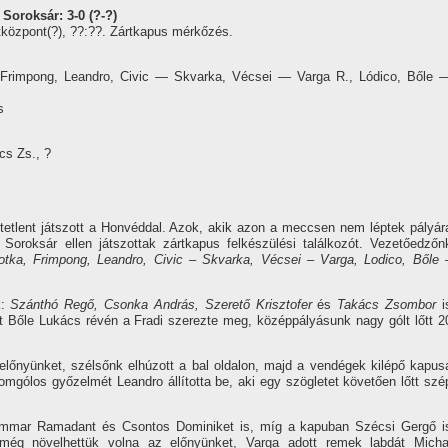
Soroksár: 3-0 (?-?)
özpont(?), ??:??. Zártkapus mérkőzés.
 Frimpong, Leandro, Civic — Skvarka, Vécsei — Varga R., Lódico, Bőle 
s
cs Zs., ?
etlent játszott a Honvéddal. Azok, akik azon a meccsen nem léptek pályár
 Soroksár ellen játszottak zártkapus felkészülési találkozót. Vezetőedzőn
otka, Frimpong, Leandro, Civic – Skvarka, Vécsei – Varga, Lodico, Bőle 
k:
Szánthó Regő, Csonka András, Szerető Krisztofer
és
Takács Zsombor
i
st Bőle Lukács révén a Fradi szerezte meg, középpályásunk nagy gólt lőtt 2
lőnyünket, szélsőnk elhúzott a bal oldalon, majd a vendégek kilépő kapus
omgólos győzelmét Leandro állí­totta be, aki egy szögletet követően lőtt szé
 Ammar Ramadant és Csontos Dominiket is, mí­g a kapuban Szécsi Gergő i
még növelhettük volna az előnyünket, Varga adott remek labdát Micha