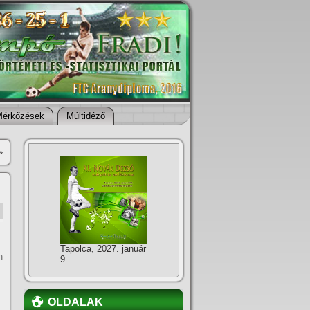
Mérkőzések
Múltidéző
»
Tapolca, 2027. január
n
9.
OLDALAK