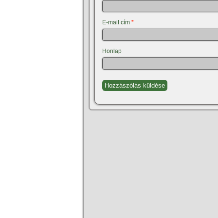
E-mail cím
*
Honlap