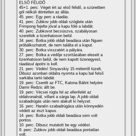
ELSŐ FÉLIDŐ
45+1. perc: Véget ért az első félidő, a szünetben
gól nélküli döntetlen az állás.
45. perc: Egy perc a ráadás.
41. perc: Zubkov jobb oldali szöglete után
Frimpong fejelte jóval a kapu fölé a labdát.
40. perc: Zubkovot becsúszva, szabályosan
szerelték a tizenhatoson belül.
34. perc: Botka jobb oldali beadása után Nguen
próbálkozhatott, de nem találta el a kaput.
30. perc: Botka visszatért a pályára.
27. perc: Botka a védője szorításában elesett a
tizenhatoson belül, de nem kapott tizenegyest,
ráadásul ápolni is kell.
21. perc: Védés! Sinyavskiy 15 méterről tüzelt,
Dibusz azonban oldalra nyomta a kapu bal felső
sarkába tartó labdát.
19. perc: Cserélt az FTC, Katona Bálint helyére
Damir Redzic állt be.
19. perc: Vécsei rúgta fel az ellenfelét az
oldalvonalnál, villant a sárga lap. A jobb oldali
szabadrúgás után nem alakult ki helyzet.
16. perc: Haratin szabadrúgása után könnyedén
védett az észt kapus.
14. perc: Botka jobb oldali beadása sem volt
pontos.
10. perc: Dibusz mutatott be egy védést.
9. perc: Zubkov jobb oldali beadása pontatlan
volt.