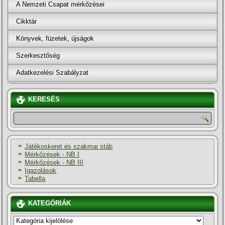
A Nemzeti Csapat mérkőzései
Cikktár
Könyvek, füzetek, újságok
Szerkesztőség
Adatkezelési Szabályzat
KERESÉS
Játékoskeret és szakmai stáb
Mérkőzések - NB I
Mérkőzések - NB III
Igazolások
Tabella
KATEGÓRIÁK
KATEGÓRIÁK