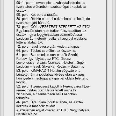
90+1. perc: Lovrencsics szabálytalankodott a
tizenhatos előterében, szabadrúgást kaptak az
észtek.
90. perc: Két perc a ráadás.
80. perc: Redzic esett el a tizenhatoson belül, de
ezért nem járt büntető.
73. perc: GÓL! VEZETÉST SZERZETT AZ FTC!
Egy beadás után nem tudtak felszabadítani az
észtek, így a leggyorsabban eszmélő Aissa
Laidouni 15 méterről, ballal a kapu bal oldalába
lőtte a labdát. 1–0
72. perc: Isael lövése után védett a kapus.
64. perc: Többet cseréltek az észtek is.
61. perc: Szinte teljes sort cserélt Szerhij
Rerbov, így folytatja az FTC: Dibusz –
Lovrencsics, Blazic, Csontos, Heister – Sigér,
Laidouni – Isael, Skvarka, Redzic – Baturina.
53. perc: KIMARADT! Haratin végezte el a
büntetőt, ám a jobblábas lövése után a kapus
könnyedén megfogta a kapu bal oldala felé tartó
labdát.
52. perc: Tizenegyest kapott a Ferencváros! Egy
remek indítás után Uzuni lépett volna ki
ziccerben, a tizenhatoson belül azonban
felrúgták.
46. perc: Újra útjára indult a labda, az észtek
kezdték a második félidőt.
A szünetben egyet cserélt az FTC: Nagy helyére
Heister állt be.