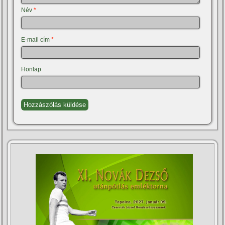
Név
*
E-mail cím
*
Honlap