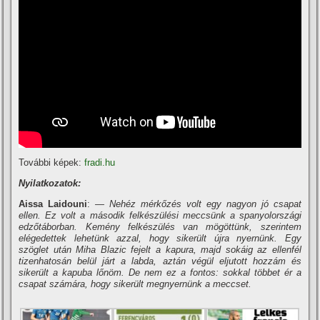
További képek:
fradi.hu
Nyilatkozatok:
Aissa Laidouni
:
— Nehéz mérkőzés volt egy nagyon jó csapat
ellen. Ez volt a második felkészülési meccsünk a spanyolországi
edzőtáborban. Kemény felkészülés van mögöttünk, szerintem
elégedettek lehetünk azzal, hogy sikerült újra nyernünk. Egy
szöglet után Miha Blazic fejelt a kapura, majd sokáig az ellenfél
tizenhatosán belül járt a labda, aztán végül eljutott hozzám és
sikerült a kapuba lőnöm. De nem ez a fontos: sokkal többet ér a
csapat számára, hogy sikerült megnyernünk a meccset.