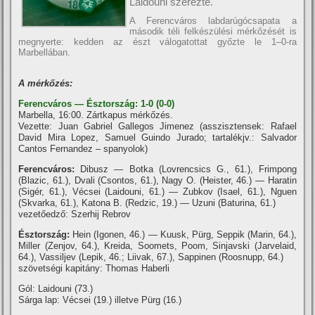
Laidouni szerezte.
A Ferencváros labdarúgócsapata a
második téli felkészülési mérkőzését is
megnyerte: kedden az észt válogatottat győzte le 1–0-ra
Marbellában.
A mérkőzés:
Ferencváros — Észtország: 1-0 (0-0)
Marbella, 16:00. Zártkapus mérkőzés.
Vezette: Juan Gabriel Gallegos Jimenez (asszisztensek: Rafael
David Mira Lopez, Samuel Guindo Jurado; tartalékjv.: Salvador
Cantos Fernandez – spanyolok)
Ferencváros:
Dibusz — Botka (Lovrencsics G., 61.), Frimpong
(Blazic, 61.), Dvali (Csontos, 61.), Nagy O. (Heister, 46.) — Haratin
(Sigér, 61.), Vécsei (Laidouni, 61.) — Zubkov (Isael, 61.), Nguen
(Skvarka, 61.), Katona B. (Redzic, 19.) — Uzuni (Baturina, 61.)
vezetőedző: Szerhij Rebrov
Észtország:
Hein (Igonen, 46.) — Kuusk, Pürg, Seppik (Marin, 64.),
Miller (Zenjov, 64.), Kreida, Soomets, Poom, Sinjavski (Jarvelaid,
64.), Vassiljev (Lepik, 46.; Liivak, 67.), Sappinen (Roosnupp, 64.)
szövetségi kapitány: Thomas Haberli
Gól: Laidouni (73.)
Sárga lap: Vécsei (19.) illetve Pürg (16.)