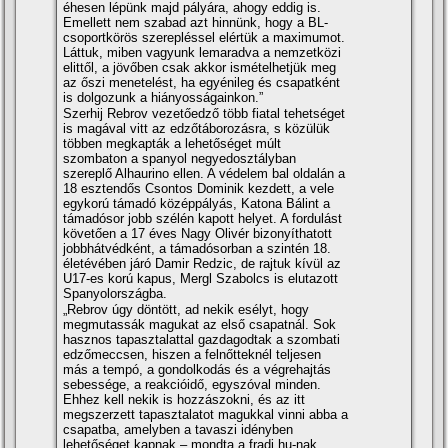
éhesen lépünk majd pályára, ahogy eddig is.
Emellett nem szabad azt hinnünk, hogy a BL-
csoportkörös szerepléssel elértük a maximumot.
Láttuk, miben vagyunk lemaradva a nemzetközi
elittől, a jövőben csak akkor ismételhetjük meg
az őszi menetelést, ha egyénileg és csapatként
is dolgozunk a hiányosságainkon.”
Szerhij Rebrov vezetőedző több fiatal tehetséget
is magával vitt az edzőtáborozásra, s közülük
többen megkapták a lehetőséget múlt
szombaton a spanyol negyedosztályban
szereplő Alhaurino ellen. A védelem bal oldalán a
18 esztendős Csontos Dominik kezdett, a vele
egykorú támadó középpályás, Katona Bálint a
támadósor jobb szélén kapott helyet. A fordulást
követően a 17 éves Nagy Olivér bizonyíthatott
jobbhátvédként, a támadósorban a szintén 18.
életévében járó Damir Redzic, de rajtuk kívül az
U17-es korú kapus, Mergl Szabolcs is elutazott
Spanyolországba.
„Rebrov úgy döntött, ad nekik esélyt, hogy
megmutassák magukat az első csapatnál. Sok
hasznos tapasztalattal gazdagodtak a szombati
edzőmeccsen, hiszen a felnőtteknél teljesen
más a tempó, a gondolkodás és a végrehajtás
sebessége, a reakcióidő, egyszóval minden.
Ehhez kell nekik is hozzászokni, és az itt
megszerzett tapasztalatot magukkal vinni abba a
csapatba, amelyben a tavaszi idényben
lehetőséget kapnak – mondta a fradi.hu-nak