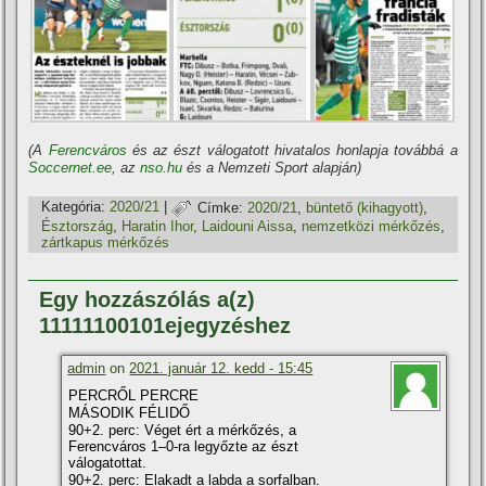
(A
Ferencváros
és az észt válogatott hivatalos honlapja továbbá a
Soccernet.ee
, az
nso.hu
és a Nemzeti Sport alapján)
Kategória:
2020/21
|
Címke:
2020/21
,
büntető (kihagyott)
,
Észtország
,
Haratin Ihor
,
Laidouni Aissa
,
nemzetközi mérkőzés
,
zártkapus mérkőzés
Egy hozzászólás a(z)
11111100101ejegyzéshez
admin
on
2021. január 12. kedd - 15:45
PERCRŐL PERCRE
MÁSODIK FÉLIDŐ
90+2. perc: Véget ért a mérkőzés, a
Ferencváros 1–0-ra legyőzte az észt
válogatottat.
90+2. perc: Elakadt a labda a sorfalban.