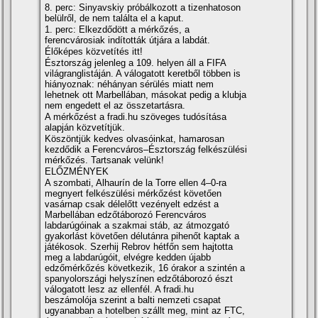
8. perc: Sinyavskiy próbálkozott a tizenhatoson
belülről, de nem találta el a kaput.
1. perc: Elkezdődött a mérkőzés, a
ferencvárosiak indították útjára a labdát.
Élőképes közvetítés itt!
Észtország jelenleg a 109. helyen áll a FIFA
világranglistáján. A válogatott keretből többen is
hiányoznak: néhányan sérülés miatt nem
lehetnek ott Marbellában, másokat pedig a klubja
nem engedett el az összetartásra.
A mérkőzést a fradi.hu szöveges tudósítása
alapján közvetítjük.
Köszöntjük kedves olvasóinkat, hamarosan
kezdődik a Ferencváros–Észtország felkészülési
mérkőzés. Tartsanak velünk!
ELŐZMÉNYEK
A szombati, Alhaurín de la Torre ellen 4–0-ra
megnyert felkészülési mérkőzést követően
vasárnap csak délelőtt vezényelt edzést a
Marbellában edzőtáborozó Ferencváros
labdarúgóinak a szakmai stáb, az átmozgató
gyakorlást követően délutánra pihenőt kaptak a
játékosok. Szerhij Rebrov hétfőn sem hajtotta
meg a labdarúgóit, elvégre kedden újabb
edzőmérkőzés következik, 16 órakor a szintén a
spanyolországi helyszínen edzőtáborozó észt
válogatott lesz az ellenfél. A fradi.hu
beszámolója szerint a balti nemzeti csapat
ugyanabban a hotelben szállt meg, mint az FTC,