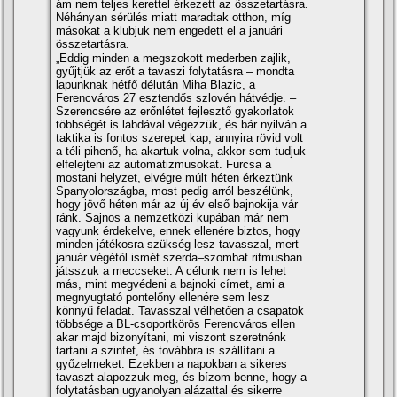
ám nem teljes kerettel érkezett az összetartásra.
Néhányan sérülés miatt maradtak otthon, míg
másokat a klubjuk nem engedett el a januári
összetartásra.
„Eddig minden a megszokott mederben zajlik,
gyűjtjük az erőt a tavaszi folytatásra – mondta
lapunknak hétfő délután Miha Blazic, a
Ferencváros 27 esztendős szlovén hátvédje. –
Szerencsére az erőnlétet fejlesztő gyakorlatok
többségét is labdával végezzük, és bár nyilván a
taktika is fontos szerepet kap, annyira rövid volt
a téli pihenő, ha akartuk volna, akkor sem tudjuk
elfelejteni az automatizmusokat. Furcsa a
mostani helyzet, elvégre múlt héten érkeztünk
Spanyolországba, most pedig arról beszélünk,
hogy jövő héten már az új év első bajnokija vár
ránk. Sajnos a nemzetközi kupában már nem
vagyunk érdekelve, ennek ellenére biztos, hogy
minden játékosra szükség lesz tavasszal, mert
január végétől ismét szerda–szombat ritmusban
játsszuk a meccseket. A célunk nem is lehet
más, mint megvédeni a bajnoki címet, ami a
megnyugtató pontelőny ellenére sem lesz
könnyű feladat. Tavasszal vélhetően a csapatok
többsége a BL-csoportkörös Ferencváros ellen
akar majd bizonyítani, mi viszont szeretnénk
tartani a szintet, és továbbra is szállítani a
győzelmeket. Ezekben a napokban a sikeres
tavaszt alapozzuk meg, és bízom benne, hogy a
folytatásban ugyanolyan alázattal és sikerre