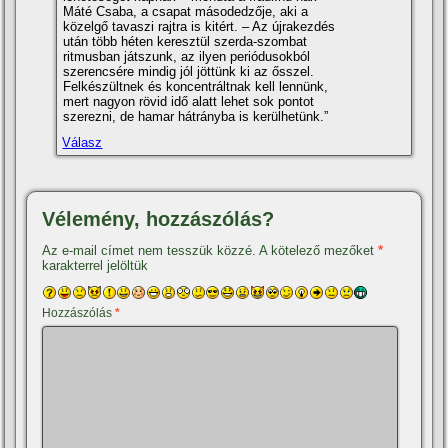
Máté Csaba, a csapat másodedzője, aki a
közelgő tavaszi rajtra is kitért. – Az újrakezdés
után több héten keresztül szerda-szombat
ritmusban játszunk, az ilyen periódusokból
szerencsére mindig jól jöttünk ki az ősszel.
Felkészültnek és koncentráltnak kell lennünk,
mert nagyon rövid idő alatt lehet sok pontot
szerezni, de hamar hátrányba is kerülhetünk.”
Válasz
Vélemény, hozzászólás?
Az e-mail címet nem tesszük közzé.
A kötelező mezőket
*
karakterrel jelöltük
Hozzászólás
*