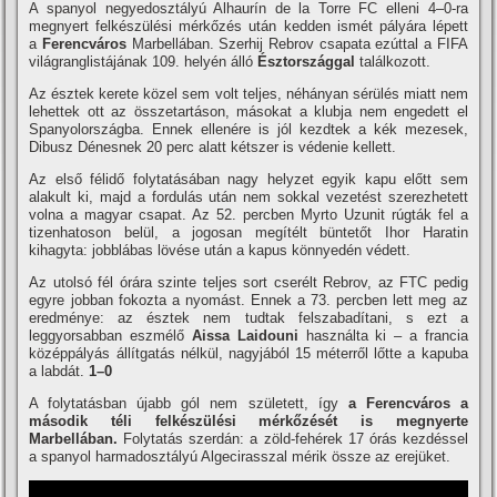
A spanyol negyedosztályú Alhaurín de la Torre FC elleni 4–0-ra
megnyert felkészülési mérkőzés után kedden ismét pályára lépett
a
Ferencváros
Marbellában. Szerhij Rebrov csapata ezúttal a FIFA
világranglistájának 109. helyén álló
Észtországgal
találkozott.
Az észtek kerete közel sem volt teljes, néhányan sérülés miatt nem
lehettek ott az összetartáson, másokat a klubja nem engedett el
Spanyolországba. Ennek ellenére is jól kezdtek a kék mezesek,
Dibusz Dénesnek 20 perc alatt kétszer is védenie kellett.
Az első félidő folytatásában nagy helyzet egyik kapu előtt sem
alakult ki, majd a fordulás után nem sokkal vezetést szerezhetett
volna a magyar csapat. Az 52. percben Myrto Uzunit rúgták fel a
tizenhatoson belül, a jogosan megítélt büntetőt Ihor Haratin
kihagyta: jobblábas lövése után a kapus könnyedén védett.
Az utolsó fél órára szinte teljes sort cserélt Rebrov, az FTC pedig
egyre jobban fokozta a nyomást. Ennek a 73. percben lett meg az
eredménye: az észtek nem tudtak felszabadítani, s ezt a
leggyorsabban eszmélő
Aissa Laidouni
használta ki – a francia
középpályás állítgatás nélkül, nagyjából 15 méterről lőtte a kapuba
a labdát.
1–0
A folytatásban újabb gól nem született, így
a Ferencváros a
második téli felkészülési mérkőzését is megnyerte
Marbellában.
Folytatás szerdán: a zöld-fehérek 17 órás kezdéssel
a spanyol harmadosztályú Algecirasszal mérik össze az erejüket.