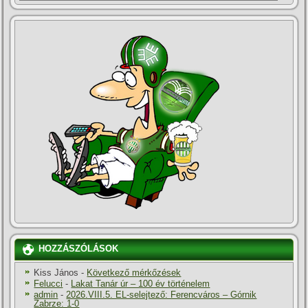
HOZZÁSZÓLÁSOK
Kiss János
-
Következő mérkőzések
Felucci
-
Lakat Tanár úr – 100 év történelem
admin
-
2026.VIII.5. EL-selejtező: Ferencváros – Górnik
Zabrze: 1-0