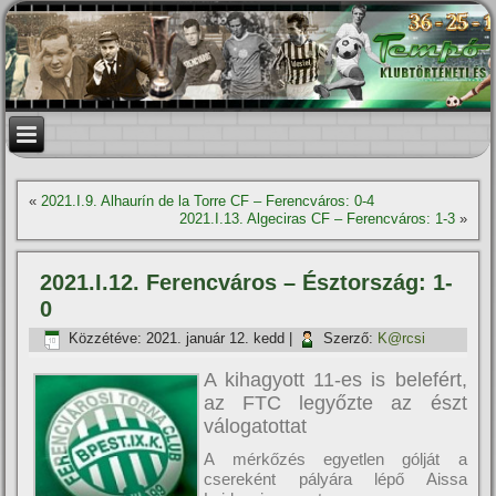
«
2021.I.9. Alhaurín de la Torre CF – Ferencváros: 0-4
2021.I.13. Algeciras CF – Ferencváros: 1-3
»
2021.I.12. Ferencváros – Észtország: 1-
0
Közzétéve:
2021. január 12. kedd
|
Szerző:
K@rcsi
A kihagyott 11-es is belefért,
az FTC legyőzte az észt
válogatottat
A mérkőzés egyetlen gólját a
csereként pályára lépő Aissa