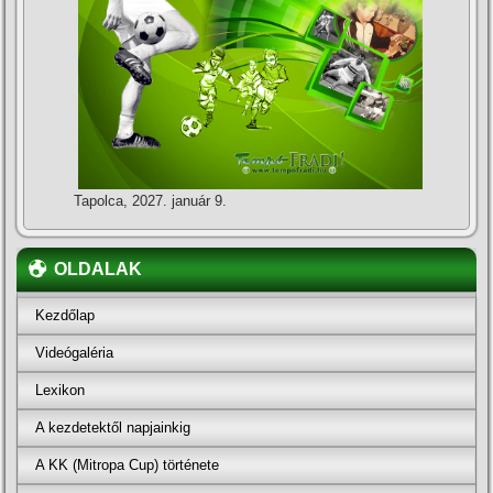
Tapolca, 2027. január 9.
OLDALAK
Kezdőlap
Videógaléria
Lexikon
A kezdetektől napjainkig
A KK (Mitropa Cup) története