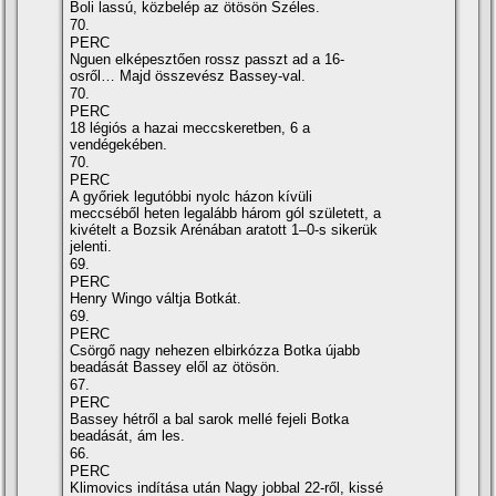
Boli lassú, közbelép az ötösön Széles.
70.
PERC
Nguen elképesztően rossz passzt ad a 16-
osről… Majd összevész Bassey-val.
70.
PERC
18 légiós a hazai meccskeretben, 6 a
vendégekében.
70.
PERC
A győriek legutóbbi nyolc házon kívüli
meccséből heten legalább három gól született, a
kivételt a Bozsik Arénában aratott 1–0-s sikerük
jelenti.
69.
PERC
Henry Wingo váltja Botkát.
69.
PERC
Csörgő nagy nehezen elbirkózza Botka újabb
beadását Bassey elől az ötösön.
67.
PERC
Bassey hétről a bal sarok mellé fejeli Botka
beadását, ám les.
66.
PERC
Klimovics indítása után Nagy jobbal 22-ről, kissé