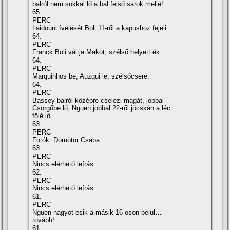
balról nem sokkal lő a bal felső sarok mellé!
65.
PERC
Laidouni ívelését Boli 11-ről a kapushoz fejeli.
64.
PERC
Franck Boli váltja Makot, szélső helyett ék.
64.
PERC
Marquinhos be, Auzqui le, szélsőcsere.
64.
PERC
Bassey balról középre cselezi magát, jobbal
Csörgőbe lő, Nguen jobbal 22-ről jócskán a léc
fölé lő.
63.
PERC
Fotók: Dömötör Csaba
63.
PERC
Nincs elérhető leírás.
62.
PERC
Nincs elérhető leírás.
61.
PERC
Nguen nagyot esik a másik 16-oson belül…
tovább!
61.