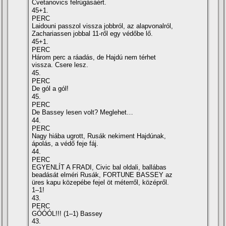
Cvetanovics felrúgásáért.
45+1.
PERC
Laidouni passzol vissza jobbról, az alapvonalról,
Zachariassen jobbal 11-ről egy védőbe lő.
45+1.
PERC
Három perc a ráadás, de Hajdú nem térhet
vissza. Csere lesz.
45.
PERC
De gól a gól!
45.
PERC
De Bassey lesen volt? Meglehet…
44.
PERC
Nagy hiába ugrott, Rusák nekiment Hajdúnak,
ápolás, a védő feje fáj.
44.
PERC
EGYENLÍT A FRADI, Civic bal oldali, ballábas
beadását elméri Rusák, FORTUNE BASSEY az
üres kapu közepébe fejel öt méterről, középről.
1–1!
43.
PERC
GÓÓÓL!!! (1–1) Bassey
43.