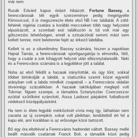
már nem.
Rusák Edvárd kapus óriásit hibázott,
Fortune Bassey,
a
ferencvárosiak téli egyik szerzeménye pedig megirigyelte
Klimovicsot, ő is megszerezte élete első NB I-es találatát. A zöld-
fehérek nigériai csatára a korábbi meccseken több nagy helyzetet
elpuskázott, a szombati esti találkozón is túl volt már egy
gólszerzési lehetőségen, ennél a szituációnál semmi mást sem
kellett tennie, mint beletennie fejét az érkező labdába.
Kellett is ez a sikerélmény Bassey számára, hiszen a napokban
Hajnal Tamás, a ferencvárosiak sportigazgatója is elmondta, félő,
hogy a csatár a sok kihagyott helyzet után elbizonytalanodik. Neki
és a Ferencváros számára is a legjobbkor jött a találat.
Noha az első félidőt a hazaiak irányították, és úgy tűnt, sokkal
többet birtokolják a labdát, a statisztika szerint közel egyenlő
arányban volt a labda mindkét csapatnál – a Ferencváros oldalán
ötvennégy százalékban. A hazaiak taktikájában meglepő volt
Tokmac Nguen szerepe, a támadóra Sztanyiszlav Csercseszov
ezúttal szűrőként számított, Aissa Laidouni párjaként futballozott
védekező középpályásként.
Ha nem is élete legjobb mérkőzését vívta meg így, láthatóan nem
zavarta az új szerepkör, sokat volt játékban, lendületből ért fel a
kapu elé, ami korábban is az erősségei közé tartozott.
Bő egy óra elteltével a Ferencváros hadrendet váltott. Bassey mellé
beállt második csatárnak Franck Boli, a támadók közé pedig