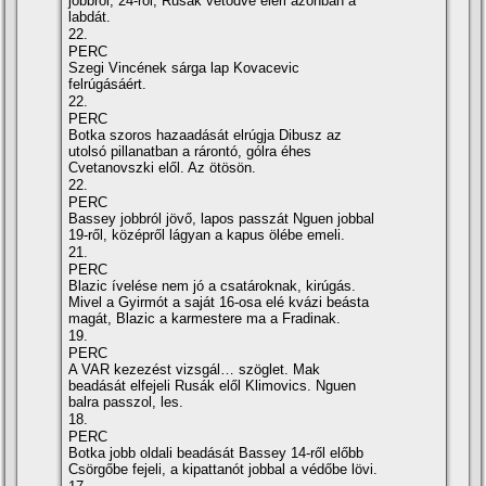
jobbról, 24-ről, Rusák vetődve eléri azonban a
labdát.
22.
PERC
Szegi Vincének sárga lap Kovacevic
felrúgásáért.
22.
PERC
Botka szoros hazaadását elrúgja Dibusz az
utolsó pillanatban a rárontó, gólra éhes
Cvetanovszki elől. Az ötösön.
22.
PERC
Bassey jobbról jövő, lapos passzát Nguen jobbal
19-ről, középről lágyan a kapus ölébe emeli.
21.
PERC
Blazic ívelése nem jó a csatároknak, kirúgás.
Mivel a Gyirmót a saját 16-osa elé kvázi beásta
magát, Blazic a karmestere ma a Fradinak.
19.
PERC
A VAR kezezést vizsgál… szöglet. Mak
beadását elfejeli Rusák elől Klimovics. Nguen
balra passzol, les.
18.
PERC
Botka jobb oldali beadását Bassey 14-ről előbb
Csörgőbe fejeli, a kipattanót jobbal a védőbe lövi.