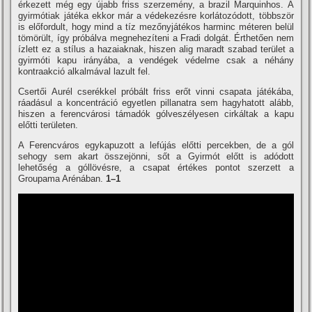
érkezett még egy újabb friss szerzemény, a brazil Marquinhos. A
gyirmótiak játéka ekkor már a védekezésre korlátozódott, többször
is előfordult, hogy mind a tíz mezőnyjátékos harminc méteren belül
tömörült, így próbálva megnehezíteni a Fradi dolgát. Érthetően nem
ízlett ez a stílus a hazaiaknak, hiszen alig maradt szabad terület a
gyirmóti kapu irányába, a vendégek védelme csak a néhány
kontraakció alkalmával lazult fel.
Csertői Aurél cserékkel próbált friss erőt vinni csapata játékába,
ráadásul a koncentráció egyetlen pillanatra sem hagyhatott alább,
hiszen a ferencvárosi támadók gólveszélyesen cirkáltak a kapu
előtti területen.
A Ferencváros egykapuzott a lefújás előtti percekben, de a gól
sehogy sem akart összejönni, sőt a Gyirmót előtt is adódott
lehetőség a góllövésre, a csapat értékes pontot szerzett a
Groupama Arénában.
1–1