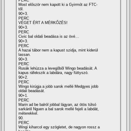
PERC
Most először nem kapott ki a Gyirmót az FTC-
től.
90+3.
PERC
VÉGET ÉRT A MÉRKŐZÉS!
90+3.
PERC
Civic bal oldali beadása is az övé…
90+3.
PERC
A hazai tábor nem a kapust szidja, mint kiderül
lassan.
90+3.
PERC
Rusák lehúzza a levegőből Wingo beadását. A
kapus ráfekszik a labdára, nagy füttyszó.
90+2.
PERC
Wingo kirúgja a jobb sarok mellé Medgyes jobb
oldali beadását.
90+1.
PERC
Marin ad be balról jobbal lágyan, az ötös túlsó
sarkáról Nguen a bal sarok mellé fejeli a labdát,
méterekkel.
90.
PERC
Wingi kiharcol egy szögletet, de nagyon rossz a