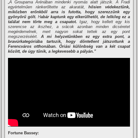
„A Groupama Arénában mindenki nyomás alatt játszik. A Fradi
egyértelműen ránkerőltette az akaratát,
hősien védekeztünk,
miközben erőnkből arra is futotta, hogy szerezzünk egy
gyönyörű gólt.
H
abár kaptunk egy elkerülhetőt, de lelkileg ez a
találat nem törte meg a csapatot.
Igaz, hogy kellett egy kis
szerencse az ikszhez, a srácok azonban minden dicséretet
megérdemelnek, mert nagyon sokat tettek az egy pont
megszerzéséért.
A mi helyzetünkben ez egy extra pont, a
bravúrkategóriába tartozik, hogy döntetlent játszottunk a
Ferencváros otthonában. Óriási különbség van a két csapat
között, de úgy tűnik, a legkevesebb a pályán.”
Fortune Bassey: