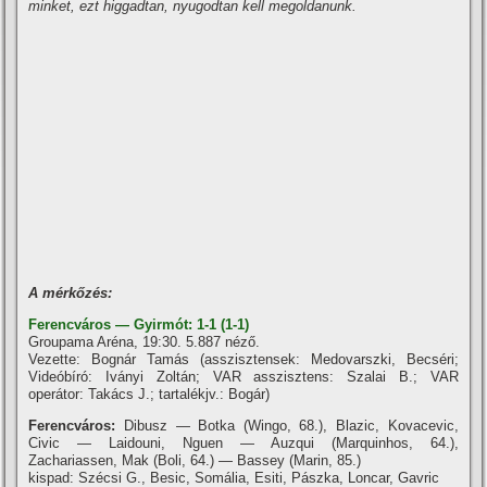
minket, ezt higgadtan, nyugodtan kell megoldanunk.
A mérkőzés:
Ferencváros — Gyirmót: 1-1 (1-1)
Groupama Aréna, 19:30. 5.887 néző.
Vezette: Bognár Tamás (asszisztensek: Medovarszki, Becséri;
Videóbíró: Iványi Zoltán; VAR asszisztens: Szalai B.; VAR
operátor: Takács J.; tartalékjv.: Bogár)
Ferencváros:
Dibusz — Botka (Wingo, 68.), Blazic, Kovacevic,
Civic — Laidouni, Nguen — Auzqui (Marquinhos, 64.),
Zachariassen, Mak (Boli, 64.) — Bassey (Marin, 85.)
kispad: Szécsi G., Besic, Somália, Esiti, Pászka, Loncar, Gavric