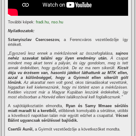
További képek:
fradi.hu
,
nso.hu
Nyilatkozatok:
Sztanyiszlav Csercseszov,
a Ferencváros vezetőedzője így
értékelt.
„Egyszerű lesz ennek a mérkőzésnek az összefoglalása,
sajnos
nehéz szavakat találni egy ilyen eredmény után.
A csapat
mindent meg akart tenni a pályán, és úgy gondolom, meg is tett
annak érdekében, hogy győzzünk. De ez ma nem sikerült.
Kicsit
déja vu érzésem van, hasonló játékot láthattunk az MTK ellen,
azzal a különbséggel, hogy a Gyirmót ellen sikerült gólt
lőnünk.
Az akarattal nem volt gond, okos támadásokat vezettünk,
higgadtan kell kielemeznünk, hogy mi történt ezen a mérkőzésen.
Kedden viszont már a Magyar Kupában leszünk érdekeltek, így
most elsősorban a Honvéd elleni találkozóval kell foglalkoznunk.”
A sajtótájékoztatón elmondta,
Ryan és Samy Mmaee sérülés
miatt maradt ki a keretből,
előbbinek komolyabb a sérülése, utóbbi
a következő napokban talán már együtt edzhet a csapattal.
Vécsei
Bálint ugyancsak sérüléssel bajlódik.
Csertői Aurél,
a Gyirmót vezetőedzője a következőket mondta.