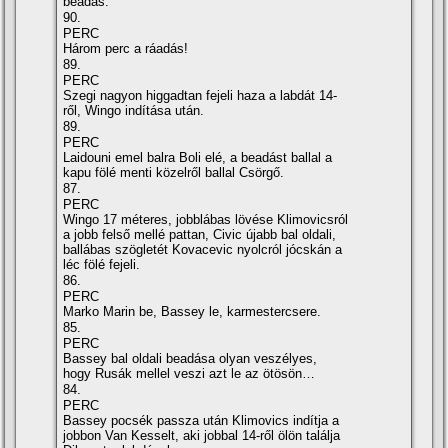
beadás.
90.
PERC
Három perc a ráadás!
89.
PERC
Szegi nagyon higgadtan fejeli haza a labdát 14-
ről, Wingo indítása után.
89.
PERC
Laidouni emel balra Boli elé, a beadást ballal a
kapu fölé menti közelről ballal Csörgő.
87.
PERC
Wingo 17 méteres, jobblábas lövése Klimovicsról
a jobb felső mellé pattan, Civic újabb bal oldali,
ballábas szögletét Kovacevic nyolcról jócskán a
léc fölé fejeli.
86.
PERC
Marko Marin be, Bassey le, karmestercsere.
85.
PERC
Bassey bal oldali beadása olyan veszélyes,
hogy Rusák mellel veszi azt le az ötösön…
84.
PERC
Bassey pocsék passza után Klimovics indítja a
jobbon Van Kesselt, aki jobbal 14-ről ölön találja