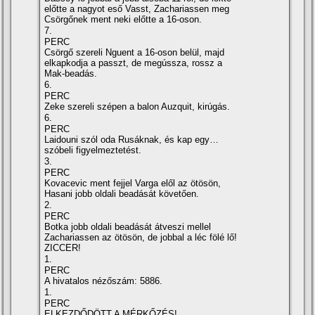
előtte a nagyot eső Vasst, Zachariassen meg
Csörgőnek ment neki előtte a 16-oson.
7.
PERC
Csörgő szereli Nguent a 16-oson belül, majd
elkapkodja a passzt, de megússza, rossz a
Mak-beadás.
6.
PERC
Zeke szereli szépen a balon Auzquit, kirúgás.
6.
PERC
Laidouni szól oda Rusáknak, és kap egy…
szóbeli figyelmeztetést.
3.
PERC
Kovacevic ment fejjel Varga elől az ötösön,
Hasani jobb oldali beadását követően.
2.
PERC
Botka jobb oldali beadását átveszi mellel
Zachariassen az ötösön, de jobbal a léc fölé lő!
ZICCER!
1.
PERC
A hivatalos nézőszám: 5886.
1.
PERC
ELKEZDŐDÖTT A MÉRKŐZÉS!