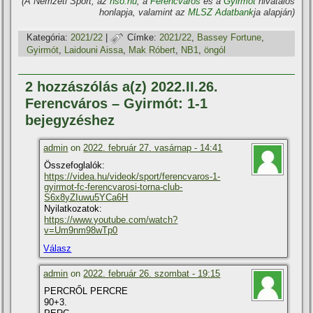
(A Nemzeti Sport, az
nso.hu
, a
Ferencváros
és a
Gyirmót
hivatalos
honlapja, valamint az
MLSZ Adatbank
ja alapján)
Kategória:
2021/22
|
Címke:
2021/22
,
Bassey Fortune
,
Gyirmót
,
Laidouni Aissa
,
Mak Róbert
,
NB1
,
öngól
2 hozzászólás a(z) 2022.II.26.
Ferencváros – Gyirmót: 1-1
bejegyzéshez
admin
on
2022. február 27. vasárnap - 14:41
Összefoglalók:
https://videa.hu/videok/sport/ferencvaros-1-
gyirmot-fc-ferencvarosi-torna-club-
S6x8yZIuwu5YCa6H
Nyilatkozatok:
https://www.youtube.com/watch?
v=Um9nm98wTp0
Válasz
admin
on
2022. február 26. szombat - 19:15
PERCRŐL PERCRE
90+3.