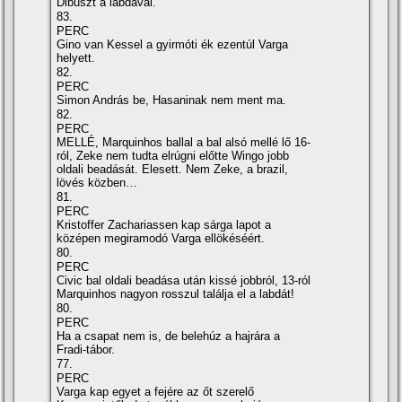
Dibuszt a labdával.
83.
PERC
Gino van Kessel a gyirmóti ék ezentúl Varga
helyett.
82.
PERC
Simon András be, Hasaninak nem ment ma.
82.
PERC
MELLÉ, Marquinhos ballal a bal alsó mellé lő 16-
ról, Zeke nem tudta elrúgni előtte Wingo jobb
oldali beadását. Elesett. Nem Zeke, a brazil,
lövés közben…
81.
PERC
Kristoffer Zachariassen kap sárga lapot a
középen megiramodó Varga ellökéséért.
80.
PERC
Civic bal oldali beadása után kissé jobbról, 13-ról
Marquinhos nagyon rosszul találja el a labdát!
80.
PERC
Ha a csapat nem is, de belehúz a hajrára a
Fradi-tábor.
77.
PERC
Varga kap egyet a fejére az őt szerelő