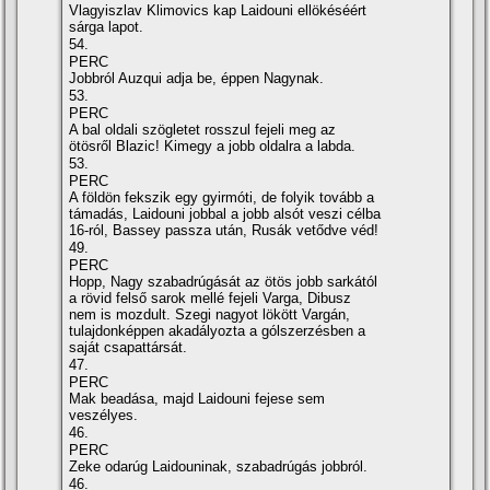
Vlagyiszlav Klimovics kap Laidouni ellökéséért
sárga lapot.
54.
PERC
Jobbról Auzqui adja be, éppen Nagynak.
53.
PERC
A bal oldali szögletet rosszul fejeli meg az
ötösről Blazic! Kimegy a jobb oldalra a labda.
53.
PERC
A földön fekszik egy gyirmóti, de folyik tovább a
támadás, Laidouni jobbal a jobb alsót veszi célba
16-ról, Bassey passza után, Rusák vetődve véd!
49.
PERC
Hopp, Nagy szabadrúgását az ötös jobb sarkától
a rövid felső sarok mellé fejeli Varga, Dibusz
nem is mozdult. Szegi nagyot lökött Vargán,
tulajdonképpen akadályozta a gólszerzésben a
saját csapattársát.
47.
PERC
Mak beadása, majd Laidouni fejese sem
veszélyes.
46.
PERC
Zeke odarúg Laidouninak, szabadrúgás jobbról.
46.