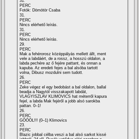
31.
PERC
Fotók: Dömötör Csaba
31.
PERC
Nincs elérhető leírás.
31.
PERC
Nincs elérhető leírás.
29.
PERC
Mak a fehérorosz középpályás mellett állt, ment
vele a labdáért, de a rossz, a hosszú oldalon, a
labda pechére az ő fejére pattant, és onnan a
kapuba. Az eredeti fejes a bal alsóba tartott
volna, Dibusz mozdulni sem tudott.
26.
PERC
Zeke végez el egy bedobást a bal oldalon, ballal
beadja a Nagytól visszakapott labdát,
VLAGYISZLAV KLIMOVICS hat méterről kapura
fejel, a labda Mak fejéről a jobb alsó sarokba
pattan. 0–1!
26.
PERC
GÓÓÓL!!! (0–1) Klimovics
23.
PERC
Blazic jobbal célba veszi a bal alsó sarkot kissé