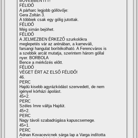
BŐVEBBEN ITT!
FÉLIDŐ
A párharc legjobb góllövője:
Gera Zoltán 3.
A többiek csak egy gólig jutottak.
FÉLIDŐ
Még simán bejöhet.
FÉLIDŐ
A JELMEZBEN ÉRKEZŐ szurkolókra
meglepetés vár az arénában, a karneváli,
farsangi hangulat borítékolható. A Ferencváros is
a szebbik arcát mutatja, szerintem három góllal
nyer. BORBOLA
Bence a mérkőzés előtt.
FÉLIDŐ
VÉGET ÉRT AZ ELSŐ FÉLIDŐ!
46.
PERC
Hajdú kisebb agyrázkódást szenvedett, de nem
igényel kórházi ápolást.
45+2.
PERC
Széles Imre váltja Hajdút.
45+2.
PERC
Nagy távoli szabadrúgása kapuscsemege.
45+1.
PERC
Adnan Kovacevicnek sárga lap a Varga indította