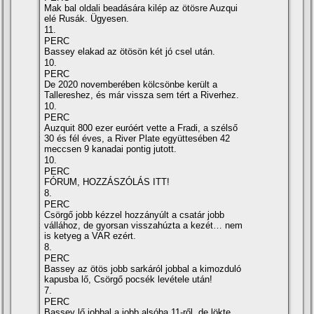
Mak bal oldali beadására kilép az ötösre Auzqui
elé Rusák. Ügyesen.
11.
PERC
Bassey elakad az ötösön két jó csel után.
10.
PERC
De 2020 novemberében kölcsönbe került a
Tallereshez, és már vissza sem tért a Riverhez.
10.
PERC
Auzquit 800 ezer euróért vette a Fradi, a szélső
30 és fél éves, a River Plate együttesében 42
meccsen 9 kanadai pontig jutott.
10.
PERC
FÓRUM, HOZZÁSZÓLÁS ITT!
8.
PERC
Csörgő jobb kézzel hozzányúlt a csatár jobb
vállához, de gyorsan visszahúzta a kezét… nem
is ketyeg a VAR ezért.
8.
PERC
Bassey az ötös jobb sarkáról jobbal a kimozduló
kapusba lő, Csörgő pocsék levétele után!
7.
PERC
Bassey lő jobbal a jobb alsóba 11-ről, de lökte