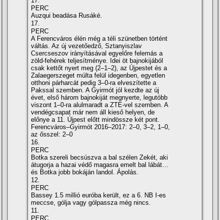
17.
PERC
Auzqui beadása Rusáké.
17.
PERC
A Ferencváros élén még a téli szünetben történt
váltás. Az új vezetőedző, Sztanyiszlav
Csercseszov irányításával egyelőre felemás a
zöld-fehérek teljesítménye. Idei öt bajnokijából
csak kettőt nyert meg (2–1–2), az Újpestet és a
Zalaegerszeget múlta felül idegenben, egyetlen
otthoni párharcát pedig 3–0-ra elveszítette a
Pakssal szemben. A Gyirmót jól kezdte az új
évet, első három bajnokiját megnyerte, legutóbb
viszont 1–0-ra alulmaradt a ZTE-vel szemben. A
vendégcsapat már nem áll kieső helyen, de
előnye a 11. Újpest előtt mindössze két pont.
Ferencváros–Gyirmót 2016–2017: 2–0, 3–2, 1–0,
az ősszel: 2–0
16.
PERC
Botka szereli becsúszva a bal szélen Zekét, aki
átugorja a hazai védő magasra emelt bal lábát…
és Botka jobb bokáján landol. Ápolás.
12.
PERC
Bassey 1.5 millió euróba került, ez a 6. NB I-es
meccse, gólja vagy gólpassza még nincs.
11.
PERC