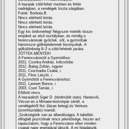
A hazaiak zöld-fehér mezben és fehér
nadrágban, a vendégek tiszta sárgában.
Fotók: Borbola B.
Nincs elérhető leírás.
Nincs elérhető leírás.
Nincs elérhető leírás.
Egy kis örökmérleg! Négyszer mérték össze
erejüket az első osztályban, és mindig a
ferencvárosiak győztek, sőt, a gyirmótiak
háromszor gólképtelennek bizonyultak. A
gólkülönbség 8–2 a zöld-fehérek javára.
JÖTTEK-MENTEK!
A Ferencvárostól a Gyirmóthoz:
2021, Csonka András, kölcsönbe
2012, Balog Zoltán, ingyen
2011, Csizmadia Csaba, i.
2011, Fitos László, i.
A Gyirmóttól a Ferencvároshoz:
2011, Lannert Bence, i.
2003, Cseri Tamás, i.
Eltiltott nincs.
A hazaiaktól Sigér D. (térdműtét után), Haraisvili,
Vécsei és a Mmaee-testvérpár sérült, a
vendégektől Ikic (lázas beteg) és Ventura
(izomhúzódás) maródi.
„Szükségünk van az állandóságra. A tabellán
elfoglalt pozíciónak nincs jelentősége, hiszen azt
tapasztalom, hogy a Ferencváros ellen minden
csapat nagy energiával játszik. A mi feladatunk,