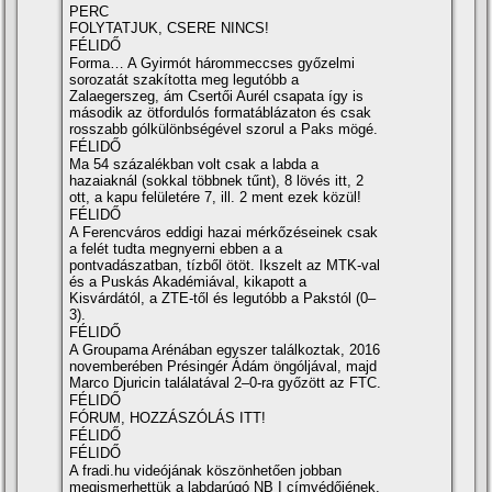
PERC
FOLYTATJUK, CSERE NINCS!
FÉLIDŐ
Forma… A Gyirmót hárommeccses győzelmi
sorozatát szakította meg legutóbb a
Zalaegerszeg, ám Csertői Aurél csapata így is
második az ötfordulós formatáblázaton és csak
rosszabb gólkülönbségével szorul a Paks mögé.
FÉLIDŐ
Ma 54 százalékban volt csak a labda a
hazaiaknál (sokkal többnek tűnt), 8 lövés itt, 2
ott, a kapu felületére 7, ill. 2 ment ezek közül!
FÉLIDŐ
A Ferencváros eddigi hazai mérkőzéseinek csak
a felét tudta megnyerni ebben a a
pontvadászatban, tízből ötöt. Ikszelt az MTK-val
és a Puskás Akadémiával, kikapott a
Kisvárdától, a ZTE-től és legutóbb a Pakstól (0–
3).
FÉLIDŐ
A Groupama Arénában egyszer találkoztak, 2016
novemberében Présingér Ádám öngóljával, majd
Marco Djuricin találatával 2–0-ra győzött az FTC.
FÉLIDŐ
FÓRUM, HOZZÁSZÓLÁS ITT!
FÉLIDŐ
FÉLIDŐ
A fradi.hu videójának köszönhetően jobban
megismerhettük a labdarúgó NB I címvédőjének,