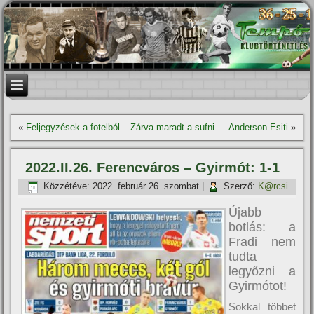
«
Feljegyzések a fotelból – Zárva maradt a sufni
Anderson Esiti
»
2022.II.26. Ferencváros – Gyirmót: 1-1
Közzétéve:
2022. február 26. szombat
|
Szerző:
K@rcsi
Újabb
botlás: a
Fradi nem
tudta
legyőzni a
Gyirmótot!
Sokkal többet