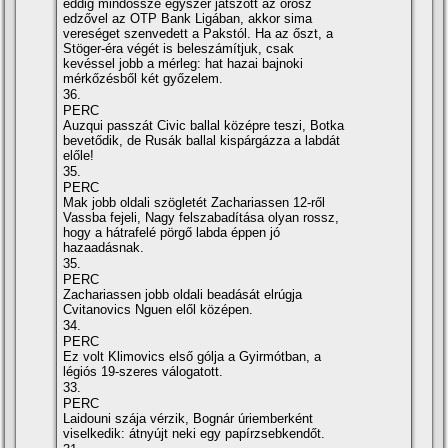
eddig mindössze egyszer játszott az orosz
edzővel az OTP Bank Ligában, akkor sima
vereséget szenvedett a Pakstól. Ha az őszt, a
Stöger-éra végét is beleszámítjuk, csak
kevéssel jobb a mérleg: hat hazai bajnoki
mérkőzésből két győzelem.
36.
PERC
Auzqui passzát Civic ballal középre teszi, Botka
bevetődik, de Rusák ballal kispárgázza a labdát
előle!
35.
PERC
Mak jobb oldali szögletét Zachariassen 12-ről
Vassba fejeli, Nagy felszabadítása olyan rossz,
hogy a hátrafelé pörgő labda éppen jó
hazaadásnak.
35.
PERC
Zachariassen jobb oldali beadását elrúgja
Cvitanovics Nguen elől középen.
34.
PERC
Ez volt Klimovics első gólja a Gyirmótban, a
légiós 19-szeres válogatott.
33.
PERC
Laidouni szája vérzik, Bognár úriemberként
viselkedik: átnyújt neki egy papírzsebkendőt.