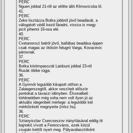
PERC
Nguen jobbal 21-ről az előtte álló Klimovicsba lő.
41.
PERC
Zeke tisztázza Botka jobbról jövő beadását, a
válogatott védő kezd fáradni, vissza is megy
picit pihenni 16-osa elé.
40.
PERC
Cvetanovszi balról jövő, ballábas beadása éppen
csak magas az ötösön felugró Varga, Kovacevic
párosnak.
37.
PERC
Botka körömpasszát Laidouni jobbal 23-ról
Rusák ölébe rúgja.
36.
PERC
A Gyirmót legutóbb kikapott otthon a
Zalaegerszegtől, akkor veszített először
pontokat a tavaszi idényben. Élvonalbeli
történetében még soha nem volt ilyen jó az
aktuális idegenbeli mérlege: a legutóbbi két
mérkőzését megnyerte (mlsz.hu).
36.
PERC
Sztanyiszlav Csercseszov irányításával eddig öt
bajnokit vívott a Ferencváros, ezek közül
csupán kettőt nyert meg. Pályaválasztóként