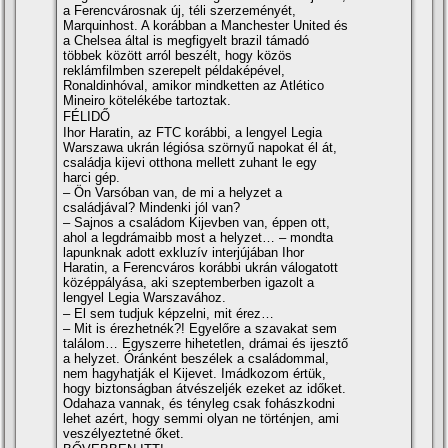
a Ferencvárosnak új, téli szerzeményét,
Marquinhost. A korábban a Manchester United és
a Chelsea által is megfigyelt brazil támadó
többek között arról beszélt, hogy közös
reklámfilmben szerepelt példaképével,
Ronaldinhóval, amikor mindketten az Atlético
Mineiro kötelékébe tartoztak.
FÉLIDŐ
Ihor Haratin, az FTC korábbi, a lengyel Legia
Warszawa ukrán légiósa szörnyű napokat él át,
családja kijevi otthona mellett zuhant le egy
harci gép.
– Ön Varsóban van, de mi a helyzet a
családjával? Mindenki jól van?
– Sajnos a családom Kijevben van, éppen ott,
ahol a legdrámaibb most a helyzet… – mondta
lapunknak adott exkluzív interjújában Ihor
Haratin, a Ferencváros korábbi ukrán válogatott
középpályása, aki szeptemberben igazolt a
lengyel Legia Warszavához.
– El sem tudjuk képzelni, mit érez…
– Mit is érezhetnék?! Egyelőre a szavakat sem
találom… Egyszerre hihetetlen, drámai és ijesztő
a helyzet. Óránként beszélek a családommal,
nem hagyhatják el Kijevet. Imádkozom értük,
hogy biztonságban átvészeljék ezeket az időket.
Odahaza vannak, és tényleg csak fohászkodni
lehet azért, hogy semmi olyan ne történjen, ami
veszélyeztetné őket.