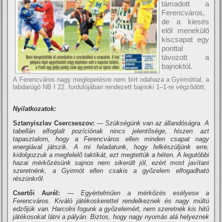
támadott a
Ferencváros,
de a kiesés
elől menekülő
kiscsapat egy
ponttal
távozott a
bajnoktól.
A Ferencváros nagy meglepetésre nem bírt odahaza a Gyirmóttal, a
labdarúgó NB I 22. fordulójában rendezett bajnoki 1–1-re végződött.
Nyilatkozatok:
Sztanyiszlav Csercseszov:
— Szükségünk van az állandóságra. A
tabellán elfoglalt pozíciónak nincs jelentősége, hiszen azt
tapasztalom, hogy a Ferencváros ellen minden csapat nagy
energiával játszik. A mi feladatunk, hogy felkészüljünk erre,
kidolgozzuk a megfelelő taktikát, ezt megtettük a héten. A legutóbbi
hazai mérkőzésünk sajnos nem sikerült jól, ezért most javítani
szeretnénk, a Gyirmót ellen csakis a győzelem elfogadható
részünkről.
Csertői Aurél:
— Egyértelműen a mérkőzés esélyese a
Ferencváros. Kiváló játékoskerettel rendelkeznek és nagy múltú
edzőjük van. Harcolni fogunk a győzelemért, nem szeretnék kis hitű
játékosokat látni a pályán. Biztos, hogy nagy nyomás alá helyeznek