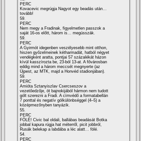
PERC
Kovacevic megrúgja Nagyot egy beadás után…
tovább!
59.
PERC
Nem megy a Fradinak, figyelmetlen passzok a
saját 16-os előtt, három is… megússzák.
59.
PERC
A Gyirmót idegenben veszélyesebb mint otthon,
hiszen győzelmeinek kétharmadát, hatból négyet
vendégként aratta, pontjai 57 százalékát házon
kívül kasszírozta be, 23-ból 13-at. A fővárosban
eddig mind a három meccsét megnyerte (az
Újpest, az MTK, majd a Honvéd stadionjában).
59.
PERC
Amióta Sztanyiszlav Csercseszov a
vezetőedzője, öt bajnokijából hármon nem tudott
gólt szerezni a Fradi. A címvédő a formatabellán
7 ponttal és negatív gólkülönbséggel (4–5) a
középmezőnyben tanyázik.
55.
PERC
FÖLÉ! Civic bal oldali, ballábas beadását Botka
jobbal kapura rúgja hat méterről, picit jobbról,
Rusák belekap a labdába a léc alatt… fölé.
54.
PERC