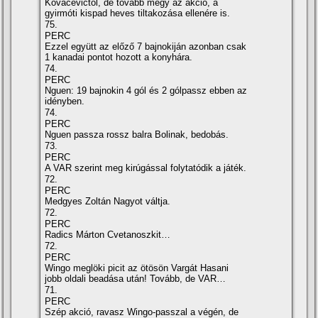
Kovacevictől, de tovább megy az akció, a
gyirmóti kispad heves tiltakozása ellenére is.
75.
PERC
Ezzel együtt az előző 7 bajnokiján azonban csak
1 kanadai pontot hozott a konyhára.
74.
PERC
Nguen: 19 bajnokin 4 gól és 2 gólpassz ebben az
idényben.
74.
PERC
Nguen passza rossz balra Bolinak, bedobás.
73.
PERC
A VAR szerint meg kirúgással folytatódik a játék.
72.
PERC
Medgyes Zoltán Nagyot váltja.
72.
PERC
Radics Márton Cvetanoszkit…
72.
PERC
Wingo meglöki picit az ötösön Vargát Hasani
jobb oldali beadása után! Tovább, de VAR…
71.
PERC
Szép akció, ravasz Wingo-passzal a végén, de