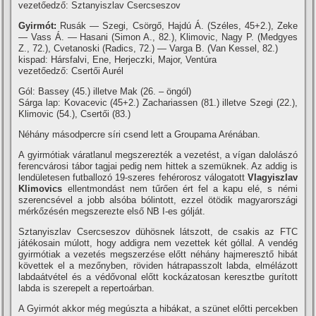
vezetőedző: Sztanyiszlav Csercseszov
Gyirmót:
Rusák — Szegi, Csörgő, Hajdú Á. (Széles, 45+2.), Zeke
— Vass Á. — Hasani (Simon A., 82.), Klimovic, Nagy P. (Medgyes
Z., 72.), Cvetanoski (Radics, 72.) — Varga B. (Van Kessel, 82.)
kispad: Hársfalvi, Ene, Herjeczki, Major, Ventúra
vezetőedző: Csertői Aurél
Gól: Bassey (45.) illetve Mak (26. – öngól)
Sárga lap: Kovacevic (45+2.) Zachariassen (81.) illetve Szegi (22.),
Klimovic (54.), Csertői (83.)
Néhány másodpercre síri csend lett a Groupama Arénában.
A gyirmótiak váratlanul megszerezték a vezetést, a vígan dalolászó
ferencvárosi tábor tagjai pedig nem hittek a szemüknek. Az addig is
lendületesen futballozó 19-szeres fehérorosz válogatott
Vlagyiszlav
Klimovics
ellentmondást nem tűrően ért fel a kapu elé, s némi
szerencsével a jobb alsóba bólintott, ezzel ötödik magyarországi
mérkőzésén megszerezte első NB I-es gólját.
Sztanyiszlav Csercseszov dühösnek látszott, de csakis az FTC
játékosain múlott, hogy addigra nem vezettek két góllal. A vendég
gyirmótiak a vezetés megszerzése előtt néhány hajmeresztő hibát
követtek el a mezőnyben, röviden hátrapasszolt labda, elmélázott
labdaátvétel és a védővonal előtt kockázatosan keresztbe gurított
labda is szerepelt a repertoárban.
A Gyirmót akkor még megúszta a hibákat, a szünet előtti percekben