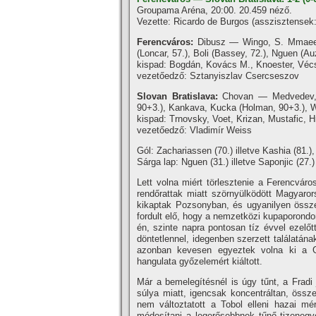
Groupama Aréna, 20:00. 20.459 néző.
Vezette: Ricardo de Burgos (asszisztensek:
Ferencváros:
Dibusz — Wingo, S. Mmaee, 
(Loncar, 57.), Boli (Bassey, 72.), Nguen (Au
kispad: Bogdán, Kovács M., Knoester, Vécs
vezetőedző: Sztanyiszlav Csercseszov
Slovan Bratislava:
Chovan — Medvedev, K
90+3.), Kankava, Kucka (Holman, 90+3.), W
kispad: Trnovsky, Voet, Krizan, Mustafic, H
vezetőedző: Vladimír Weiss
Gól: Zachariassen (70.) illetve Kashia (81.)
Sárga lap: Nguen (31.) illetve Saponjic (27.)
Lett volna miért törlesztenie a Ferencvár
rendőrattak miatt szörnyülködött Magyaror
kikaptak Pozsonyban, és ugyanilyen össze
fordult elő, hogy a nemzetközi kupaporondo
én, szinte napra pontosan tíz évvel ezelőt
döntetlennel, idegenben szerzett találatán
azonban kevesen egyeztek volna ki a Gr
hangulata győzelemért kiáltott.
Már a bemelegítésnél is úgy tűnt, a Fradi 
súlya miatt, igencsak koncentráltan, öss
nem változtatott a Tobol elleni hazai m
módosítani a legerősebbnek tűnő tizenegy