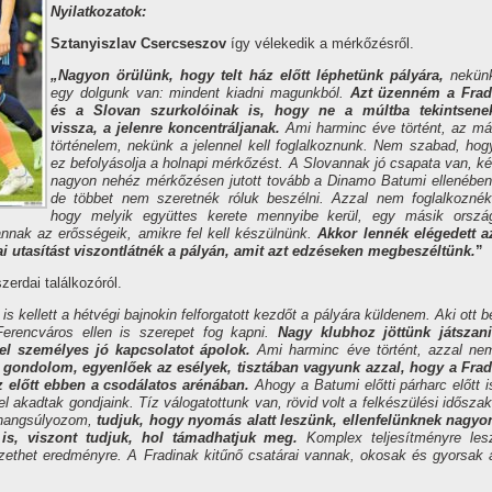
Nyilatkozatok:
Sztanyiszlav Csercseszov
így vélekedik a mérkőzésről.
„Nagyon örülünk, hogy telt ház előtt léphetünk pályára,
nekün
egy dolgunk van: mindent kiadni magunkból.
Azt üzenném a Frad
és a Slovan szurkolóinak is, hogy ne a múltba tekintsene
vissza, a jelenre koncentráljanak.
Ami harminc éve történt, az má
történelem, nekünk a jelennel kell foglalkoznunk. Nem szabad, hog
ez befolyásolja a holnapi mérkőzést.
A Slovannak jó csapata van, ké
nagyon nehéz mérkőzésen jutott tovább a Dinamo Batumi ellenében
de többet nem szeretnék róluk beszélni. Azzal nem foglalkoznék
hogy melyik együttes kerete mennyibe kerül, egy másik orszá
nnak az erősségeik, amikre fel kell készülnünk.
Akkor lennék elégedett a
i utasítást viszontlátnék a pályán, amit azt edzéseken megbeszéltünk.
”
erdai találkozóról.
 is kellett a hétvégi bajnokin felforgatott kezdőt a pályára küldenem. Aki ott b
erencváros ellen is szerepet fog kapni.
Nagy klubhoz jöttünk játszani
vel személyes jó kapcsolatot ápolok.
Ami harminc éve történt, azzal ne
 gondolom, egyenlőek az esélyek, tisztában vagyunk azzal, hogy a Frad
áz előtt ebben a csodálatos arénában.
Ahogy a Batumi előtti párharc előtt i
l akadtak gondjaink. Tíz válogatottunk van, rövid volt a felkészülési időszak
 hangsúlyozom,
tudjuk, hogy nyomás alatt leszünk, ellenfelünknek nagyo
is, viszont tudjuk, hol támadhatjuk meg.
Komplex teljesítményre les
zethet eredményre. A Fradinak kitűnő csatárai vannak, okosak és gyorsak 