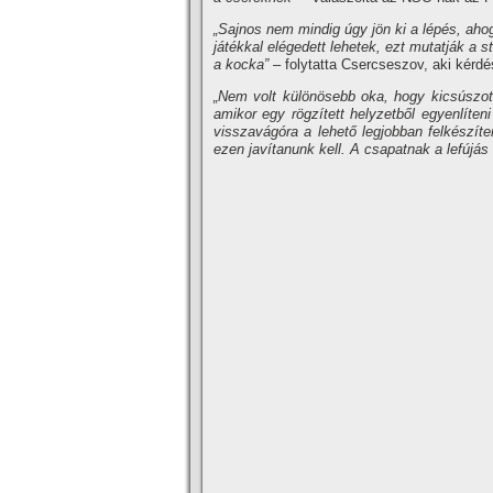
„Sajnos nem mindig úgy jön ki a lépés, ahogy
játékkal elégedett lehetek, ezt mutatják a s
a kocka”
– folytatta Csercseszov, aki kérdé
„Nem volt különösebb oka, hogy kicsúszott 
amikor egy rögzített helyzetből egyenlíten
visszavágóra a lehető legjobban felkészíte
ezen javítanunk kell. A csapatnak a lefújás