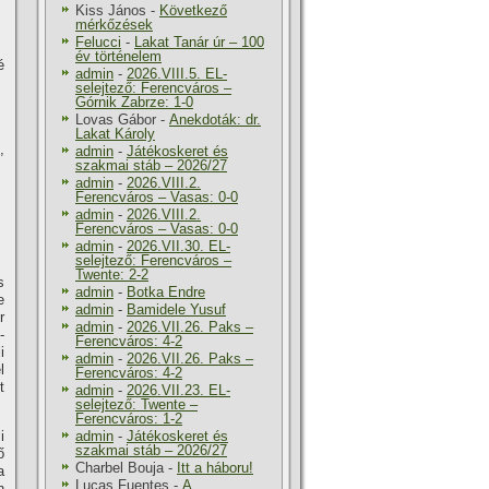
Kiss János
-
Következő
mérkőzések
Felucci
-
Lakat Tanár úr – 100
év történelem
é
admin
-
2026.VIII.5. EL-
selejtező: Ferencváros –
Górnik Zabrze: 1-0
Lovas Gábor
-
Anekdoták: dr.
Lakat Károly
,
admin
-
Játékoskeret és
szakmai stáb – 2026/27
admin
-
2026.VIII.2.
Ferencváros – Vasas: 0-0
admin
-
2026.VIII.2.
Ferencváros – Vasas: 0-0
admin
-
2026.VII.30. EL-
selejtező: Ferencváros –
Twente: 2-2
s
admin
-
Botka Endre
e
admin
-
Bamidele Yusuf
r
admin
-
2026.VII.26. Paks –
-
Ferencváros: 4-2
i
admin
-
2026.VII.26. Paks –
l
Ferencváros: 4-2
t
admin
-
2026.VII.23. EL-
selejtező: Twente –
Ferencváros: 1-2
i
admin
-
Játékoskeret és
szakmai stáb – 2026/27
ő
Charbel Bouja
-
Itt a háboru!
a
Lucas Fuentes
-
A
n