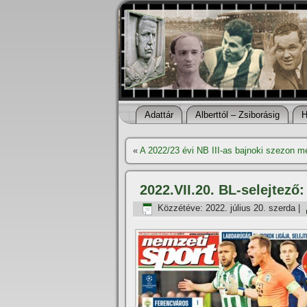
Adattár
Alberttól – Zsiborásig
H
«
A 2022/23 évi NB III-as bajnoki szezon m
2022.VII.20. BL-selejtező
Közzétéve:
2022. július 20. szerda
|