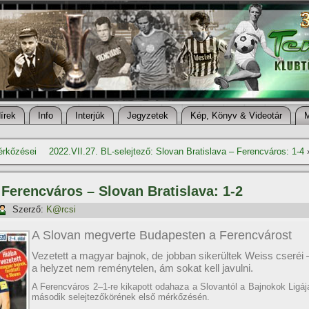
í­rek
Info
Interjúk
Jegyzetek
Kép, Könyv & Videotár
érkőzései
2022.VII.27. BL-selejtező: Slovan Bratislava – Ferencváros: 1-4
: Ferencváros – Slovan Bratislava: 1-2
Szerző:
K@rcsi
A Slovan megverte Budapesten a Ferencvárost
Vezetett a magyar bajnok, de jobban sikerültek Weiss cseréi 
a helyzet nem reménytelen, ám sokat kell javulni.
A Ferencváros 2–1-re kikapott odahaza a Slovantól a Bajnokok Ligáj
második selejtezőkörének első mérkőzésén.