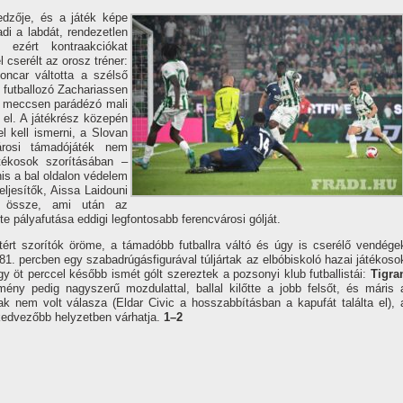
dzője, és a játék képe
adi a labdát, rendezetlen
 ezért kontraakciókat
l cserélt az orosz tréner:
ncar váltotta a szélső
futballozó Zachariassen
ai meccsen parádézó mali
t el. A játékrész közepén
el kell ismerni, a Slovan
árosi támadójáték nem
tékosok szorításában –
nis a bal oldalon védelem
eljesítők, Aissa Laidouni
k össze, ami után az
e pályafutása eddigi legfontosabb ferencvárosi gólját.
ért szorítók öröme, a támadóbb futballra váltó és úgy is cserélő vendége
 81. percben egy szabadrúgásfigurával túljártak az elbóbiskoló hazai játékoso
gy öt perccel később ismét gólt szereztek a pozsonyi klub futballistái:
Tigra
mény pedig nagyszerű mozdulattal, ballal kilőtte a jobb felsőt, és máris 
ak nem volt válasza (Eldar Civic a hosszabbításban a kapufát találta el), 
kedvezőbb helyzetben várhatja.
1–2