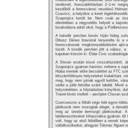
rendezett, hosszabbításban 2–1-re megny
kezdőből a ferencvárosi nevelésű Holman
Csavrics, a helyükre a keret legértékeseb
Szaponjics került be. Nem csak az össze
ellentétben a négyvédős helyett a bajnoks
bizakodásra adott okot, hogy a Podbrezova
A hatodik percben kevés híján hideg zuhan
Dibusz Dénes bravúrral tenyerelte ki a 
ferencvárosiak megkönnyebbülésére ajtó-a
tüzelt. A tizedik percben jött a válasz, 
kapuban kössön ki: Eldar Civic szabadrúgása
A Slovan ezután kissé visszahúzódott, á
Szaponjics gyakran harminc méterre a saját 
Hiába mentek előre becsülettel az FTC szél
létszámfölényes helyzeteket kialakítani, v
meg, hogy nem jutnak egyről kettőre, vára
védte a jobb felsőbe szánt labdát. Mivel a
helyzetekben, a folytatásban könyökös, dul
Traoré-lövés mellett – pechjére Chovan ezútt
Csercseszov a félidő vége felé egyre többs
játékosok nem mozogtak eleget, a támadó
meg az üresbe bemozgó játékosokat. A
labdavesztéseket kihasználva gyakran élt le
volt, hogy az első félidőben a remek kép
vállalkozókedve, ahogyan Tokmac Nguen is 