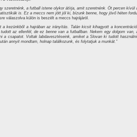
 szeretnénk, a futball istene olykor átírja, amit szeretnénk. Öt percen kívül 
tatisztikák is. Ez a meccs nem jött jól ki, bízunk benne, hogy jövő héten fordu
sre válaszolva külön is beszélt a meccs hajrájáról.
a kezünkből a hajrában az irányítás. Talán kicsit kihagyott a koncentráció
i tudott az ellenfél, de ez benne van a futballban. Nekem egy dolgom van, 
ni a csapatot. Voltak labdavesztéseink, amiket a Slovan ki tudott használni
 után annyit mondtam, holnap találkozunk, és folytatjuk a munkát.”