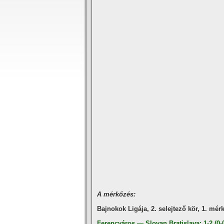
A mérkőzés:
Bajnokok Ligája, 2. selejtező kör, 1. mér
Ferencváros — Slovan Bratislava
: 1-2 (0-