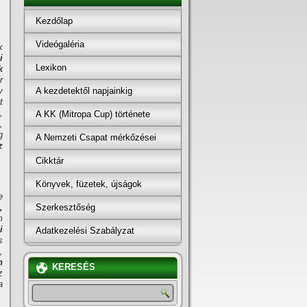
Kezdőlap
Videógaléria
k
i
Lexikon
k
r
A kezdetektől napjainkig
y
t
,
A KK (Mitropa Cup) története
,
g
A Nemzeti Csapat mérkőzései
z
Cikktár
Könyvek, füzetek, újságok
e
Szerkesztőség
,
m
i
Adatkezelési Szabályzat
s
,
n
KERESÉS
z
a