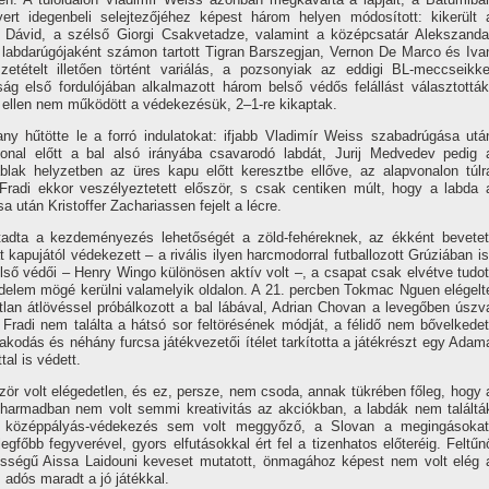
ert idegenbeli selejtezőjéhez képest három helyen módosított: kikerült 
 Dávid, a szélső Giorgi Csakvetadze, valamint a középcsatár Alekszanda
b labdarúgójaként számon tartott Tigran Barszegjan, Vernon De Marco és Iva
tételt illetően történt variálás, a pozsonyiak az eddigi BL-meccseikke
ág első fordulójában alkalmazott három belső védős felállást választották
 ellen nem működött a védekezésük, 2–1-re kikaptak.
y hűtötte le a forró indulatokat: ifjabb Vladimír Weiss szabadrúgása utá
vonal előtt a bal alsó irányába csavarodó labdát, Jurij Medvedev pedig 
blak helyzetben az üres kapu előtt keresztbe ellőve, az alapvonalon túlr
a Fradi ekkor veszélyeztetett először, s csak centiken múlt, hogy a labda 
 után Kristoffer Zachariassen fejelt a lécre.
tadta a kezdeményezés lehetőségét a zöld-fehéreknek, az ékként bevetet
kapujától védekezett – a rivális ilyen harcmodorral futballozott Grúziában is
ső védői – Henry Wingo különösen aktív volt –, a csapat csak elvétve tudot
édelem mögé kerülni valamelyik oldalon. A 21. percben Tokmac Nguen elégelt
tlan átlövéssel próbálkozott a bal lábával, Adrian Chovan a levegőben úszv
 Fradi nem találta a hátsó sor feltörésének módját, a félidő nem bővelkedet
akodás és néhány furcsa játékvezetői ítélet tarkította a játékrészt egy Adam
al is védett.
zör volt elégedetlen, és ez, persze, nem csoda, annak tükrében főleg, hogy 
harmadban nem volt semmi kreativitás az akciókban, a labdák nem találtá
 középpályás-védekezés sem volt meggyőző, a Slovan a megingásokat
gfőbb fegyverével, gyors elfutásokkal ért fel a tizenhatos előteréig. Feltűn
ességű Aissa Laidouni keveset mutatott, önmagához képest nem volt elég 
adós maradt a jó játékkal.