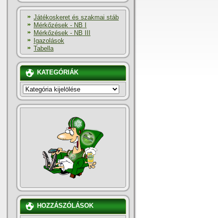
Játékoskeret és szakmai stáb
Mérkőzések - NB I
Mérkőzések - NB III
Igazolások
Tabella
KATEGÓRIÁK
KATEGÓRIÁK
HOZZÁSZÓLÁSOK