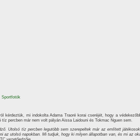
,
Sportfotók
rról kérdeztük, mi indokolta Adama Traoré korai cseréjét, hogy a védekezőb
olsó tíz percben már nem volt pályán Aissa Laidouni és Tokmac Nguen sem.
dző. Utolsó tíz percben legutóbb sem szerepeltek már az említett játékosok
ni az utolsó napokban. Mi tudjuk, hogy ki milyen állapotban van, és mi az ok
TC vezetőedzője.