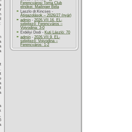
Ferencvárosi Torna Club
a
elnökei: Mailinger Béla
r
Laszlo dr.Kincses
-
n
Átigazolások – 2026/27 (nyár)
l
admin
-
2026.VII.16. EL-
:
selejtező: Ferencváros –
Vojvodina: 3-0
Erdélyi Dodi
-
Kuti László: 70
n
admin
-
2026.VII.9. EL-
selejtező: Vojvodina –
a
Ferencváros: 1-2
a
a
t
.
t
e
a
t
a
a
k
,
ő
a