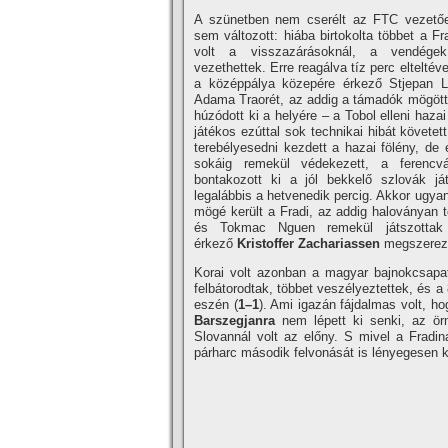
A szünetben nem cserélt az FTC vezetőe
sem változott: hiába birtokolta többet a Fr
volt a visszazárásoknál, a vendégek
vezethettek. Erre reagálva tíz perc elteltéve
a középpálya közepére érkező Stjepan Lo
Adama Traorét, az addig a támadók mögött 
húzódott ki a helyére – a Tobol elleni haz
játékos ezúttal sok technikai hibát követet
terebélyesedni kezdett a hazai fölény, de 
sokáig remekül védekezett, a ferencv
bontakozott ki a jól bekkelő szlovák já
legalábbis a hetvenedik percig. Akkor ugya
mögé került a Fradi, az addig haloványan t
és Tokmac Nguen remekül játszotta
érkező
Kristoffer Zachariassen
megszerezt
Korai volt azonban a magyar bajnokcsapat
felbátorodtak, többet veszélyeztettek, és a
eszén (
1–1
). Ami igazán fájdalmas volt, ho
Barszegjanra
nem lépett ki senki, az ör
Slovannál volt az előny. S mivel a Fradin
párharc második felvonását is lényegesen 