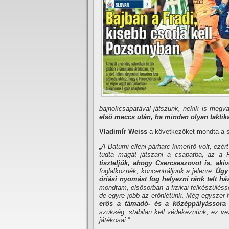
bajnokcsapatával játszunk, nekik is megva
első meccs után, ha minden olyan taktika
Vladimír Weiss
a következőket mondta a sz
„A Batumi elleni párharc kimerítő volt, ezért
tudta magát játszani a csapatba, az a F
tiszteljük, ahogy Csercseszovot is, aki
foglalkoznék, koncentráljunk a jelenre.
Úgy
óriási nyomást fog helyezni ránk telt h
mondtam, elsősorban a fizikai felkészülésse
de egyre jobb az erőnlétünk. Még egyszer
erős a támadó- és a középpályássora 
szükség, stabilan kell védekeznünk, ez ve
játékosai.”