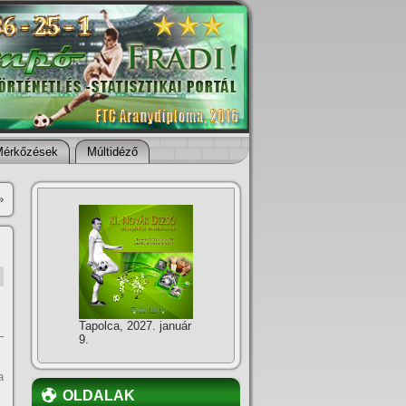
Mérkőzések
Múltidéző
»
Tapolca, 2027. január
–
9.
a
OLDALAK