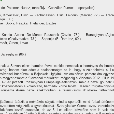
 del Palomar, Nunez; tartalékjv.: González Fuertes – spanyolok)
Kovacevic, Civic — Zachariassen, Esiti, Laidouni (Mercier, 72.) — Traor
zqui, 80.)
ei, Botka, Pászka, Thelander, Lisztes
ashia, Abena, De Marco, Pauschek (Cavric, 73.) — Barseghyan (Agbo
eiss (Chakvetadze, 73.) — Saponjic (E. Ramírez, 69.)
rncár, Green, Lovat
, Barseghyan (86.)
osnak a Slovan ellen: harminc évvel ezelőtt nemcsak a botrányos és brutáli
szág, hanem okot adott a csalódottságra az is, hogy a zöld-fehérek 4–1-r
sítéssel búcsúztak a Bajnokok Ligájától. Az ominózus párharc óta egysze
n magyar csapat a Slovannal mérkőzött, mégpedig a Videoton 2012. július 19
t 1–1-et játszott Pozsonyban Európa-liga-selejtezőn, majd a hazai gól nélkül
ak köszönhetően a következő, harmadik körbe lépett. Hasonló forgatókönyvve
oupama Aréna hazai szektoraiban: a ferencvárosi drukkerek felfokozot
játékosai átérzik a mérkőzés súlyát, mind a sportbéli, mind futballtörténelm
zeszedetten végezték a gyakorlatokat. Sztanyiszlav Csercseszov vezetőedz
érkőzésen kezdő csapatán, de az 5–1-es sikert követően nem is volt ok
en. A túloldalon Vladimír Weiss azonban megkavarta a lapjait, a Batumiba