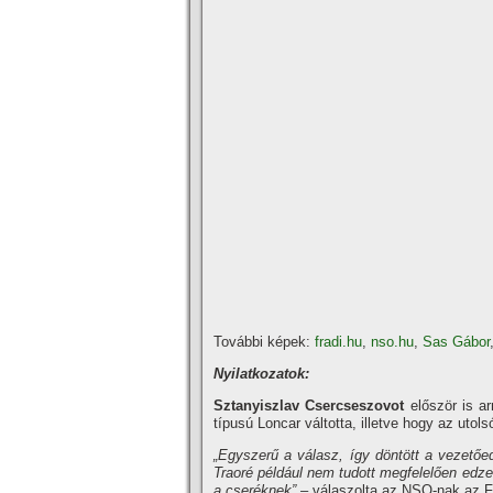
További képek:
fradi.hu
,
nso.hu
,
Sas Gábor
Nyilatkozatok:
Sztanyiszlav Csercseszovot
először is a
típusú Loncar váltotta, illetve hogy az ut
„Egyszerű a válasz, így döntött a vezetőe
Traoré például nem tudott megfelelően edze
a cseréknek” –
válaszolta az NSO-nak az F