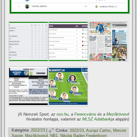
(A Nemzeti Sport, az
nso.hu
, a
Ferencváros
és a
Mezőkövesd
hivatalos honlapja, valamint az
MLSZ Adatbank
ja alapján)
Kategória:
2022/23
|
Címke:
2022/23
,
Auzqui Carlos
,
Mercier
Xavier
,
Mezőkövesd
,
NB1
,
Nikolai Baden Frederiksen