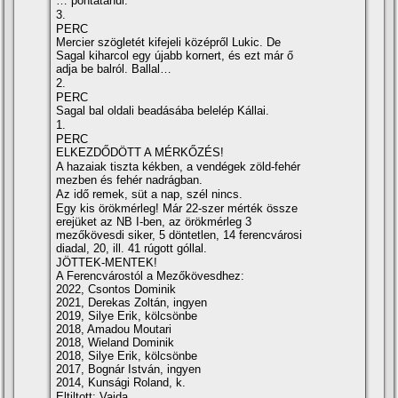
… pontatanul.
3.
PERC
Mercier szögletét kifejeli középről Lukic. De
Sagal kiharcol egy újabb kornert, és ezt már ő
adja be balról. Ballal…
2.
PERC
Sagal bal oldali beadásába belelép Kállai.
1.
PERC
ELKEZDŐDÖTT A MÉRKŐZÉS!
A hazaiak tiszta kékben, a vendégek zöld-fehér
mezben és fehér nadrágban.
Az idő remek, süt a nap, szél nincs.
Egy kis örökmérleg! Már 22-szer mérték össze
erejüket az NB I-ben, az örökmérleg 3
mezőkövesdi siker, 5 döntetlen, 14 ferencvárosi
diadal, 20, ill. 41 rúgott góllal.
JÖTTEK-MENTEK!
A Ferencvárostól a Mezőkövesdhez:
2022, Csontos Dominik
2021, Derekas Zoltán, ingyen
2019, Silye Erik, kölcsönbe
2018, Amadou Moutari
2018, Wieland Dominik
2018, Silye Erik, kölcsönbe
2017, Bognár István, ingyen
2014, Kunsági Roland, k.
Eltiltott: Vajda.