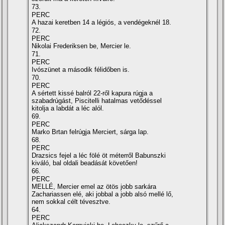
73.
PERC
A hazai keretben 14 a légiós, a vendégeknél 18.
72.
PERC
Nikolai Frederiksen be, Mercier le.
71.
PERC
Ivószünet a második félidőben is.
70.
PERC
A sértett kissé balról 22-ről kapura rúgja a
szabadrúgást, Piscitelli hatalmas vetődéssel
kitolja a labdát a léc alól.
69.
PERC
Marko Brtan felrúgja Merciert, sárga lap.
68.
PERC
Drazsics fejel a léc fölé öt méterről Babunszki
kiváló, bal oldali beadását követően!
66.
PERC
MELLÉ, Mercier emel az ötös jobb sarkára
Zachariassen elé, aki jobbal a jobb alsó mellé lő,
nem sokkal célt tévesztve.
64.
PERC