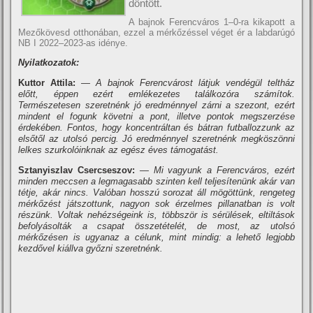
döntött.
A bajnok Ferencváros 1–0-ra kikapott a
Mezőkövesd otthonában, ezzel a mérkőzéssel véget ér a labdarúgó
NB I 2022–2023-as idénye.
Nyilatkozatok:
Kuttor Attila:
— A bajnok Ferencvárost látjuk vendégül teltház
előtt, éppen ezért emlékezetes találkozóra számítok.
Természetesen szeretnénk jó eredménnyel zárni a szezont, ezért
mindent el fogunk követni a pont, illetve pontok megszerzése
érdekében. Fontos, hogy koncentráltan és bátran futballozzunk az
elsőtől az utolsó percig. Jó eredménnyel szeretnénk megköszönni
lelkes szurkolóinknak az egész éves támogatást.
Sztanyiszlav Csercseszov:
— Mi vagyunk a Ferencváros, ezért
minden meccsen a legmagasabb szinten kell teljesítenünk akár van
tétje, akár nincs. Valóban hosszú sorozat áll mögöttünk, rengeteg
mérkőzést játszottunk, nagyon sok érzelmes pillanatban is volt
részünk. Voltak nehézségeink is, többször is sérülések, eltiltások
befolyásolták a csapat összetételét, de most, az utolsó
mérkőzésen is ugyanaz a célunk, mint mindig: a lehető legjobb
kezdővel kiállva győzni szeretnénk.