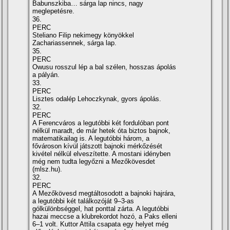
Babunszkiba… sárga lap nincs, nagy
meglepetésre.
36.
PERC
Steliano Filip nekimegy könyökkel
Zachariassennek, sárga lap.
35.
PERC
Owusu rosszul lép a bal szélen, hosszas ápolás
a pályán.
33.
PERC
Lisztes odalép Lehoczkynak, gyors ápolás.
32.
PERC
A Ferencváros a legutóbbi két fordulóban pont
nélkül maradt, de már hetek óta biztos bajnok,
matematikailag is. A legutóbbi három, a
fővároson kívül játszott bajnoki mérkőzését
kivétel nélkül elveszítette. A mostani idényben
még nem tudta legyőzni a Mezőkövesdet
(mlsz.hu).
32.
PERC
A Mezőkövesd megtáltosodott a bajnoki hajrára,
a legutóbbi két találkozóját 9–3-as
gólkülönbséggel, hat ponttal zárta. A legutóbbi
hazai meccse a klubrekordot hozó, a Paks elleni
6–1 volt. Kuttor Attila csapata egy helyet még