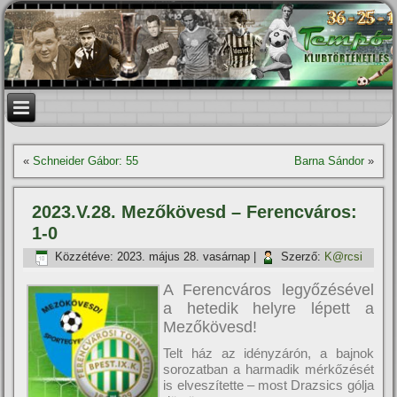
«
Schneider Gábor: 55
Barna Sándor
»
2023.V.28. Mezőkövesd – Ferencváros:
1-0
Közzétéve:
2023. május 28. vasárnap
|
Szerző:
K@rcsi
A Ferencváros legyőzésével
a hetedik helyre lépett a
Mezőkövesd!
Telt ház az idényzárón, a bajnok
sorozatban a harmadik mérkőzését
is elveszítette – most Drazsics gólja