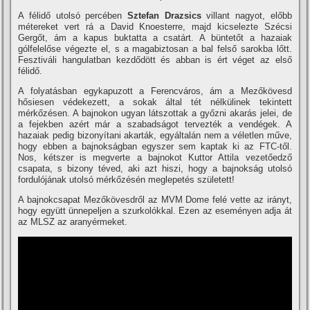
A félidő utolsó percében
Sztefan Drazsics
villant nagyot, előbb
métereket vert rá a David Knoesterre, majd kicselezte Szécsi
Gergőt, ám a kapus buktatta a csatárt. A büntetőt a hazaiak
gólfelelőse végezte el, s a magabiztosan a bal felső sarokba lőtt.
Fesztiváli hangulatban kezdődött és abban is ért véget az első
félidő.
A folyatásban egykapuzott a Ferencváros, ám a Mezőkövesd
hősiesen védekezett, a sokak által tét nélkülinek tekintett
mérkőzésen. A bajnokon ugyan látszottak a győzni akarás jelei, de
a fejekben azért már a szabadságot tervezték a vendégek. A
hazaiak pedig bizonyítani akarták, egyáltalán nem a véletlen műve,
hogy ebben a bajnokságban egyszer sem kaptak ki az FTC-től.
Nos, kétszer is megverte a bajnokot Kuttor Attila vezetőedző
csapata, s bizony téved, aki azt hiszi, hogy a bajnokság utolsó
fordulójának utolsó mérkőzésén meglepetés született!
A bajnokcsapat Mezőkövesdről az MVM Dome felé vette az irányt,
hogy együtt ünnepeljen a szurkolókkal. Ezen az eseményen adja át
az MLSZ az aranyérmeket.