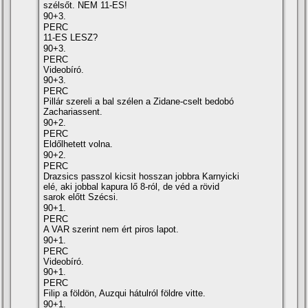
szélsőt. NEM 11-ES!
90+3.
PERC
11-ES LESZ?
90+3.
PERC
Videobíró.
90+3.
PERC
Pillár szereli a bal szélen a Zidane-cselt bedobó
Zachariassent.
90+2.
PERC
Eldőlhetett volna.
90+2.
PERC
Drazsics passzol kicsit hosszan jobbra Karnyicki
elé, aki jobbal kapura lő 8-ról, de véd a rövid
sarok előtt Szécsi.
90+1.
PERC
A VAR szerint nem ért piros lapot.
90+1.
PERC
Videobíró.
90+1.
PERC
Filip a földön, Auzqui hátulról földre vitte.
90+1.