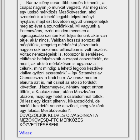
„… Bár az idény során több kérdés felmerült, a
csapat nagyon jó munkát végzett. Vár még ránk
egy utolsó mérkőzés Mezőkövesden, ahol
szeretnénk a lehető legjobb teljesítményt
nyújtani, majd ezt követően együtt ünnepelhetjük
meg az évet a szurkolóinkkal. Mi vagyunk a
Ferencváros, ezért minden meccsen a
legmagasabb szinten kell teljesítenünk akár van
tétje, akár nincs. Valóban hosszú sorozat áll
mögöttünk, rengeteg mérkőzést játszottunk,
nagyon sok érzelmes pillanatban is volt részünk.
Voltak nehézségeink is, többször is sérülések,
eltiltások befolyásolták a csapat összetételét, de
most, az utolsó mérkőzésen is ugyanaz a
célunk, mint mindig: a lehető legjobb kezdővel
kiállva győzni szeretnénk” – így Sztanyiszlav
Csercseszov a fradi.hu-n. Az orosz mester
elárulta azt is, mit csinál az utolsó fordulót
követően. „Hazamegyek, néhány napot otthon
töltök, a Kaukázusban, utána Moszkvába
utazom, majd egy hetet a családommal töltök.
Jó lesz egy kicsit pihenni, kikapcsolódni, de
mielőtt kezdetét venné a szünet, még vár ránk
egy feladat Mezőkövesden”.
ÜDVÖZÖLJÜK KEDVES OLVASÓINKAT A
MEZŐKÖVESD–FTC MÉRKŐZÉS
KÖZVETÍTÉSÉBEN!
Válasz