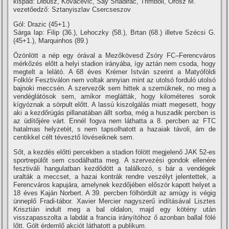
kispad: Dibusz, Kovacevic, Say Shadirac, Trimboli, Orosz M.
vezetőedző: Sztanyiszlav Csercseszov
Gól: Drazic (45+1.)
Sárga lap: Filip (36.), Lehoczky (58.), Brtan (68.) illetve Szécsi G.
(45+1.), Marquinhos (89.)
Özönlött a nép egy órával a Mezőkövesd Zsóry FC–Ferencváros
mérkőzés előtt a helyi stadion irányába, így aztán nem csoda, hogy
megtelt a lelátó. A 68 éves Krémer István szerint a Matyóföldi
Folklór Fesztiválon nem voltak annyian mint az utolsó forduló utolsó
bajnoki meccsén. A szervezők sem hittek a szemüknek, no meg a
vendéglátósok sem, amikor meglátták, hogy kilométeres sorok
kígyóznak a sörpult előtt. A lassú kiszolgálás miatt megesett, hogy
aki a kezdőrúgás pillanatában állt sorba, még a huszadik percben is
az üdítőjére várt. Ennél fogva nem láthatta a 8. percben az FTC
hatalmas helyzetét, s nem tapsolhatott a hazaiak távoli, ám de
centikkel célt tévesztő lövéseiknek sem.
Sőt, a kezdés előtti percekben a stadion fölött megjelenő JAK 52-es
sportrepülőt sem csodálhatta meg. A szervezési gondok ellenére
fesztiváli hangulatban kezdődött a találkozó, s bár a vendégek
uralták a meccset, a hazai kontrák rendre veszélyt jelentettek, a
Ferencváros kapujára, amelynek kezdőjében először kapott helyet a
18 éves Kaján Norbert. A 39. percben fölhördült az amúgy is végig
ünneplő Fradi-tábor. Xavier Mercier nagyszerű indításával Lisztes
Krisztián indult meg a bal oldalon, majd egy kötény után
visszapasszolta a labdát a francia irányítóhoz ő azonban ballal fölé
lőtt. Gólt érdemlő akciót láthatott a publikum.