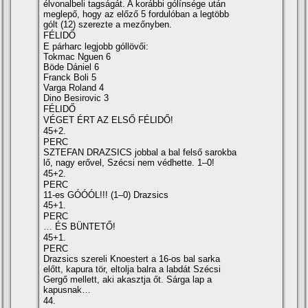
élvonalbeli tagságát. A korábbi gólínsége után
meglepő, hogy az előző 5 fordulóban a legtöbb
gólt (12) szerezte a mezőnyben.
FÉLIDŐ
E párharc legjobb góllövői:
Tokmac Nguen 6
Böde Dániel 6
Franck Boli 5
Varga Roland 4
Dino Besirovic 3
FÉLIDŐ
VÉGET ÉRT AZ ELSŐ FÉLIDŐ!
45+2.
PERC
SZTEFAN DRAZSICS jobbal a bal felső sarokba
lő, nagy erővel, Szécsi nem védhette. 1–0!
45+2.
PERC
11-es GÓÓÓL!!! (1–0) Drazsics
45+1.
PERC
… ÉS BÜNTETŐ!
45+1.
PERC
Drazsics szereli Knoestert a 16-os bal sarka
előtt, kapura tör, eltolja balra a labdát Szécsi
Gergő mellett, aki akasztja őt. Sárga lap a
kapusnak…
44.