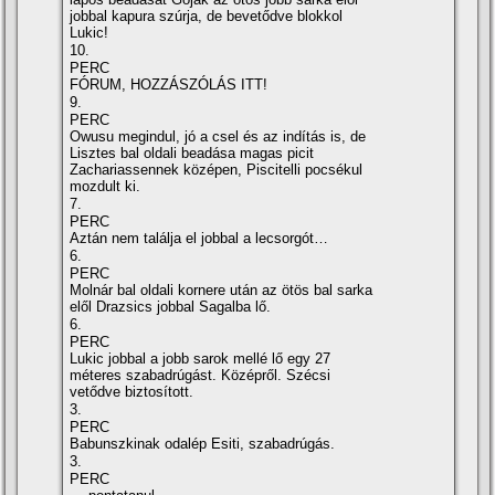
jobbal kapura szúrja, de bevetődve blokkol
Lukic!
10.
PERC
FÓRUM, HOZZÁSZÓLÁS ITT!
9.
PERC
Owusu megindul, jó a csel és az indítás is, de
Lisztes bal oldali beadása magas picit
Zachariassennek középen, Piscitelli pocsékul
mozdult ki.
7.
PERC
Aztán nem találja el jobbal a lecsorgót…
6.
PERC
Molnár bal oldali kornere után az ötös bal sarka
elől Drazsics jobbal Sagalba lő.
6.
PERC
Lukic jobbal a jobb sarok mellé lő egy 27
méteres szabadrúgást. Középről. Szécsi
vetődve biztosított.
3.
PERC
Babunszkinak odalép Esiti, szabadrúgás.
3.
PERC