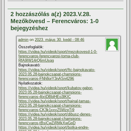
2 hozzászólás a(z) 2023.V.28.
Mezőkövesd – Ferencváros: 1-0
bejegyzéshez
admin
on
2023. május 30. kedd - 08:46
Összefoglalók:
https://videa.hu/videok/sport/mezokovesd-1-0-
ferencvaros-ferencvarosi-torna-club-
RfA9IW14rQ6mUsqg
Bajnokavató:
https://videa.hu/videok/sport/ftc-bajnokavato-
2023.05.28-bajnokcsapat-champions-
ferencvaros-FNh8orY3nASn4296
Nyilatkozatok:
https://videa.hu/videok/sport/kubatov-gabor-
2023.05.28-bajnokcsapat-champions-
ferencvaros-4txtDBblHEo3lKIC
https://videa.hu/videok/sport/hajnal-tamas-
2023.05.28-bajnokcsapat-champions-
ferencvaros-CK3k1xxvZ5WzpTi9
https://videa.hu/videok/sport/dibusz-denes-
2023.05.28-bajnokcsapat-champions-
ferencvaros-tBsiCwZiRMkXwGpD
https://videa.hu/videok/sport/botka-endre-