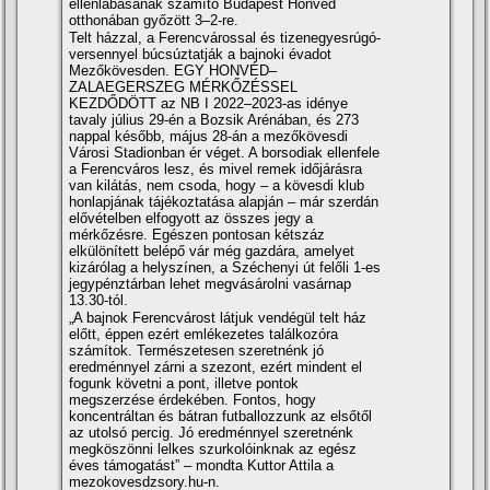
ellenlábasának számító Budapest Honvéd
otthonában győzött 3–2-re.
Telt házzal, a Ferencvárossal és tizenegyesrúgó-
versennyel búcsúztatják a bajnoki évadot
Mezőkövesden. EGY HONVÉD–
ZALAEGERSZEG MÉRKŐZÉSSEL
KEZDŐDÖTT az NB I 2022–2023-as idénye
tavaly július 29-én a Bozsik Arénában, és 273
nappal később, május 28-án a mezőkövesdi
Városi Stadionban ér véget. A borsodiak ellenfele
a Ferencváros lesz, és mivel remek időjárásra
van kilátás, nem csoda, hogy – a kövesdi klub
honlapjának tájékoztatása alapján – már szerdán
elővételben elfogyott az összes jegy a
mérkőzésre. Egészen pontosan kétszáz
elkülönített belépő vár még gazdára, amelyet
kizárólag a helyszínen, a Széchenyi út felőli 1-es
jegypénztárban lehet megvásárolni vasárnap
13.30-tól.
„A bajnok Ferencvárost látjuk vendégül telt ház
előtt, éppen ezért emlékezetes találkozóra
számítok. Természetesen szeretnénk jó
eredménnyel zárni a szezont, ezért mindent el
fogunk követni a pont, illetve pontok
megszerzése érdekében. Fontos, hogy
koncentráltan és bátran futballozzunk az elsőtől
az utolsó percig. Jó eredménnyel szeretnénk
megköszönni lelkes szurkolóinknak az egész
éves támogatást” – mondta Kuttor Attila a
mezokovesdzsory.hu-n.