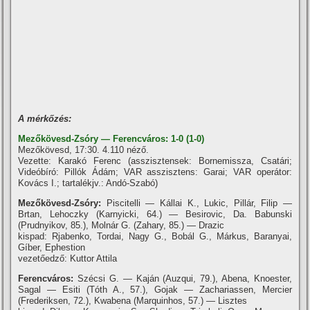
A mérkőzés:
Mezőkövesd-Zsóry — Ferencváros: 1-0 (1-0)
Mezőkövesd, 17:30. 4.110 néző.
Vezette: Karakó Ferenc (asszisztensek: Bornemissza, Csatári;
Videóbíró: Pillók Ádám; VAR asszisztens: Garai; VAR operátor:
Kovács I.; tartalékjv.: Andó-Szabó)
Mezőkövesd-Zsóry:
Piscitelli — Kállai K., Lukic, Pillár, Filip —
Brtan, Lehoczky (Karnyicki, 64.) — Besirovic, Da. Babunski
(Prudnyikov, 85.), Molnár G. (Zahary, 85.) — Drazic
kispad: Rjabenko, Tordai, Nagy G., Bobál G., Márkus, Baranyai,
Gíber, Ephestion
vezetőedző: Kuttor Attila
Ferencváros:
Szécsi G. — Kaján (Auzqui, 79.), Abena, Knoester,
Sagal — Esiti (Tóth A., 57.), Gojak — Zachariassen, Mercier
(Frederiksen, 72.), Kwabena (Marquinhos, 57.) — Lisztes