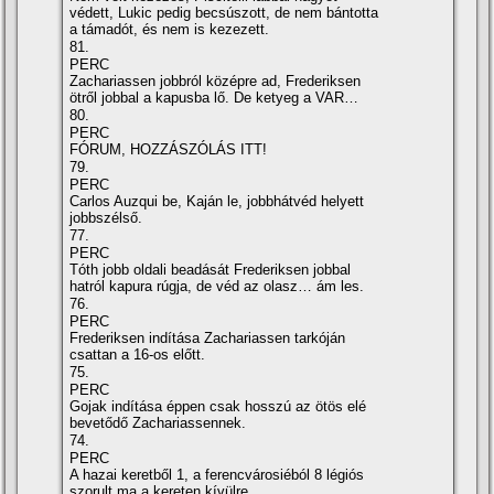
védett, Lukic pedig becsúszott, de nem bántotta
a támadót, és nem is kezezett.
81.
PERC
Zachariassen jobbról középre ad, Frederiksen
ötről jobbal a kapusba lő. De ketyeg a VAR…
80.
PERC
FÓRUM, HOZZÁSZÓLÁS ITT!
79.
PERC
Carlos Auzqui be, Kaján le, jobbhátvéd helyett
jobbszélső.
77.
PERC
Tóth jobb oldali beadását Frederiksen jobbal
hatról kapura rúgja, de véd az olasz… ám les.
76.
PERC
Frederiksen indítása Zachariassen tarkóján
csattan a 16-os előtt.
75.
PERC
Gojak indítása éppen csak hosszú az ötös elé
bevetődő Zachariassennek.
74.
PERC
A hazai keretből 1, a ferencvárosiéból 8 légiós
szorult ma a kereten kívülre.