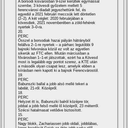
A borsodi kisvárosban 9-szer kerültek egymással
szembe, 3 kövesdi győzelem mellett 5
ferencvárosi diadalt jegyezhettünk fel, és
egyedül a 2021 februári meccsük lett döntetlen
(2–2). A két véglet: 2020 februárjában a
kövesdiek, 2021 novemberében a zöld-fehérek
nyertek 3–0-ra.
20.
PERC
Ősszel a borsodiak hazai pályán hátrányból
felállva 2–1-re nyertek – a párharc legutóbbi 9
bajnoki felvonása közül ez volt az egyetlen
sikerük az FTC ellen. Miután márciusban a
fővárosban 1–1-et játszottak, ezért ha a Kövesd
most is legalább egy pontot szerez, a KTE után
a második olyan csapat lesz, amelyik ebben a
kiírásban nem kapott ki a bajnok Ferencvárostól.
19.
PERC
Babunszki ballal a jobb alsó mellé tekeri a
labdát, 21-ről. Középről.
18.
PERC
Helyzet itt is, Babunszki balról középre tör,
jobbal a jobb felső mellé lő középről, 23 méterről.
Szécsi hatalmasat vetődve biztosított.
15.
PERC
Nagy blokk, Zachariassen jobb oldali, jobblábas,
lapos beadását Gojak az ötös jobb sarka elől