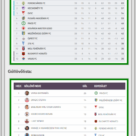
Góllövőlista: