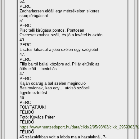
52.
PERC
Zachariassen előáll egy mérsékelten sikeres
skorpiórúgással.
51.
PERC
Piscitelli kirúgása pontos. Pontosan
Csercseszovhoz száll, és jó a levétel is aztán.
49.
PERC
Lisztes kiharcol a jobb szélen egy szögletet.
47.
PERC
Filip balról ballal középre ad, Pillár eltűnik az
ötös előtt… bedobás.
47.
PERC
Kaján odarúg a bal szélen meginduló
Besirovicnak, kap egy… utolsó szóbeli
figyelmeztetést.
46.
PERC
FOLYTATJUK!
FÉLIDŐ
Fotó: Kovács Péter
FÉLIDŐ
https://www.nemzetisport.hu/data/cikk/2/95/93/63/cikk_2959363/ft
FÉLIDŐ
45 százalékban volt a labda ma a hazaiaknál, 7-