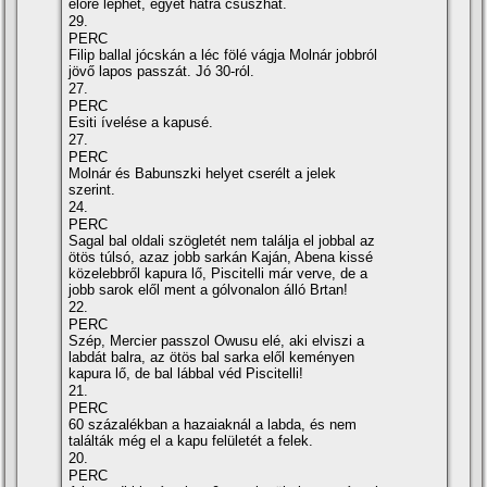
előre léphet, egyet hátra csúszhat.
29.
PERC
Filip ballal jócskán a léc fölé vágja Molnár jobbról
jövő lapos passzát. Jó 30-ról.
27.
PERC
Esiti ívelése a kapusé.
27.
PERC
Molnár és Babunszki helyet cserélt a jelek
szerint.
24.
PERC
Sagal bal oldali szögletét nem találja el jobbal az
ötös túlsó, azaz jobb sarkán Kaján, Abena kissé
közelebbről kapura lő, Piscitelli már verve, de a
jobb sarok elől ment a gólvonalon álló Brtan!
22.
PERC
Szép, Mercier passzol Owusu elé, aki elviszi a
labdát balra, az ötös bal sarka elől keményen
kapura lő, de bal lábbal véd Piscitelli!
21.
PERC
60 százalékban a hazaiaknál a labda, és nem
találták még el a kapu felületét a felek.
20.
PERC