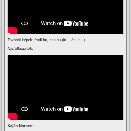
További képek: fradi.hu, nso.hu (
itt…
és
itt…
)
Nyilatkozatok:
Kaján Norbert: