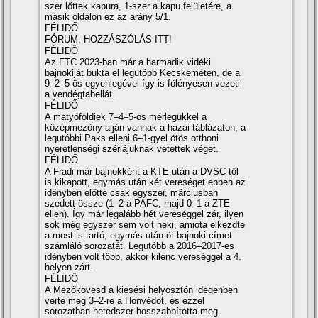
szer lőttek kapura, 1-szer a kapu felületére, a
másik oldalon ez az arány 5/1.
FÉLIDŐ
FÓRUM, HOZZÁSZÓLÁS ITT!
FÉLIDŐ
Az FTC 2023-ban már a harmadik vidéki
bajnokiját bukta el legutóbb Kecskeméten, de a
9–2–5-ös egyenlegével így is fölényesen vezeti
a vendégtabellát.
FÉLIDŐ
A matyóföldiek 7–4–5-ös mérlegükkel a
középmezőny alján vannak a hazai táblázaton, a
legutóbbi Paks elleni 6–1-gyel ötös otthoni
nyeretlenségi szériájuknak vetettek véget.
FÉLIDŐ
A Fradi már bajnokként a KTE után a DVSC-től
is kikapott, egymás után két vereséget ebben az
idényben előtte csak egyszer, márciusban
szedett össze (1–2 a PAFC, majd 0–1 a ZTE
ellen). Így már legalább hét vereséggel zár, ilyen
sok még egyszer sem volt neki, amióta elkezdte
a most is tartó, egymás után öt bajnoki címet
számláló sorozatát. Legutóbb a 2016–2017-es
idényben volt több, akkor kilenc vereséggel a 4.
helyen zárt.
FÉLIDŐ
A Mezőkövesd a kiesési helyosztón idegenben
verte meg 3–2-re a Honvédot, és ezzel
sorozatban hetedszer hosszabbította meg