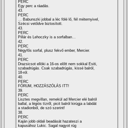
PERC
Egy perc a ráadás.
43.
PERC
… Babunszki jobbal a léc fölé lő, fél méternyivel,
Szécsi vetődve biztosított.
43.
PERC
Pillár és Lehoczky is a sorfalban…
42.
PERC
Négyfős sorfal, plusz fekvő ember, Mercier.
41.
PERC
Drazsicsot ellöki a 16-os előtt nem sokkal Esiti,
szabadrúgás. Csak szabadrúgás, kissé balról,
18-ról.
40.
PERC
FÓRUM, HOZZÁSZÓLÁS ITT!
39.
PERC
Lisztes megvillan, remekül ad Mercier elé balról
ballal, a légiós tízről, picit balról kirúgja a labdát
a stadionból, de szó szerint!
38.
PERC
Kaján jobb oldali beadását hazateszi a
kapusához Lukic. Sagal nagyot rúg