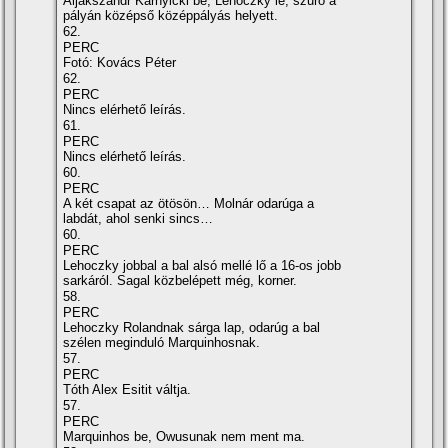
Aljakszandr Karnyicki be, Lehoczky le, szűrő a
pályán középső középpályás helyett.
62.
PERC
Fotó: Kovács Péter
62.
PERC
Nincs elérhető leírás.
61.
PERC
Nincs elérhető leírás.
60.
PERC
A két csapat az ötösön… Molnár odarúga a
labdát, ahol senki sincs…
60.
PERC
Lehoczky jobbal a bal alsó mellé lő a 16-os jobb
sarkáról. Sagal közbelépett még, korner.
58.
PERC
Lehoczky Rolandnak sárga lap, odarúg a bal
szélen meginduló Marquinhosnak.
57.
PERC
Tóth Alex Esitit váltja.
57.
PERC
Marquinhos be, Owusunak nem ment ma.