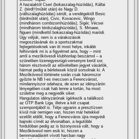
A hazaiaktól Cseri (bokaszalag-húzódás), Kállai
Z. (térdműtét után) és Nagy D.
(vállszalaghúzódás) sérült, a vendégektől Besic
(térdműtét után), Civic, Kovacevic, Wingo
(mindhárom combizomhúzódás), Sigér, Vécsei
(mindhárom térdszalaghúzódás), S. Mmaee,
Nguen (mindkettő bokaszalag-húzódás) maródi.
Úgy véljük, nem is a várakozások
megosztásának és a sportszakmai
fejtegetéseknek van itt most helye, inkább
felhívnánk mi is a figyelmet arra, hogy – mint
arról a mezőkövesdi klubhonlap beszámol – a
szünetben tizenegyesrúgó-versenyre kerül sor,
három résztvevőt az elővételben jegyet vásárlók,
hármat pedig a bérletesek közül sorsolnak ki. A
Mezőkövesd története során csak háromszor
győzte le NB I-es meccsen a Ferencvárost,
mindannyiszor odahaza, de ezen az idényzárón
lényegében csak hab lenne a tortán, ha most
születne meg a negyedik siker.
Hangulatos idényzárónak ígérkezik a találkozó
az OTP Bank Liga, illetve a két csapat
szempontjából is. Tétje ugyanis a presztízsen
kívül már nemigen van, hiszen már hetekkel
ezelőtt eldőlt, hogy a Ferencváros újra megvédi
bajnoki címét az élvonalban, a legutóbbi
fordulóban pedig az is bizonyossá vált, hogy a
Mezőkövesd nem esik ki, hiszen a
bennmaradásért vívott harcban nagy