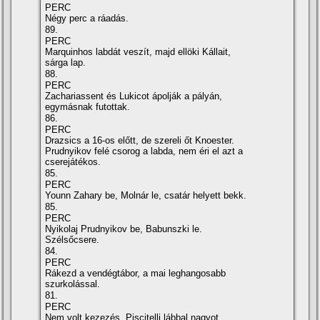
PERC
Négy perc a ráadás.
89.
PERC
Marquinhos labdát veszít, majd ellöki Kállait,
sárga lap.
88.
PERC
Zachariassent és Lukicot ápolják a pályán,
egymásnak futottak.
86.
PERC
Drazsics a 16-os előtt, de szereli őt Knoester.
Prudnyikov felé csorog a labda, nem éri el azt a
cserejátékos.
85.
PERC
Younn Zahary be, Molnár le, csatár helyett bekk.
85.
PERC
Nyikolaj Prudnyikov be, Babunszki le.
Szélsőcsere.
84.
PERC
Rákezd a vendégtábor, a mai leghangosabb
szurkolással.
81.
PERC
Nem volt kezezés, Piscitelli lábbal nagyot