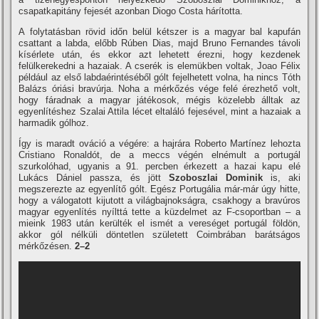
csapatkapitány fejesét azonban Diogo Costa hárította.
A folytatásban rövid időn belül kétszer is a magyar bal kapufán
csattant a labda, előbb Rúben Dias, majd Bruno Fernandes távoli
kísérlete után, és ekkor azt lehetett érezni, hogy kezdenek
felülkerekedni a hazaiak. A cserék is elemükben voltak, Joao Félix
például az első labdaérintéséből gólt fejelhetett volna, ha nincs Tóth
Balázs óriási bravúrja. Noha a mérkőzés vége felé érezhető volt,
hogy fáradnak a magyar játékosok, mégis közelebb álltak az
egyenlítéshez Szalai Attila lécet eltaláló fejesével, mint a hazaiak a
harmadik gólhoz.
Így is maradt ováció a végére: a hajrára Roberto Martínez lehozta
Cristiano Ronaldót, de a meccs végén elnémult a portugál
szurkolóhad, ugyanis a 91. percben érkezett a hazai kapu elé
Lukács Dániel passza, és jött
Szoboszlai Dominik
is, aki
megszerezte az egyenlítő gólt. Egész Portugália már-már úgy hitte,
hogy a válogatott kijutott a világbajnokságra, csakhogy a bravúros
magyar egyenlítés nyílttá tette a küzdelmet az F-csoportban – a
mieink 1983 után kerülték el ismét a vereséget portugál földön,
akkor gól nélküli döntetlen született Coimbrában barátságos
mérkőzésen.
2–2