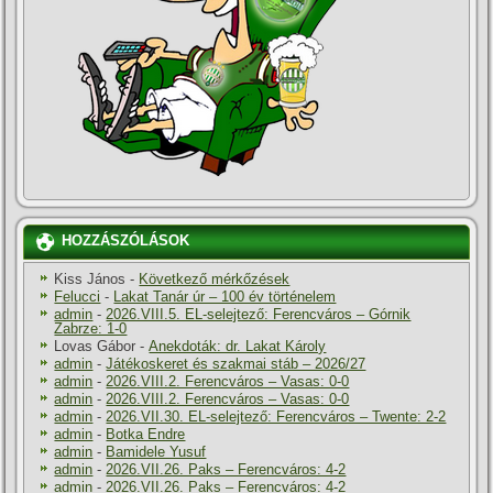
HOZZÁSZÓLÁSOK
Kiss János
-
Következő mérkőzések
Felucci
-
Lakat Tanár úr – 100 év történelem
admin
-
2026.VIII.5. EL-selejtező: Ferencváros – Górnik
Zabrze: 1-0
Lovas Gábor
-
Anekdoták: dr. Lakat Károly
admin
-
Játékoskeret és szakmai stáb – 2026/27
admin
-
2026.VIII.2. Ferencváros – Vasas: 0-0
admin
-
2026.VIII.2. Ferencváros – Vasas: 0-0
admin
-
2026.VII.30. EL-selejtező: Ferencváros – Twente: 2-2
admin
-
Botka Endre
admin
-
Bamidele Yusuf
admin
-
2026.VII.26. Paks – Ferencváros: 4-2
admin
-
2026.VII.26. Paks – Ferencváros: 4-2