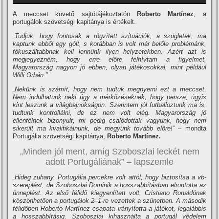
A meccset követő sajtótájékoztatón
Roberto Martínez
, a
portugálok szövetségi kapitánya is értékelt.
„Tudjuk, hogy fontosak a rögzített szituációk, a szögletek, ma
kaptunk ebből egy gólt, s korábban is volt már belőle problémánk,
fókuszáltabbnak kell lennünk ilyen helyzetekben. Azért azt is
megjegyezném, hogy erre előre felhívtam a figyelmet,
Magyarország nagyon jó ebben, olyan játékosokkal, mint például
Willi Orbán.”
„Nekünk is számít, hogy nem tudtuk megnyerni ezt a meccset.
Nem indulhatunk neki úgy a mérkőzéseknek, hogy persze, úgyis
kint leszünk a világbajnokságon. Szerintem jól futballoztunk ma is,
tudtunk kontrollálni, de ez nem volt elég. Magyarország jó
ellenfélnek bizonyult, mi pedig csalódottak vagyunk, hogy nem
sikerült ma kvalifikálnunk, de megyünk tovább előre!”
– mondta
Portugália szövetségi kapitánya,
Roberto Martínez.
„Minden jól ment, amíg Szoboszlai leckét nem
adott Portugáliának” – lapszemle
„Hideg zuhany. Portugália percekre volt attól, hogy biztosítsa a vb-
szereplést, de Szoboszlai Dominik a hosszabbításban elrontotta az
ünneplést. Az első félidő kiegyenlített volt, Cristiano Ronaldónak
köszönhetően a portugálok 2–1-re vezettek a szünetben. A második
félidőben Roberto Martínez csapata irányította a játékot, legalábbis
a hosszabbításig. Szoboszlai kihasználta a portugál védelem