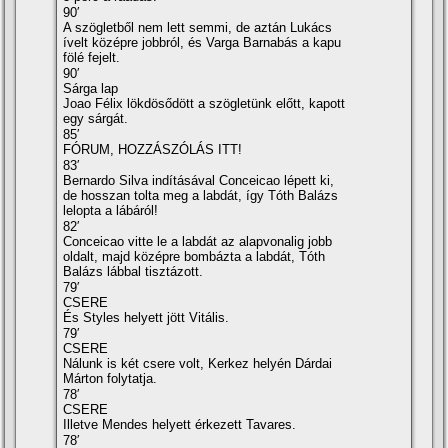
90′
A szögletből nem lett semmi, de aztán Lukács
ívelt középre jobbról, és Varga Barnabás a kapu
fölé fejelt.
90′
Sárga lap
Joao Félix lökdösődött a szögletünk előtt, kapott
egy sárgát.
85′
FÓRUM, HOZZÁSZÓLÁS ITT!
83′
Bernardo Silva indításával Conceicao lépett ki,
de hosszan tolta meg a labdát, így Tóth Balázs
lelopta a lábáról!
82′
Conceicao vitte le a labdát az alapvonalig jobb
oldalt, majd középre bombázta a labdát, Tóth
Balázs lábbal tisztázott.
79′
CSERE
És Styles helyett jött Vitális.
79′
CSERE
Nálunk is két csere volt, Kerkez helyén Dárdai
Márton folytatja.
78′
CSERE
Illetve Mendes helyett érkezett Tavares.
78′