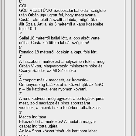
8′
GÓL
GÓL! VEZETÜNK! Szoboszlai bal oldali szöglete
után Orbán úgy ugrott fel, hogy megzavarta
Costát, aki felett átszállt a labda, mögöttük ott
állt Szalai Attila, és 3 méterről a kapu közepébe
fejelt! 0–1
7′
Sallai 18 méterről ballal lőtt, a jobb alsót vette
célba, Costa kiütötte a labdát szögletre!
5′
Ronaldo 18 méterről jócskán a kapu fölé lőtt.
4′
A lisszaboni mérkőzést a helyszínen tekinti meg
Orbán Viktor, Magyarország miniszterelnöke és
Csányi Sándor, az MLSZ elnöke.
3′
A csoport másik meccsét, az Írország–
Örményország találkozót is közvetítjük az NSO-
n – ide kattintva lehet nyomon követni.
2′
A rend kedvéért még egyszer: a portugálok piros
mezt, zöld nadrágot és piros sportszárat
viselnek, a mieink tiszta fehérben futballoznak.
1′
Meccs indítása
Elkezdődött a mérkőzés! A labdát a magyar
csapat indította útjára!
Az M4 Sport közvetítését ide kattintva lehet
nézni.