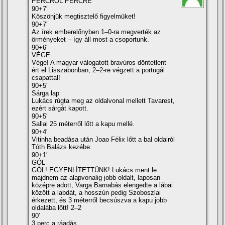
PERCRŐL PERCRE
90+7′
Köszönjük megtisztelő figyelmüket!
90+7′
Az írek emberelőnyben 1–0-ra megverték az
örményeket – így áll most a csoportunk.
90+6′
VÉGE
Vége! A magyar válogatott bravúros döntetlent
ért el Lisszabonban, 2–2-re végzett a portugál
csapattal!
90+5′
Sárga lap
Lukács rúgta meg az oldalvonal mellett Tavarest,
ezért sárgát kapott.
90+5′
Sallai 25 méterről lőtt a kapu mellé.
90+4′
Vitinha beadása után Joao Félix lőtt a bal oldalról
Tóth Balázs kezébe.
90+1′
GÓL
GÓL! EGYENLÍTETTÜNK! Lukács ment le
majdnem az alapvonalig jobb oldalt, laposan
középre adott, Varga Barnabás elengedte a lábai
között a labdát, a hosszún pedig Szoboszlai
érkezett, és 3 méterről becsúszva a kapu jobb
oldalába lőtt! 2–2
90′
3 perc a ráadás.