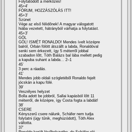
Folytatódott a mérkőzés!
45+4′
FÓRUM, HOZZÁSZÓLÁS ITT!
45+3′
Szünet
Vége az első félidőnek! A magyar válogatott
hiába vezetett, hátrányból várhatja a folytatást.
45+3′
GÓL
GÓL! ISMÉT RONALDO! Mendes ívelt középre
balról, Orbán fölött átszállt a labda, Ronaldóval
senki sem érkezett, így 5 méterről jobbal
szabadon lőtt, Tóth Balázs bal lába mellett pedig
a kapuba suhant a labda… 2–1
45′
3 perc a ráadás.
41′
Mendes jobb oldali szögletéből Ronaldo fejelt
jócskán a kapu fölé.
39′
Veszélyes helyzet
Bolla adott be jobbról, Sallai kapásból lőtt 11
méterről, de középre, így Costa fogta a labdát!
38′
CSERE
Kényszerű csere nálunk, Schäfer nem tudja
folytatni (úgy tűnik, meghúzódott), Tóth Alex
váltotta.
37′
Ronaldo került lövőhelyzetbe, de Schäfer elé