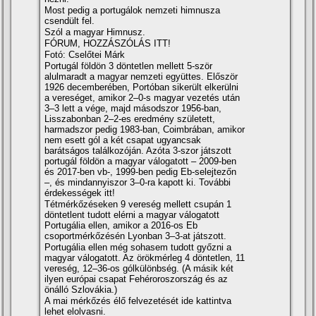
Most pedig a portugálok nemzeti himnusza
csendült fel.
Szól a magyar Himnusz.
FÓRUM, HOZZÁSZÓLÁS ITT!
Fotó: Cselőtei Márk
Portugál földön 3 döntetlen mellett 5-ször
alulmaradt a magyar nemzeti együttes. Először
1926 decemberében, Portóban sikerült elkerülni
a vereséget, amikor 2–0-s magyar vezetés után
3–3 lett a vége, majd másodszor 1956-ban,
Lisszabonban 2–2-es eredmény született,
harmadszor pedig 1983-ban, Coimbrában, amikor
nem esett gól a két csapat ugyancsak
barátságos találkozóján. Azóta 3-szor játszott
portugál földön a magyar válogatott – 2009-ben
és 2017-ben vb-, 1999-ben pedig Eb-selejtezőn
–, és mindannyiszor 3–0-ra kapott ki. További
érdekességek itt!
Tétmérkőzéseken 9 vereség mellett csupán 1
döntetlent tudott elérni a magyar válogatott
Portugália ellen, amikor a 2016-os Eb
csoportmérkőzésén Lyonban 3–3-at játszott.
Portugália ellen még sohasem tudott győzni a
magyar válogatott. Az örökmérleg 4 döntetlen, 11
vereség, 12–36-os gólkülönbség. (A másik két
ilyen európai csapat Fehéroroszország és az
önálló Szlovákia.)
A mai mérkőzés élő felvezetését ide kattintva
lehet elolvasni.