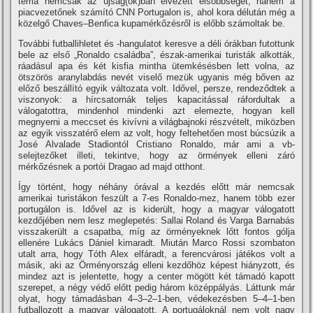
téma nemcsak az újság(ok)ban élvezett elsőbbséget, hanem a
piacvezetőnek számító CNN Portugalon is, ahol kora délután még a
közelgő Chaves–Benfica kupamérkőzésről is előbb számoltak be.
További futballihletet és -hangulatot keresve a déli órákban futottunk
bele az első „Ronaldo családba”, észak-amerikai turisták alkották,
ráadásul apa és két kisfia mintha ütemkésésben lett volna, az
ötszörös aranylabdás nevét viselő mezük ugyanis még bőven az
előző beszállító egyik változata volt. Idővel, persze, rendeződtek a
viszonyok: a hírcsatornák teljes kapacitással ráfordultak a
válogatottra, mindenhol mindenki azt elemezte, hogyan kell
megnyerni a meccset és kivívni a világbajnoki részvételt, miközben
az egyik visszatérő elem az volt, hogy feltehetően most búcsúzik a
José Alvalade Stadiontól Cristiano Ronaldo, már ami a vb-
selejtezőket illeti, tekintve, hogy az örmények elleni záró
mérkőzésnek a portói Dragao ad majd otthont.
Így történt, hogy néhány órával a kezdés előtt már nemcsak
amerikai turistákon feszült a 7-es Ronaldo-mez, hanem több ezer
portugálon is. Idővel az is kiderült, hogy a magyar válogatott
kezdőjében nem lesz meglepetés: Sallai Roland és Varga Barnabás
visszakerült a csapatba, míg az örményeknek lőtt fontos gólja
ellenére Lukács Dániel kimaradt. Miután Marco Rossi szombaton
utalt arra, hogy Tóth Alex elfáradt, a ferencvárosi játékos volt a
másik, aki az Örményország elleni kezdőhöz képest hiányzott, és
mindez azt is jelentette, hogy a center mögött két támadó kapott
szerepet, a négy védő előtt pedig három középpályás. Láttunk már
olyat, hogy támadásban 4–3–2–1-ben, védekezésben 5–4–1-ben
futballozott a magyar válogatott. A portugáloknál nem volt nagy