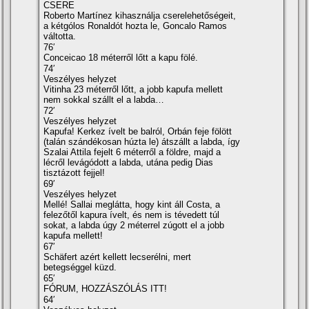
CSERE
Roberto Martínez kihasználja cserelehetőségeit,
a kétgólos Ronaldót hozta le, Goncalo Ramos
váltotta.
76′
Conceicao 18 méterről lőtt a kapu fölé.
74′
Veszélyes helyzet
Vitinha 23 méterről lőtt, a jobb kapufa mellett
nem sokkal szállt el a labda…
72′
Veszélyes helyzet
Kapufa! Kerkez ívelt be balról, Orbán feje fölött
(talán szándékosan húzta le) átszállt a labda, így
Szalai Attila fejelt 6 méterről a földre, majd a
lécről levágódott a labda, utána pedig Dias
tisztázott fejjel!
69′
Veszélyes helyzet
Mellé! Sallai meglátta, hogy kint áll Costa, a
felezőtől kapura ívelt, és nem is tévedett túl
sokat, a labda úgy 2 méterrel zúgott el a jobb
kapufa mellett!
67′
Schäfert azért kellett lecserélni, mert
betegséggel küzd.
65′
FÓRUM, HOZZÁSZÓLÁS ITT!
64′