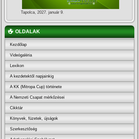
Tapolca, 2027. január 9.
OLDALAK
Kezdőlap
Videógaléria
Lexikon
A kezdetektől napjainkig
A KK (Mitropa Cup) története
A Nemzeti Csapat mérkőzései
Cikktár
Könyvek, füzetek, újságok
Szerkesztőség