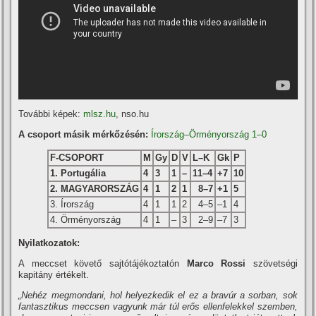
További képek:
mlsz.hu
, nso.hu
A csoport másik mérkőzésén:
Írország–Örményország 1–0
F-CSOPORT
M
Gy
D
V
L–K
Gk
P
1. Portugália
4
3
1
–
11–4
+7
10
2. MAGYARORSZÁG
4
1
2
1
8–7
+1
5
3. Írország
4
1
1
2
4–5
–1
4
4. Örményország
4
1
–
3
2–9
–7
3
Nyilatkozatok:
A meccset követő sajtótájékoztatón
Marco Rossi
szövetségi
kapitány értékelt.
„Nehéz megmondani, hol helyezkedik el ez a bravúr a sorban, sok
fantasztikus meccsen vagyunk már túl erős ellenfelekkel szemben,