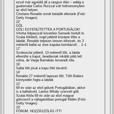
ezzel már egyedül áll a rangsor élén – eddig a
guatemalai Carlos Ruízzal volt holtversenyben
az első helyen.
Cristiano Ronaldo ismét betalált ellenünk (Fotó:
Getty Images)
22′
GÓL
GÓL! EGYENLÍTETTEK A PORTUGÁLOK!
Vitinha felpasszát követően Semedo fordult le
Szalai Attiláról, majd jobbról középre lőtte a
labdát, Ronaldo teljesen üresen érkezett, és 3
méterről ballal az üres kapuba bombázott… 1–1
17′
Szoboszlai jobbról, 13 méterről lőtt, a labda
elkerülte a kaput, beadásnak inkább jobb lett
volna, de Varga Barnabás lemaradt róla.
16′
Sallai lőtt jóval a kapu fölé távolról.
14′
Ronaldo 27 méterről laposan lőtt, Tóth Balázs
könnyedén fogta a labdát.
12′
69 év után az első gólunk Portugáliában, akkor
is a balhátvéd, Lantos Mihály szerzett gólt.
Szalai Attila 69 év után az első magyar
gólszerző a válogatottban portugál földön (Fotó:
Getty Images)
10′
FÓRUM, HOZZÁSZÓLÁS ITT!