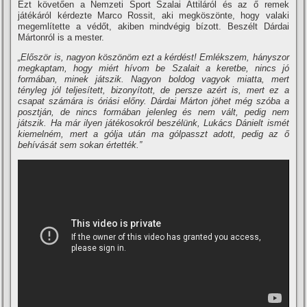
Ezt követően a Nemzeti Sport Szalai Attiláról és az ő remek
játékáról kérdezte Marco Rossit, aki megköszönte, hogy valaki
megemlítette a védőt, akiben mindvégig bízott. Beszélt Dárdai
Mártonról is a mester.
„Először is, nagyon köszönöm ezt a kérdést! Emlékszem, hányszor
megkaptam, hogy miért hívom be Szalait a keretbe, nincs jó
formában, minek játszik. Nagyon boldog vagyok miatta, mert
tényleg jól teljesített, bizonyított, de persze azért is, mert ez a
csapat számára is óriási előny. Dárdai Márton jöhet még szóba a
posztján, de nincs formában jelenleg és nem vált, pedig nem
játszik. Ha már ilyen játékosokról beszélünk, Lukács Dánielt ismét
kiemelném, mert a gólja után ma gólpasszt adott, pedig az ő
behívását sem sokan értették.”