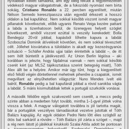
nyíltabban kellett támadnia, ami egy ideig feküdt a fegyelmezetten
védekező magyar válogatottnak, de a fokozódó nyomást nem bírta
sokáig,
Cristiano Ronaldo
a 22. percben egyenlített, miután
Nélson Semedo keresztpassza után egyedül érkezett a hosszú
oldalon a bal kapufához. Nem sokkal később viszont ismét magyar
pillanatok következtek, előbb ugyanis Renato Veiga kezére pattant
a labda a tizenhatoson belül, de tizenegyes helyett szöglet
következett, amiből viszont ezúttal is veszély kerekedett: Bolla
Bendegúz 20-ról jobbal, kapásból lőhette kapura a labdát
Szoboszlai Dominik átívelését követően, és nem sokkal tévesztett
célt. Jóllehet kisvártatva a túloldalon is akadt egy kezezésgyanús
szituáció – Schäfer András ujjai talán érintették a labdát –, de itt
sem ítélt büntetőt a játékvezető. Az Union Berlin légiósa – aki
korábban is jelezte, hogy fájdalmai vannak – nem sokkal később
cserét kért (az MLSZ tájékoztatása szerint betegség miatt), Tóth
Alex állt be a helyére. Amikor már úgy tűnt, hogy a kiegyenlített
első félidő végén döntetlennel mehetnek pihenőre a csapatok, ismét
megvillant az elnyűhetetlen világsztár: Nuno Mendes ívelt elé
balról,
Ronaldo
pedig a bal kapufánál jobbal a rövid sarokba vágta
a labdát. S máris kisimultabbak lettek a portugál szurkolók vonásai.
A második félidőre egyik szakvezető sem cserélt, a meccs pedig
szinte abban a mederben folyt tovább, mintha 1–1-gyel jöttek volna
vissza a felek. A magyar válogatott továbbra is jól tartotta magát,
bár a portugálok veszélyes támadásokat vezetve jutottak el Tóth
Balázs kapujáig. Az egyik oldalon Pedro Neto lőtt éles szögből az
ötös bal sarkáról a rövidre – Tóth Balázs jól zárta a szöget –, majd
a rég nem látott jó játékkal kirukkoló Szalai Attila adott be pontosan
a tizenegyesponton helyezkedő Szoboszlai Dominikhoz, a