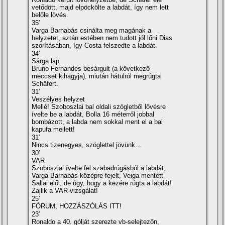
vetődött, majd elpöckölte a labdát, így nem lett
belőle lövés.
35′
Varga Barnabás csinálta meg magának a
helyzetet, aztán estében nem tudott jól lőni Dias
szorításában, így Costa felszedte a labdát.
34′
Sárga lap
Bruno Fernandes besárgult (a következő
meccset kihagyja), miután hátulról megrúgta
Schäfert.
31′
Veszélyes helyzet
Mellé! Szoboszlai bal oldali szögletből lövésre
ívelte be a labdát, Bolla 16 méterről jobbal
bombázott, a labda nem sokkal ment el a bal
kapufa mellett!
31′
Nincs tizenegyes, szöglettel jövünk…
30′
VAR
Szoboszlai ívelte fel szabadrúgásból a labdát,
Varga Barnabás középre fejelt, Veiga mentett
Sallai elől, de úgy, hogy a kezére rúgta a labdát!
Zajlik a VAR-vizsgálat!
25′
FÓRUM, HOZZÁSZÓLÁS ITT!
23′
Ronaldo a 40. gólját szerezte vb-selejtezőn,