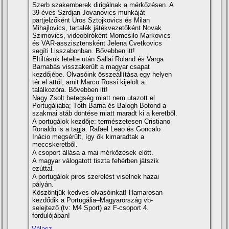
Szerb szakemberek dirigálnak a mérkőzésen. A
39 éves Szrdjan Jovanovics munkáját
partjelzőként Uros Sztojkovics és Milan
Mihajlovics, tartalék játékvezetőként Novak
Szimovics, videobíróként Momcsilo Markovics
és VAR-asszisztensként Jelena Cvetkovics
segíti Lisszabonban. Bővebben itt!
Eltiltásuk letelte után Sallai Roland és Varga
Barnabás visszakerült a magyar csapat
kezdőjébe. Olvasóink összeállítása egy helyen
tér el attól, amit Marco Rossi kijelölt a
találkozóra. Bővebben itt!
Nagy Zsolt betegség miatt nem utazott el
Portugáliába; Tóth Barna és Balogh Botond a
szakmai stáb döntése miatt maradt ki a keretből.
A portugálok kezdője: természetesen Cristiano
Ronaldo is a tagja. Rafael Leao és Goncalo
Inácio megsérült, így ők kimaradtak a
meccskeretből.
A csoport állása a mai mérkőzések előtt.
A magyar válogatott tiszta fehérben játszik
ezúttal.
A portugálok piros szerelést viselnek hazai
pályán.
Köszöntjük kedves olvasóinkat! Hamarosan
kezdődik a Portugália–Magyarország vb-
selejtező (tv: M4 Sport) az F-csoport 4.
fordulójában!
Válasz