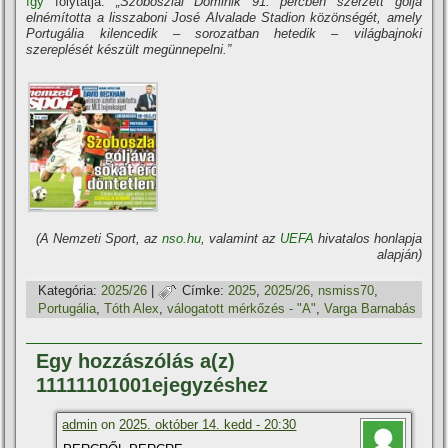
így
folytatja:
„Szoboszlai Dominik 91. percben szerzett gólja
elnémította a lisszaboni José Alvalade Stadion közönségét, amely
Portugália kilencedik – sorozatban hetedik – világbajnoki
szereplését készült megünnepelni.”
(A Nemzeti Sport, az
nso.hu
, valamint az
UEFA
hivatalos honlapja
alapján)
Kategória:
2025/26
|
Címke:
2025
,
2025/26
,
nsmiss70
,
Portugália
,
Tóth Alex
,
válogatott mérkőzés - "A"
,
Varga Barnabás
Egy hozzászólás a(z)
11111101001ejegyzéshez
admin
on
2025. október 14. kedd - 20:30