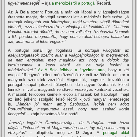
figyelmetlenségét
” – írja
a mérkőzésről a portugál
Record.
Az
A Bola
szerint Portugália már két lábbal a világbajnokságon
érezhette magát, de végül szomorú lett a mérkőzés befejezése. „
A
portugál válogatott volt hátrányban, majd vezetett, végül döntetlent
játszott, ezzel elhalasztotta a világbajnoki kvalifikációt. Cristiano
Ronaldo rekordot döntött, de ez nem volt elég. Szoboszlai Dominik
a 91. percben megmutatta, hogy nem szabad holnapra halasztani
azt, amit ma is el lehet végezni.”
A portugál portál így fogalmaz:
„a portugál válogatott az
esélylatolgatások szerint akár a világbajnokságot is megnyerheti,
de nem engedheti meg magának azt, hogy a dolgok úgy
kicsússzanak a kezei közül, és ne tudja lezárni a
mérkőzéseket.”
Az A Bola felhívja a figyelmet arra
, hogy a két
csapat 16 egymás elleni mérkőzéséből ez volt az ötödik, amikor a
magyarok szereztek vezetést. Megemlítik, hogy ezt követően a
portugál csapat játszott fölényben, de nagyon óvatosnak kellett
lenniük, mivel a magyarok rendkívül veszélyes kontrákat vezettek.
A második félidőben kiemelik előbb a hazaiak két kapufáját, majd
az intő jelként szolgáló felső lécről kijövő magyar lehetőséget
is.
„Minden jól ment, amíg Szoboszlai leckét nem adott
Portugáliának, megmutatva ezzel, hogy nem szabad korán
ünnepelni
” – zárja beszámolóját a portál.
„Írország legyőzte Örményországot, de Portugália csak hazai
pályás döntetlent ért el Magyarország ellen, így még nincs meg a
vb-kijutás”
– állapította meg az
O Jogo
. A
portugál oldal