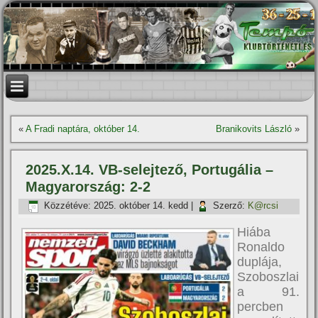
«
A Fradi naptára, október 14.
Branikovits László
»
2025.X.14. VB-selejtező, Portugália –
Magyarország: 2-2
Közzétéve:
2025. október 14. kedd
|
Szerző:
K@rcsi
Hiába
Ronaldo
duplája,
Szoboszlai
a 91.
percben