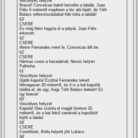
Veszélyes helyzet
Bravúr! Conceicao balról beívelte a labdát, Joao
Félix 6 méterről majdnem a léc alá fejelt, de Tóth
Balázs reflexmozdulattal fölé tolta a labdát!
63′
CSERE
És még Neto hagyta el a pályát, Joao Félix
érkezett.
62′
CSERE
Illetve Fernandes ment le, Conceicao állt be.
62′
CSERE
Hármas csere a hazaiaknál, Neves helyén
Palhinha.
61′
Veszélyes helyzet
Újabb kapufa! Ezúttal Fernandes tekert
félmagasan 20 méterről, és ő is a bal kapufát
találta el, de úgy, hogy Tóth Balázs beleért! Ez
így bravúr!
60′
Veszélyes helyzet
Kapufa! Dias szánta el magát lövésre 25
méterről, és a bal felső saroknál a kapufáról
kijött a labda!
58′
CSERE
Cseréltünk, Bolla helyett jött Lukács.
58′