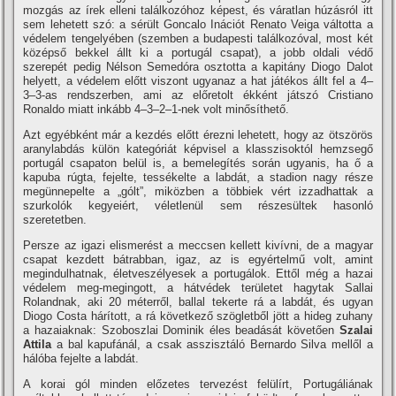
mozgás az írek elleni találkozóhoz képest, és váratlan húzásról itt
sem lehetett szó: a sérült Goncalo Inációt Renato Veiga váltotta a
védelem tengelyében (szemben a budapesti találkozóval, most két
középső bekkel állt ki a portugál csapat), a jobb oldali védő
szerepét pedig Nélson Semedóra osztotta a kapitány Diogo Dalot
helyett, a védelem előtt viszont ugyanaz a hat játékos állt fel a 4–
3–3-as rendszerben, ami az előretolt ékként játszó Cristiano
Ronaldo miatt inkább 4–3–2–1-nek volt minősíthető.
Azt egyébként már a kezdés előtt érezni lehetett, hogy az ötszörös
aranylabdás külön kategóriát képvisel a klasszisoktól hemzsegő
portugál csapaton belül is, a bemelegítés során ugyanis, ha ő a
kapuba rúgta, fejelte, tessékelte a labdát, a stadion nagy része
megünnepelte a „gólt”, miközben a többiek vért izzadhattak a
szurkolók kegyeiért, véletlenül sem részesültek hasonló
szeretetben.
Persze az igazi elismerést a meccsen kellett kivívni, de a magyar
csapat kezdett bátrabban, igaz, az is egyértelmű volt, amint
megindulhatnak, életveszélyesek a portugálok. Ettől még a hazai
védelem meg-megingott, a hátvédek területet hagytak Sallai
Rolandnak, aki 20 méterről, ballal tekerte rá a labdát, és ugyan
Diogo Costa hárított, a rá következő szögletből jött a hideg zuhany
a hazaiaknak: Szoboszlai Dominik éles beadását követően
Szalai
Attila
a bal kapufánál, a csak asszisztáló Bernardo Silva mellől a
hálóba fejelte a labdát.
A korai gól minden előzetes tervezést felülírt, Portugáliának