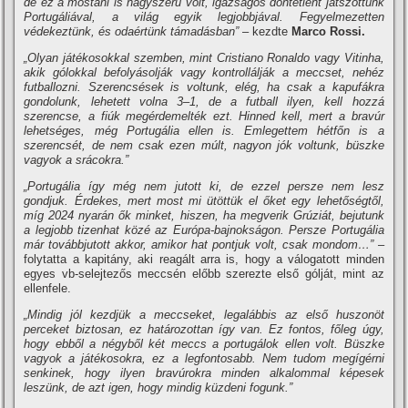
de ez a mostani is nagyszerű volt, igazságos döntetlent játszottunk
Portugáliával, a világ egyik legjobbjával. Fegyelmezetten
védekeztünk, és odaértünk támadásban”
– kezdte
Marco Rossi.
„Olyan játékosokkal szemben, mint Cristiano Ronaldo vagy Vitinha,
akik gólokkal befolyásolják vagy kontrollálják a meccset, nehéz
futballozni. Szerencsések is voltunk, elég, ha csak a kapufákra
gondolunk, lehetett volna 3–1, de a futball ilyen, kell hozzá
szerencse, a fiúk megérdemelték ezt. Hinned kell, mert a bravúr
lehetséges, még Portugália ellen is. Emlegettem hétfőn is a
szerencsét, de nem csak ezen múlt, nagyon jók voltunk, büszke
vagyok a srácokra.”
„Portugália így még nem jutott ki, de ezzel persze nem lesz
gondjuk. Érdekes, mert most mi ütöttük el őket egy lehetőségtől,
míg 2024 nyarán ők minket, hiszen, ha megverik Grúziát, bejutunk
a legjobb tizenhat közé az Európa-bajnokságon. Persze Portugália
már továbbjutott akkor, amikor hat pontjuk volt, csak mondom…”
–
folytatta a kapitány, aki reagált arra is, hogy a válogatott minden
egyes vb-selejtezős meccsén előbb szerezte első gólját, mint az
ellenfele.
„Mindig jól kezdjük a meccseket, legalábbis az első huszonöt
perceket biztosan, ez határozottan így van. Ez fontos, főleg úgy,
hogy ebből a négyből két meccs a portugálok ellen volt. Büszke
vagyok a játékosokra, ez a legfontosabb. Nem tudom megígérni
senkinek, hogy ilyen bravúrokra minden alkalommal képesek
leszünk, de azt igen, hogy mindig küzdeni fogunk.”