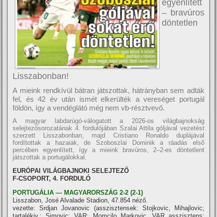
egyenlített
– bravúros
döntetlen
Lisszabonban!
A mieink rendkívül bátran játszottak, hátrányban sem adták
fel, és 42 év után ismét elkerülték a vereséget portugál
földön, így a vendéglátó még nem vb-résztvevő.
A magyar labdarúgó-válogatott a 2026-os világbajnokság
selejtezősorozatának 4. fordulójában Szalai Attila góljával vezetést
szerzett Lisszabonban, majd Cristiano Ronaldo duplájával
fordítottak a hazaiak, de Szoboszlai Dominik a ráadás első
percében egyenlített, így a mieink bravúros, 2–2-es döntetlent
játszottak a portugálokkal.
EURÓPAI VILÁGBAJNOKI SELEJTEZŐ
F-CSOPORT, 4. FORDULÓ
PORTUGÁLIA — MAGYARORSZÁG 2-2 (2-1)
Lisszabon, José Alvalade Stadion, 47.854 néző.
vezette: Srdjan Jovanovic (asszisztensek: Stojkovic, Mihajlovic;
tartalékjv.: Simovic; VAR: Momcilo Markovic, VAR asszisztens: