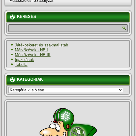
Adatkezelési Szabályzat
KERESÉS
Játékoskeret és szakmai stáb
Mérkőzések - NB I
Mérkőzések - NB III
Igazolások
Tabella
KATEGÓRIÁK
KATEGÓRIÁK