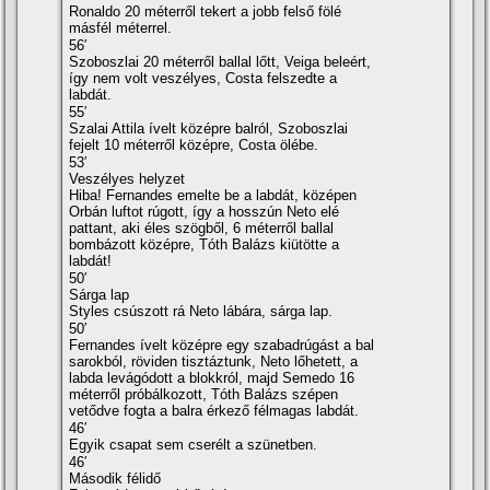
Ronaldo 20 méterről tekert a jobb felső fölé
másfél méterrel.
56′
Szoboszlai 20 méterről ballal lőtt, Veiga beleért,
így nem volt veszélyes, Costa felszedte a
labdát.
55′
Szalai Attila ívelt középre balról, Szoboszlai
fejelt 10 méterről középre, Costa ölébe.
53′
Veszélyes helyzet
Hiba! Fernandes emelte be a labdát, középen
Orbán luftot rúgott, így a hosszún Neto elé
pattant, aki éles szögből, 6 méterről ballal
bombázott középre, Tóth Balázs kiütötte a
labdát!
50′
Sárga lap
Styles csúszott rá Neto lábára, sárga lap.
50′
Fernandes ívelt középre egy szabadrúgást a bal
sarokból, röviden tisztáztunk, Neto lőhetett, a
labda levágódott a blokkról, majd Semedo 16
méterről próbálkozott, Tóth Balázs szépen
vetődve fogta a balra érkező félmagas labdát.
46′
Egyik csapat sem cserélt a szünetben.
46′
Második félidő