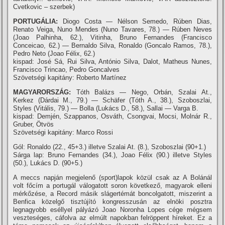
Cvetkovic – szerbek)
PORTUGÁLIA:
Diogo Costa — Nélson Semedo, Rúben Dias,
Renato Veiga, Nuno Mendes (Nuno Tavares, 78.) — Rúben Neves
(Joao Palhinha, 62.), Vitinha, Bruno Fernandes (Francisco
Conceicao, 62.) — Bernaldo Silva, Ronaldo (Goncalo Ramos, 78.),
Pedro Neto (Joao Félix, 62.)
kispad: José Sá, Rui Silva, António Silva, Dalot, Matheus Nunes,
Francisco Trincao, Pedro Goncalves
Szövetségi kapitány: Roberto Martínez
MAGYARORSZÁG:
Tóth Balázs — Nego, Orbán, Szalai At.,
Kerkez (Dárdai M., 79.) — Schäfer (Tóth A., 38.), Szoboszlai,
Styles (Vitális, 79.) — Bolla (Lukács D., 58.), Sallai — Varga B.
kispad: Demjén, Szappanos, Osváth, Csongvai, Mocsi, Molnár R.,
Gruber, Ötvös
Szövetségi kapitány: Marco Rossi
Gól: Ronaldo (22., 45+3.) illetve Szalai At. (8.), Szoboszlai (90+1.)
Sárga lap: Bruno Fernandes (34.), Joao Félix (90.) illetve Styles
(50.), Lukács D. (90+5.)
A meccs napján megjelenő (sport)lapok közül csak az A Bolánál
volt főcím a portugál válogatott soron következő, magyarok elleni
mérkőzése, a Record másik slágertémát boncolgatott, miszerint a
Benfica közelgő tisztújító kongresszusán az elnöki posztra
legnagyobb eséllyel pályázó Joao Noronha Lopes cége mégsem
veszteséges, cáfolva az elmúlt napokban felröppent híreket. Ez a