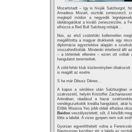
Mozartstadt – így is hívják Salzburgot, his
Amadeus Mozart, osztrák zeneszerző, zo
meglepő módon a negyedik legnépesebb 
idelátogatókat a kiváló zeneszerzőre, a F
elhúzza a Red Bull Salzburg nótáját…
Nos, az első csütörtöki kellemetlen megl
megállította a magyar drukkerek egy részé
diplomácia egyeztetése alapján a szurkoló
visszafordították. Mindenki értetlenül állt
– a történtek ellenére – ezren ott voltak
hangulatot teremtettek.
A zöld-fehér klub közleményben tiltakozot
is reagált az esetre.
S ha már Dibusz Dénes…
A kapus a sérülése után Salzburgban vi
szakvezető, helyén Kristoffer Zachariassen
Arénában, ráadásul a hazai szektorokb
vendégszurkolók kreálta hangulatot, akár 
Előbb Moussa Yeo jobb oldali elfutása oko
Baidoo
veszélyeztetett, sőt, ő később meg
lőtte a labdát. A vizes gyepen nem sok esél
Gyorsan egyenlíthetett volna a Ferencvá
Rasmussen kezéhez ért a labda az osztrák t