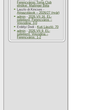
Ferencvárosi Torna Club
elnökei: Mailinger Béla
Laszlo dr.Kincses
-
Átigazolások – 2026/27 (nyár)
admin
-
2026.VII.16. EL-
selejtező: Ferencváros –
Vojvodina: 3-0
Erdélyi Dodi
-
Kuti László: 70
admin
-
2026.VII.9. EL-
selejtező: Vojvodina –
Ferencváros: 1-2