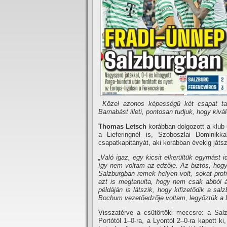
Közel azonos képességű két csapat tal
Barnabást illeti, pontosan tudjuk, hogy kiv
Thomas Letsch
korábban dolgozott a klub 
a Lieferingnél is, Szoboszlai Dominikk
csapatkapitányát, aki korábban évekig játs
„Való igaz, egy kicsit elkerültük egymást i
így nem voltam az edzője. Az biztos, hogy 
Salzburgban remek helyen volt, sokat profit
azt is megtanulta, hogy nem csak abból áll
példáján is látszik, hogy kifizetődik a sal
Bochum vezetőedzője voltam, legyőztük a Do
Visszatérve a csütörtöki meccsre: a Sal
Portótól 1–0-ra, a Lyontól 2–0-ra kapott 