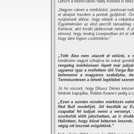
Letsch a ferencvárosi Naby Keitáról is beszé
„Nagyon várom a mérkőzést, pontosan tudo
el akarjuk kezdeni a pontok gyűjtését. Örü
nyújtanunk ahhoz, hogy elérjük a céljainka
Egyértelműen az első perctől támadólag 
Keitával, akit kiváló játékosnak tartok. A
elmond, hogy évekig Liverpoolban ért el s
hogy látni fogom csütörtökön.”
„Tóth Alex nem utazott el velünk, s
kérdésére nagyot sóhajtva és sokat gondo
rengeteg mérkőzésen lépett már pályá
ugyanez igaz a mellettem ülő Varga Bar
belemenni a magyaros szabályba, de…
Természetesen a lehető legtöbbet szeretn
Jó hír viszont, hogy Dibusz Dénes készen á
fehérek kapujába, Robbie Keane-t pedig a cs
„Ezen a szinten minden mérkőzés nehéz,
Red Bull modelljét. Jól kezdtük az Eur
csapattal fel tudjuk venni a versenyt
szurkolók előtt játszhattam, az ír dru
Hallottam, hogy közel kétezren lesznek
végig ott lesznek mögöttünk.”