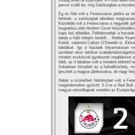
mindig lehet rá számítani. A Plzen elleni e
percre szállt be, míg Salzburgban a kezdéstő
Ég és föld volt a Ferencváros játéka az el
fehérek, a salzburgiak ellenben megzavaro
Közelebb volt a Ferencváros a negyedik gól
kiugratása után Ibrahim Cissé helyezkedési
kapu bal oldalába. Felbátorodtak a hazaiak
labda a háló tetején landolt… Robbie Keane 
Keitát, valamint Callum O’Dowdát is. Ekko
labdákat, így a hazaiak folyamatosan v
azonban okos taktikai szabálytalanságokkal
minden eszközzel igyekezett megfékezni az 
több, az ő lábában volt a mindent eldöntő 
Sokakban felsejlett az a futballközhely, 
ijesztett a magyar játékosokra, de nagy hely
Habár a szünetben hátrányban volt a Feren
megérdemelten győzött 3–2-re a Red Bull
magyar rekordbajnok veretlen az Európa-lig