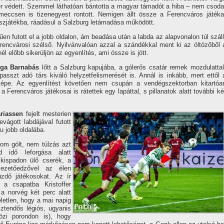
r védett. Szemmel láthatóan bántotta a magyar támadót a hiba – nem csoda
meccsen is tizenegyest rontott. Nemigen állt össze a Ferencváros játéka
sszjátékba, ráadásul a Salzburg letámadása működött.
en futott el a jobb oldalon, ám beadása után a labda az alapvonalon túl száll
 ferencvárosi szélső. Nyilvánvalóan azzal a szándékkal ment ki az öltözőből 
él előbb sikerüljön az egyenlítés, ami össze is jött.
rga Barnabás
lőtt a Salzburg kapujába, a gólerős csatár remek mozdulattal
lpasszt adó társ kiváló helyzetfelismerését is. Annál is inkább, mert ettől 
 képe. Az egyenlítést követően nem csupán a vendégszektorban kitartóa
Ferencváros játékosai is rátettek egy lapáttal, s pillanatok alatt további ké
ariassen
fejelt mesterien
vágott labdájával futott
pu jobb oldalába.
rom gólt, nem túlzás azt
d idő leforgása alatt
kispadon ülő cserék, a
ezetőedzővel az élen
üzdő játékosokat. Az ír
 a csapatba Kristoffer
 a norvég két perc alatt
életlen, hogy a mai napig
ztendős légiós, ugyanis
özi porondon is), hogy