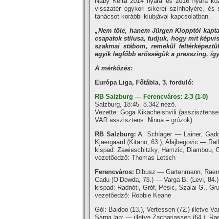
Naby Keita 2014 nyara és 2016 nyara közö
visszatér egykori sikerei színhelyére, és 
tanácsot korábbi klubjával kapcsolatban.
„Nem tőle, hanem Jürgen Klopptól kaptam
csapatok stílusa, tudjuk, hogy mit képvise
szakmai stábom, remekül feltérképeztü
egyik legfőbb erősségük a presszing, így
A mérkőzés:
Európa Liga, Főtábla, 3. forduló:
RB Salzburg — Ferencváros: 2-3 (1-0)
Salzburg, 18:45. 8.342 néző.
Vezette: Goga Kikacheishvili (asszisztensek
VAR asszisztens: Ninua – grúzok)
RB Salzburg:
A. Schlager — Lainer, Gado
Kjaergaard (Kitano, 63.), Alajbegovic — Rat
kispad: Zawieschitzky, Hamzic, Diambou, G
vezetőedző: Thomas Letsch
Ferencváros:
Dibusz — Gartenmann, Raemae
Cadu (O’Dowda, 78.) — Varga B. (Levi, 84.)
kispad: Radnóti, Gróf, Pesic, Szalai G., G
vezetőedző: Robbie Keane
Gól: Baidoo (13.), Vertessen (72.) illetve Va
Sárga lap: — illetve Zachariassen (64.), R