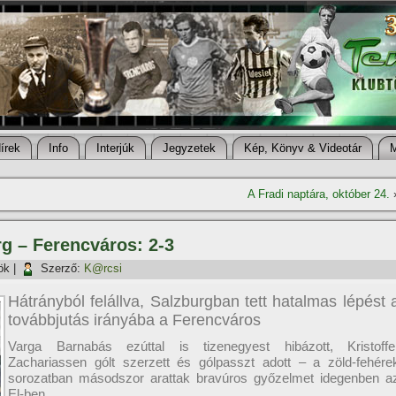
í­rek
Info
Interjúk
Jegyzetek
Kép, Könyv & Videotár
A Fradi naptára, október 24.
rg – Ferencváros: 2-3
ök
|
Szerző:
K@rcsi
Hátrányból felállva, Salzburgban tett hatalmas lépést 
továbbjutás irányába a Ferencváros
Varga Barnabás ezúttal is tizenegyest hibázott, Kristoffe
Zachariassen gólt szerzett és gólpasszt adott – a zöld-fehére
sorozatban másodszor arattak bravúros győzelmet idegenben a
El-ben.