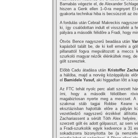
Barnabás végezte el, de Alexander Schlage
hiszen a Genk ellen 1–0-ra megnyert El-
gyakorta technikai hiba is becsúszott az ö
A fordulás után Cebrail Makreckis nagyszerű
ki, így csalódottan indult el visszafelé a
pályára a második félidőre a Fradi, hogy min
Ötvös Bence nagyszerű beadása után
Va
kapásból talált be, de ki kell emelni a gó
pillanattól fogva megváltozott a meccs
szurkoló magyar nézők élénkültek meg, de a 
gólt szereztek.
Előbb Cadu átadása után
Kristoffer Zach
a hálóba, majd a norvég középpályás előre
el
Bamidele Yusuf,
aki higgadtan lőtt a ka
Az FTC tehát nyolc perc alatt szerzett há
írni, hogy a második félidőben rövi
magabiztosan nyerte meg a meccset. A 
szakmai stáb tagjai Robbie Keane v
eksztázisban hajtották előre a pályán k
vezetőedző nagyszerű érzékkel állította
Zachariassent a sérült Tóth Alex helyére,
szerzett gólt és adott gólpasszt, az sem v
a Fradi-szurkolók egyik kedvence a 31 es
sokadszorra bizonyította be (a nemzetk