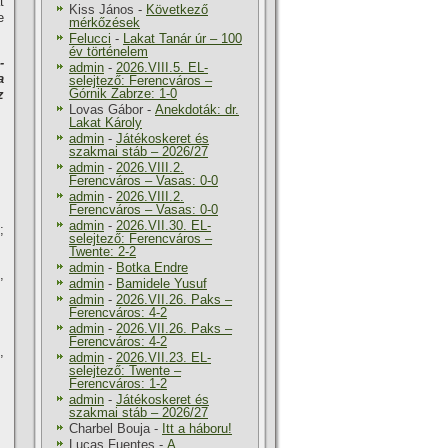
t
Kiss János
-
Következő
e
mérkőzések
Felucci
-
Lakat Tanár úr – 100
év történelem
-
admin
-
2026.VIII.5. EL-
a
selejtező: Ferencváros –
Górnik Zabrze: 1-0
z
Lovas Gábor
-
Anekdoták: dr.
Lakat Károly
admin
-
Játékoskeret és
szakmai stáb – 2026/27
admin
-
2026.VIII.2.
Ferencváros – Vasas: 0-0
admin
-
2026.VIII.2.
Ferencváros – Vasas: 0-0
admin
-
2026.VII.30. EL-
;
selejtező: Ferencváros –
Twente: 2-2
admin
-
Botka Endre
,
admin
-
Bamidele Yusuf
admin
-
2026.VII.26. Paks –
Ferencváros: 4-2
admin
-
2026.VII.26. Paks –
Ferencváros: 4-2
,
admin
-
2026.VII.23. EL-
selejtező: Twente –
Ferencváros: 1-2
admin
-
Játékoskeret és
szakmai stáb – 2026/27
Charbel Bouja
-
Itt a háboru!
Lucas Fuentes
-
A