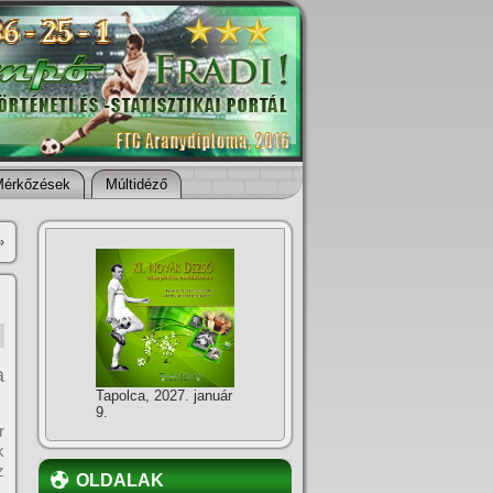
Mérkőzések
Múltidéző
»
a
Tapolca, 2027. január
9.
r
k
z
OLDALAK