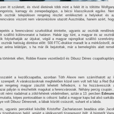
zen itt született, és rövid életének több mint a felét itt is töltötte Wolfgan
ngorista, karnagy és zenepedagógus, a bécsi klasszikusok egyike. Ne
osztrák településen rengeteg részlet emlékezteti a helyieket és a
erencváros viszont nem városnézésre utazott Ausztriába, hanem azért, hog
epetés a ferencvárosi szurkolókat érintette, ugyanis az osztrák rendőrsé
t szállító különvonatot a határon. Habár úgy tűnt, a magyar és az osztrá
k folytathatják az útjukat, végül a magyar rajongókat szállító szerelvény
 az osztrák hatóság döntése előtt: 500 FTC-drukker maradt le a mérkőzésről, d
 az aréna lelátóján, s ha már ők bejutottak, már a bemelegítés alatt reme
t a történtek ellen, Robbie Keane vezetőedző és Dibusz Dénes csapatkapitán
sszatért a kezdőcsapatba, azonban Tóth Alexre nem számíthatott az í
 szerepelt. A várakozásoknak megfelelően közel sem volt telt ház a Red Bul
an rengeteg magyar zászlót lehetett felfedezni, s ha hozzávesszük 
hazai pályán is érezhették magukat a ferencvárosiak. Néhány percig csupán
zott némi riadalmat a zöld-fehérek védelmében, aztán a 13. percben
Edmun
mutatta, képes pontosabban is célozni: ballal a magyar kapu bal alsó sarkáb
ye volt Dibusz Dénesnek, a lábak között csúszott, suhant el a labda.
ros, ugyanis percekkel később Kristoffer Zachariassen beadása után Jaco
izenhatoson belül, amiért a játékvezető tizenegyest ítélt. A büntetőt Varg