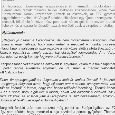
A labdarúgó Európa-liga alapszakaszának harmadik fordulójában 
Ferencváros remek második félidei játékának köszönhetően 3–2-re nyer
Salzburgban. Korán vezetéshez jutottak az osztrákok, az FTC gyorsa
egyenlíthetett volna, de Varga Barnabás elhibázott egy újabb tizenegyest. 
második félidő elején közel húsz perc alatt három gólt is szereztek a zöld
fehérek, és a hajrára feltámadó hazaiak erejéből csak a szépítésre futotta.
Nyilatkozatok:
„Nagyon jó csapat a Ferencváros, de nem dicsérhetem túlságosan, mer
még a végén elhiszi, hogy megnyerheti a meccset
– mondta viccese
lapunknak a salzburgiak szakvezetője a mérkőzés előtti sajtótájékoztatón. 
álkozik egymással, amely hazája bajnokságából kiemelkedik. Ami Varg
álóan fejel, ez pedig komoly fegyvere a Ferencvárosnak.”
utánpótlásában vezetőként és edzőként is egyaránt, valamint a fiókcsapatnál
al pedig rendre elkerülték egymást, de jól ismeri a magyar válogatot
zott Salzburgban.
dőben, én sportigazgatóként dolgoztam a klubnál, amikor Dominik itt játszott
rengeteget dolgozott azért, hogy eljusson arra a szintre, amelyen most van
ált az ittlétből, s láttam, hogy van benne fejlődési lehetőség. Többek közöt
 ez a sport, hogy rúgni kell a labdát, sokat kell dolgozni a célokért. Az 
zburgi időszak, és el lehet jutni a Liverpoolba is. Azt hozzátenném, amikor 
minikkal felálló Leipziget a Bundesligában.”
zburg két forduló után nem szerzett még pontot az Európa-ligában, az F
ki, így nem kérdés, hogy immár el akarja kezdeni a pontok gyűjtését. Thoma