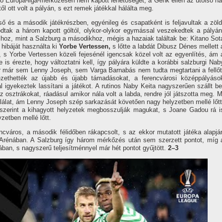
lső Európa-liga-mérkőzésen nem kapott lehetőséget, a Genk ellen az utolsó ha
l ott volt a pályán, s ezt remek játékkal hálálta meg.
ső és a második játékrészben, egyénileg és csapatként is feljavultak a zöld
dtak a három kapott góltól, olykor-olykor egymással veszekedtek a pályán
hoz, mint a Salzburg a másodikhoz, mégis a hazaiak találtak be: Kitano Sot
 hibáját használta ki
Yorbe Vertessen,
s lőtte a labdát Dibusz Dénes mellett 
, s Yorbe Vertessen közeli fejesénél igencsak közel volt az egyenlítés, ám 
is érezte, hogy változtatni kell, így pályára küldte a korábbi salzburgi Nab
r már sem Lenny Joseph, sem Varga Barnabás nem tudta megtartani a fellőt
ezethették az újabb és újabb támadásokat, a ferencvárosi középpályáso
 igyekeztek lassítani a játékot. A rutinos Naby Keita nagyszerűen szállt be
osztrákokat, ráadásul amikor nála volt a labda, rendre jól játszotta meg. M
találat, ám Lenny Joseph szép sarkazását követően nagy helyzetben mellé lőtt
miszerint a kihagyott helyzetek megbosszulják magukat, s Joane Gadou rá i
zetben mellé lőtt.
cváros, a második félidőben rákapcsolt, s az ekkor mutatott játéka alapjá
 Arénában. A Salzburg így három mérkőzés után sem szerzett pontot, míg 
ában, s nagyszerű teljesítménnyel már hét pontot gyűjtött.
2–3