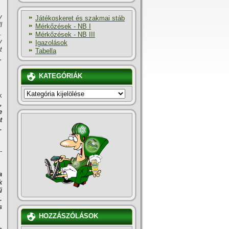
y
Játékoskeret és szakmai stáb
l
Mérkőzések - NB I
.
Mérkőzések - NB III
y
Igazolások
t
Tabella
,
KATEGÓRIÁK
KATEGÓRIÁK
k
,
e
t
.
-
a
k
ű
.
s
HOZZÁSZÓLÁSOK