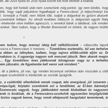
lt, aki 2014 nyara és 2016 nyara között két évet eltöltött a klubnál.
m, hogy két forduló után nem szereztünk még pontot, így nem kérdés, hog
lök, hogy saját pályánkon fogadhatjuk a Ferencvárost, jó teljesítményt kel
t. Ismerjük a Fradit, nem félünk tőle, tudjuk a dolgunkat és győzni akarunk
szeretnénk fellépni. Az elmúlt években többször is dolgoztam együtt Nab
 jó értelembe véve kellően agresszív, s remekül bánik a labdával, sok minden
ikereket. Nem tudom, hogy a Werder Bremennél mi történt, de nagyon örülök
*
 nem tudom, hogy mennyi ideig kell nélkülöznünk
– válaszolta lapun
lkozva a Ferencváros ír mestere. –
Tizenkilenc esztendős, túl van terhelve
ra ebben az idényben, tudtam, hogy sajnos előbb-utóbb eljön ez. D
nabásra is, ő ugyanígy nagyon sok meccset játszik. Nem akarok megin
 Egy tizenkilenc éves játékosnak túlságosan nagy ez a terhelés
ém játszatni, de figyelembe kell venni sok mindent.”
ll a játékra, jól van, így minden bizonnyal sérülése után visszatér a zöld
apat szurkolóiról is kérdezték az osztrák újságírók.
 a csütörtöki ellenfelünk remek csapat, tele energiával, jól ismerem 
ópa-ligát, folytatni szeretnénk ezt a lendületet, az El-ben bármelyi
. Szerencsés vagyok, hogy játékosként remek klubokban és nagyszer
kkerek is kiválóak, de a Ferencváros-szurkolók egyszerűen lenyűgözőek
, biztos vagyok benne, hogy ismét elképesztő hangulatot teremtenek, é