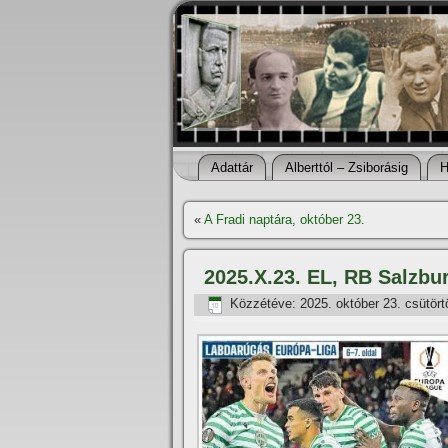
Adattár
Alberttól – Zsiborásig
H
«
A Fradi naptára, október 23.
2025.X.23. EL, RB Salzbu
Közzétéve:
2025. október 23. csütört