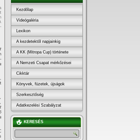
a
Kezdőlap
t
n
Videógaléria
A
-
Lexikon
A kezdetektől napjainkig
t
A KK (Mitropa Cup) története
n
–
A Nemzeti Csapat mérkőzései
a
Cikktár
,
t
Könyvek, füzetek, újságok
Szerkesztőség
,
,
Adatkezelési Szabályzat
t
ő
a
KERESÉS
C
s