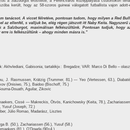
tt a Salzburgot erősítette, a Ferencváros középpályása csütörtökön tehá
szóba került, hogy az 58-szoros guineai válogatott futballista vajon adott-
 tanácsot. A viccet félretéve, pontosan tudom, hogy milyen a Red Bull
l az ellenfél, s valljuk be, elég régen játszott itt Naby Keita. Nagyszerű 
k a Salzburgot, maximálisan felkészültünk. Pontosan tudjuk, hogy a
 erre is felkészültünk – ahogy minden másra is.”
: Akhvlediani, Gabisonia; tartalékjv.: Bregadze; VAR: Marco Di Bello – olasz
u, J. Rasmussen, Krätzig (Trummer, 81.) — Yeo (Vertessen, 63.), Diabaté
kov (Onisiwo, 75.), Baidoo (Bischoff, 75.)
ourna-Douath, Aguilar, Zikovic
kers, Cissé — Makreckis, Ötvös, Kanichowsky (Keita, 78.), Zachariassen
, Yusuf (Joseph, 72.)
ruber, Júlio Romao, Madarász, Lisztes
rga B. (50.), Zachariassen (56.), Yusuf (58.)
aemaekers (81.), O’Dowda (90+4.)