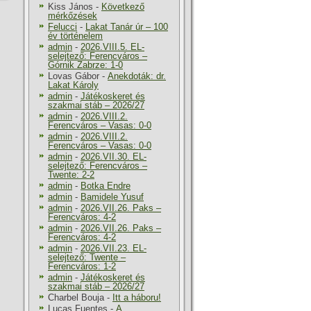
Kiss János
-
Következő
mérkőzések
Felucci
-
Lakat Tanár úr – 100
év történelem
admin
-
2026.VIII.5. EL-
selejtező: Ferencváros –
Górnik Zabrze: 1-0
Lovas Gábor
-
Anekdoták: dr.
Lakat Károly
admin
-
Játékoskeret és
szakmai stáb – 2026/27
admin
-
2026.VIII.2.
Ferencváros – Vasas: 0-0
admin
-
2026.VIII.2.
Ferencváros – Vasas: 0-0
admin
-
2026.VII.30. EL-
selejtező: Ferencváros –
Twente: 2-2
admin
-
Botka Endre
admin
-
Bamidele Yusuf
admin
-
2026.VII.26. Paks –
Ferencváros: 4-2
admin
-
2026.VII.26. Paks –
Ferencváros: 4-2
admin
-
2026.VII.23. EL-
selejtező: Twente –
Ferencváros: 1-2
admin
-
Játékoskeret és
szakmai stáb – 2026/27
Charbel Bouja
-
Itt a háboru!
Lucas Fuentes
-
A