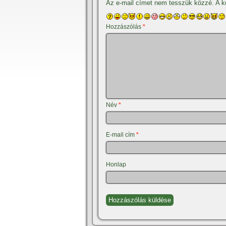
Az e-mail címet nem tesszük közzé.
A k
Hozzászólás
*
Név
*
E-mail cím
*
Honlap