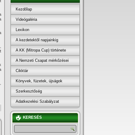
t
Kezdőlap
a
a
Videógaléria
Lexikon
a
A kezdetektől napjainkig
,
A KK (Mitropa Cup) története
t
.
A Nemzeti Csapat mérkőzései
k
a
Cikktár
.
Könyvek, füzetek, újságok
,
Szerkesztőség
Adatkezelési Szabályzat
KERESÉS