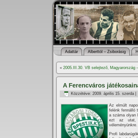
Adattár
Alberttól – Zsiborásig
H
«
2005.III.30. VB selejtező, Magyarország –
A Ferencváros játékosai
Közzétéve:
2009. április 15. szerda
|
Az elmúlt napo
felénk fennálló
a száma olyan h
ezt az utat,
véleményünkre.
Profi labdarúgó