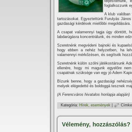
teljesí­tenün
foglalkozzunk eg
A klub valóban 
tartozásokat. Egyeztettünk Furulyás János 
gazdasági kérdések mielőbbi megoldására.
A csapat valamennyi tagja úgy döntött, 
labdarúgásra koncentrálunk, és minden ed
Szeretnénk megvédeni bajnoki és kupaelső
hogy ebben a nehéz helyzetben, ha leh
valamennyi mérkőzésen, és segí­tsék hozzá
Szeretnénk külön szólni játékostársunk Adem
ellenére, hogy mi magunk egyelőre nem k
csapatnak szüksége van egy jó Adem Kapicra
Bí­zunk benne, hogy a gazdasági nehézség
melyek elégedetté és boldoggá tesznek maj
(A Ferencváros hivatalos honlapja alapján)
Kategória:
Hí­rek, események
|
Címke
Vélemény, hozzászólás?