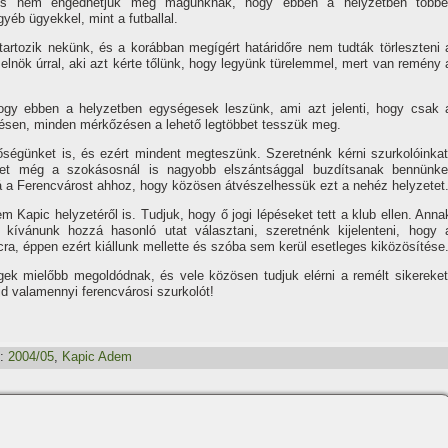
k, és nem engedhetjük meg magunknak, hogy ebben a helyzetben többe
yéb ügyekkel, mint a futballal.
tartozik nekünk, és a korábban megí­gért határidőre nem tudták törleszteni 
elnök úrral, aki azt kérte tőlünk, hogy legyünk türelemmel, mert van remény 
hogy ebben a helyzetben egységesek leszünk, ami azt jelenti, hogy csak 
zésen, minden mérkőzésen a lehető legtöbbet tesszük meg.
ségünket is, és ezért mindent megteszünk. Szeretnénk kérni szurkolóinkat
et még a szokásosnál is nagyobb elszántsággal buzdí­tsanak bennünke
 a Ferencvárost ahhoz, hogy közösen átvészelhessük ezt a nehéz helyzetet
 Kapic helyzetéről is. Tudjuk, hogy ő jogi lépéseket tett a klub ellen. Anna
í­vánunk hozzá hasonló utat választani, szeretnénk kijelenteni, hogy 
, éppen ezért kiállunk mellette és szóba sem kerül esetleges kiközösí­tése
ek mielőbb megoldódnak, és vele közösen tudjuk elérni a remélt sikereket
d valamennyi ferencvárosi szurkolót!
:
2004/05
,
Kapic Adem