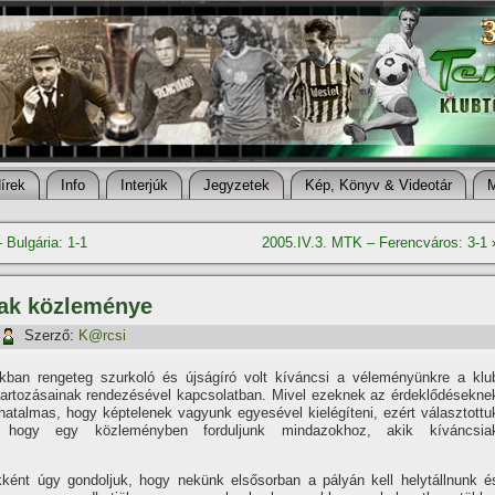
í­rek
Info
Interjúk
Jegyzetek
Kép, Könyv & Videotár
 Bulgária: 1-1
2005.IV.3. MTK – Ferencváros: 3-1
nak közleménye
Szerző:
K@rcsi
kban rengeteg szurkoló és újságí­ró volt kí­váncsi a véleményünkre a klu
 tartozásainak rendezésével kapcsolatban. Mivel ezeknek az érdeklődésekne
atalmas, hogy képtelenek vagyunk egyesével kielégí­teni, ezért választottu
 hogy egy közleményben forduljunk mindazokhoz, akik kí­váncsia
kként úgy gondoljuk, hogy nekünk elsősorban a pályán kell helytállnunk é