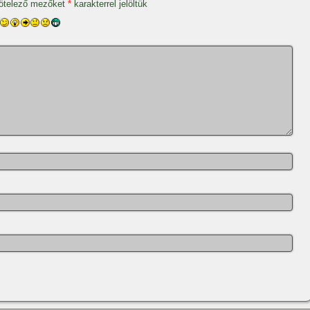
ötelező mezőket
*
karakterrel jelöltük