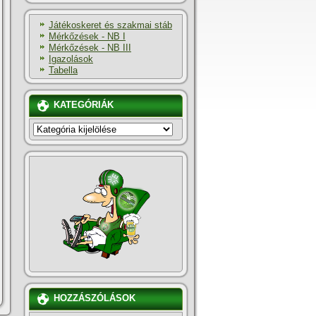
Játékoskeret és szakmai stáb
Mérkőzések - NB I
Mérkőzések - NB III
Igazolások
Tabella
KATEGÓRIÁK
KATEGÓRIÁK
HOZZÁSZÓLÁSOK