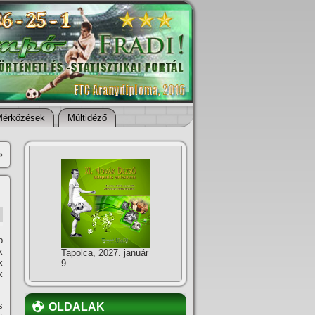
Mérkőzések
Múltidéző
»
b
k
Tapolca, 2027. január
k
9.
k
s
OLDALAK