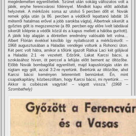
megérdemelten egyenlí­tettek. Szünet után sokáig változatos volt a
játék, enyhe ferencvárosi fölénnyel. Mindkét kapu előtt adódtak
helyzetek. A mérkőzés sorsa az utolsó 5 percben dőlt el. Novák
remek gólja után (a 86. percben a védőkről lepattanó labdát 16
méterről hatalmas erővel a jobb sarokba vágta), Albertnek sikerült a
győztes gólt is megszereznie (a 89. percben egy előre í­velt labdával
sikerült kilépnie a védők közül és a kapus mellett a hálóba gurí­tott).
A játék kép alapján a döntetlen eredmény valósabb lett volna…
Albert Flórián évekkel később í­gy nyilatkozott a mérkőzésről: –
1968 augusztusában a Haladás vendégei voltunk a Rohonci úton.
Két perc volt hátra, amikor a tőlünk igazolt Rátkai Laci két góljával
a Haladás 2:1 -re vezetett. Edzőnk, Lakat Karcsi bácsi, a
szokásához hí­ven, öt perccel a lefújás előtt bement az öltözőbe.
Előbb Novák bombagóllal egyenlí­tett, majd kapuskirúgás után én
rúgtam egy gólt, azzal 3:2-re nyertünk. Beértünk az öltözőbe, ahol
Karcsi bácsi keményen leteremtett bennünket. Én, mint
csapatkapitány, közbeszóltam, hogy Karcsi bácsi, mi nyertünk… —
Akkor is csibészek vagytok! – vágott vissza.”
(1968 –
Szombathely)