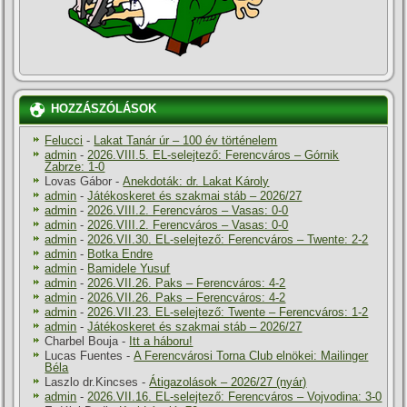
HOZZÁSZÓLÁSOK
Felucci
-
Lakat Tanár úr – 100 év történelem
admin
-
2026.VIII.5. EL-selejtező: Ferencváros – Górnik
Zabrze: 1-0
Lovas Gábor
-
Anekdoták: dr. Lakat Károly
admin
-
Játékoskeret és szakmai stáb – 2026/27
admin
-
2026.VIII.2. Ferencváros – Vasas: 0-0
admin
-
2026.VIII.2. Ferencváros – Vasas: 0-0
admin
-
2026.VII.30. EL-selejtező: Ferencváros – Twente: 2-2
admin
-
Botka Endre
admin
-
Bamidele Yusuf
admin
-
2026.VII.26. Paks – Ferencváros: 4-2
admin
-
2026.VII.26. Paks – Ferencváros: 4-2
admin
-
2026.VII.23. EL-selejtező: Twente – Ferencváros: 1-2
admin
-
Játékoskeret és szakmai stáb – 2026/27
Charbel Bouja
-
Itt a háboru!
Lucas Fuentes
-
A Ferencvárosi Torna Club elnökei: Mailinger
Béla
Laszlo dr.Kincses
-
Átigazolások – 2026/27 (nyár)
admin
-
2026.VII.16. EL-selejtező: Ferencváros – Vojvodina: 3-0