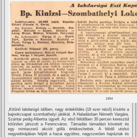
1954
„Kitűnő labdarúgó időben, nagy érdeklődés (18 ezer néző) kí­sérte a
bajnokcsapat szombathelyi játékát. A Haladásban Németh Vargára,
Szántai pedig Albertra ügyelt. Az első félidőben 30 percen keresztül
kitűnően játszott a Ferencváros. Támadás támadást követett és
egy mintaszerű akciót góllá értékesí­tettek. A félidő utolsó
negyedórájában feljött a hazai együttes, nagyszerűen hajráztak és