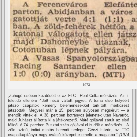
1973
„Zuhogó esőben kezdődött el az FTC—Real Celta mérkőzés. Az í­
téletidő ellenére 4359 néző váltott jegyet. A torna első helyéért
játszó csapatok kemény belemenésekkel tarkí­tott mérkőzést
játszottak. Megyesi már a 15. percben súlyosan megsérült — a
mentők vitték el. A 38. percben botrányos jelenetek után Navarrót,
majd Juhászt állí­totta ki a játékvezető. Máté góljával zárult az első
félidő. A 74. percben Pusztai szép góljával el is dőlt a mérkőzés…A
zöld szí­nű, indiai mintás herendi serleget Géczi István, az FTC
csapatkapitánya nagy ováció közepette emelte a magasba.”
(1974