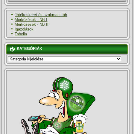
Játékoskeret és szakmai stáb
Mérkőzések - NB I
Mérkőzések - NB III
Igazolások
Tabella
KATEGÓRIÁK
KATEGÓRIÁK