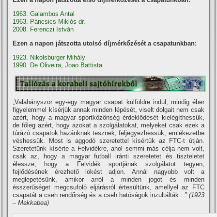
1963. Galambos Antal
1963. Páncsics Miklós dr.
2008. Ferenczi István
Ezen a napon játszotta utolsó díjmérkőzését a csapatunkban:
1923. Nikolsburger Mihály
1990. De Oliveira, Joao Battista
„Valahányszor egy-egy magyar csapat külföldre indul, mindig éber
figyelemmel kí­sérjük annak minden lépését, viselt dolgait nem csak
azért, hogy a magyar sportközönség érdeklődését kielégí­thessük,
de főleg azért, hogy azokat a szolgálatokat, melyeket csak ezek a
túrázó csapatok hazánknak tesznek, feljegyezhessük, emlékezetbe
véshessük. Most is aggodó szeretettel kí­sértük az FTC-t útján.
Szeretetünk kí­sérte a Felvidékre, ahol semmi más célja nem volt,
csak az, hogy a magyar futball iránti szeretetet és tiszteletet
élessze, hogy a Felvidék sportjának szolgálatot tegyen,
fejlődésének érezhető lökést adjon. Annál nagyobb volt a
meglepetésünk, amikor arról a minden jogot és minden
ésszerűséget megcsufoló eljárásról értesültünk, amellyel az FTC
csapatát a cseh rendőrség és a cseh hatóságok inzultálták…”
(1923
– Makkabea)