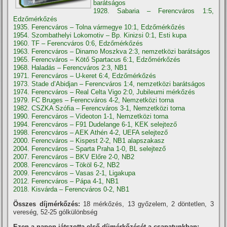
barátságos
1928. Sabaria – Ferencváros 1:5,
Edzőmérkőzés
1935. Ferencváros – Tolna vármegye 10:1, Edzőmérkőzés
1954. Szombathelyi Lokomotiv – Bp. Kinizsi 0:1, Esti kupa
1960. TF – Ferencváros 0:6, Edzőmérkőzés
1963. Ferencváros – Dinamo Moszkva 2:3, nemzetközi barátságos
1965. Ferencváros – Kötő Spartacus 6:1, Edzőmérkőzés
1968. Haladás – Ferencváros 2:3, NB1
1971. Ferencváros – U-keret 6:4, Edzőmérkőzés
1973. Stade d’Abidjan – Ferencváros 1:4, nemzetközi barátságos
1974. Ferencváros – Real Celta Vigo 2:0, Jubileumi mérkőzés
1979. FC Bruges – Ferencváros 4-2, Nemzetközi torna
1982. CSZKA Szófia – Ferencváros 3-1, Nemzetközi torna
1990. Ferencváros – Videoton 1-1, Nemzetközi torna
1994. Ferencváros – F91 Dudelange 6-1, KEK selejtező
1998. Ferencváros – AEK Athén 4-2, UEFA selejtező
2000. Ferencváros – Kispest 2-2, NB1 alapszakasz
2004. Ferencváros – Sparta Praha 1-0, BL selejtező
2007. Ferencváros – BKV Előre 2-0, NB2
2008. Ferencváros – Tököl 6-2, NB2
2009. Ferencváros – Vasas 2-1, Ligakupa
2012. Ferencváros – Pápa 4-1, NB1
2018. Kisvárda – Ferencváros 0-2, NB1
Összes díjmérkőzés:
18 mérkőzés, 13 győzelem, 2 döntetlen, 3
vereség, 52-25 gólkülönbség
Ezen a napon játszotta első díjmérkőzését a csapatunkban: