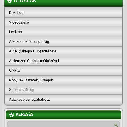
OLDALAK
Kezdőlap
Videógaléria
Lexikon
A kezdetektől napjainkig
A KK (Mitropa Cup) története
A Nemzeti Csapat mérkőzései
Cikktár
Könyvek, füzetek, újságok
Szerkesztőség
Adatkezelési Szabályzat
KERESÉS