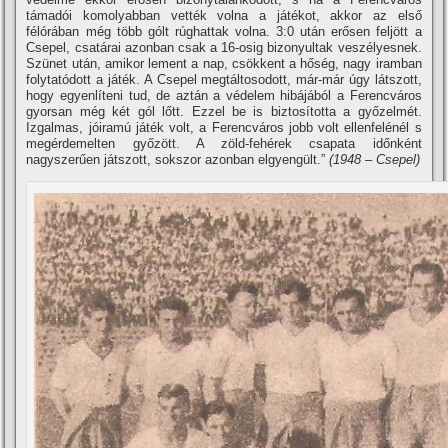
támadói komolyabban vették volna a játékot, akkor az első
félórában még több gólt rúghattak volna. 3:0 után erősen feljött a
Csepel, csatárai azonban csak a 16-osig bizonyultak veszélyesnek.
Szünet után, amikor lement a nap, csökkent a hőség, nagy iramban
folytatódott a játék. A Csepel megtáltosodott, már-már úgy látszott,
hogy egyenlí­teni tud, de aztán a védelem hibájából a Ferencváros
gyorsan még két gól lőtt. Ezzel be is biztosí­totta a győzelmét.
Izgalmas, jóiramú játék volt, a Ferencváros jobb volt ellenfelénél s
megérdemelten győzött. A zöld-fehérek csapata időnként
nagyszerűen játszott, sokszor azonban elgyengült.”
(1948 – Csepel)