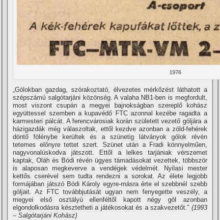
1976
„Gólokban gazdag, szórakoztató, élvezetes mérkőzést láthatott a
szépszámú salgótarjáni közönség. A valaha NB1-ben is megfordult,
most viszont csupán a megyei bajnokságban szereplő kohász
együttessel szemben a kupavédő FTC azonnal kezébe ragadta a
karmesteri pálcát. A ferencvárosiak korán született vezető góljára a
házigazdák még válaszoltak, ettől kezdve azonban a zöld-fehérek
döntő fölénybe kerültek és a szünetig látványok gólok révén
tetemes előnyre tettet szert. Szünet után a Fradi könnyelműen,
nagyvonalúskodva játszott. Ettől a lelkes tarjániak vérszemet
kaptak, Oláh és Bódi révén ügyes támadásokat vezettek, többször
is alaposan megkeverve a vendégek védelmét. Nyilasi mester
kettős cserével sem tudta rendezni a sorokat. Az élete legjobb
formájában játszó Bódi Károly egyre-másra érte el szebbnél szebb
góljait. Az FTC továbbjutását ugyan nem fenyegette veszély, a
megyei első osztályú ellenféltől kapott négy gól azonban
elgondolkodásra késztetheti a játékosokat és a szakvezetőt.”
(1993
– Salgótarjáni Kohász)