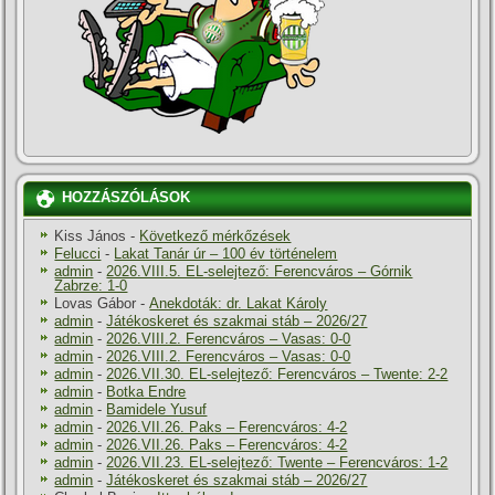
HOZZÁSZÓLÁSOK
Kiss János
-
Következő mérkőzések
Felucci
-
Lakat Tanár úr – 100 év történelem
admin
-
2026.VIII.5. EL-selejtező: Ferencváros – Górnik
Zabrze: 1-0
Lovas Gábor
-
Anekdoták: dr. Lakat Károly
admin
-
Játékoskeret és szakmai stáb – 2026/27
admin
-
2026.VIII.2. Ferencváros – Vasas: 0-0
admin
-
2026.VIII.2. Ferencváros – Vasas: 0-0
admin
-
2026.VII.30. EL-selejtező: Ferencváros – Twente: 2-2
admin
-
Botka Endre
admin
-
Bamidele Yusuf
admin
-
2026.VII.26. Paks – Ferencváros: 4-2
admin
-
2026.VII.26. Paks – Ferencváros: 4-2
admin
-
2026.VII.23. EL-selejtező: Twente – Ferencváros: 1-2
admin
-
Játékoskeret és szakmai stáb – 2026/27