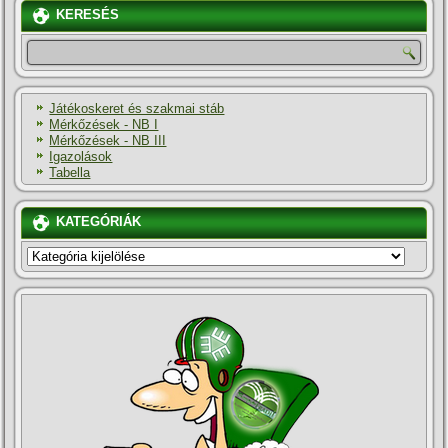
KERESÉS
Játékoskeret és szakmai stáb
Mérkőzések - NB I
Mérkőzések - NB III
Igazolások
Tabella
KATEGÓRIÁK
KATEGÓRIÁK