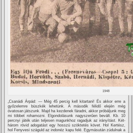
1948
„Csanádi Árpád: — Még 45 percig kell kitartani! És akkor erre a
győzelemre büszkék lehetünk. A második félidő elején még
óvatosan játszunk. Majd ha kezdenek fáradni, akkor próbáljunk meg
mi többet rohamozni. Elgondolásunk nagyszerűen bevált. Kb. 10
percnyi játék után teljesen magunkhoz ragadjuk az irányí­tást. Két-
három rövid adogatást egy hosszú szöktetés követ. Hol Kertész,
hol Fenyvesi száguld az indonéz kapu felé. Egymásután zúdulnak a