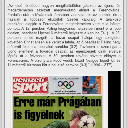
„Az első félidőben nagyon megilletődötten játszott az újonc, és
megérdemelten szerzett megnyugtató előnyt a Ferencváros.
Fordulás után a fővárosiak láthatóan visszavettek az iramból, és a
hazaiak is többször eljutottak Szeiler kapujáig. A találkozó
összképe alapján a Ferencváros megérdemelten vitte el a három
pontot…A 12. percben Páling lesgyanús helyzetben ment el a jobb
oldalon, beadását Lipcsei 6 méterről helyezte a kapuba (0-1)…A 25.
percben ismét rezgett a hazai csapat hálója: egy szögletet
követően Christiansen elé került a labda, az ő beadását Páling négy
méterről fejelte a jobb alsó sarokba (0-2). Továbbra is szorongatta
újonc ellenfelét a fővárosi csapat, az egerszegiek csak elvétve
lépték át a félvonalat. A 39. percben tovább növelte előnyét a
Ferencváros. A bizonytalankodó védők közül Neagoe lépett ki, és
11 méterről biztosan lőtt a bal alsó sarokba (0-3).”
(1994 – ZTE)