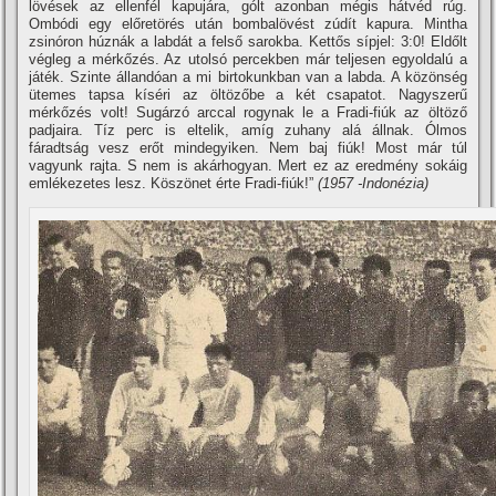
lövések az ellenfél kapujára, gólt azonban mégis hátvéd rúg.
Ombódi egy előretörés után bombalövést zúdí­t kapura. Mintha
zsinóron húznák a labdát a felső sarokba. Kettős sí­pjel: 3:0! Eldőlt
végleg a mérkőzés. Az utolsó percekben már teljesen egyoldalú a
játék. Szinte állandóan a mi birtokunkban van a labda. A közönség
ütemes tapsa kí­séri az öltözőbe a két csapatot. Nagyszerű
mérkőzés volt! Sugárzó arccal rogynak le a Fradi-fiúk az öltöző
padjaira. Tí­z perc is eltelik, amí­g zuhany alá állnak. Ólmos
fáradtság vesz erőt mindegyiken. Nem baj fiúk! Most már túl
vagyunk rajta. S nem is akárhogyan. Mert ez az eredmény sokáig
emlékezetes lesz. Köszönet érte Fradi-fiúk!”
(1957 -Indonézia)