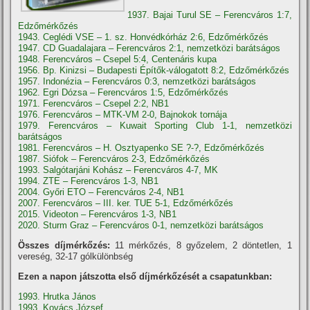
1937. Bajai Turul SE – Ferencváros 1:7,
Edzőmérkőzés
1943. Ceglédi VSE – 1. sz. Honvédkórház 2:6, Edzőmérkőzés
1947. CD Guadalajara – Ferencváros 2:1, nemzetközi barátságos
1948. Ferencváros – Csepel 5:4, Centenáris kupa
1956. Bp. Kinizsi – Budapesti Építők-válogatott 8:2, Edzőmérkőzés
1957. Indonézia – Ferencváros 0:3, nemzetközi barátságos
1962. Egri Dózsa – Ferencváros 1:5, Edzőmérkőzés
1971. Ferencváros – Csepel 2:2, NB1
1976. Ferencváros – MTK-VM 2-0, Bajnokok tornája
1979. Ferencváros – Kuwait Sporting Club 1-1, nemzetközi
barátságos
1981. Ferencváros – H. Osztyapenko SE ?-?, Edzőmérkőzés
1987. Siófok – Ferencváros 2-3, Edzőmérkőzés
1993. Salgótarjáni Kohász – Ferencváros 4-7, MK
1994. ZTE – Ferencváros 1-3, NB1
2004. Győri ETO – Ferencváros 2-4, NB1
2007. Ferencváros – III. ker. TUE 5-1, Edzőmérkőzés
2015. Videoton – Ferencváros 1-3, NB1
2020. Sturm Graz – Ferencváros 0-1, nemzetközi barátságos
Összes díjmérkőzés:
11 mérkőzés, 8 győzelem, 2 döntetlen, 1
vereség, 32-17 gólkülönbség
Ezen a napon játszotta első díjmérkőzését a csapatunkban:
1993. Hrutka János
1993. Kovács József