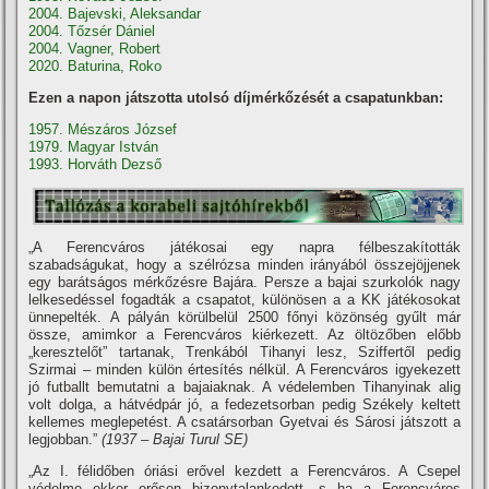
2004. Bajevski, Aleksandar
2004. Tőzsér Dániel
2004. Vagner, Robert
2020. Baturina, Roko
Ezen a napon játszotta utolsó díjmérkőzését a csapatunkban:
1957. Mészáros József
1979. Magyar István
1993. Horváth Dezső
„A Ferencváros játékosai egy napra félbeszakí­tották
szabadságukat, hogy a szélrózsa minden irányából összejöjjenek
egy barátságos mérkőzésre Bajára. Persze a bajai szurkolók nagy
lelkesedéssel fogadták a csapatot, különösen a a KK játékosokat
ünnepelték. A pályán körülbelül 2500 főnyi közönség gyűlt már
össze, amimkor a Ferencváros kiérkezett. Az öltözőben előbb
„keresztelőt” tartanak, Trenkából Tihanyi lesz, Sziffertől pedig
Szirmai – minden külön értesí­tés nélkül. A Ferencváros igyekezett
jó futballt bemutatni a bajaiaknak. A védelemben Tihanyinak alig
volt dolga, a hátvédpár jó, a fedezetsorban pedig Székely keltett
kellemes meglepetést. A csatársorban Gyetvai és Sárosi játszott a
legjobban.”
(1937 – Bajai Turul SE)
„Az I. félidőben óriási erővel kezdett a Ferencváros. A Csepel
védelme ekkor erősen bizonytalankodott, s ha a Ferencváros