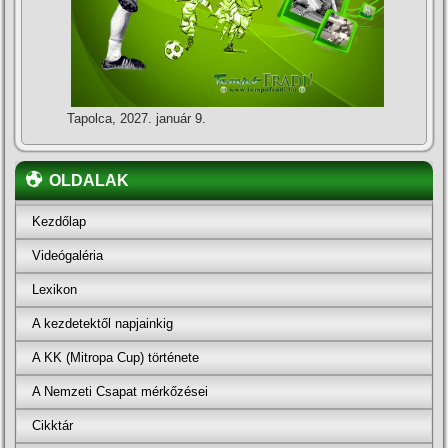
Tapolca, 2027. január 9.
OLDALAK
Kezdőlap
Videógaléria
Lexikon
A kezdetektől napjainkig
A KK (Mitropa Cup) története
A Nemzeti Csapat mérkőzései
Cikktár