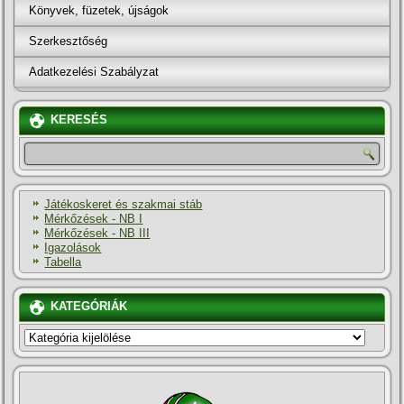
Könyvek, füzetek, újságok
Szerkesztőség
Adatkezelési Szabályzat
KERESÉS
Játékoskeret és szakmai stáb
Mérkőzések - NB I
Mérkőzések - NB III
Igazolások
Tabella
KATEGÓRIÁK
KATEGÓRIÁK