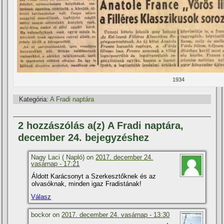
1934
Kategória:
A Fradi naptára
2 hozzászólás a(z) A Fradi naptára,
december 24. bejegyzéshez
Nagy Laci ( Napló) on
2017. december 24.
vasárnap - 17:21
Áldott Karácsonyt a Szerkesztőknek és az
olvasóknak, minden igaz Fradistának!
Válasz
bockor on
2017. december 24. vasárnap - 13:30