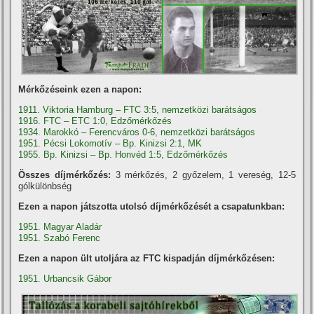
Mérkőzéseink ezen a napon:
1911. Viktoria Hamburg – FTC 3:5, nemzetközi barátságos
1916. FTC – ETC 1:0, Edzőmérkőzés
1934. Marokkó – Ferencváros 0-6, nemzetközi barátságos
1951. Pécsi Lokomotív – Bp. Kinizsi 2:1, MK
1955. Bp. Kinizsi – Bp. Honvéd 1:5, Edzőmérkőzés
Összes díjmérkőzés:
3 mérkőzés, 2 győzelem, 1 vereség, 12-5
gólkülönbség
Ezen a napon játszotta utolsó díjmérkőzését a csapatunkban:
1951. Magyar Aladár
1951. Szabó Ferenc
Ezen a napon ült utoljára az FTC kispadján díjmérkőzésen:
1951. Urbancsik Gábor