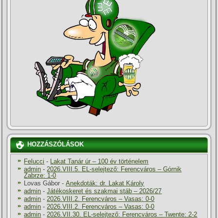
HOZZÁSZÓLÁSOK
Felucci
-
Lakat Tanár úr – 100 év történelem
admin
-
2026.VIII.5. EL-selejtező: Ferencváros – Górnik
Zabrze: 1-0
Lovas Gábor
-
Anekdoták: dr. Lakat Károly
admin
-
Játékoskeret és szakmai stáb – 2026/27
admin
-
2026.VIII.2. Ferencváros – Vasas: 0-0
admin
-
2026.VIII.2. Ferencváros – Vasas: 0-0
admin
-
2026.VII.30. EL-selejtező: Ferencváros – Twente: 2-2