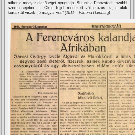
mikor a magyar dicsőséget nyugtatja. Bí­zunk a Franzstadt további
szerencséjében is. Okos fejjel rendezett vállalkozás ez, s akik
keresztül viszik: jó magyar vér.”
(1911 – Viktoria Hamburg)