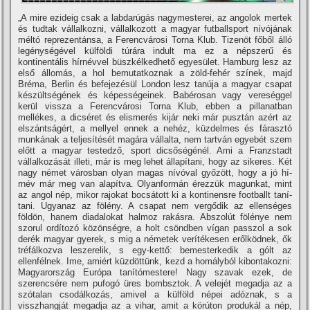
„A mire ezideig csak a labdarúgás nagymesterei, az angolok mertek
és tudtak vállalkozni, vállalkozott a magyar futballsport ní­vójának
méltó reprezentánsa, a Ferencvárosi Torna Klub. Tizenöt főből álló
legénységével külföldi túrára indult ma ez a népszerű és
kontinentális hí­rnévvel büszkélkedhető egyesület. Hamburg lesz az
első állomás, a hol bemutatkoznak a zöld-fehér szí­nek, majd
Bréma, Berlin és befejezésül London lesz tanúja a magyar csapat
készültségének és képességeinek. Babérosan vagy vereséggel
kerül vissza a Ferencvárosi Torna Klub, ebben a pillanatban
mellékes, a dicséret és elismerés kijár neki már pusztán azért az
elszántságért, a mellyel ennek a nehéz, küzdelmes és fárasztó
munkának a teljesí­tését magára vállalta, nem tartván egyebét szem
előtt a magyar testedző, sport dicsőségénél. Ami a Franzstadt
vállalkozását illeti, már is meg lehet állapí­tani, hogy az sikeres. Két
nagy német városban olyan magas ní­vóval győzött, hogy a jó hí­
rnév már meg van alapí­tva. Olyanformán érezzük magunkat, mint
az angol nép, mikor rajokat bocsátott ki a kontinensre footballt taní­
tani. Ugyanaz az fölény. A csapat nem vergődik az ellenséges
földön, hanem diadalokat halmoz rakásra. Abszolút fölénye nem
szorul ordí­tozó közönségre, a holt csöndben ví­gan passzol a sok
derék magyar gyerek, s mig a németek verí­tékesen erőlködnek, ők
tréfálkozva leszerelik, s egy-kettő: bemesterkedik a gólt az
ellenfélnek. Ime, amiért küzdöttünk, kezd a homályból kibontakozni:
Magyarország Európa taní­tómestere! Nagy szavak ezek, de
szerencsére nem pufogó üres bombsztok. A velejét megadja az a
szótalan csodálkozás, amivel a külföld népei adóznak, s a
visszhangját megadja az a vihar, amit a körúton produkál a nép,