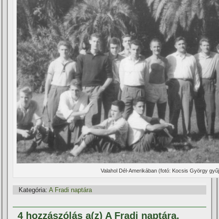
Valahol Dél-Amerikában (fotó: Kocsis György gyű
Kategória:
A Fradi naptára
4 hozzászólás a(z) A Fradi naptára,