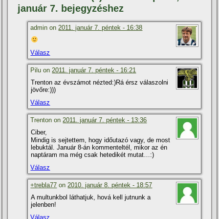
január 7. bejegyzéshez
admin on
2011. január 7. péntek - 16:38
Válasz
Pilu on
2011. január 7. péntek - 16:21
Trenton az évszámot nézted:)Rá érsz válaszolni
jövőre:)))
Válasz
Trenton on
2011. január 7. péntek - 13:36
Ciber,
Mindig is sejtettem, hogy időutazó vagy, de most
lebuktál. Január 8-án kommenteltél, mikor az én
naptáram ma még csak hetedikét mutat…:)
Válasz
+trebla77
on
2010. január 8. péntek - 18:57
A multunkbol láthatjuk, hová kell jutnunk a
jelenben!
Válasz