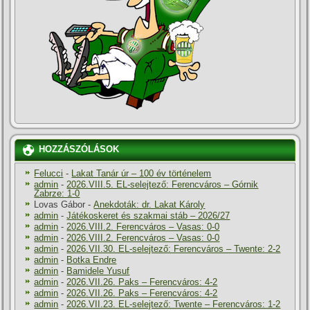
HOZZÁSZÓLÁSOK
Felucci
-
Lakat Tanár úr – 100 év történelem
admin
-
2026.VIII.5. EL-selejtező: Ferencváros – Górnik
Zabrze: 1-0
Lovas Gábor
-
Anekdoták: dr. Lakat Károly
admin
-
Játékoskeret és szakmai stáb – 2026/27
admin
-
2026.VIII.2. Ferencváros – Vasas: 0-0
admin
-
2026.VIII.2. Ferencváros – Vasas: 0-0
admin
-
2026.VII.30. EL-selejtező: Ferencváros – Twente: 2-2
admin
-
Botka Endre
admin
-
Bamidele Yusuf
admin
-
2026.VII.26. Paks – Ferencváros: 4-2
admin
-
2026.VII.26. Paks – Ferencváros: 4-2
admin
-
2026.VII.23. EL-selejtező: Twente – Ferencváros: 1-2