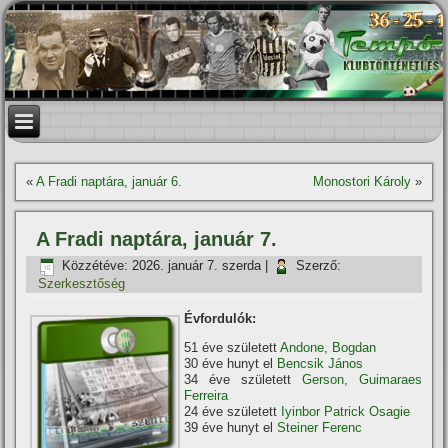
«
A Fradi naptára, január 6.
Monostori Károly
»
A Fradi naptára, január 7.
Közzétéve:
2026. január 7. szerda
|
Szerző:
Szerkesztőség
Évfordulók:
51 éve született
Andone, Bogdan
30 éve hunyt el
Bencsik János
34 éve született
Gerson, Guimaraes
Ferreira
24 éve született
Iyinbor Patrick Osagie
39 éve hunyt el
Steiner Ferenc