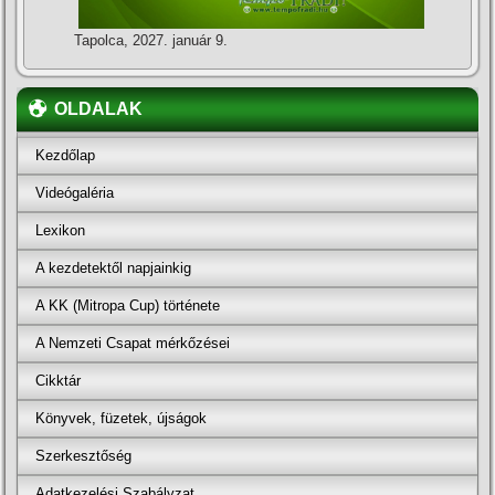
Tapolca, 2027. január 9.
OLDALAK
Kezdőlap
Videógaléria
Lexikon
A kezdetektől napjainkig
A KK (Mitropa Cup) története
A Nemzeti Csapat mérkőzései
Cikktár
Könyvek, füzetek, újságok
Szerkesztőség
Adatkezelési Szabályzat