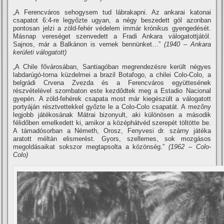
„A Ferencváros sehogysem tud lábrakapni. Az ankarai katonai
csapatot 6:4-re legyőzte ugyan, a négy beszedett gól azonban
pontosan jelzi a zöld-fehér védelem immár krónikus gyengedését.
Másnap vereséget szenvedett a Fradi Ankara válogatottjától.
Sajnos, már a Balkánon is vernek bennünket…”
(1940 – Ankara
kerületi válogatott)
„A Chile fővárosában, Santiagóban megrendezésre került négyes
labdarúgó-torna küzdelmei a brazil Botafogo, a chilei Colo-Colo, a
belgrádi Crvena Zvezda és a Ferencváros együttesének
részvételével szombaton este kezdődtek meg a Estadio Nacional
gyepén. A zöld-fehérek csapata most már kiegészült a válogatott
portyáján résztvettekkel győzte le a Colo-Colo csapatát. A mezőny
legjobb játékosának Mátrai bizonyult, aki különösen a második
félidőben emelkedett ki, amikor a középhátvéd szerepét töltötte be.
A támadósorban a Németh, Orosz, Fenyvesi dr. szárny játéka
aratott méltán elismerést. Gyors, szellemes, sok mozgásos
megoldásaikat sokszor megtapsolta a közönség.”
(1962 – Colo-
Colo)