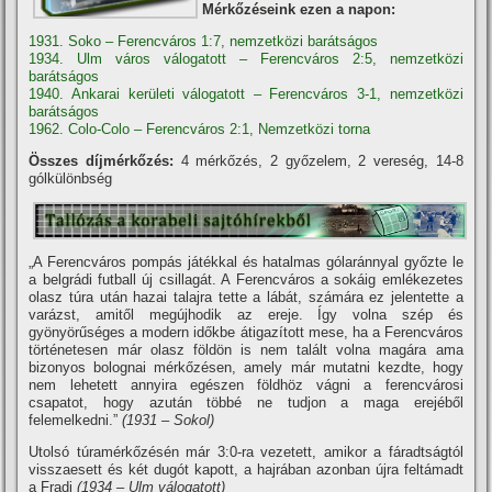
Mérkőzéseink ezen a napon:
1931. Soko – Ferencváros 1:7, nemzetközi barátságos
1934. Ulm város válogatott – Ferencváros 2:5, nemzetközi
barátságos
1940. Ankarai kerületi válogatott – Ferencváros 3-1, nemzetközi
barátságos
1962. Colo-Colo – Ferencváros 2:1, Nemzetközi torna
Összes díjmérkőzés:
4 mérkőzés, 2 győzelem, 2 vereség, 14-8
gólkülönbség
„A Ferencváros pompás játékkal és hatalmas gólaránnyal győzte le
a belgrádi futball új csillagát. A Ferencváros a sokáig emlékezetes
olasz túra után hazai talajra tette a lábát, számára ez jelentette a
varázst, amitől megújhodik az ereje. Így volna szép és
gyönyörűséges a modern időkbe átigazí­tott mese, ha a Ferencváros
történetesen már olasz földön is nem talált volna magára ama
bizonyos bolognai mérkőzésen, amely már mutatni kezdte, hogy
nem lehetett annyira egészen földhöz vágni a ferencvárosi
csapatot, hogy azután többé ne tudjon a maga erejéből
felemelkedni.”
(1931 – Sokol)
Utolsó túramérkőzésén már 3:0-ra vezetett, amikor a fáradtságtól
visszaesett és két dugót kapott, a hajrában azonban újra feltámadt
a Fradi
(1934 – Ulm válogatott)