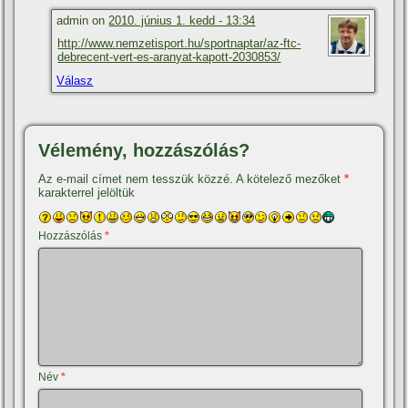
admin on
2010. június 1. kedd - 13:34
http://www.nemzetisport.hu/sportnaptar/az-ftc-
debrecent-vert-es-aranyat-kapott-2030853/
Válasz
Vélemény, hozzászólás?
Az e-mail címet nem tesszük közzé.
A kötelező mezőket
*
karakterrel jelöltük
Hozzászólás
*
Név
*