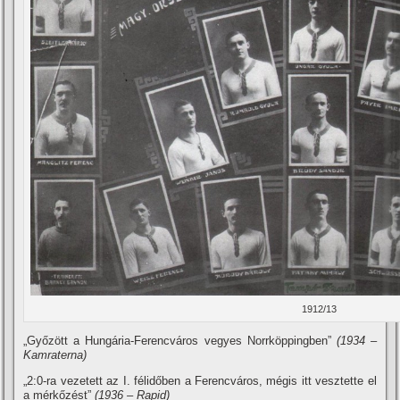
1912/13
„Győzött a Hungária-Ferencváros vegyes Norrköppingben”
(1934 –
Kamraterna)
„2:0-ra vezetett az I. félidőben a Ferencváros, mégis itt vesztette el
a mérkőzést”
(1936 – Rapid)