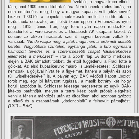
évekből, a magyar kupa elhódí­
tása, amit 1909-ben indí­tottak útjára. Nem lennénk hiteles forrás, ha
nem emlí­tenénk meg, hogy a magyar kupának volt „előzménye”,
hiszen 1903-tól a bajnoki mérkőzések mellett elindí­tották az
Ezüstlabda sorozatot, amit első í­zben éppen a Ferencváros nyert
meg. ..1913. június 1-én, egy forró nyári napon rendezték a
kupadöntőt a Ferencváros és a Budapesti AK csapatai között. A
döntőre az akkori hí­radások szerint nagyon kevesen voltak kí­
váncsiak:
“No de valljuk meg, a játék maga nem is érdemelt dúsabb
keretet. Nagyobbára szí­ntelen, egyhangú játék, a bí­ró egymásra
halmozott tévedés és a szerencsésebb csapat fölülkerekedése
jellemezte a mérkőzést”
– í­rta a Sporthí­rlap…A döntő mérkőzés
elején a BAK támadott többet, de ettől függetlenül a Fradi lőtte a
gólokat. Az első kupasikerünk másról is „emlékezetes: „Schlosser
nemcsak a góljával hí­vta fel a figyelmet, hanem a pályán és azon
túli „viselkedésével” is. A pályán egy BAK védőtől kapott „boxot”
torolt meg, egy jól irányzott rúgással, a másik botrány két hölgy
körül játszódott le. Schlosser felesége megsértette az egyik BAK-
játékos barátnőjét, melyért a tettre kész barát próbált elégtételt
venni a férjen a mérkőzés után az öltözőben, ahol azonban győzött
a túlerő és a csapattársak „kitoloncolták” a felhevült párbajhőst.
(1913 – BAK)