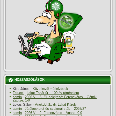
HOZZÁSZÓLÁSOK
Kiss János
-
Következő mérkőzések
Felucci
-
Lakat Tanár úr – 100 év történelem
admin
-
2026.VIII.5. EL-selejtező: Ferencváros – Górnik
Zabrze: 1-0
Lovas Gábor
-
Anekdoták: dr. Lakat Károly
admin
-
Játékoskeret és szakmai stáb – 2026/27
admin
-
2026.VIII.2. Ferencváros – Vasas: 0-0