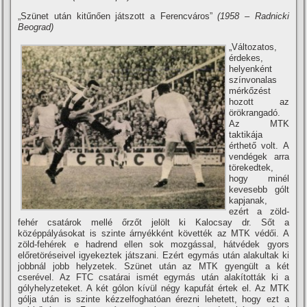
„Szünet után kitűnően játszott a Ferencváros”
(1958 – Radnicki
Beograd)
„Változatos,
érdekes,
helyenként
szí­nvonalas
mérkőzést
hozott az
örökrangadó.
Az MTK
taktikája
érthető volt. A
vendégek arra
törekedtek,
hogy minél
kevesebb gólt
kapjanak,
ezért a zöld-
fehér csatárok mellé őrzőt jelölt ki Kalocsay dr. Sőt a
középpályásokat is szinte árnyékként követték az MTK védői. A
zöld-fehérek e hadrend ellen sok mozgással, hátvédek gyors
előretöréseivel igyekeztek játszani. Ezért egymás után alakultak ki
jobbnál jobb helyzetek. Szünet után az MTK gyengült a két
cserével. Az FTC csatárai ismét egymás után alakí­tották ki a
gólyhelyzeteket. A két gólon kí­vül négy kapufát értek el. Az MTK
gólja után is szinte kézzelfoghatóan érezni lehetett, hogy ezt a