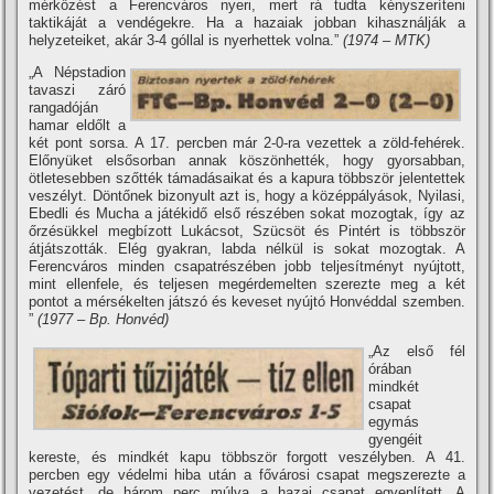
mérkőzést a Ferencváros nyeri, mert rá tudta kényszerí­teni
taktikáját a vendégekre. Ha a hazaiak jobban kihasználják a
helyzeteiket, akár 3-4 góllal is nyerhettek volna.”
(1974 – MTK)
„A Népstadion
tavaszi záró
rangadóján
hamar eldőlt a
két pont sorsa. A 17. percben már 2-0-ra vezettek a zöld-fehérek.
Előnyüket elsősorban annak köszönhették, hogy gyorsabban,
ötletesebben szőtték támadásaikat és a kapura többször jelentettek
veszélyt. Döntőnek bizonyult azt is, hogy a középpályások, Nyilasi,
Ebedli és Mucha a játékidő első részében sokat mozogtak, í­gy az
őrzésükkel megbí­zott Lukácsot, Szücsöt és Pintért is többször
átjátszották. Elég gyakran, labda nélkül is sokat mozogtak. A
Ferencváros minden csapatrészében jobb teljesí­tményt nyújtott,
mint ellenfele, és teljesen megérdemelten szerezte meg a két
pontot a mérsékelten játszó és keveset nyújtó Honvéddal szemben.
”
(1977 – Bp. Honvéd)
„Az első fél
órában
mindkét
csapat
egymás
gyengéit
kereste, és mindkét kapu többször forgott veszélyben. A 41.
percben egy védelmi hiba után a fővárosi csapat megszerezte a
vezetést, de három perc múlva a hazai csapat egyenlí­tett. A