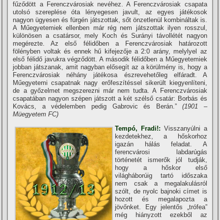
fűződött a Ferenczvárosiak nevéhez. A Ferenczvárosiak csapata
utolsó szereplése óta lényegesen javult, az egyes játékosok
nagyon ügyesen és fürgén játszottak, sőt önzetlenül kombináltak is.
A Műegyetemiek ellenben már rég nem játszottak ilyen rosszul,
különösen a csatársor, mely Koch és Surányi távollétét nagyon
megérezte. Az első félidőben a Ferenczvárosiak határozott
fölényben voltak és ennek hű kifejezője a 2:0 arány, melylyel az
első félidő javukra végződött. A második félidőben a Műegyetemiek
jobban játszanak, amit nagyban elősegí­t az a körülmény is, hogy a
Ferenczvárosiak néhány játékosa észrevehetőleg elfáradt. A
Műegyetemi csapatnak nagy erőfeszí­téssel sikerült kiegyenlí­teni,
de a győzelmet megszerezni már nem tudta. A Ferenczvárosiak
csapatában nagyon szépen játszott a két szélső csatár: Borbás és
Kovács, a védelemben pedig Gabrovic és Berán.”
(1901 –
Müegyetem FC)
Tempó, Fradi!:
Visszanyúlni a
kezdetekhez, a hőskorhoz
igazán hálás feladat. A
ferencvárosi labdarúgás
történetét ismerők jól tudják,
hogy a hőskor első
világháborúig tartó időszaka
nem csak a megalakulásról
szólt, de nyolc bajnoki cí­met is
hozott és megalapozta a
jövőnket. Egy jelentős „trófea”
még hiányzott ezekből az