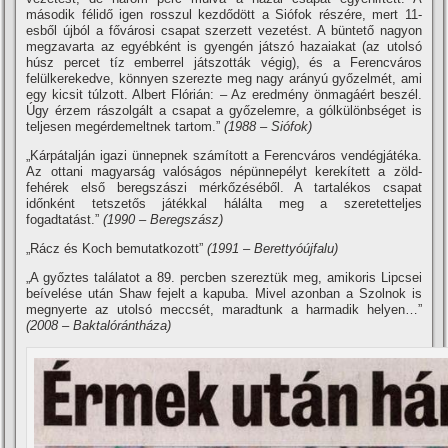
második félidő igen rosszul kezdődött a Siófok részére, mert 11-
esből újból a fővárosi csapat szerzett vezetést. A büntető nagyon
megzavarta az egyébként is gyengén játszó hazaiakat (az utolsó
húsz percet tí­z emberrel játszották végig), és a Ferencváros
felülkerekedve, könnyen szerezte meg nagy arányú győzelmét, ami
egy kicsit túlzott. Albert Flórián: – Az eredmény önmagáért beszél.
Úgy érzem rászolgált a csapat a győzelemre, a gólkülönbséget is
teljesen megérdemeltnek tartom.”
(1988 – Siófok)
„Kárpátalján igazi ünnepnek számí­tott a Ferencváros vendégjátéka.
Az ottani magyarság valóságos népünnepélyt kerekí­tett a zöld-
fehérek első beregszászi mérkőzéséből. A tartalékos csapat
időnként tetszetős játékkal hálálta meg a szeretetteljes
fogadtatást.”
(1990 – Beregszász)
„Rácz és Koch bemutatkozott”
(1991 – Berettyóújfalu)
„A győztes találatot a 89. percben szereztük meg, amikoris Lipcsei
beí­velése után Shaw fejelt a kapuba. Mivel azonban a Szolnok is
megnyerte az utolsó meccsét, maradtunk a harmadik helyen…”
(2008 – Baktalórántháza)