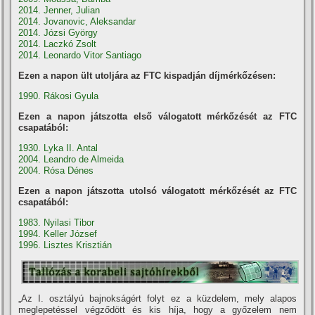
2014. Jenner, Julian
2014. Jovanovic, Aleksandar
2014. Józsi György
2014. Laczkó Zsolt
2014. Leonardo Vitor Santiago
Ezen a napon ült utoljára az FTC kispadján díjmérkőzésen:
1990. Rákosi Gyula
Ezen a napon játszotta első válogatott mérkőzését az FTC
csapatából:
1930. Lyka II. Antal
2004. Leandro de Almeida
2004. Rósa Dénes
Ezen a napon játszotta utolsó válogatott mérkőzését az FTC
csapatából:
1983. Nyilasi Tibor
1994. Keller József
1996. Lisztes Krisztián
„Az I. osztályú bajnokságért folyt ez a küzdelem, mely alapos
meglepetéssel végződött és kis hí­ja, hogy a győzelem nem