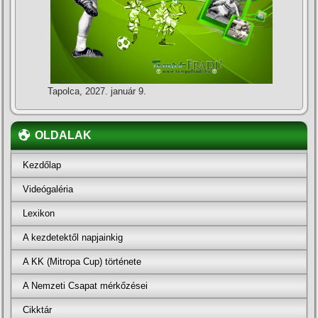
Tapolca, 2027. január 9.
OLDALAK
Kezdőlap
Videógaléria
Lexikon
A kezdetektől napjainkig
A KK (Mitropa Cup) története
A Nemzeti Csapat mérkőzései
Cikktár