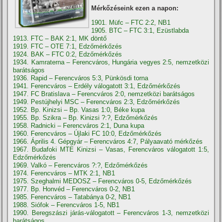
Mérkőzéseink ezen a napon:
1901. Müfc – FTC 2:2, NB1
1905. BTC – FTC 3:1, Ezüstlabda
1913. FTC – BAK 2:1, MK döntő
1919. FTC – OTE 7:1, Edzőmérkőzés
1924. BAK – FTC 0:2, Edzőmérkőzés
1934. Kamraterna – Ferencváros, Hungária vegyes 2:5, nemzetközi
barátságos
1936. Rapid – Ferencváros 5:3, Pünkösdi torna
1941. Ferencváros – Erdély válogatott 3:1, Edzőmérkőzés
1947. FC Bratislava – Ferencváros 2:0, nemzetközi barátságos
1949. Pestújhelyi MSC – Ferencváros 2:3, Edzőmérkőzés
1952. Bp. Kinizsi – Bp. Vasas 1:0, Béke kupa
1955. Bp. Szikra – Bp. Kinizsi ?:?, Edzőmérkőzés
1958. Radnicki – Ferencváros 2:1, Duna kupa
1960. Ferencváros – Újlaki FC 10:0, Edzőmérkőzés
1966. Április 4. Gépgyár – Ferencváros 4:7, Pályaavató mérkőzés
1967. Budafoki MTE Kinizsi – Vasas, Ferencváros válogatott 1:5,
Edzőmérkőzés
1969. Valkó – Ferencváros ?:?, Edzőmérkőzés
1974. Ferencváros – MTK 2:1, NB1
1975. Szeghalmi MEDOSZ – Ferencváros 0-5, Edzőmérkőzés
1977. Bp. Honvéd – Ferencváros 0-2, NB1
1985. Ferencváros – Tatabánya 0-2, NB1
1988. Siófok – Ferencváros 1-5, NB1
1990. Beregszászi járás-válogatott – Ferencváros 1-3, nemzetközi
barátságos