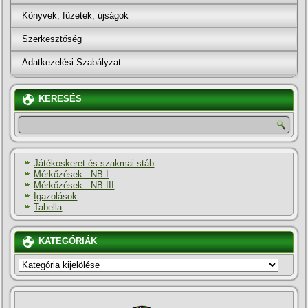
Könyvek, füzetek, újságok
Szerkesztőség
Adatkezelési Szabályzat
KERESÉS
Játékoskeret és szakmai stáb
Mérkőzések - NB I
Mérkőzések - NB III
Igazolások
Tabella
KATEGÓRIÁK
KATEGÓRIÁK