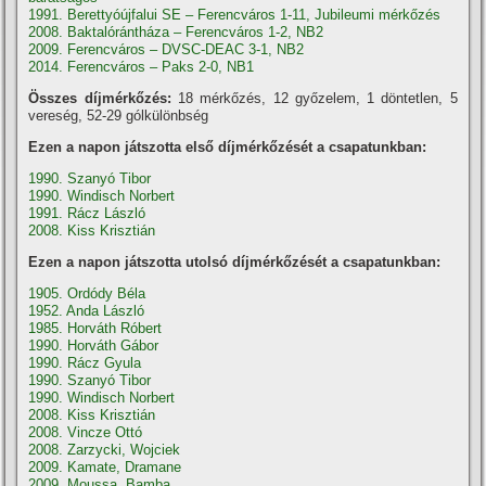
1991. Berettyóújfalui SE – Ferencváros 1-11, Jubileumi mérkőzés
2008. Baktalórántháza – Ferencváros 1-2, NB2
2009. Ferencváros – DVSC-DEAC 3-1, NB2
2014. Ferencváros – Paks 2-0, NB1
Összes díjmérkőzés:
18 mérkőzés, 12 győzelem, 1 döntetlen, 5
vereség, 52-29 gólkülönbség
Ezen a napon játszotta első díjmérkőzését a csapatunkban:
1990. Szanyó Tibor
1990. Windisch Norbert
1991. Rácz László
2008. Kiss Krisztián
Ezen a napon játszotta utolsó díjmérkőzését a csapatunkban:
1905. Ordódy Béla
1952. Anda László
1985. Horváth Róbert
1990. Horváth Gábor
1990. Rácz Gyula
1990. Szanyó Tibor
1990. Windisch Norbert
2008. Kiss Krisztián
2008. Vincze Ottó
2008. Zarzycki, Wojciek
2009. Kamate, Dramane
2009. Moussa, Bamba