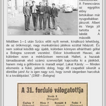
A Ferencváros
az egygólos
előny
birtokában már
nyugodtabban
játszott. Albert
és Varga jól
tartotta a
labdát. A
második
félidőben 1—1 után Szűcs előtt nyí­lt remek, kí­nálkozó lehetőség,
de az örökmozgó, nagy munkabí­rású játékos ezúttal hibázott. És
nem sokkal később egy újabb, különben könnyen elhárí­tható góllal
a Bologna szerzett vezetést. Ekkor következett Havasi, aki
különben ezen a mérkőzésen nemcsak Hallert, a hazaiak
támadásainak első számú szervezőjét kapcsolta ki a játékból,
hanem még a góllövésre is maradt ereje!..Lakat Károly: — Minden
elismerés a fiúké, jelentős dolog, hogy 48 csapatból sikerült a
döntőbe jutni! Az is igen nagy szó, hogy ismét idegenben harcoltuk
ki a továbbjutást.”
(1968 – Bologna)