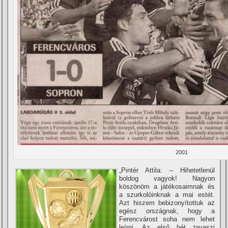
2001
„Pintér Attila: – Hihetetlenül
boldog vagyok! Nagyon
köszönöm a játékosaimnak és
a szurkolóinknak a mai estét.
Azt hiszem bebizonyí­tottuk az
egész országnak, hogy a
Ferencvárost soha nem lehet
leí­rni. Az első hét tavaszi