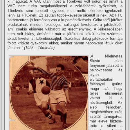
ki magukat. A VAC után most a Törekvés volt soron és amint a
VAC nem tudta megakadályozni a zöld-fehérek győzelmét, a
Törekvés sem tehetett egyebet, mint méltó ellenfele igyekezett
lenni az FTC-nek. Ez azután többé-kevésbé sikerült is neki. Az FTC
határozottan jó formában van a kupamérkőzésein. Gólra törő játékot
produkálnak minden felesleges sallangot kivetettek a játékukból,
ami csakis előnyére válhatott az eredménynek. A lelkesedésben
sem volt hiány, ámbár itt már a játékosok közül szép számmal
akadt kivétel is. Előrebocsájtjuk illuzórikus dolog játékosok formája
fölött kritikát gyakorolni akkor, amikor három naponként látjuk őket
játszani.”
(1925 – Törekvés)
„A félelmetes
Slavia ellen
fényesen játszott a
bajnokcsapat és
olyan
elvitathatatlan
fölénnyel gyűrte
maga alá, hogy
teljes elismerést
váltott ki a
nézőseregből. Az
első félidőben,
meglehetősen erős
széltől támogatva,
már eleve biztosí­
totta a sikert a