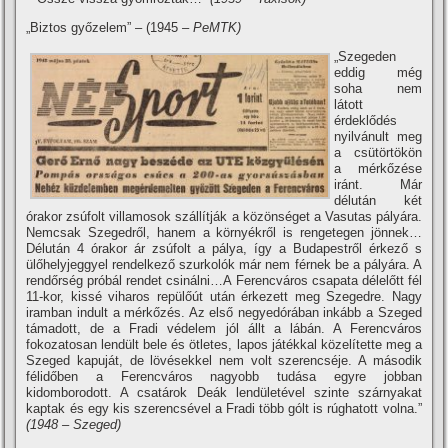
„Biztos győzelem” – (1945
– PeMTK)
„Szegeden
eddig még
soha nem
látott
érdeklődés
nyilvánult meg
a csütörtökön
a mérkőzése
iránt. Már
délután két
órakor zsúfolt villamosok szállí­tják a közönséget a Vasutas pályára.
Nemcsak Szegedről, hanem a környékről is rengetegen jönnek…
Délután 4 órakor ár zsúfolt a pálya, í­gy a Budapestről érkező s
ülőhelyjeggyel rendelkező szurkolók már nem férnek be a pályára. A
rendőrség próbál rendet csinálni…A Ferencváros csapata délelőtt fél
11-kor, kissé viharos repülőút után érkezett meg Szegedre. Nagy
iramban indult a mérkőzés. Az első negyedórában inkább a Szeged
támadott, de a Fradi védelem jól állt a lábán. A Ferencváros
fokozatosan lendült bele és ötletes, lapos játékkal közelí­tette meg a
Szeged kapuját, de lövésekkel nem volt szerencséje. A második
félidőben a Ferencváros nagyobb tudása egyre jobban
kidomborodott. A csatárok Deák lendületével szinte szárnyakat
kaptak és egy kis szerencsével a Fradi több gólt is rúghatott volna.”
(1948 – Szeged)