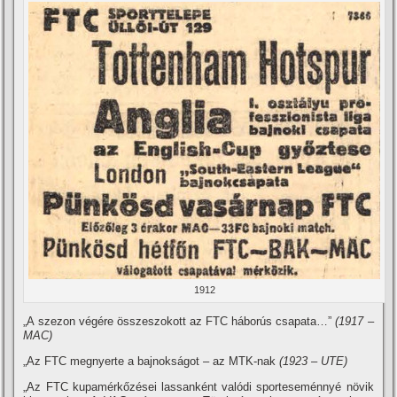
1912
„A szezon végére összeszokott az FTC háborús csapata…”
(1917 –
MAC)
„Az FTC megnyerte a bajnokságot – az MTK-nak
(1923 – UTE)
„Az FTC kupamérkőzései lassanként valódi sporteseménnyé növik