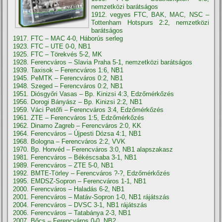
nemzetközi barátságos
1912. vegyes FTC, BAK, MAC, NSC –
Tottenham Hotspurs 2:2, nemzetközi
barátságos
1917. FTC – MAC 4-0, Háborús serleg
1923. FTC – UTE 0-0, NB1
1925. FTC – Törekvés 5-2, MK
1928. Ferencváros – Slavia Praha 5-1, nemzetközi barátságos
1939. Taxisok – Ferencváros 1:6, NB1
1945. PeMTK – Ferencváros 0:2, NB1
1948. Szeged – Ferencváros 0:2, NB1
1951. Diósgyőri Vasas – Bp. Kinizsi 4:3, Edzőmérkőzés
1956. Dorogi Bányász – Bp. Kinizsi 2:2, NB1
1959. Váci Petőfi – Ferencváros 3:4, Edzőmérkőzés
1961. ZTE – Ferencváros 1:5, Edzőmérkőzés
1962. Dinamo Zagreb – Ferencváros 2:0, KK
1964. Ferencváros – Újpesti Dózsa 4:1, NB1
1968. Bologna – Ferencváros 2:2, VVK
1970. Bp. Honvéd – Ferencváros 3:0, NB1 alapszakasz
1981. Ferencváros – Békéscsaba 3-1, NB1
1989. Ferencváros – ZTE 5-0, NB1
1992. BMTE-Törley – Ferencváros ?-?, Edzőmérkőzés
1995. EMDSZ-Sopron – Ferencváros 1-1, NB1
2000. Ferencváros – Haladás 6-2, NB1
2001. Ferencváros – Matáv-Sopron 1-0, NB1 rájátszás
2004. Ferencváros – DVSC 3-1, NB1 rájátszás
2006. Ferencváros – Tatabánya 2-3, NB1
2007. Bőcs – Ferencváros 0-0, NB2