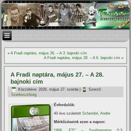
«
A Fradi naptára, május 26. – A 3. bajnoki cí­m
A Fradi naptára, május 28. – A 6. bajnoki cí­m
»
A Fradi naptára, május 27. – A 28.
bajnoki cí­m
Közzétéve:
2026. május 27. szerda
|
Szerző:
Szerkesztőség
Évfordulók:
40 éve született
Schembri, Andre
Mérkőzéseink ezen a napon:
1906. FTC – Southampton 0:3,