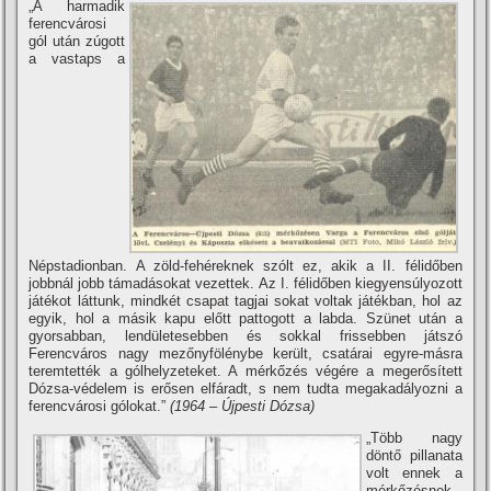
„A harmadik
ferencvárosi
gól után zúgott
a vastaps a
Népstadionban. A zöld-fehéreknek szólt ez, akik a II. félidőben
jobbnál jobb támadásokat vezettek. Az I. félidőben kiegyensúlyozott
játékot láttunk, mindkét csapat tagjai sokat voltak játékban, hol az
egyik, hol a másik kapu előtt pattogott a labda. Szünet után a
gyorsabban, lendületesebben és sokkal frissebben játszó
Ferencváros nagy mezőnyfölénybe került, csatárai egyre-másra
teremtették a gólhelyzeteket. A mérkőzés végére a megerősí­tett
Dózsa-védelem is erősen elfáradt, s nem tudta megakadályozni a
ferencvárosi gólokat.”
(1964 – Újpesti Dózsa)
„Több nagy
döntő pillanata
volt ennek a
mérkőzésnek.