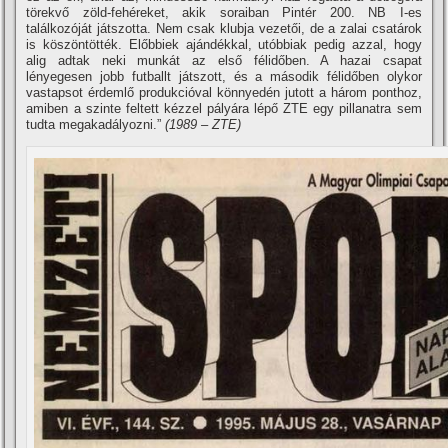
törekvő zöld-fehéreket, akik soraiban Pintér 200. NB I-es
találkozóját játszotta. Nem csak klubja vezetői, de a zalai csatárok
is köszöntötték. Előbbiek ajándékkal, utóbbiak pedig azzal, hogy
alig adtak neki munkát az első félidőben. A hazai csapat
lényegesen jobb futballt játszott, és a második félidőben olykor
vastapsot érdemlő produkcióval könnyedén jutott a három ponthoz,
amiben a szinte feltett kézzel pályára lépő ZTE egy pillanatra sem
tudta megakadályozni.”
(1989 – ZTE)