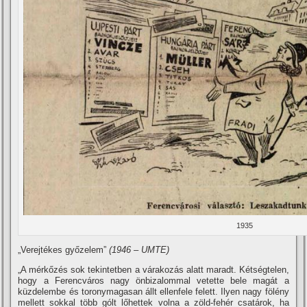
1935
„Verejtékes győzelem”
(1946 – UMTE)
„A mérkőzés sok tekintetben a várakozás alatt maradt. Kétségtelen,
hogy a Ferencváros nagy önbizalommal vetette bele magát a
küzdelembe és toronymagasan állt ellenfele felett. Ilyen nagy fölény
mellett sokkal több gólt lőhettek volna a zöld-fehér csatárok, ha