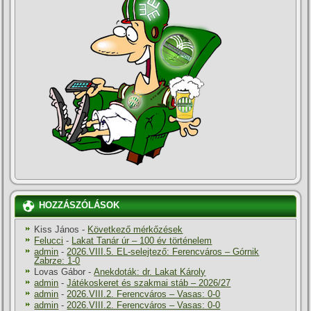
HOZZÁSZÓLÁSOK
Kiss János
-
Következő mérkőzések
Felucci
-
Lakat Tanár úr – 100 év történelem
admin
-
2026.VIII.5. EL-selejtező: Ferencváros – Górnik
Zabrze: 1-0
Lovas Gábor
-
Anekdoták: dr. Lakat Károly
admin
-
Játékoskeret és szakmai stáb – 2026/27
admin
-
2026.VIII.2. Ferencváros – Vasas: 0-0
admin
-
2026.VIII.2. Ferencváros – Vasas: 0-0