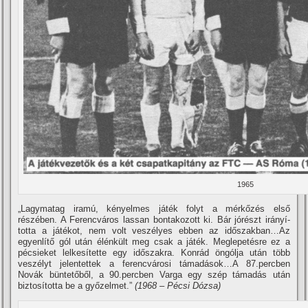
1965
„Lagymatag iramú, kényelmes játék folyt a mérkőzés első
részében. A Ferencváros lassan bontakozott ki. Bár jórészt irányí­
totta a játékot, nem volt veszélyes ebben az időszakban…Az
egyenlí­tő gól után élénkült meg csak a játék. Meglepetésre ez a
pécsieket lelkesí­tette egy időszakra. Konrád öngólja után több
veszélyt jelentettek a ferencvárosi támadások…A 87.percben
Novák büntetőből, a 90.percben Varga egy szép támadás után
biztosí­totta be a győzelmet.”
(1968 – Pécsi Dózsa)