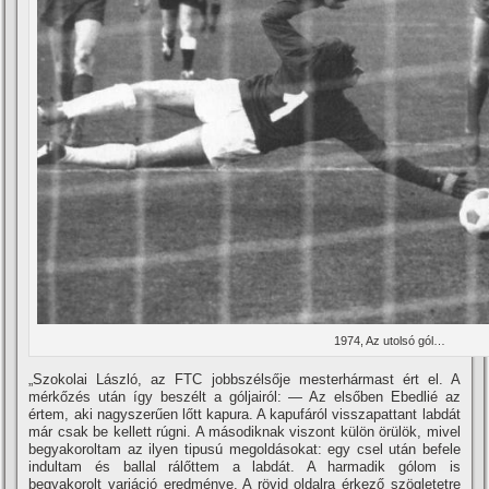
1974, Az utolsó gól…
„Szokolai László, az FTC jobbszélsője mesterhármast ért el. A
mérkőzés után í­gy beszélt a góljairól: — Az elsőben Ebedlié az
értem, aki nagyszerűen lőtt kapura. A kapufáról visszapattant labdát
már csak be kellett rúgni. A másodiknak viszont külön örülök, mivel
begyakoroltam az ilyen tipusú megoldásokat: egy csel után befele
indultam és ballal rálőttem a labdát. A harmadik gólom is
begyakorolt variáció eredménye. A rövid oldalra érkező szögletetre