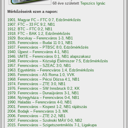
68 éve született
Tepszics Ignác
Mérkőzéseink ezen a napon:
1901. Magyar FC – FTC 0:7, Edzőmérkőzés
1907. FTC – 33 FC 9:2, NB1
1912. BTC – FTC 0:2, NB1
1918. FTC – BAK 1:2, Edzőmérkőzés
1929. Bocskay – Ferencváros 1-3, NB1
1935. Ferencváros – Budai 11 0:1, NB1
1937. Ferencváros – PTBSC 8:0, Edzőmérkőzés
1940. Újpest – Ferencváros 4-1, NB1
1946. UMTE – Ferencváros 0:1, NB1 alapszakasz
1948. Ferencváros – Községi Élelmiszer 7:5, Edzőmérkőzés
1957. Ferencváros – SZEAC 3:0, NB1
1963. Egyetértés – Ferencváros 1:4, Edzőmérkőzés
1965. Ferencváros – AS Roma 1:0, VVK
1968. Ferencváros – Pécsi Dózsa 4:1, NB1
1974. Ferencváros – ZTE 3:0, NB1
1976. Ferencváros – SW Innsbruck 0:2, KK
1979. Ferencváros – Dunaújváros 3-1, NB1
1984. Nyíregyháza – Ferencváros 0-4, NB1
1990. Haladás – Ferencváros 4-0, NB1
2001. Ferencváros – Kispest 1-2, NB1 rájátszás
2004. Bodajk – Ferencváros 1-3, MK
2006. Ferencváros – ZTE 2-2, NB1
2007. Ferencváros – Szolnoki MÁV 0-0, NB2
2015. Ferencváros – Szigetszentmiklós 7-1, Ligakupa