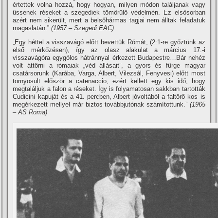
értettek volna hozzá, hogy hogyan, milyen módon találjanak vagy
üssenek réseket a szegediek tömörülő védelmén. Ez elsősorban
azért nem sikerült, mert a belsőhármas tagjai nem álltak feladatuk
magaslatán.”
(1957 – Szegedi EAC)
„Egy héttel a visszavágó előtt bevettük Rómát, (2:1-re győztünk az
első mérkőzésen), í­gy az olasz alakulat a március 17.-i
visszavágóra egygólos hátránnyal érkezett Budapestre…Bár nehéz
volt áttörni a rómaiak „véd állásait”, a gyors és fürge magyar
csatársorunk (Karába, Varga, Albert, Vilezsál, Fenyvesi) előtt most
tornyosult először a catenaccio, ezért kellett egy kis idő, hogy
megtaláljuk a falon a réseket. Így is folyamatosan sakkban tartották
Cudicini kapuját és a 41. percben, Albert jóvoltából a faltörő kos is
megérkezett mellyel már biztos továbbjutónak számí­tottunk.”
(1965
– AS Roma)