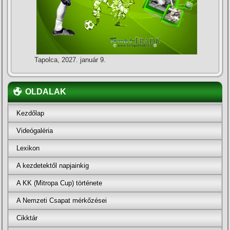
Tapolca, 2027. január 9.
OLDALAK
Kezdőlap
Videógaléria
Lexikon
A kezdetektől napjainkig
A KK (Mitropa Cup) története
A Nemzeti Csapat mérkőzései
Cikktár