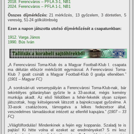
2018. Ferencváros – PFLA 3-1, NB1
2024. Ferencváros – PFLA 1-1, NB1
Összes díjmérkőzés:
21 mérkőzés, 13 győzelem, 3 döntetlen, 5
vereség, 51-24 gólkülönbség
Ezen a napon játszotta utolsó díjmérkőzését a csapatunkban:
1912. Varga János
1990. Bús Iván
„A Ferencvárosi Torna-Klub és a Magyar Football-Klub I. csapata
ma délután először mérkőzött egymással. A Ferencvárosi Torna-
Klub 7 goalt csinált a Magyar Football-Klub 0 goalja ellenében.”
(1901 – Magyar FC)
„A soroksári-uti versenypályán a Ferencvárosi Torna-Klub-nak, bár
tekintélyes gólarányban győzte le a 33-asokat, mégis kemény
munkája akadt. Az első félidőben a fehér-feketék olyan szépen
játszottak, hogy kétségesnek látszott a bajnokcsapat győzelme. A
33-asok csatázósora, támogatva a lelkes fedezetsor által,
veszedelmes támadásokat intézett az ellenfél kapujára.”
(1907 – 33
FC)
„Világfölfordulás! Mindenkinek a fején egy koppanás. Szaladj te is
pajtás! Ki hitte volna el ezeket az eredményeket? S mi lesz