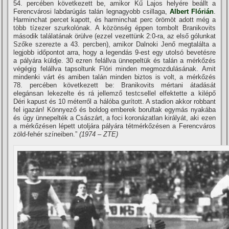
54. percében következett be, amikor Kű Lajos helyére beállt a
Ferencvárosi labdarúgás talán legnagyobb csillaga,
Albert Flórián
.
Harminchat percet kapott, és harminchat perc örömöt adott még a
több tí­zezer szurkolónak. A közönség éppen tombolt Branikovits
második találatának örülve (ezzel vezettünk 2:0-ra, az első gólunkat
Szőke szerezte a 43. percben), amikor Dalnoki Jenő megtalálta a
legjobb időpontot arra, hogy a legendás 9-est egy utolsó bevetésre
a pályára küldje. 30 ezren felállva ünnepeltük és talán a mérkőzés
végégig felállva tapsoltunk Flóri minden megmozdulásának. Amit
mindenki várt és amiben talán minden biztos is volt, a mérkőzés
78. percében következett be: Branikovits mértani átadását
elegánsan lekezelte és rá jellemző testcsellel elfektette a kilépő
Déri kapust és 10 méterről a hálóba gurí­tott. A stadion akkor robbant
fel igazán! Könnyező és boldog emberek borultak egymás nyakába
és úgy ünnepelték a Császárt, a foci koronázatlan királyát, aki ezen
a mérkőzésen lépett utoljára pályára tétmérkőzésen a Ferencváros
zöld-fehér szí­neiben.”
(1974 – ZTE)