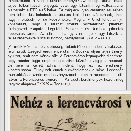
mindezeknek a végső következménye? Az eddigi status máris
teljes fölbomlással fenyeget; csak egy látszik még változatlanul
biztosnak: a FTC első helye. De még egy ilyen vasárnap és sejteni
sem lehet, kik haladnak a kibukás felé. Formaváltozások, ilyen
nagy méretűek, el se képzelhetők. Még a FTC-ról lehet annyit
konstatálni, hogy a látszat szerint részletekben pihenteti
túldolgozott csapatát. Legutóbb Schlosser és Rumbold pihentek
sebesülés cí­mén. Az ötlet — ha í­gy van — jó s úgy látszik, a
teljesí­tményekre nincs is komoly befolyással.”
(1912 – BTC)
„A mérkőzés az élvezetesség tekintetében minden várakozást
felülmúlott. Szegedi eredménye után a Bocskai olyan teljesí­tményt
nyújtott, amit nem vártak tőle. A Ferencváros legnagyobb dicsérete,
hogy minden tagja erejét megfeszí­tve küzdötte végig a meccset.
De bele is kellett adnia mindent, hogy ezt az eredményt
kiharcolhassa. Turay volt ennek a győzelemnek a hőse. Legendás
munkabí­rása szinte meghatványozódott ezen a meccsen. | Tóth
István a Ferencváros trénere: — Az adott körülmények között meg
vagyok elégedve.”
(1929 – Bocskay)