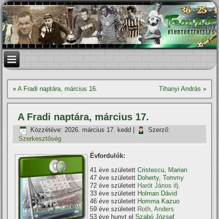
«
A Fradi naptára, március 16.
Tihanyi András
»
A Fradi naptára, március 17.
Közzétéve:
2026. március 17. kedd
|
Szerző:
Szerkesztőség
Évfordulók:
41 éve született
Cristescu, Marian
47 éve született
Doherty, Tommy
72 éve született
Harót János ifj.
33 éve született
Holman Dávid
46 éve született
Homma Kazuo
59 éve született
Roth, Anders
53 éve hunyt el
Szabó József