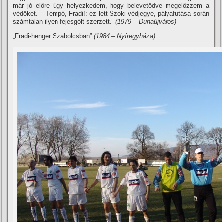
már jó előre úgy helyezkedem, hogy belevetődve megelőzzem a
védőket. – Tempó, Fradi!: ez lett Szoki védjegye, pályafutása során
számtalan ilyen fejesgólt szerzett.”
(1979 – Dunaújváros)
„
Fradi-henger
Szabolcsban”
(1984 – Nyí­regyháza)