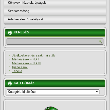
Könyvek, füzetek, újságok
Szerkesztőség
Adatkezelési Szabályzat
KERESÉS
Játékoskeret és szakmai stáb
Mérkőzések - NB I
Mérkőzések - NB III
Igazolások
Tabella
KATEGÓRIÁK
KATEGÓRIÁK