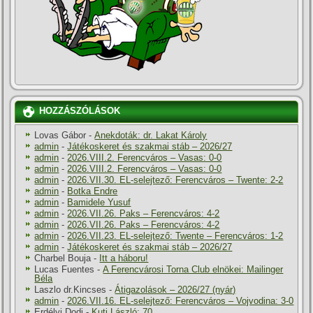
HOZZÁSZÓLÁSOK
Lovas Gábor
-
Anekdoták: dr. Lakat Károly
admin
-
Játékoskeret és szakmai stáb – 2026/27
admin
-
2026.VIII.2. Ferencváros – Vasas: 0-0
admin
-
2026.VIII.2. Ferencváros – Vasas: 0-0
admin
-
2026.VII.30. EL-selejtező: Ferencváros – Twente: 2-2
admin
-
Botka Endre
admin
-
Bamidele Yusuf
admin
-
2026.VII.26. Paks – Ferencváros: 4-2
admin
-
2026.VII.26. Paks – Ferencváros: 4-2
admin
-
2026.VII.23. EL-selejtező: Twente – Ferencváros: 1-2
admin
-
Játékoskeret és szakmai stáb – 2026/27
Charbel Bouja
-
Itt a háboru!
Lucas Fuentes
-
A Ferencvárosi Torna Club elnökei: Mailinger
Béla
Laszlo dr.Kincses
-
Átigazolások – 2026/27 (nyár)
admin
-
2026.VII.16. EL-selejtező: Ferencváros – Vojvodina: 3-0
Erdélyi Dodi
-
Kuti László: 70