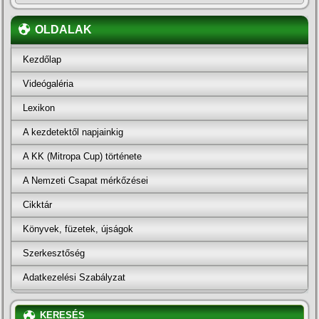
OLDALAK
Kezdőlap
Videógaléria
Lexikon
A kezdetektől napjainkig
A KK (Mitropa Cup) története
A Nemzeti Csapat mérkőzései
Cikktár
Könyvek, füzetek, újságok
Szerkesztőség
Adatkezelési Szabályzat
KERESÉS