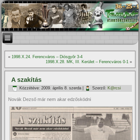
«
1998.X.24. Ferencváros – Diósgyőr 3-4
1998.X.28. MK, III. Kerület – Ferencváros 0-1
»
A szakí­tás
Közzétéve:
2009. április 8. szerda
|
Szerző:
K@rcsi
Novák Dezső már nem akar edzősködni