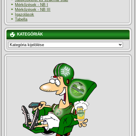
Mérkőzések - NB I
Mérkőzések - NB III
Igazolások
Tabella
KATEGÓRIÁK
KATEGÓRIÁK