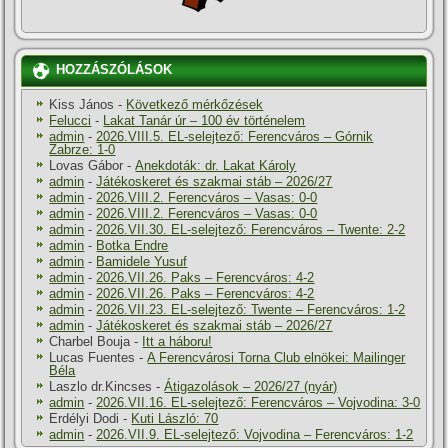
HOZZÁSZÓLÁSOK
Kiss János
-
Következő mérkőzések
Felucci
-
Lakat Tanár úr – 100 év történelem
admin
-
2026.VIII.5. EL-selejtező: Ferencváros – Górnik
Zabrze: 1-0
Lovas Gábor
-
Anekdoták: dr. Lakat Károly
admin
-
Játékoskeret és szakmai stáb – 2026/27
admin
-
2026.VIII.2. Ferencváros – Vasas: 0-0
admin
-
2026.VIII.2. Ferencváros – Vasas: 0-0
admin
-
2026.VII.30. EL-selejtező: Ferencváros – Twente: 2-2
admin
-
Botka Endre
admin
-
Bamidele Yusuf
admin
-
2026.VII.26. Paks – Ferencváros: 4-2
admin
-
2026.VII.26. Paks – Ferencváros: 4-2
admin
-
2026.VII.23. EL-selejtező: Twente – Ferencváros: 1-2
admin
-
Játékoskeret és szakmai stáb – 2026/27
Charbel Bouja
-
Itt a háboru!
Lucas Fuentes
-
A Ferencvárosi Torna Club elnökei: Mailinger
Béla
Laszlo dr.Kincses
-
Átigazolások – 2026/27 (nyár)
admin
-
2026.VII.16. EL-selejtező: Ferencváros – Vojvodina: 3-0
Erdélyi Dodi
-
Kuti László: 70
admin
-
2026.VII.9. EL-selejtező: Vojvodina – Ferencváros: 1-2