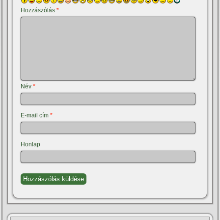
Hozzászólás
*
Név
*
E-mail cím
*
Honlap