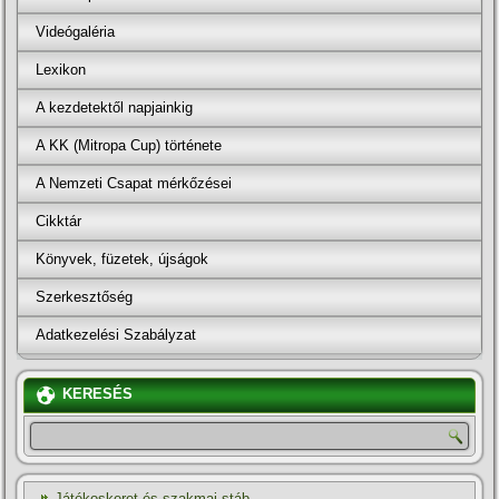
Videógaléria
Lexikon
A kezdetektől napjainkig
A KK (Mitropa Cup) története
A Nemzeti Csapat mérkőzései
Cikktár
Könyvek, füzetek, újságok
Szerkesztőség
Adatkezelési Szabályzat
KERESÉS
Játékoskeret és szakmai stáb