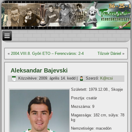
«
2004.VIII.8. Győri ETO – Ferencváros: 2-4
Tőzsér Dániel
»
Aleksandar Bajevski
Közzétéve:
2009. április 14. kedd
|
Szerző:
K@rcsi
Született: 1979.12.08., Skopje
Posztja: csatár
Mezszáma: 9
Magassága: 182 cm, súlya: 78
kg
Nemzetisége: macedón