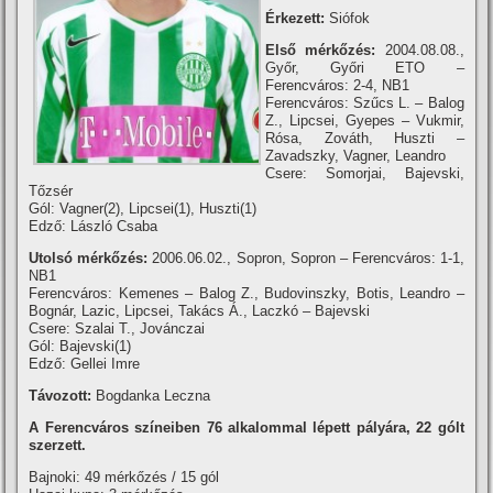
Érkezett:
Siófok
Első mérkőzés:
2004.08.08.,
Győr, Győri ETO –
Ferencváros: 2-4, NB1
Ferencváros: Szűcs L. – Balog
Z., Lipcsei, Gyepes – Vukmir,
Rósa, Zováth, Huszti –
Zavadszky, Vagner, Leandro
Csere: Somorjai, Bajevski,
Tőzsér
Gól: Vagner(2), Lipcsei(1), Huszti(1)
Edző: László Csaba
Utolsó mérkőzés:
2006.06.02., Sopron, Sopron – Ferencváros: 1-1,
NB1
Ferencváros: Kemenes – Balog Z., Budovinszky, Botis, Leandro –
Bognár, Lazic, Lipcsei, Takács Á., Laczkó – Bajevski
Csere: Szalai T., Jovánczai
Gól: Bajevski(1)
Edző: Gellei Imre
Távozott:
Bogdanka Leczna
A Ferencváros szí­neiben 76 alkalommal lépett pályára, 22 gólt
szerzett.
Bajnoki: 49 mérkőzés / 15 gól