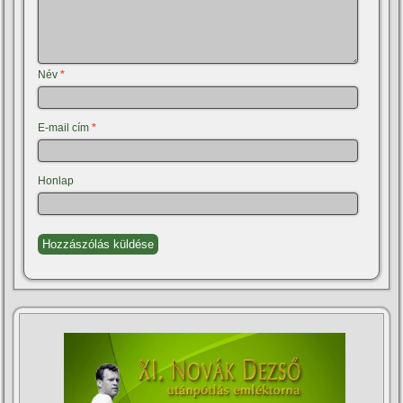
Név
*
E-mail cím
*
Honlap