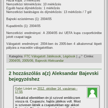
Hazai kupa: 3 mérkőzés
Nemzetközi tétmérkőzés: 10 mérkőzés
Egyéb hazai dí­jmérkőzés: 1 mérkőzés
Nemzetközi barátságos és dí­jmérkőzés: 13 mérkőzés / 7 gól
Bajnoki ezüstérmes (1): 2004/05
Kupadöntős (1): 2004/05
Nemzetközi eredményei: A 2004/05 évi UEFA kupa csoportkörébe
jutott csapat tagja
Válogatott eredményei: 2004-ben és 2005-ben 4 alkalommal lépett
pályára a macedón válogatottban.
Kategória:
FTC Válogatott Játékosok
,
Légiósok
|
Címke:
2004/05
,
2005/06
,
Bajevski Aleksandar
2 hozzászólás a(z) Aleksandar Bajevski
bejegyzéshez
Gabri Lóránt on
2012. október 14. vasárnap -
17:55
Sokakkal ellentétben én jó szivvel emlékszem
vissza rá. Csupasziv, hajtós játékos volt. Most
is szivesen látnék a csapatunkban egy akkori