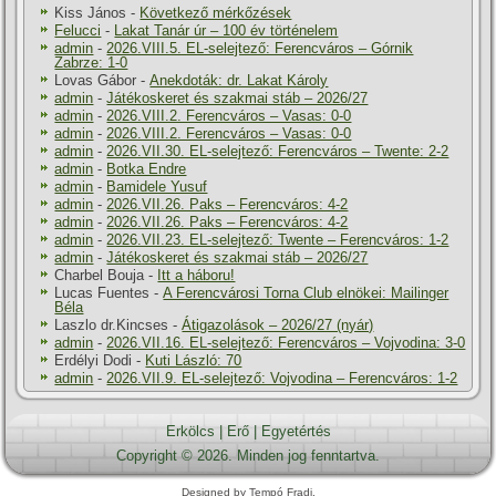
Kiss János
-
Következő mérkőzések
Felucci
-
Lakat Tanár úr – 100 év történelem
admin
-
2026.VIII.5. EL-selejtező: Ferencváros – Górnik
Zabrze: 1-0
Lovas Gábor
-
Anekdoták: dr. Lakat Károly
admin
-
Játékoskeret és szakmai stáb – 2026/27
admin
-
2026.VIII.2. Ferencváros – Vasas: 0-0
admin
-
2026.VIII.2. Ferencváros – Vasas: 0-0
admin
-
2026.VII.30. EL-selejtező: Ferencváros – Twente: 2-2
admin
-
Botka Endre
admin
-
Bamidele Yusuf
admin
-
2026.VII.26. Paks – Ferencváros: 4-2
admin
-
2026.VII.26. Paks – Ferencváros: 4-2
admin
-
2026.VII.23. EL-selejtező: Twente – Ferencváros: 1-2
admin
-
Játékoskeret és szakmai stáb – 2026/27
Charbel Bouja
-
Itt a háboru!
Lucas Fuentes
-
A Ferencvárosi Torna Club elnökei: Mailinger
Béla
Laszlo dr.Kincses
-
Átigazolások – 2026/27 (nyár)
admin
-
2026.VII.16. EL-selejtező: Ferencváros – Vojvodina: 3-0
Erdélyi Dodi
-
Kuti László: 70
admin
-
2026.VII.9. EL-selejtező: Vojvodina – Ferencváros: 1-2
Erkölcs
|
Erő
|
Egyetértés
Copyright © 2026. Minden jog fenntartva.
Designed by Tempó Fradi.