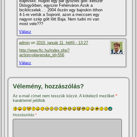
Bajevskit. Rúgott egy pár győztes gólt- kétszer
Diósgyőrben, egyszer Fehérváron.Azok a
biciklicselek…. 2004 őszén egy bajnokin itthon
4-1-re vertük a Sopront, azon a meccsen egy
nagyon szép gólt lőtt Baja. Nem tudni mi van
most vele???
Válasz
admin
on
2010. január 11. hétfő - 13:27
http://www.ftc.hu/index.php?
action=players&p_id=556
Válasz
Vélemény, hozzászólás?
Az e-mail címet nem tesszük közzé.
A kötelező mezőket
*
karakterrel jelöltük
Hozzászólás
*