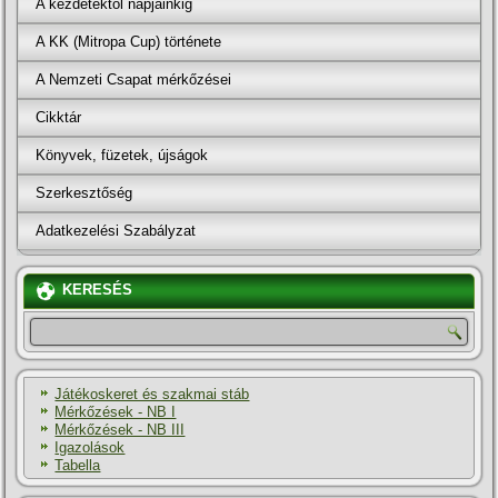
A kezdetektől napjainkig
A KK (Mitropa Cup) története
A Nemzeti Csapat mérkőzései
Cikktár
Könyvek, füzetek, újságok
Szerkesztőség
Adatkezelési Szabályzat
KERESÉS
Játékoskeret és szakmai stáb
Mérkőzések - NB I
Mérkőzések - NB III
Igazolások
Tabella