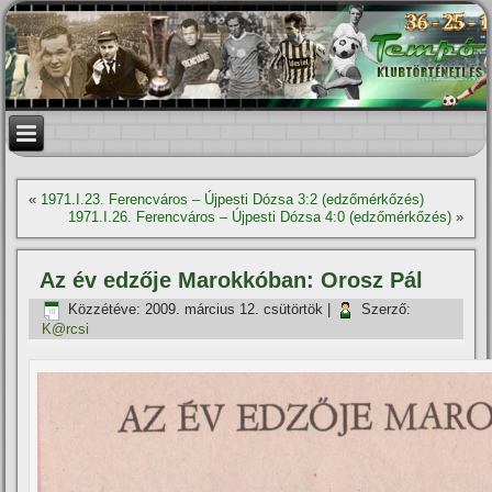
«
1971.I.23. Ferencváros – Újpesti Dózsa 3:2 (edzőmérkőzés)
1971.I.26. Ferencváros – Újpesti Dózsa 4:0 (edzőmérkőzés)
»
Az év edzője Marokkóban: Orosz Pál
Közzétéve:
2009. március 12. csütörtök
|
Szerző:
K@rcsi