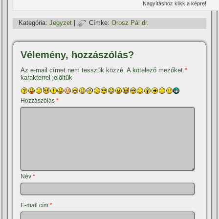
Nagyí­táshoz klikk a képre!
Kategória:
Jegyzet
|
Címke:
Orosz Pál dr.
Vélemény, hozzászólás?
Az e-mail címet nem tesszük közzé.
A kötelező mezőket
*
karakterrel jelöltük
Hozzászólás
*
Név
*
E-mail cím
*