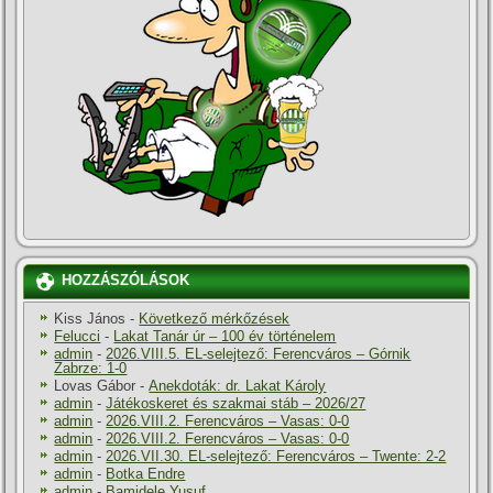
HOZZÁSZÓLÁSOK
Kiss János
-
Következő mérkőzések
Felucci
-
Lakat Tanár úr – 100 év történelem
admin
-
2026.VIII.5. EL-selejtező: Ferencváros – Górnik
Zabrze: 1-0
Lovas Gábor
-
Anekdoták: dr. Lakat Károly
admin
-
Játékoskeret és szakmai stáb – 2026/27
admin
-
2026.VIII.2. Ferencváros – Vasas: 0-0
admin
-
2026.VIII.2. Ferencváros – Vasas: 0-0
admin
-
2026.VII.30. EL-selejtező: Ferencváros – Twente: 2-2
admin
-
Botka Endre
admin
-
Bamidele Yusuf