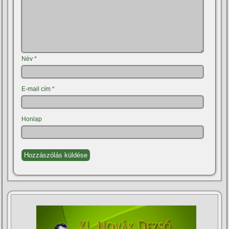
Név
*
E-mail cím
*
Honlap