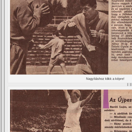
Nagyí­táshoz klikk a képre!