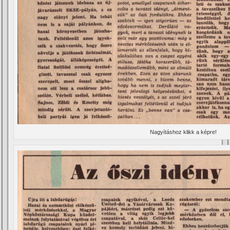
Nagyí­táshoz klikk a képre!