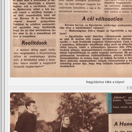
Nagyí­táshoz klikk a képre!