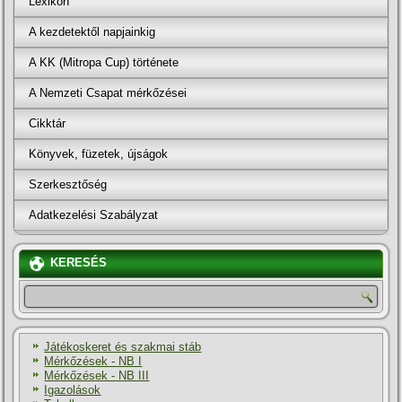
Lexikon
A kezdetektől napjainkig
A KK (Mitropa Cup) története
A Nemzeti Csapat mérkőzései
Cikktár
Könyvek, füzetek, újságok
Szerkesztőség
Adatkezelési Szabályzat
KERESÉS
Játékoskeret és szakmai stáb
Mérkőzések - NB I
Mérkőzések - NB III
Igazolások