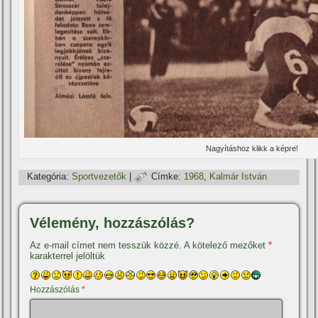
Nagyí­táshoz klikk a képre!
Kategória:
Sportvezetők
|
Címke:
1968
,
Kalmár István
Vélemény, hozzászólás?
Az e-mail címet nem tesszük közzé.
A kötelező mezőket
*
karakterrel jelöltük
Hozzászólás
*