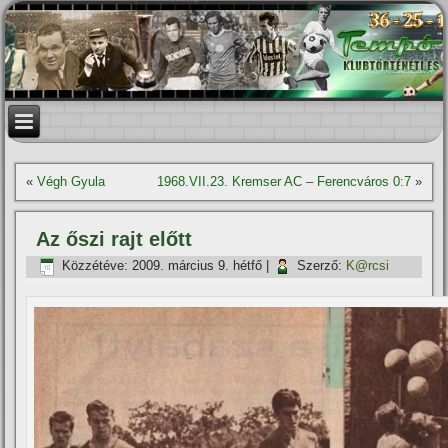
«
Végh Gyula
1968.VII.23. Kremser AC – Ferencváros 0:7
»
Az őszi rajt előtt
Közzétéve:
2009. március 9. hétfő
|
Szerző:
K@rcsi