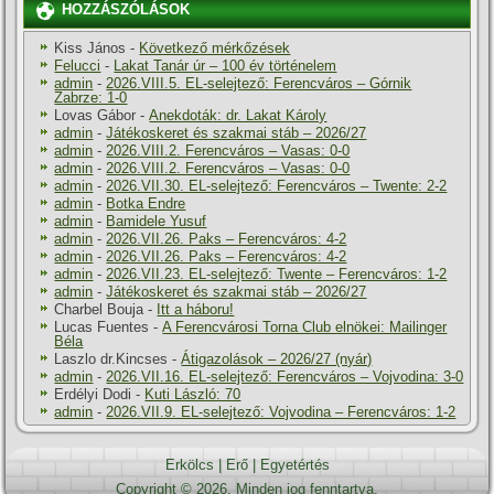
HOZZÁSZÓLÁSOK
Kiss János
-
Következő mérkőzések
Felucci
-
Lakat Tanár úr – 100 év történelem
admin
-
2026.VIII.5. EL-selejtező: Ferencváros – Górnik
Zabrze: 1-0
Lovas Gábor
-
Anekdoták: dr. Lakat Károly
admin
-
Játékoskeret és szakmai stáb – 2026/27
admin
-
2026.VIII.2. Ferencváros – Vasas: 0-0
admin
-
2026.VIII.2. Ferencváros – Vasas: 0-0
admin
-
2026.VII.30. EL-selejtező: Ferencváros – Twente: 2-2
admin
-
Botka Endre
admin
-
Bamidele Yusuf
admin
-
2026.VII.26. Paks – Ferencváros: 4-2
admin
-
2026.VII.26. Paks – Ferencváros: 4-2
admin
-
2026.VII.23. EL-selejtező: Twente – Ferencváros: 1-2
admin
-
Játékoskeret és szakmai stáb – 2026/27
Charbel Bouja
-
Itt a háboru!
Lucas Fuentes
-
A Ferencvárosi Torna Club elnökei: Mailinger
Béla
Laszlo dr.Kincses
-
Átigazolások – 2026/27 (nyár)
admin
-
2026.VII.16. EL-selejtező: Ferencváros – Vojvodina: 3-0
Erdélyi Dodi
-
Kuti László: 70
admin
-
2026.VII.9. EL-selejtező: Vojvodina – Ferencváros: 1-2
Erkölcs
|
Erő
|
Egyetértés
Copyright © 2026. Minden jog fenntartva.