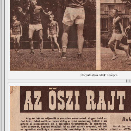
Nagyí­táshoz klikk a képre!