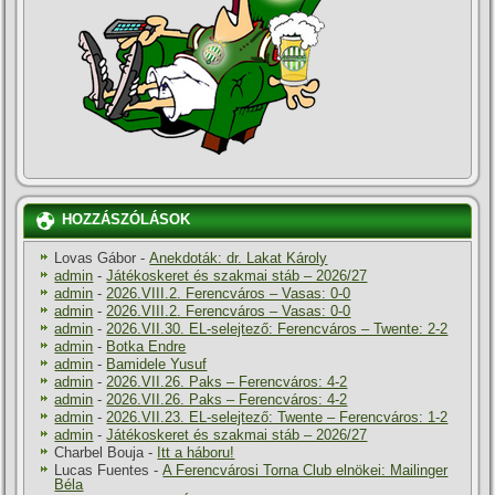
HOZZÁSZÓLÁSOK
Lovas Gábor
-
Anekdoták: dr. Lakat Károly
admin
-
Játékoskeret és szakmai stáb – 2026/27
admin
-
2026.VIII.2. Ferencváros – Vasas: 0-0
admin
-
2026.VIII.2. Ferencváros – Vasas: 0-0
admin
-
2026.VII.30. EL-selejtező: Ferencváros – Twente: 2-2
admin
-
Botka Endre
admin
-
Bamidele Yusuf
admin
-
2026.VII.26. Paks – Ferencváros: 4-2
admin
-
2026.VII.26. Paks – Ferencváros: 4-2
admin
-
2026.VII.23. EL-selejtező: Twente – Ferencváros: 1-2
admin
-
Játékoskeret és szakmai stáb – 2026/27
Charbel Bouja
-
Itt a háboru!
Lucas Fuentes
-
A Ferencvárosi Torna Club elnökei: Mailinger
Béla