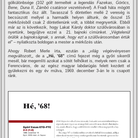
gólkülönbsége
(102 gólt termeltek a legendás Fazekas, Göröcs,
Bene, Duna II, Zámbó csatársor vezetésével
). A Fradi háta mögött
fantasztikus ősz állt. Tavasszal 5 döntetlen mellé 2 vereség is
becsúszott mellyel a harmadik helyen álltunk, de ősszel 15
mérkőzésből csak 2 döntetlenünk volt, a többit megnyertük. Ebből
már az is következik, hogy Lakat Károly doktor szülővárosában is
nyertünk, begyűjtve ezzel a 21. bajnoki cí­münket.
„Végtelenül
örülök a bajnokságnak, s annak, hogy ezt a szülővárosomban értük
el”
– nyilatkozta boldogan a mester a mérkőzés után.
Ahogy Robert Merle í­rta, ezután a
„világ végérvényesen
megváltozott
„, de a
„Hé, ’68”
cí­mű fejezet még a győri sikerről
mesél, bár megemlí­ti azokat a sötét felhőket is, melyek nem csak a
Ferencváros, de az egész magyar labdarúgás felett kezdett el
gyülekezni és egy év múlva, 1969. december 3-án le is csapott
ránk.