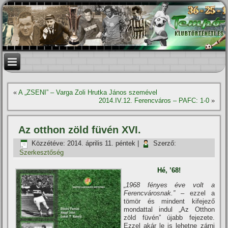
«
A „ZSENI” – Varga Zoli Hrutka János szemével
2014.IV.12. Ferencváros – PAFC: 1-0
»
Az otthon zöld füvén XVI.
Közzétéve:
2014. április 11. péntek
|
Szerző:
Szerkesztőség
Hé, ’68!
„1968 fényes éve volt a
Ferencvárosnak.”
– ezzel a
tömör és mindent kifejező
mondattal indul „Az Otthon
zöld füvén” újabb fejezete.
Ezzel akár le is lehetne zárni