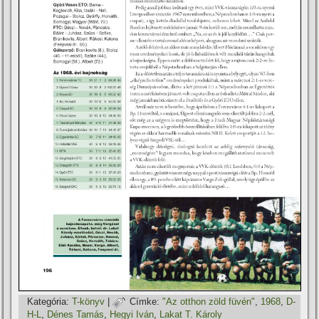
Kategória:
T-könyv
|
Címke:
"Az otthon zöld füvén"
,
1968
,
D-
H-L
,
Dénes Tamás
,
Hegyi Iván
,
Lakat T. Károly