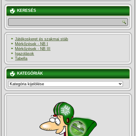
KERESÉS
Játékoskeret és szakmai stáb
Mérkőzések - NB I
Mérkőzések - NB III
Igazolások
Tabella
KATEGÓRIÁK
KATEGÓRIÁK