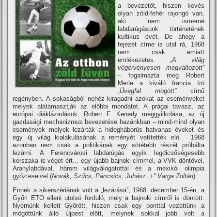
a bevezetőt, hiszen kevés
olyan zöld-fehér rajongó van,
aki nem ismerné
labdarúgásunk történetének
kultikus évét. De ahogy a
fejezet cí­me is utal rá, 1968
nem csak emiatt
emlékezetes.
„A világ
végérvényesen megváltozott”
– fogalmazta meg Robert
Merle a kiváló francia í­ró
„Üvegfal mögött”
cí­mű
regényben. A sokaságból nehéz kiragadni azokat az eseményeket
melyek alátámasztják az előbbi mondatot. A prágai tavasz, az
európai diáklázadások, Robert F. Kenedy meggyilkolása, az új
gazdasági mechanizmus bevezetése hazánkban – mind-mind olyan
események melyek lezárták a hidegháborús hatvanas éveket és
egy új világ kialakulásának a reményét vetí­tették elő. 1968
azonban nem csak a politikának egy sötétebb részét próbálta
lezárni. A Ferencvárosi labdarúgás egyik legdicsőségesebb
korszaka is véget ért… egy újabb bajnoki cí­mmel, a VVK döntővel,
Aranylabdával, három világválogatottal és a mexikói olimpia
győzteseivel (
Novák, Szűcs, Páncsics, Juhász „+” Varga Zoltán
).
Ennek a sikerszériának volt a „lezárása”, 1968. december 15-én, a
Győri ETO elleni utolsó forduló, mely a bajnoki cí­mről is döntött.
Nyernünk kellett Győrött, hiszen csak egy ponttal vezettünk a
mögöttünk álló Újpest előtt, melynek sokkal jobb volt a