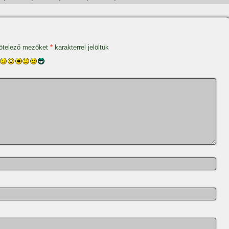
ötelező mezőket
*
karakterrel jelöltük