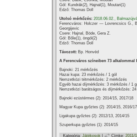
Gól: Kundrák(2), Hajnal(1), Moutari(1)
Edző: Thomas Doll
Utolsó mérkőzés:
2018.06.02., Balmazújvá
Ferencváros: Holczer — Lovrencsics G., B
Georgijevic
Csere: Hajnal, Böde, Gera Z.
Gól: Bőle(1), öngól(2)
Edző: Thomas Doll
Távozott:
Bp. Honvéd
A Ferencváros szí­neiben 73 alkalommal lé
Bajnoki: 21 mérkőzés
Hazai kupa: 23 mérkőzés / 1 gól
Nemzetközi tétmérkőzés: 2 mérkőzés
Egyéb hazai dí­jmérkőzés: 3 mérkőzés / 1 g
Nemzetközi barátságos és dí­jmérkőzés: 24
Bajnoki ezüstérmes (2): 2014/15, 2017/18
Magyar Kupa győztes (2): 2014/15, 2016/17
Ligakupa győztes (2): 2012/13, 2014/15
Szuperkupa győztes (1): 2014/15
Kategória:
Játékosok
|
Címke:
2011/