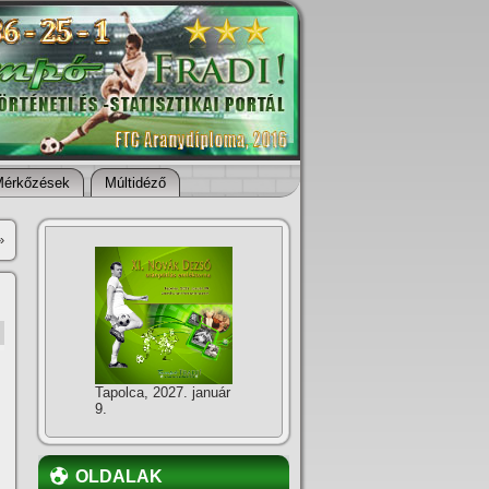
Mérkőzések
Múltidéző
»
Tapolca, 2027. január
9.
OLDALAK