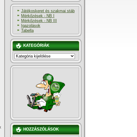
Játékoskeret és szakmai stáb
Mérkőzések - NB I
Mérkőzések - NB III
Igazolások
Tabella
KATEGÓRIÁK
KATEGÓRIÁK
k
HOZZÁSZÓLÁSOK