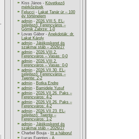
Kiss János
-
Következő
mérkőzések
Felucci
-
Lakat Tanár úr – 100
év történelem
admin
-
2026.VIII.5. EL-
—
selejtező: Ferencváros –
Górnik Zabrze: 1-0
Lovas Gábor
-
Anekdoták: dr.
Lakat Károly
admin
-
Játékoskeret és
szakmai stáb – 2026/27
admin
-
2026.VIII.2.
Ferencváros – Vasas: 0-0
admin
-
2026.VIII.2.
Ferencváros – Vasas: 0-0
admin
-
2026.VII.30. EL-
selejtező: Ferencváros –
Twente: 2-2
admin
-
Botka Endre
admin
-
Bamidele Yusuf
admin
-
2026.VII.26. Paks –
Ferencváros: 4-2
admin
-
2026.VII.26. Paks –
Ferencváros: 4-2
admin
-
2026.VII.23. EL-
selejtező: Twente –
Ferencváros: 1-2
admin
-
Játékoskeret és
szakmai stáb – 2026/27
Charbel Bouja
-
Itt a háboru!
Lucas Fuentes
-
A