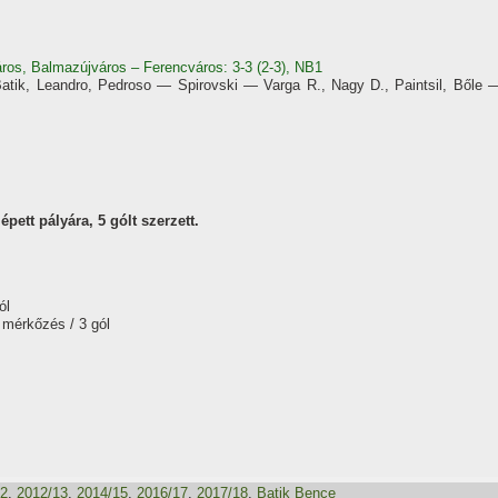
ros, Balmazújváros – Ferencváros: 3-3 (2-3), NB1
atik, Leandro, Pedroso — Spirovski — Varga R., Nagy D., Paintsil, Bőle 
pett pályára, 5 gólt szerzett.
ól
 mérkőzés / 3 gól
12
,
2012/13
,
2014/15
,
2016/17
,
2017/18
,
Batik Bence