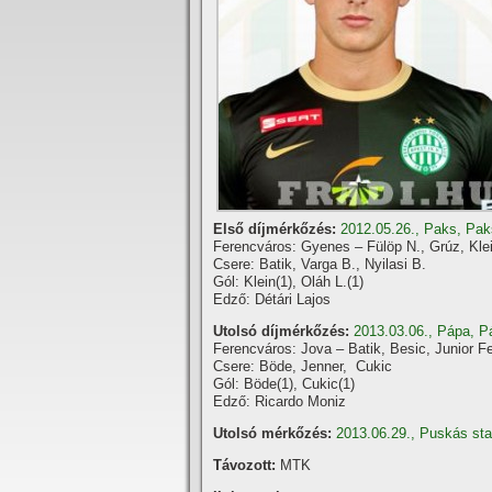
Első dí­jmérkőzés:
2012.05.26., Paks, Pak
Ferencváros: Gyenes – Fülöp N., Grúz, Klei
Csere: Batik, Varga B., Nyilasi B.
Gól: Klein(1), Oláh L.(1)
Edző: Détári Lajos
Utolsó dí­jmérkőzés:
2013.03.06., Pápa, P
Ferencváros: Jova – Batik, Besic, Junior F
Csere: Böde, Jenner, Cukic
Gól: Böde(1), Cukic(1)
Edző: Ricardo Moniz
Utolsó mérkőzés:
2013.06.29., Puskás st
Távozott:
MTK