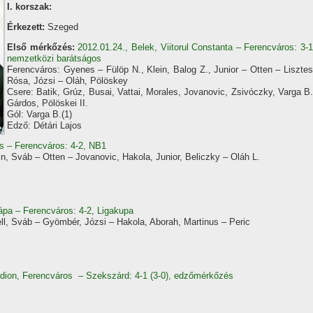
I. korszak:
Érkezett:
Szeged
Első mérkőzés:
2012.01.24., Belek, Viitorul Constanta – Ferencváros: 3-1
nemzetközi barátságos
Ferencváros: Gyenes – Fülöp N., Klein, Balog Z., Junior – Otten – Lisztes
Rósa, Józsi – Oláh, Pölöskey
Csere: Batik, Grúz, Busai, Vattai, Morales, Jovanovic, Zsivóczky, Varga B.
Gárdos, Pölöskei II.
Gól: Varga B.(1)
Edző: Détári Lajos
s – Ferencváros: 4-2, NB1
n, Sváb – Otten – Jovanovic, Hakola, Junior, Beliczky – Oláh L.
ápa – Ferencváros: 4-2, Ligakupa
ell, Sváb – Gyömbér, Józsi – Hakola, Aborah, Martinus – Peric
adion, Ferencváros – Szekszárd: 4-1 (3-0), edzőmérkőzés