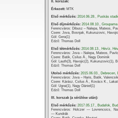
II. korszak:
Érkezett:
MTK
Első mérkőzés:
2014.06.28., Puskás stad
Első dí­jmérkőzés:
2014.08.10., Groupama 
Ferencváros: Dibusz – Nalepa, Mateos, Pav
Csere: Jova, Bosnjak, Kukuruzovic, Havojic
Gól: Gera(1)
Edző: Thomas Doll
Első tétmérkőzés:
2014.08.13., Héví­z, Hé
Ferencváros: Jova – Nalepa, Mateos, Pavlo
Csere: Batik, Csilus Á., Nagy Dominik
Gól: Lauth(3), Havojic(2), Kukuruzovic(1), B
Edző: Thomas Doll
Utolsó mérkőzés:
2015.06.03., Debrecen,
Ferencváros: Jova – Haris, Batik, Valencsi
Csere: Kárász, Csilus Á., Kovács K., Lakat
Gól: Ugrai(1), Nagy Dániel(1)
Edző: Thomas Doll
III. korszak (a sérülése után):
Első mérkőzés:
2017.05.17., Budafok, Bud
Ferencváros: Holczer — Lovrencsics, Na
— Kundrák
Csere: Batik, Csonka, Moutari