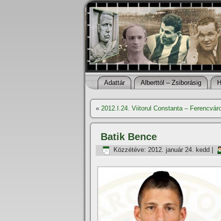
Adattár
Alberttól – Zsiborásig
H
«
2012.I.24. Viitorul Constanta – Ferencvár
Batik Bence
Közzétéve:
2012. január 24. kedd
|