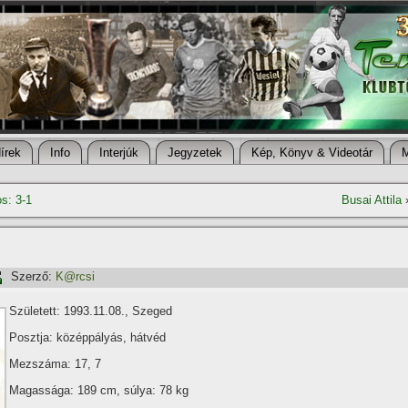
í­rek
Info
Interjúk
Jegyzetek
Kép, Könyv & Videotár
os: 3-1
Busai Attila
Szerző:
K@rcsi
Született: 1993.11.08., Szeged
Posztja: középpályás, hátvéd
Mezszáma: 17, 7
Magassága: 189 cm, súlya: 78 kg