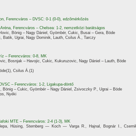
ion, Ferencváros – DVSC: 0-1 (0-0), edzőmérkőzés
Aréna, Ferencváros – Chelsea: 1-2, nemzetközi barátságos
lovic, Bönig – Nagy Dániel, Gyömbér, Cukic, Busai – Gera, Böde
, Batik, Ugrai, Nagy Dominik, Lauth, Csilus Á., Tarczy
ví­z – Ferencváros: 0-8, MK
vic, Bosnjak – Havojic, Cukic, Kukuruzovic, Nagy Dániel – Lauth, Böde
öde(1), Csilus Á.(1)
 DVSC – Ferencváros: 1-2, Ligakupa-döntő
k, Bönig – Cukic, Gyömbér – Nagy Dániel, Zsivoczky P., Ugrai – Böde
os, Nyéki
afoki MTE – Ferencváros: 2-4 (1-3), MK
lepa, Hüsing, Sternberg — Koch — Varga R., Hajnal, Bognár I., Cserni