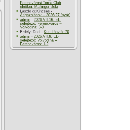
Ferencvárosi Torna Club
elnökei: Mailinger Béla
Laszlo dr.Kincses
-
Átigazolások – 2026/27 (nyár)
admin
-
2026.VII.16. EL-
selejtező: Ferencváros –
Vojvodina: 3-0
Erdélyi Dodi
-
Kuti László: 70
admin
-
2026.VII.9. EL-
selejtező: Vojvodina –
Ferencváros: 1-2