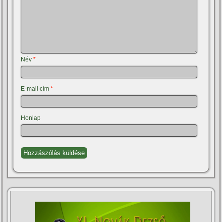
Név
*
E-mail cím
*
Honlap