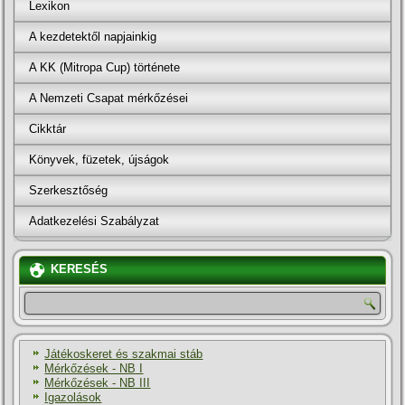
Lexikon
A kezdetektől napjainkig
A KK (Mitropa Cup) története
A Nemzeti Csapat mérkőzései
Cikktár
Könyvek, füzetek, újságok
Szerkesztőség
Adatkezelési Szabályzat
KERESÉS
Játékoskeret és szakmai stáb
Mérkőzések - NB I
Mérkőzések - NB III
Igazolások