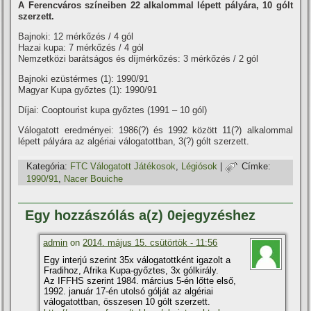
A Ferencváros szí­neiben 22 alkalommal lépett pályára, 10 gólt
szerzett.
Bajnoki: 12 mérkőzés / 4 gól
Hazai kupa: 7 mérkőzés / 4 gól
Nemzetközi barátságos és dí­jmérkőzés: 3 mérkőzés / 2 gól
Bajnoki ezüstérmes (1): 1990/91
Magyar Kupa győztes (1): 1990/91
Dí­jai: Cooptourist kupa győztes (1991 – 10 gól)
Válogatott eredményei: 1986(?) és 1992 között 11(?) alkalommal
lépett pályára az algériai válogatottban, 3(?) gólt szerzett.
Kategória:
FTC Válogatott Játékosok
,
Légiósok
|
Címke:
1990/91
,
Nacer Bouiche
Egy hozzászólás a(z) 0ejegyzéshez
admin
on
2014. május 15. csütörtök - 11:56
Egy interjú szerint 35x válogatottként igazolt a
Fradihoz, Afrika Kupa-győztes, 3x gólkirály.
Az IFFHS szerint 1984. március 5-én lőtte első,
1992. január 17-én utolsó gólját az algériai
válogatottban, összesen 10 gólt szerzett.