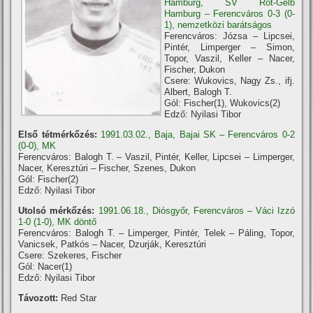
Hamburg, SV Rot-Gelb
Hamburg – Ferencváros 0-3 (0-
1), nemzetközi barátságos
Ferencváros: Józsa – Lipcsei,
Pintér, Limperger – Simon,
Topor, Vaszil, Keller – Nacer,
Fischer, Dukon
Csere: Wukovics, Nagy Zs., ifj.
Albert, Balogh T.
Gól: Fischer(1), Wukovics(2)
Edző: Nyilasi Tibor
Első tétmérkőzés:
1991.03.02., Baja, Bajai SK – Ferencváros 0-2
(0-0), MK
Ferencváros: Balogh T. – Vaszil, Pintér, Keller, Lipcsei – Limperger,
Nacer, Keresztúri – Fischer, Szenes, Dukon
Gól: Fischer(2)
Edző: Nyilasi Tibor
Utolsó mérkőzés:
1991.06.18., Diósgyőr, Ferencváros – Váci Izzó
1-0 (1-0), MK döntő
Ferencváros: Balogh T. – Limperger, Pintér, Telek – Páling, Topor,
Vanicsek, Patkós – Nacer, Dzurják, Keresztúri
Csere: Szekeres, Fischer
Gól: Nacer(1)
Edző: Nyilasi Tibor
Távozott:
Red Star