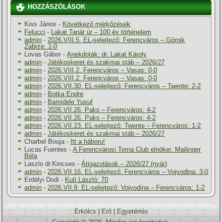
HOZZÁSZÓLÁSOK
Kiss János
-
Következő mérkőzések
Felucci
-
Lakat Tanár úr – 100 év történelem
admin
-
2026.VIII.5. EL-selejtező: Ferencváros – Górnik
Zabrze: 1-0
Lovas Gábor
-
Anekdoták: dr. Lakat Károly
admin
-
Játékoskeret és szakmai stáb – 2026/27
admin
-
2026.VIII.2. Ferencváros – Vasas: 0-0
admin
-
2026.VIII.2. Ferencváros – Vasas: 0-0
admin
-
2026.VII.30. EL-selejtező: Ferencváros – Twente: 2-2
admin
-
Botka Endre
admin
-
Bamidele Yusuf
admin
-
2026.VII.26. Paks – Ferencváros: 4-2
admin
-
2026.VII.26. Paks – Ferencváros: 4-2
admin
-
2026.VII.23. EL-selejtező: Twente – Ferencváros: 1-2
admin
-
Játékoskeret és szakmai stáb – 2026/27
Charbel Bouja
-
Itt a háboru!
Lucas Fuentes
-
A Ferencvárosi Torna Club elnökei: Mailinger
Béla
Laszlo dr.Kincses
-
Átigazolások – 2026/27 (nyár)
admin
-
2026.VII.16. EL-selejtező: Ferencváros – Vojvodina: 3-0
Erdélyi Dodi
-
Kuti László: 70
admin
-
2026.VII.9. EL-selejtező: Vojvodina – Ferencváros: 1-2
Erkölcs
|
Erő
|
Egyetértés