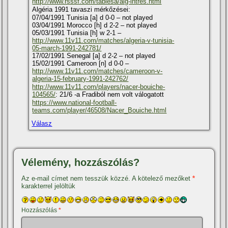
http://www.rsssf.com/tablesa/alg-intres.html
Algéria 1991 tavaszi mérkőzései:
07/04/1991 Tunisia [a] d 0-0 – not played
03/04/1991 Morocco [h] d 2-2 – not played
05/03/1991 Tunisia [h] w 2-1 –
http://www.11v11.com/matches/algeria-v-tunisia-
05-march-1991-242781/
17/02/1991 Senegal [a] d 2-2 – not played
15/02/1991 Cameroon [n] d 0-0 –
http://www.11v11.com/matches/cameroon-v-
algeria-15-february-1991-242762/
http://www.11v11.com/players/nacer-bouiche-
104565/
: 21/6 -a Fradiból nem volt válogatott
https://www.national-football-
teams.com/player/46508/Nacer_Bouiche.html
Válasz
Vélemény, hozzászólás?
Az e-mail címet nem tesszük közzé.
A kötelező mezőket
*
karakterrel jelöltük
Hozzászólás
*