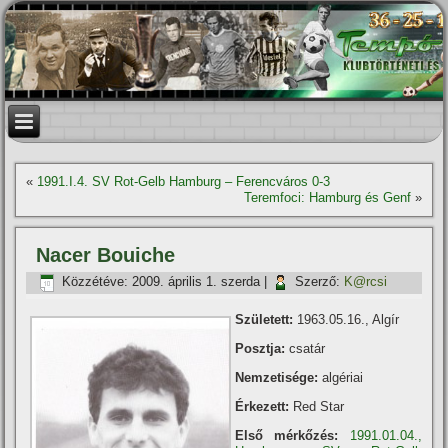
«
1991.I.4. SV Rot-Gelb Hamburg – Ferencváros 0-3
Teremfoci: Hamburg és Genf
»
Nacer Bouiche
Közzétéve:
2009. április 1. szerda
|
Szerző:
K@rcsi
Született:
1963.05.16., Algí­r
Posztja:
csatár
Nemzetisége:
algériai
Érkezett:
Red Star
Első mérkőzés:
1991.01.04.,