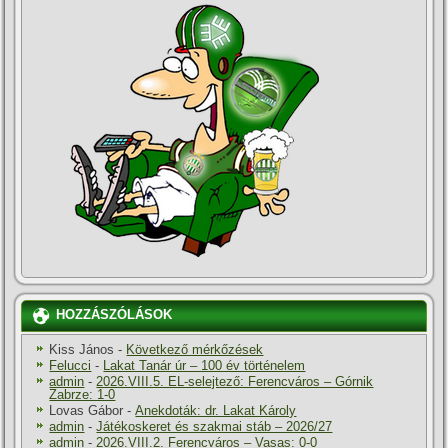
HOZZÁSZÓLÁSOK
Kiss János
-
Következő mérkőzések
Felucci
-
Lakat Tanár úr – 100 év történelem
admin
-
2026.VIII.5. EL-selejtező: Ferencváros – Górnik
Zabrze: 1-0
Lovas Gábor
-
Anekdoták: dr. Lakat Károly
admin
-
Játékoskeret és szakmai stáb – 2026/27
admin
-
2026.VIII.2. Ferencváros – Vasas: 0-0