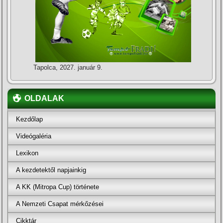
Tapolca, 2027. január 9.
OLDALAK
Kezdőlap
Videógaléria
Lexikon
A kezdetektől napjainkig
A KK (Mitropa Cup) története
A Nemzeti Csapat mérkőzései
Cikktár