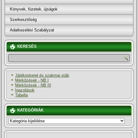
Könyvek, füzetek, újságok
Szerkesztőség
Adatkezelési Szabályzat
KERESÉS
Játékoskeret és szakmai stáb
Mérkőzések - NB I
Mérkőzések - NB III
Igazolások
Tabella
KATEGÓRIÁK
KATEGÓRIÁK