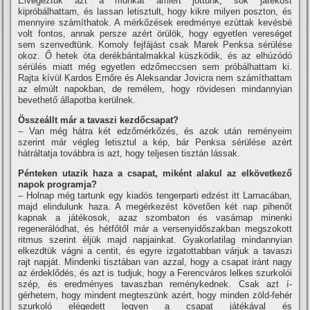
Elvégeztük azt a munkát amiért jöttünk, sok játékost
kipróbálhattam, és lassan letisztult, hogy kikre milyen poszton, és
mennyire számí­thatok. A mérkőzések eredménye ezúttak kevésbé
volt fontos, annak persze azért örülök, hogy egyetlen vereséget
sem szenvedtünk. Komoly fejfájást csak Marek Penksa sérülése
okoz. Ő hetek óta derékbántalmakkal küszködik, és az elhúzódó
sérülés miatt még egyetlen edzőmeccsen sem próbálhattam ki.
Rajta kí­vül Kardos Ernőre és Aleksandar Jovicra nem számí­thattam
az elmúlt napokban, de remélem, hogy rövidesen mindannyian
bevethető állapotba kerülnek.
Összeállt már a tavaszi kezdőcsapat?
– Van még hátra két edzőmérkőzés, és azok után reményeim
szerint már végleg letisztul a kép, bár Penksa sérülése azért
hátráltatja továbbra is azt, hogy teljesen tisztán lássak.
Pénteken utazik haza a csapat, miként alakul az elkövetkező
napok programja?
– Holnap még tartunk egy kiadós tengerparti edzést itt Larnacában,
majd elindulunk haza. A megérkezést követően két nap pihenőt
kapnak a játékosok, azaz szombaton és vasárnap minenki
regenerálódhat, és hétfőtől már a versenyidőszakban megszokott
ritmus szerint éljük majd napjainkat. Gyakorlatilag mindannyian
elkezdtük vágni a centit, és egyre izgatottabban várjuk a tavaszi
rajt napját. Mindenki tisztában van azzal, hogy a csapat iránt nagy
az érdeklődés, és azt is tudjuk, hogy a Ferencváros lelkes szurkolói
szép, és eredményes tavaszban reménykednek. Csak azt í­
gérhetem, hogy mindent megteszünk azért, hogy minden zöld-fehér
szurkoló elégedett legyen a csapat játékával és