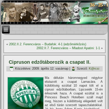
«
2002.II.2. Ferencváros – Budafok: 4-1 (edzőmérkőzés)
2002.II.7. Ferencváros – Mladost Apatini: 1-1
»
Cipruson edzőtáborozik a csapat II.
Közzétéve:
2009. április 12. vasárnap
|
Szerző:
K@rcsi
Ma délután háromnegyed négykor
elutazott a csapat Larnacára. A
küldöttség ezúttal 10 napot tölt el a
ciprusi edzőtáborban, Lipcseiék 15-én
érkeznek haza. A csapat ezúttal is a
Princess Beach Hotelben száll majd
meg, hiszen a küldöttség elégedett volt
az első túrán szerzett tapasztalatokkal.
Jó hí­r, hogy Adem Kapic kivételével –