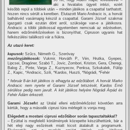
aki a hivatalos ügyeit intézi, ezért
később repül a többiek után – minden játékos a csapattal tarthatott,
hiszen nincs sérült a keretben. Elutazott Mario Andracic is, a horvát
balhátvéd vasárnapig készül a csapattal. Garami József szakmai
igazgató csak ezután dönt arról, szüksége van-e a játékosra.
Andracic a többi játékossal egyetemben nemcsak az edzéseken,
hanem edzőmérkőzéseken is bizonyí­that, Cipruson ugyanis hat
felkészülési találkozó vár a fiúkra.
Az utazó keret:
kapusok:
Szűcs, Németh G., Szeróvay
mezőnyjátékosok:
Vukmir, Horváth P., Vén, Hrutka, Gyepes,
Lipcsei, Dragóner, Szabó T., Jovic, Zombori, Kriston, Gera, Cheregi,
Balog Z., Pinte, Varga Z., Kuznyecov, Penksa, Szkukalek, Fülöp
Z., Kapic, *Andracic, Szili, *Kardos, Huszti, *Nógrádi, *Fehér
* február 8-án két játékos is elhagyta az edzőtábort. A horvát Marko
Andracic nem nyerte el Garami József tetszését, Kardos Ernő
sérülése pedig nem javult. A két játékos helyére Nógrádi Árpád és
Fehér Ádám érkezett.
Garami József
et az Uralal elleni edzőmérkőzést követően arra
kértük, hogy a második ciprusi túra mérlegét is vonja meg.
Elégedett a mostani ciprusi edzőtábor során tapasztaltakkal?
– Ezúttal is megfelelő körülmények közepette készülhettünk, bár a
hét eleji nagy esőzések miatt kicsit átalakult a programunk.