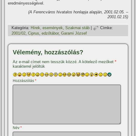
eredményességével.
(A Ferencváros hivatalos honlapja alapján, 2001.02.05. –
2001.02.15)
Kategória:
Hí­rek, események
,
Szakmai stáb
|
Címke:
2001/02
,
Ciprus
,
edzőtábor
,
Garami József
Vélemény, hozzászólás?
Az e-mail címet nem tesszük közzé.
A kötelező mezőket
*
karakterrel jelöltük
Hozzászólás
*
Név
*