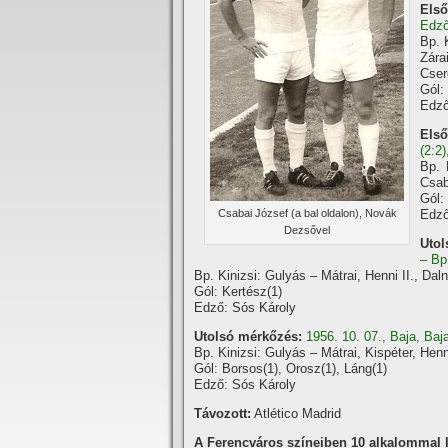
Első
Edz
Bp. 
Zára
Cser
Gól:
Edző
Első
(2:2
Bp. 
Csab
Gól: 
Csabai József (a bal oldalon), Novák
Edző
Dezsővel
Utol
– Bp
Bp. Kinizsi: Gulyás – Mátrai, Henni II., Da
Gól: Kertész(1)
Edző: Sós Károly
Utolsó mérkőzés:
1956. 10. 07., Baja, Baj
Bp. Kinizsi: Gulyás – Mátrai, Kispéter, He
Gól: Borsos(1), Orosz(1), Láng(1)
Edző: Sós Károly
Távozott:
Atlético Madrid
A Ferencváros szí­neiben 10 alkalommal lé