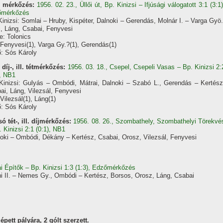
 mérkőzés:
1956. 02. 23., Üllői út, Bp. Kinizsi – Ifjúsági válogatott 3:1 (3:1)
őmérkőzés
Kinizsi: Somlai – Hruby, Kispéter, Dalnoki – Gerendás, Molnár I. – Varga Gyö.
i, Láng, Csabai, Fenyvesi
e: Tolonics
 Fenyvesi(1), Varga Gy.?(1), Gerendás(1)
: Sós Károly
 díj-, ill. tétmérkőzés:
1956. 03. 18., Csepel, Csepeli Vasas – Bp. Kinizsi 2:
), NB1
Kinizsi: Gulyás – Ombódi, Mátrai, Dalnoki – Szabó L., Gerendás – Kertész
ai, Láng, Vilezsál, Fenyvesi
Vilezsál(1), Láng(1)
: Sós Károly
só tét-, ill. díjmérkőzés:
1956. 08. 26., Szombathely, Szombathelyi Törekvé
. Kinizsi 2:1 (0:1), NB1
lnoki – Ombódi, Dékány – Kertész, Csabai, Orosz, Vilezsál, Fenyvesi
ai Építők – Bp. Kinizsi 1:3 (1:3), Edzőmérkőzés
nni II. – Nemes Gy., Ombódi – Kertész, Borsos, Orosz, Láng, Csabai
pett pályára, 2 gólt szerzett.