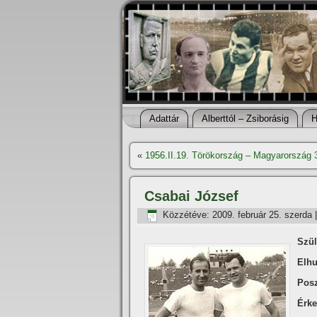
Adattár
Alberttól – Zsiborásig
H
«
1956.II.19. Törökország – Magyarország 
Csabai József
Közzétéve:
2009. február 25. szerda
Szül
Elhu
Posz
Érke