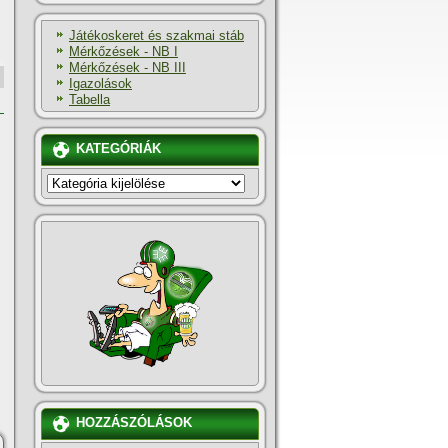
Játékoskeret és szakmai stáb
Mérkőzések - NB I
Mérkőzések - NB III
Igazolások
Tabella
KATEGÓRIÁK
KATEGÓRIÁK
HOZZÁSZÓLÁSOK