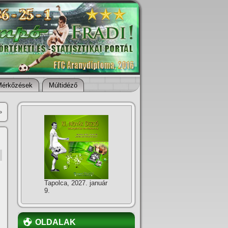
Mérkőzések
Múltidéző
»
Tapolca, 2027. január
9.
OLDALAK