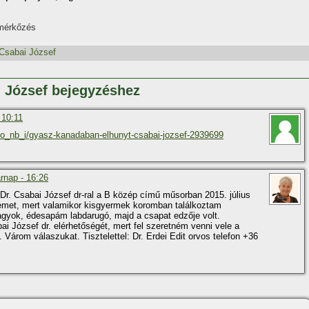
 mérkőzés
Csabai József
i József bejegyzéshez
 10:11
go_nb_i/gyasz-kanadaban-elhunyt-csabai-jozsef-2939699
árnap - 16:26
t Dr. Csabai József dr-ral a B közép cí­mű műsorban 2015. július
emet, mert valamikor kisgyermek koromban találkoztam
agyok, édesapám labdarugó, majd a csapat edzője volt.
 József dr. elérhetőségét, mert fel szeretném venni vele a
Várom válaszukat. Tisztelettel: Dr. Erdei Edit orvos telefon +36