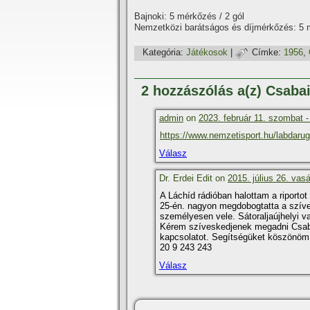
Bajnoki: 5 mérkőzés / 2 gól
Nemzetközi barátságos és dí­jmérkőzés: 5
Kategória:
Játékosok
|
Címke:
1956
,
2 hozzászólás a(z) Csaba
admin
on
2023. február 11. szombat -
https://www.nemzetisport.hu/labdaru
Válasz
Dr. Erdei Edit on
2015. július 26. vas
A Láchí­d rádióban halottam a riporto
25-én. nagyon megdobogtatta a szí­v
személyesen vele. Sátoraljaújhelyi v
Kérem szí­veskedjenek megadni Csabai
kapcsolatot. Segí­tségüket köszönöm. 
20 9 243 243
Válasz