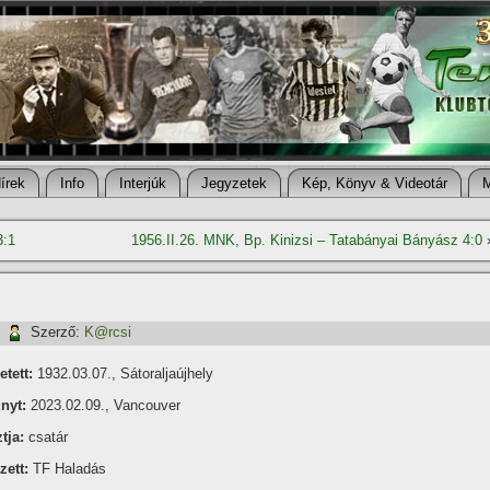
í­rek
Info
Interjúk
Jegyzetek
Kép, Könyv & Videotár
3:1
1956.II.26. MNK, Bp. Kinizsi – Tatabányai Bányász 4:0
|
Szerző:
K@rcsi
etett:
1932.03.07., Sátoraljaújhely
nyt:
2023.02.09., Vancouver
tja:
csatár
zett:
TF Haladás