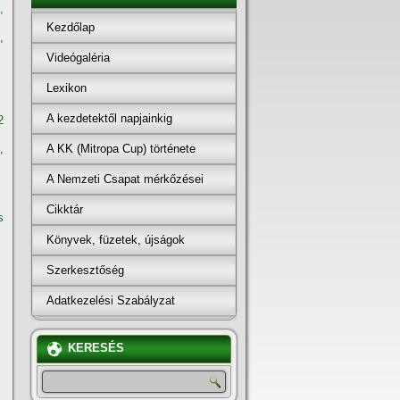
,
Kezdőlap
,
Videógaléria
Lexikon
A kezdetektől napjainkig
2
A KK (Mitropa Cup) története
,
A Nemzeti Csapat mérkőzései
Cikktár
s
Könyvek, füzetek, újságok
Szerkesztőség
Adatkezelési Szabályzat
KERESÉS