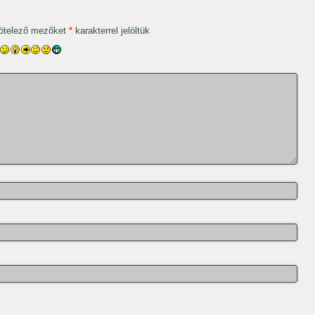
ötelező mezőket
*
karakterrel jelöltük