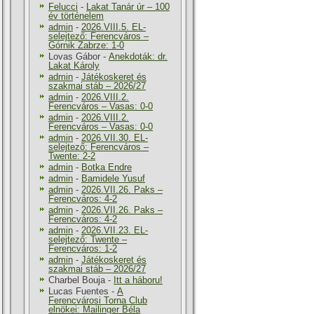
Felucci
-
Lakat Tanár úr – 100
év történelem
admin
-
2026.VIII.5. EL-
selejtező: Ferencváros –
Górnik Zabrze: 1-0
Lovas Gábor
-
Anekdoták: dr.
Lakat Károly
admin
-
Játékoskeret és
szakmai stáb – 2026/27
admin
-
2026.VIII.2.
Ferencváros – Vasas: 0-0
admin
-
2026.VIII.2.
Ferencváros – Vasas: 0-0
admin
-
2026.VII.30. EL-
selejtező: Ferencváros –
Twente: 2-2
admin
-
Botka Endre
admin
-
Bamidele Yusuf
admin
-
2026.VII.26. Paks –
Ferencváros: 4-2
admin
-
2026.VII.26. Paks –
Ferencváros: 4-2
admin
-
2026.VII.23. EL-
selejtező: Twente –
Ferencváros: 1-2
admin
-
Játékoskeret és
szakmai stáb – 2026/27
Charbel Bouja
-
Itt a háboru!
Lucas Fuentes
-
A
Ferencvárosi Torna Club
elnökei: Mailinger Béla