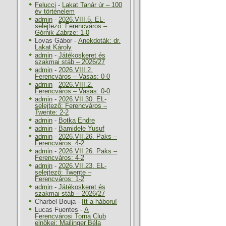
Felucci
-
Lakat Tanár úr – 100
év történelem
admin
-
2026.VIII.5. EL-
selejtező: Ferencváros –
Górnik Zabrze: 1-0
Lovas Gábor
-
Anekdoták: dr.
Lakat Károly
admin
-
Játékoskeret és
szakmai stáb – 2026/27
admin
-
2026.VIII.2.
Ferencváros – Vasas: 0-0
admin
-
2026.VIII.2.
Ferencváros – Vasas: 0-0
admin
-
2026.VII.30. EL-
selejtező: Ferencváros –
Twente: 2-2
admin
-
Botka Endre
admin
-
Bamidele Yusuf
admin
-
2026.VII.26. Paks –
Ferencváros: 4-2
admin
-
2026.VII.26. Paks –
Ferencváros: 4-2
admin
-
2026.VII.23. EL-
selejtező: Twente –
Ferencváros: 1-2
admin
-
Játékoskeret és
szakmai stáb – 2026/27
Charbel Bouja
-
Itt a háboru!
Lucas Fuentes
-
A
Ferencvárosi Torna Club
elnökei: Mailinger Béla