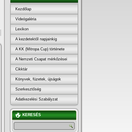
Kezdőlap
Videógaléria
Lexikon
A kezdetektől napjainkig
A KK (Mitropa Cup) története
A Nemzeti Csapat mérkőzései
Cikktár
Könyvek, füzetek, újságok
Szerkesztőség
Adatkezelési Szabályzat
KERESÉS