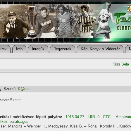
í­rek
Info
Interjúk
Jegyzetek
Kép, Könyv & Videotár
Kiss Béla
Szerző:
K@rcsi
neve:
Szeles
etközi mérkőzésen lépett pályára:
1913.04.27., Üllői út, FTC – Amateur
etközi barátságos
iser, Manglitz – Weinber II., Medgyessy, Kiss B. – Rónai, Koródy II., Koródy