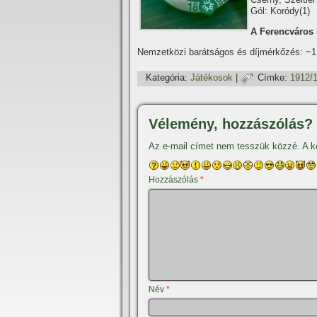
Gól: Koródy(1)
A Ferencváros 
Nemzetközi barátságos és dí­jmérkőzés: ~
Kategória:
Játékosok
|
Címke:
1912/
Vélemény, hozzászólás?
Az e-mail címet nem tesszük közzé.
A k
Hozzászólás
*
Név
*