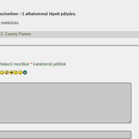
szí­neiben ~1 alkalommal lépett pályára.
1 mérkőzés
13
,
Cserny Ferenc
ötelező mezőket
*
karakterrel jelöltük