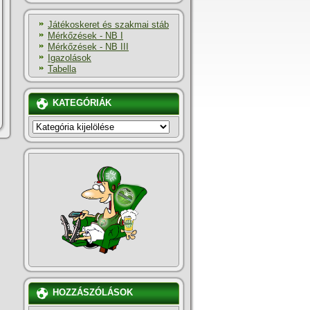
Játékoskeret és szakmai stáb
Mérkőzések - NB I
Mérkőzések - NB III
Igazolások
Tabella
KATEGÓRIÁK
KATEGÓRIÁK
HOZZÁSZÓLÁSOK