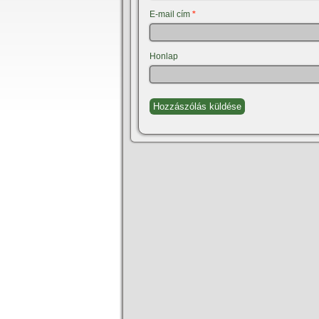
E-mail cím
*
Honlap