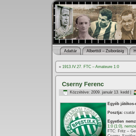
Adattár
Alberttól – Zsiborásig
H
«
1913.IV.27. FTC – Amateure 1:0
Cserny Ferenc
Közzétéve:
2009. január 13. kedd
|
Egyéb játékos-
Posztja:
csatár
Egyetlen nemz
1:0 (1:0), nemz
FTC: Fritz – Ge
Cserny, Szeitler