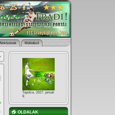
Mérkőzések
Múltidéző
»
Tapolca, 2027. január
9.
e
,
OLDALAK