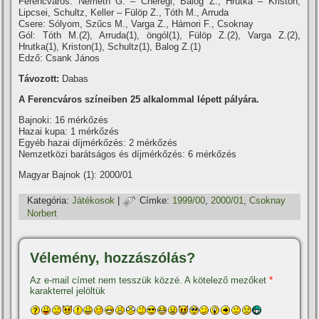
Ferencváros: Németh G. – Cheregi, Balog Z., Hrutka – Kriston,
Lipcsei, Schultz, Keller – Fülöp Z., Tóth M., Arruda
Csere: Sólyom, Szűcs M., Varga Z., Hámori F., Csoknay
Gól: Tóth M.(2), Arruda(1), öngól(1), Fülöp Z.(2), Varga Z.(2),
Hrutka(1), Kriston(1), Schultz(1), Balog Z.(1)
Edző: Csank János
Távozott:
Dabas
A Ferencváros szí­neiben 25 alkalommal lépett pályára.
Bajnoki: 16 mérkőzés
Hazai kupa: 1 mérkőzés
Egyéb hazai dí­jmérkőzés: 2 mérkőzés
Nemzetközi barátságos és dí­jmérkőzés: 6 mérkőzés
Magyar Bajnok (1): 2000/01
Kategória:
Játékosok
|
Címke:
1999/00
,
2000/01
,
Csoknay
Norbert
Vélemény, hozzászólás?
Az e-mail címet nem tesszük közzé.
A kötelező mezőket
*
karakterrel jelöltük