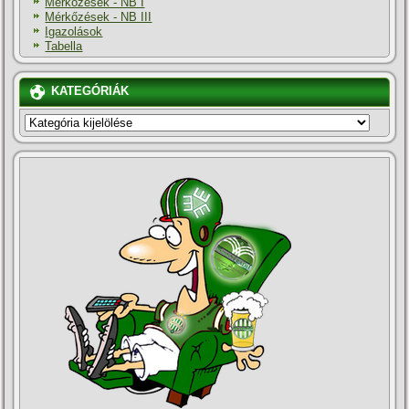
Mérkőzések - NB I
Mérkőzések - NB III
Igazolások
Tabella
KATEGÓRIÁK
KATEGÓRIÁK