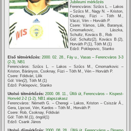
Jubileumi mérkőzés
Ferencváros: Szűcs L. – Lakos
– Szűcs M., Nagy N. – Kriston,
Csoknay, Füzi – Tóth M.,
Váczi, Vén – Horváth P.
Csere: Vámos, Lilik, Baranyai,
Crnomarkovic, Lászka,
Schultz, Kovács B., Rob
Gól: Schultz(2), Kovács B.(2),
Horváth P.(1), Tóth M.(1)
Edző: Poklepovic, Stanko
Első tétmérkőzés:
2000. 02. 28., Fáy u., Vasas – Ferencváros 3-3
(2-3), NB1
Ferencváros: Szűcs L. – Lakos – Szűcs M., Crnomarkovic –
Kriston, Bárányos, Csoknay, Füzi – Tóth M., Vén – Horváth P.
Csere: Földvári, Lilik
Gól: Vén(2), Tóth M.(1)
Edző: Poklepovic, Stanko
Utolsó tétmérkőzés:
2000. 08. 11., Üllői út, Ferencváros – Kispest-
Honvéd 2-2 (1-2), NB1 alapszakasz
Ferencváros: Németh G. – Cheregi – Lakos, Kriston – Csiszár Á.,
Gera, Lipcsei, Vén, Kardos – Tóth M., Horváth P.
Csere: Rob, Csoknay, Földvári
Gól: Tóth M.(1), öngól(1)
Edző: Csank János
Utolsó díjmérkőzés:
2000. 08. 28., Üllői út, Ferencváros – Dinamo