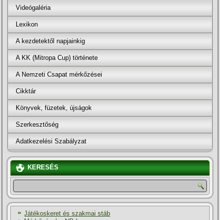
Videógaléria
Lexikon
A kezdetektől napjainkig
A KK (Mitropa Cup) története
A Nemzeti Csapat mérkőzései
Cikktár
Könyvek, füzetek, újságok
Szerkesztőség
Adatkezelési Szabályzat
KERESÉS
Játékoskeret és szakmai stáb