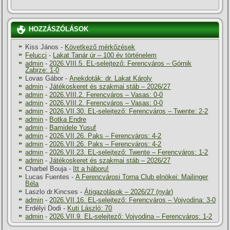
HOZZÁSZÓLÁSOK
Kiss János
-
Következő mérkőzések
Felucci
-
Lakat Tanár úr – 100 év történelem
admin
-
2026.VIII.5. EL-selejtező: Ferencváros – Górnik
Zabrze: 1-0
Lovas Gábor
-
Anekdoták: dr. Lakat Károly
admin
-
Játékoskeret és szakmai stáb – 2026/27
admin
-
2026.VIII.2. Ferencváros – Vasas: 0-0
admin
-
2026.VIII.2. Ferencváros – Vasas: 0-0
admin
-
2026.VII.30. EL-selejtező: Ferencváros – Twente: 2-2
admin
-
Botka Endre
admin
-
Bamidele Yusuf
admin
-
2026.VII.26. Paks – Ferencváros: 4-2
admin
-
2026.VII.26. Paks – Ferencváros: 4-2
admin
-
2026.VII.23. EL-selejtező: Twente – Ferencváros: 1-2
admin
-
Játékoskeret és szakmai stáb – 2026/27
Charbel Bouja
-
Itt a háboru!
Lucas Fuentes
-
A Ferencvárosi Torna Club elnökei: Mailinger
Béla
Laszlo dr.Kincses
-
Átigazolások – 2026/27 (nyár)
admin
-
2026.VII.16. EL-selejtező: Ferencváros – Vojvodina: 3-0
Erdélyi Dodi
-
Kuti László: 70
admin
-
2026.VII.9. EL-selejtező: Vojvodina – Ferencváros: 1-2