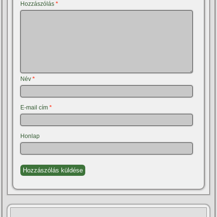
Hozzászólás
*
Név
*
E-mail cím
*
Honlap