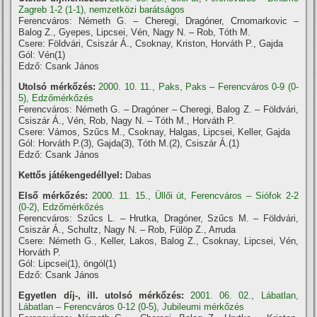
Zagreb 1-2 (1-1), nemzetközi barátságos
Ferencváros: Németh G. – Cheregi, Dragóner, Crnomarkovic –
Balog Z., Gyepes, Lipcsei, Vén, Nagy N. – Rob, Tóth M.
Csere: Földvári, Csiszár Á., Csoknay, Kriston, Horváth P., Gajda
Gól: Vén(1)
Edző: Csank János
Utolsó mérkőzés:
2000. 10. 11., Paks, Paks – Ferencváros 0-9 (0-
5), Edzőmérkőzés
Ferencváros: Németh G. – Dragóner – Cheregi, Balog Z. – Földvári,
Csiszár Á., Vén, Rob, Nagy N. – Tóth M., Horváth P.
Csere: Vámos, Szűcs M., Csoknay, Halgas, Lipcsei, Keller, Gajda
Gól: Horváth P.(3), Gajda(3), Tóth M.(2), Csiszár Á.(1)
Edző: Csank János
Kettős játékengedéllyel:
Dabas
Első mérkőzés:
2000. 11. 15., Üllői út, Ferencváros – Siófok 2-2
(0-2), Edzőmérkőzés
Ferencváros: Szűcs L. – Hrutka, Dragóner, Szűcs M. – Földvári,
Csiszár Á., Schultz, Nagy N. – Rob, Fülöp Z., Arruda
Csere: Németh G., Keller, Lakos, Balog Z., Csoknay, Lipcsei, Vén,
Horváth P.
Gól: Lipcsei(1), öngól(1)
Edző: Csank János
Egyetlen díj-, ill. utolsó mérkőzés:
2001. 06. 02., Lábatlan,
Lábatlan – Ferencváros 0-12 (0-5), Jubileumi mérkőzés