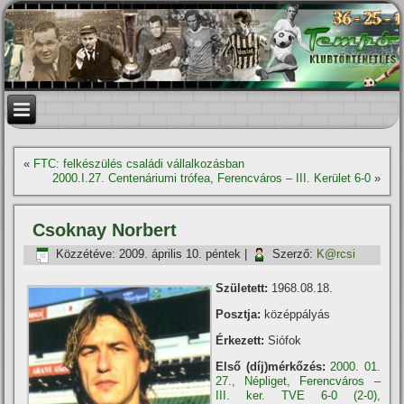
«
FTC: felkészülés családi vállalkozásban
2000.I.27. Centenáriumi trófea, Ferencváros – III. Kerület 6-0
»
Csoknay Norbert
Közzétéve:
2009. április 10. péntek
|
Szerző:
K@rcsi
Született:
1968.08.18.
Posztja:
középpályás
Érkezett:
Siófok
Első (díj)mérkőzés:
2000. 01.
27., Népliget, Ferencváros –
III. ker. TVE 6-0 (2-0),