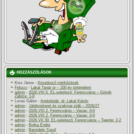
HOZZÁSZÓLÁSOK
Kiss János
-
Következő mérkőzések
Felucci
-
Lakat Tanár úr – 100 év történelem
admin
-
2026.VIII.5. EL-selejtező: Ferencváros – Górnik
Zabrze: 1-0
Lovas Gábor
-
Anekdoták: dr. Lakat Károly
admin
-
Játékoskeret és szakmai stáb – 2026/27
admin
-
2026.VIII.2. Ferencváros – Vasas: 0-0
admin
-
2026.VIII.2. Ferencváros – Vasas: 0-0
admin
-
2026.VII.30. EL-selejtező: Ferencváros – Twente: 2-2
admin
-
Botka Endre
admin
-
Bamidele Yusuf