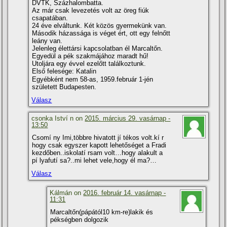
DVTK, Százhalombatta.
Az már csak levezetés volt az öreg fiúk
csapatában.
24 éve elváltunk. Két közös gyermekünk van.
Második házassága is véget ért, ott egy felnőtt
leány van.
Jelenleg élettársi kapcsolatban él Marcaltőn.
Egyedül a pék szakmájához maradt hű!
Utoljára egy évvel ezelőtt találkoztunk.
Első felesége: Katalin
Egyébként nem 58-as, 1959.február 1-jén
született Budapesten.
Válasz
csonka Iství n on
2015. március 29. vasárnap -
13:50
Csomí ny Imi,többre hivatott jí tékos volt.kí r
hogy csak egyszer kapott lehetőséget a Fradi
kezdőben..iskolatí rsam volt…hogy alakult a
pí lyafutí sa?..mi lehet vele,hogy él ma?…
Válasz
Kálmán on
2016. február 14. vasárnap -
11:31
Marcaltőn(pápától10 km-re)lakik és
pékségben dolgozik