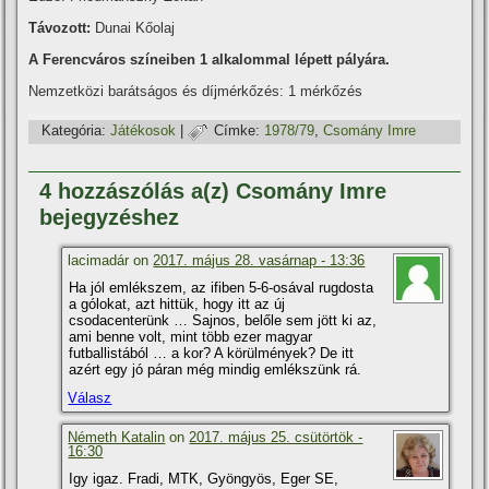
Távozott:
Dunai Kőolaj
A Ferencváros szí­neiben 1 alkalommal lépett pályára.
Nemzetközi barátságos és dí­jmérkőzés: 1 mérkőzés
Kategória:
Játékosok
|
Címke:
1978/79
,
Csomány Imre
4 hozzászólás a(z) Csomány Imre
bejegyzéshez
lacimadár on
2017. május 28. vasárnap - 13:36
Ha jól emlékszem, az ifiben 5-6-osával rugdosta
a gólokat, azt hittük, hogy itt az új
csodacenterünk … Sajnos, belőle sem jött ki az,
ami benne volt, mint több ezer magyar
futballistából … a kor? A körülmények? De itt
azért egy jó páran még mindig emlékszünk rá.
Válasz
Németh Katalin
on
2017. május 25. csütörtök -
16:30
Igy igaz. Fradi, MTK, Gyöngyös, Eger SE,