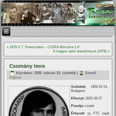
«
1978.X.7. Ferencváros – CSZKA Moszkva 1-0
A magyar sport aranykönyve (1978)
»
Csomány Imre
Közzétéve:
2009. március 19. csütörtök
|
Szerző:
K@rcsi
Született:
1959.02.01.,
Budapest
Elhunyt:
2025.08.07.
Posztja:
csatár
Érkezett:
az FTC saját