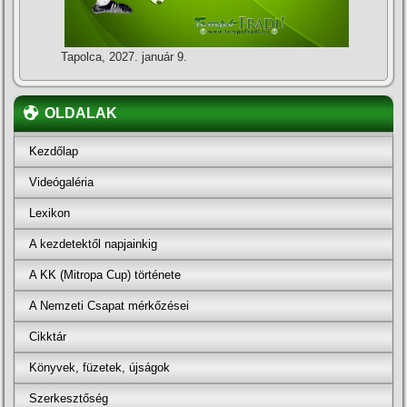
Tapolca, 2027. január 9.
OLDALAK
Kezdőlap
Videógaléria
Lexikon
A kezdetektől napjainkig
A KK (Mitropa Cup) története
A Nemzeti Csapat mérkőzései
Cikktár
Könyvek, füzetek, újságok
Szerkesztőség