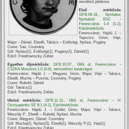
nevelésű játékosa
Első mérkőzés:
1978.09.16., Nyírbátor,
Nyirbátori BSC –
Ferencváros 1-4 (1-2),
Edzőmérkőzés
Ferencváros: Hajdú J. –
Tepszics, Giron, Vépi,
Major – Dániel, Ebedli, Takács – Erdővégi, Nyilasi, Pogány
Csere: Sas, Csomány
Gól: Nyilasi(1), Erdővégi(1), Pogány(1), Dániel(1)
Edző: Friedmanszky Zoltán
Egyetlen díjmérkőzés:
1978.10.07., Üllői út, Ferencváros –
CSZKA Moszkva 1-0 (0-0), nemzetközi barátságos
Ferencváros: Hajdú J. – Megyesi, Giron, Major, Vépi – Takács,
Ebedli, Mucha – Pusztai, Csomány, Pogány
Csere: Rubold, Dániel
Gól: Takács(1)
Edző: Friedmanszky Zoltán
Utolsó mérkőzés:
1978.11.15., Üllői út, Ferencváros – H.
Osztyapenko SE 8-1 (4-1), Edzőmérkőzés
Ferencváros: Hajdú J. – Csider, Giron, Major, Vépi – Takács,
Mészöly P., Ebedli – Rubold, Nyilasi, Mucha
Csere: Megyesi, Dániel, Csomány
Gól: Mucha(2), Nyilasi(3), Ebedli(1), Mészöly P.(1), Vépi(1)
Edző: Friedmanszky Zoltán