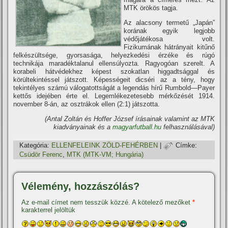
MTK örökös tagja.
Az alacsony termetű „Japán”
korának egyik legjobb
védőjátékosa volt.
Fizikumának hátrányait kitűnő
felkészültsége, gyorsasága, helyezkedési érzéke és rúgó
technikája maradéktalanul ellensúlyozta. Ragyogóan szerelt. A
korabeli hátvédekhez képest szokatlan higgadtsággal és
körültekintéssel játszott. Képességeit dicséri az a tény, hogy
tekintélyes számú válogatottságát a legendás hí­rű Rumbold—Payer
kettős idejében érte el. Legemlékezetesebb mérkőzését 1914.
november 8-án, az osztrákok ellen (2:1) játszotta.
(Antal Zoltán és Hoffer József í­rásainak valamint az MTK
kiadványainak és a
magyarfutball.hu
felhasználásával)
Kategória:
ELLENFELEINK ZÖLD-FEHÉRBEN
|
Címke:
Csüdör Ferenc
,
MTK (MTK-VM; Hungária)
Vélemény, hozzászólás?
Az e-mail címet nem tesszük közzé.
A kötelező mezőket
*
karakterrel jelöltük