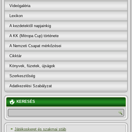
Videógaléria
Lexikon
A kezdetektől napjainkig
A KK (Mitropa Cup) története
A Nemzeti Csapat mérkőzései
Cikktár
Könyvek, füzetek, újságok
Szerkesztőség
Adatkezelési Szabályzat
KERESÉS
Játékoskeret és szakmai stáb