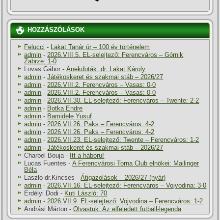
HOZZÁSZÓLÁSOK
Felucci
-
Lakat Tanár úr – 100 év történelem
admin
-
2026.VIII.5. EL-selejtező: Ferencváros – Górnik
Zabrze: 1-0
Lovas Gábor
-
Anekdoták: dr. Lakat Károly
admin
-
Játékoskeret és szakmai stáb – 2026/27
admin
-
2026.VIII.2. Ferencváros – Vasas: 0-0
admin
-
2026.VIII.2. Ferencváros – Vasas: 0-0
admin
-
2026.VII.30. EL-selejtező: Ferencváros – Twente: 2-2
admin
-
Botka Endre
admin
-
Bamidele Yusuf
admin
-
2026.VII.26. Paks – Ferencváros: 4-2
admin
-
2026.VII.26. Paks – Ferencváros: 4-2
admin
-
2026.VII.23. EL-selejtező: Twente – Ferencváros: 1-2
admin
-
Játékoskeret és szakmai stáb – 2026/27
Charbel Bouja
-
Itt a háboru!
Lucas Fuentes
-
A Ferencvárosi Torna Club elnökei: Mailinger
Béla
Laszlo dr.Kincses
-
Átigazolások – 2026/27 (nyár)
admin
-
2026.VII.16. EL-selejtező: Ferencváros – Vojvodina: 3-0
Erdélyi Dodi
-
Kuti László: 70
admin
-
2026.VII.9. EL-selejtező: Vojvodina – Ferencváros: 1-2
Andrási Márton
-
Olvastuk: Az elfeledett futball-legenda