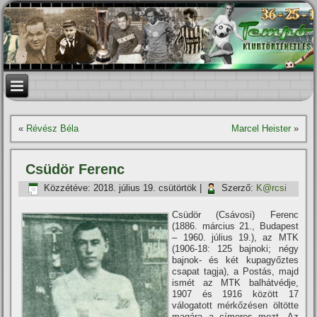
«
Révész Béla
Marcel Heister
»
Csüdör Ferenc
Közzétéve:
2018. július 19. csütörtök
|
Szerző:
K@rcsi
Csüdör (Csávosi) Ferenc
(1886. március 21., Budapest
– 1960. július 19.), az MTK
(1906-18: 125 bajnoki; négy
bajnok- és két kupagyőztes
csapat tagja), a Postás, majd
ismét az MTK balhátvédje,
1907 és 1916 között 17
válogatott mérkőzésen öltötte
magára a cí­meres mezt. Az