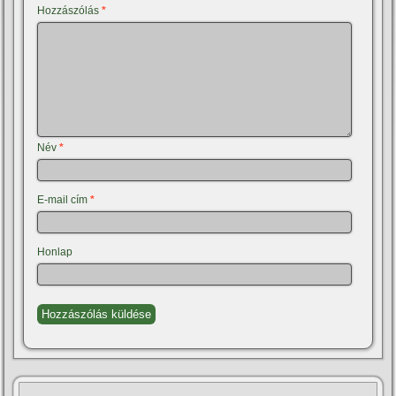
Hozzászólás
*
Név
*
E-mail cím
*
Honlap