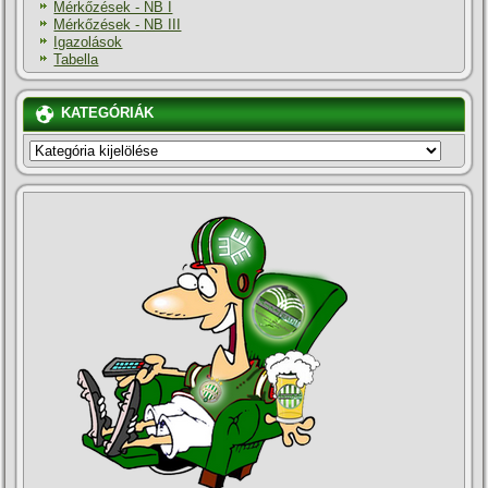
Mérkőzések - NB I
Mérkőzések - NB III
Igazolások
Tabella
KATEGÓRIÁK
KATEGÓRIÁK