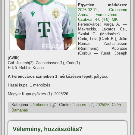
Egyetlen mérkőzés:
2026.02.11., Groupama
Aréna, Ferencváros —
Csákvár: 4-0 (4-0), MK
Ferencváros: Varga Á. —
Makreckis, Lakatos Cs.,
Szalai G. (Madarász) —
Cadu, Levi (Czéh B.), Júlio
Romao, Zachariassen
(Rommens), Acolatse
(Corbu) — Yusuf, Joseph
(Gólik)
Gól: Joseph(2), Zachariassen(1), Cadu(1)
Edző: Robbie Keane
A Ferencváros szí­neiben 1 mérkőzésen lépett pályára.
Hazai kupa: 1 mérkőzés
Magyar Kupa győztes (1): 2025/26
Kategória:
Játékosok
|
Címke:
"apa és fia"
,
2025/26
,
Czéh
Barnabás
Vélemény, hozzászólás?