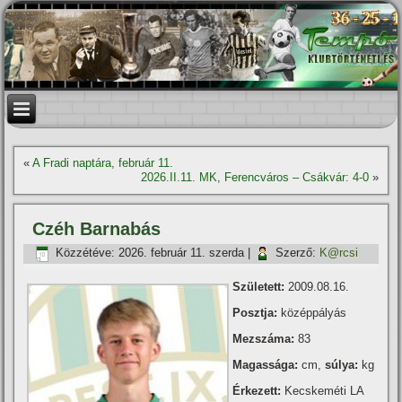
«
A Fradi naptára, február 11.
2026.II.11. MK, Ferencváros – Csákvár: 4-0
»
Czéh Barnabás
Közzétéve:
2026. február 11. szerda
|
Szerző:
K@rcsi
Született:
2009.08.16.
Posztja:
középpályás
Mezszáma:
83
Magassága:
cm,
súlya:
kg
Érkezett:
Kecskeméti LA