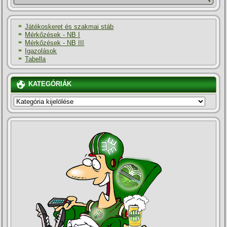
Játékoskeret és szakmai stáb
Mérkőzések - NB I
Mérkőzések - NB III
Igazolások
Tabella
KATEGÓRIÁK
KATEGÓRIÁK