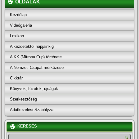
OLDALAK
Kezdőlap
Videógaléria
Lexikon
A kezdetektől napjainkig
A KK (Mitropa Cup) története
A Nemzeti Csapat mérkőzései
Cikktár
Könyvek, füzetek, újságok
Szerkesztőség
Adatkezelési Szabályzat
KERESÉS