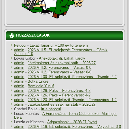
HOZZÁSZÓLÁSOK
Felucci
-
Lakat Tanár úr – 100 év történelem
admin
-
2026.VIII.5. EL-selejtező: Ferencváros – Górnik
Zabrze: 1-0
Lovas Gábor
-
Anekdoták: dr. Lakat Károly
admin
-
Játékoskeret és szakmai stáb – 2026/27
admin
-
2026.VIII.2. Ferencváros – Vasas: 0-0
admin
-
2026.VIII.2. Ferencváros – Vasas: 0-0
admin
-
2026.VII.30. EL-selejtező: Ferencváros – Twente: 2-2
admin
-
Botka Endre
admin
-
Bamidele Yusuf
admin
-
2026.VII.26. Paks – Ferencváros: 4-2
admin
-
2026.VII.26. Paks – Ferencváros: 4-2
admin
-
2026.VII.23. EL-selejtező: Twente – Ferencváros: 1-2
admin
-
Játékoskeret és szakmai stáb – 2026/27
Charbel Bouja
-
Itt a háboru!
Lucas Fuentes
-
A Ferencvárosi Torna Club elnökei: Mailinger
Béla
Laszlo dr.Kincses
-
Átigazolások – 2026/27 (nyár)
admin
-
2026.VII.16. EL-selejtező: Ferencváros – Vojvodina: 3-0