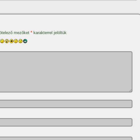
ötelező mezőket
*
karakterrel jelöltük