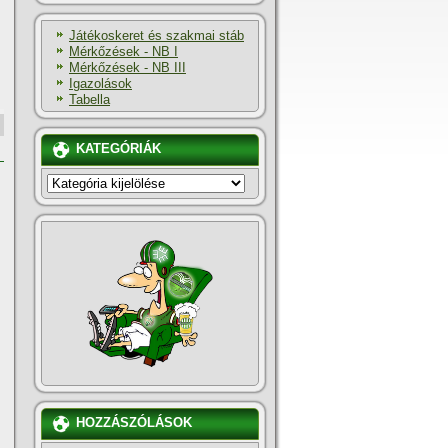
Játékoskeret és szakmai stáb
Mérkőzések - NB I
Mérkőzések - NB III
Igazolások
Tabella
KATEGÓRIÁK
KATEGÓRIÁK
HOZZÁSZÓLÁSOK