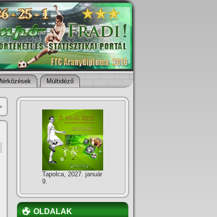
Mérkőzések
Múltidéző
»
Tapolca, 2027. január
9.
OLDALAK