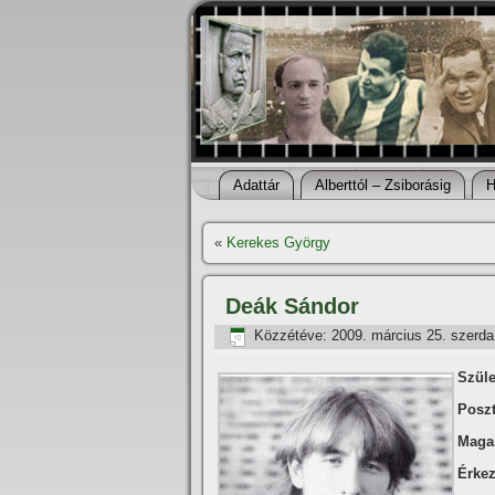
Adattár
Alberttól – Zsiborásig
H
«
Kerekes György
Deák Sándor
Közzétéve:
2009. március 25. szerda
Szüle
Poszt
Maga
Érkez