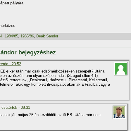
épett pályára.
 mérkőzés
84
,
1984/85
,
1985/86
,
Deák Sándor
Sándor bejegyzéshez
erda - 20:52
z EB-siker után már csak edzőmérkőzéseken szerepelt? Utána
azon az őszön, ami olyan szépen indult (Szeged ellen 4-1),
éstől rettegtünk, „Deákostul, Haázastul, Pinterestül, Kellerestül,
telméről, akik egy komplett ifi-csapatot akarnak a Fradiba vagy a
 csütörtök - 08:31
 bajnokiját, május 25-én kezdődött az ifi EB. Utána már nem