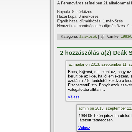
A Ferencváros szí­neiben 21 alkalommal l
Bajnoki: 8 mérkőzés
Hazai kupa: 3 mérkőzés
Egyéb hazai dí­jmérkőzés: 1 mérkőzés
Nemzetközi barátságos és dí­jmérkőzés: 9
Kategória:
Játékosok
|
Címke:
1983/
2 hozzászólás a(z) Deák 
lacimadár on
2013. szeptember 11. sz
Bocs, K@rcsi, mit jelent az, hogy a
került be az I-be, ha jól emlékszem, 
azután a 7-8. fordulótól kezdve a kies
Fischerestül” stb. Ennyit azok szakér
válogatottba állí­tani…
Válasz
admin
on
2013. szeptember 12.
1984.05.19-én játszotta utolsó
játszott tétmeccsen.
Válasz