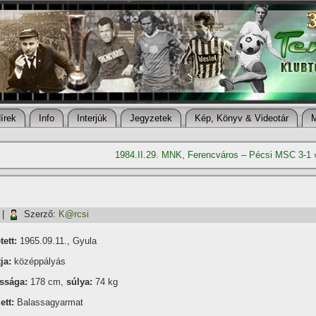
í­rek
Info
Interjúk
Jegyzetek
Kép, Könyv & Videotár
1984.II.29. MNK, Ferencváros – Pécsi MSC 3-1
|
Szerző:
K@rcsi
tett:
1965.09.11., Gyula
ja:
középpályás
ssága:
178 cm,
súlya:
74 kg
ett:
Balassagyarmat