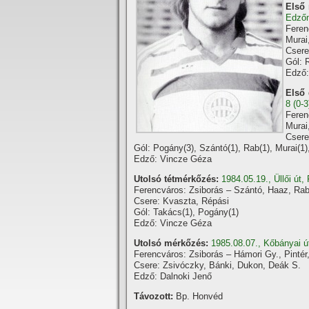
Első 
Edző
Feren
Murai
Csere
Gól: 
Edző:
Első 
8 (0-
Feren
Murai
Csere
Gól: Pogány(3), Szántó(1), Rab(1), Murai(1)
Edző: Vincze Géza
Utolsó tétmérkőzés:
1984.05.19., Üllői út,
Ferencváros: Zsiborás – Szántó, Haaz, Rab
Csere: Kvaszta, Répási
Gól: Takács(1), Pogány(1)
Edző: Vincze Géza
Utolsó mérkőzés:
1985.08.07., Kőbányai út
Ferencváros: Zsiborás – Hámori Gy., Pintér,
Csere: Zsivóczky, Bánki, Dukon, Deák S.
Edző: Dalnoki Jenő
Távozott:
Bp. Honvéd