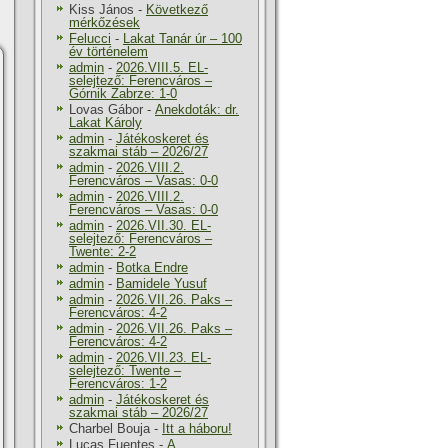
Kiss János
-
Következő
mérkőzések
Felucci
-
Lakat Tanár úr – 100
év történelem
admin
-
2026.VIII.5. EL-
selejtező: Ferencváros –
Górnik Zabrze: 1-0
Lovas Gábor
-
Anekdoták: dr.
Lakat Károly
admin
-
Játékoskeret és
szakmai stáb – 2026/27
admin
-
2026.VIII.2.
Ferencváros – Vasas: 0-0
admin
-
2026.VIII.2.
Ferencváros – Vasas: 0-0
admin
-
2026.VII.30. EL-
selejtező: Ferencváros –
Twente: 2-2
admin
-
Botka Endre
admin
-
Bamidele Yusuf
admin
-
2026.VII.26. Paks –
Ferencváros: 4-2
admin
-
2026.VII.26. Paks –
Ferencváros: 4-2
admin
-
2026.VII.23. EL-
selejtező: Twente –
Ferencváros: 1-2
admin
-
Játékoskeret és
szakmai stáb – 2026/27
Charbel Bouja
-
Itt a háboru!
Lucas Fuentes
-
A