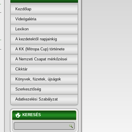
,
Kezdőlap
–
Videógaléria
Lexikon
A kezdetektől napjainkig
-
A KK (Mitropa Cup) története
–
A Nemzeti Csapat mérkőzései
Cikktár
Könyvek, füzetek, újságok
Szerkesztőség
Adatkezelési Szabályzat
KERESÉS