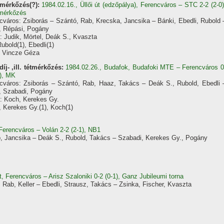
mérkőzés(?):
1984.02.16., Üllői út (edzőpálya), Ferencváros – STC 2-2 (2-0)
mérkőzés
cváros: Zsiborás – Szántó, Rab, Krecska, Jancsika – Bánki, Ebedli, Rubold 
, Répási, Pogány
: Judik, Mörtel, Deák S., Kvaszta
Rubold(1), Ebedli(1)
 Vincze Géza
díj- ,ill. tétmérkőzés:
1984.02.26., Budafok, Budafoki MTE – Ferencváros 0
3), MK
cváros: Zsiborás – Szántó, Rab, Haaz, Takács – Deák S., Rubold, Ebedli 
, Szabadi, Pogány
: Koch, Kerekes Gy.
, Kerekes Gy.(1), Koch(1)
 Ferencváros – Volán 2-2 (2-1), NB1
, Jancsika – Deák S., Rubold, Takács – Szabadi, Kerekes Gy., Pogány
, Ferencváros – Arisz Szaloniki 0-2 (0-1), Ganz Jubileumi torna
 Rab, Keller – Ebedli, Strausz, Takács – Zsinka, Fischer, Kvaszta