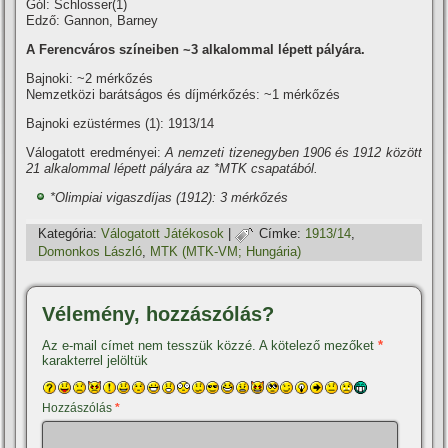
Gól: Schlosser(1)
Edző: Gannon, Barney
A Ferencváros szí­neiben ~3 alkalommal lépett pályára.
Bajnoki: ~2 mérkőzés
Nemzetközi barátságos és dí­jmérkőzés: ~1 mérkőzés
Bajnoki ezüstérmes (1): 1913/14
Válogatott eredményei:
A nemzeti tizenegyben 1906 és 1912 között
21 alkalommal lépett pályára az *MTK csapatából.
*Olimpiai vigaszdí­jas (1912): 3 mérkőzés
Kategória:
Válogatott Játékosok
|
Címke:
1913/14
,
Domonkos László
,
MTK (MTK-VM; Hungária)
Vélemény, hozzászólás?
Az e-mail címet nem tesszük közzé.
A kötelező mezőket
*
karakterrel jelöltük
Hozzászólás
*