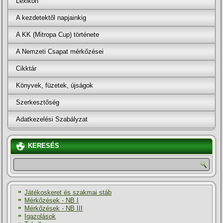
Lexikon
A kezdetektől napjainkig
A KK (Mitropa Cup) története
A Nemzeti Csapat mérkőzései
Cikktár
Könyvek, füzetek, újságok
Szerkesztőség
Adatkezelési Szabályzat
KERESÉS
Játékoskeret és szakmai stáb
Mérkőzések - NB I
Mérkőzések - NB III
Igazolások