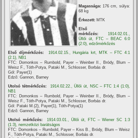
Magassága:
176 cm, súlya:
68 kg
Érkezett:
MTK
Első
mérkőzés:
1914.02.01.,
Üllői út, FTC – BEAC 6:0
(2:0), edzőmérkőzés
Első dí­jmérkőzés:
1914.02.15., Hungária krt, MTK – FTC 4:1
(2:1), NB1
FTC: Domonkos – Rumbold, Payer – Weinber II., Bródy, Blum –
Weisz F., Tóth-Potya, Pataki M., Schlosser, Borbás dr.
Gól: Payer(1)
Edző: Gannon, Barney
Utolsó tétmérkőzés:
1914.02.22., Üllői út, NSC – FTC 1:4 (1:0),
NB1
FTC: Domonkos – Rumbold, Payer – Weinber II., Bródy, Blum –
Weisz F., Tóth-Potya, Pataki M., Schlosser, Borbás dr.
Gól: Pataki M.(2), Payer(1), Tóth-Potya(1)
Edző: Gannon, Barney
Utolsó mérkőzés:
1914.03.01., Üllői út, FTC – Wiener SC 1:3
(1:3), nemzetközi barátságos
FTC: Domonkos – Rumbold, Payer – Kiss B., Bródy, Blum – Weisz
F., Tóth-Potya, Pataki M., Schlosser, Borbás dr.