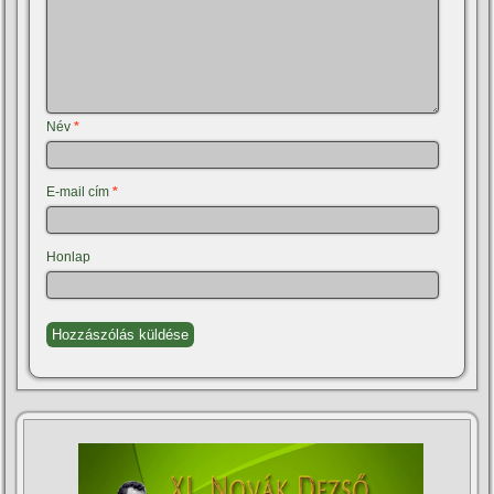
Név
*
E-mail cím
*
Honlap