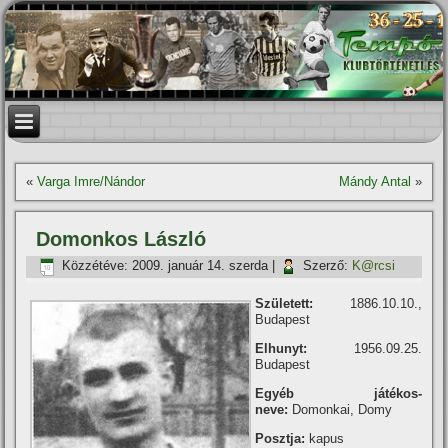
«
Varga Imre/Nándor
Mándy Antal
»
Domonkos László
Közzétéve:
2009. január 14. szerda
|
Szerző:
K@rcsi
Született:
1886.10.10.,
Budapest
Elhunyt:
1956.09.25.
Budapest
Egyéb játékos-
neve:
Domonkai, Domy
Posztja:
kapus