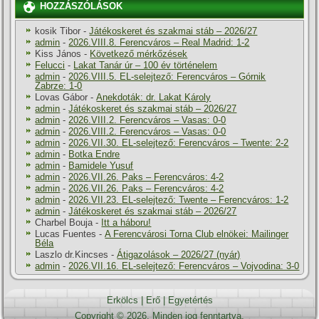
HOZZÁSZÓLÁSOK
kosik Tibor
-
Játékoskeret és szakmai stáb – 2026/27
admin
-
2026.VIII.8. Ferencváros – Real Madrid: 1-2
Kiss János
-
Következő mérkőzések
Felucci
-
Lakat Tanár úr – 100 év történelem
admin
-
2026.VIII.5. EL-selejtező: Ferencváros – Górnik
Zabrze: 1-0
Lovas Gábor
-
Anekdoták: dr. Lakat Károly
admin
-
Játékoskeret és szakmai stáb – 2026/27
admin
-
2026.VIII.2. Ferencváros – Vasas: 0-0
admin
-
2026.VIII.2. Ferencváros – Vasas: 0-0
admin
-
2026.VII.30. EL-selejtező: Ferencváros – Twente: 2-2
admin
-
Botka Endre
admin
-
Bamidele Yusuf
admin
-
2026.VII.26. Paks – Ferencváros: 4-2
admin
-
2026.VII.26. Paks – Ferencváros: 4-2
admin
-
2026.VII.23. EL-selejtező: Twente – Ferencváros: 1-2
admin
-
Játékoskeret és szakmai stáb – 2026/27
Charbel Bouja
-
Itt a háboru!
Lucas Fuentes
-
A Ferencvárosi Torna Club elnökei: Mailinger
Béla
Laszlo dr.Kincses
-
Átigazolások – 2026/27 (nyár)
admin
-
2026.VII.16. EL-selejtező: Ferencváros – Vojvodina: 3-0
Erkölcs
|
Erő
|
Egyetértés
Copyright © 2026. Minden jog fenntartva.