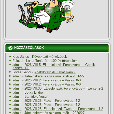
HOZZÁSZÓLÁSOK
Kiss János
-
Következő mérkőzések
Felucci
-
Lakat Tanár úr – 100 év történelem
admin
-
2026.VIII.5. EL-selejtező: Ferencváros – Górnik
Zabrze: 1-0
Lovas Gábor
-
Anekdoták: dr. Lakat Károly
admin
-
Játékoskeret és szakmai stáb – 2026/27
admin
-
2026.VIII.2. Ferencváros – Vasas: 0-0
admin
-
2026.VIII.2. Ferencváros – Vasas: 0-0
admin
-
2026.VII.30. EL-selejtező: Ferencváros – Twente: 2-2
admin
-
Botka Endre
admin
-
Bamidele Yusuf
admin
-
2026.VII.26. Paks – Ferencváros: 4-2
admin
-
2026.VII.26. Paks – Ferencváros: 4-2
admin
-
2026.VII.23. EL-selejtező: Twente – Ferencváros: 1-2
admin
-
Játékoskeret és szakmai stáb – 2026/27