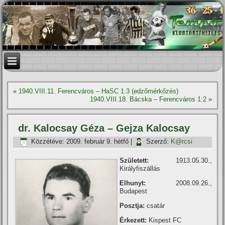
«
1940.VIII.11. Ferencváros – HaSC 1:3 (edzőmérkőzés)
1940.VIII.18. Bácska – Ferencváros 1:2
»
dr. Kalocsay Géza – Gejza Kalocsay
Közzétéve:
2009. február 9. hétfő
|
Szerző:
K@rcsi
Született:
1913.05.30.,
Királyfiszállás
Elhunyt:
2008.09.26.,
Budapest
Posztja:
csatár
Érkezett:
Kispest FC