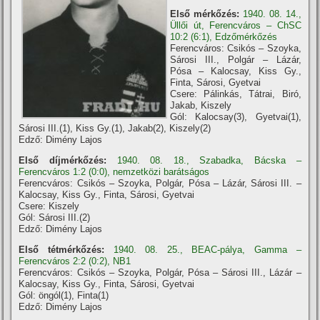
Első mérkőzés:
1940. 08. 14.,
Üllői út, Ferencváros – ChSC
10:2 (6:1), Edzőmérkőzés
Ferencváros: Csikós – Szoyka,
Sárosi III., Polgár – Lázár,
Pósa – Kalocsay, Kiss Gy.,
Finta, Sárosi, Gyetvai
Csere: Pálinkás, Tátrai, Biró,
Jakab, Kiszely
Gól: Kalocsay(3), Gyetvai(1),
Sárosi III.(1), Kiss Gy.(1), Jakab(2), Kiszely(2)
Edző: Dimény Lajos
Első díjmérkőzés:
1940. 08. 18., Szabadka, Bácska –
Ferencváros 1:2 (0:0), nemzetközi barátságos
Ferencváros: Csikós – Szoyka, Polgár, Pósa – Lázár, Sárosi III. –
Kalocsay, Kiss Gy., Finta, Sárosi, Gyetvai
Csere: Kiszely
Gól: Sárosi III.(2)
Edző: Dimény Lajos
Első tétmérkőzés:
1940. 08. 25., BEAC-pálya, Gamma –
Ferencváros 2:2 (0:2), NB1
Ferencváros: Csikós – Szoyka, Polgár, Pósa – Sárosi III., Lázár –
Kalocsay, Kiss Gy., Finta, Sárosi, Gyetvai
Gól: öngól(1), Finta(1)
Edző: Dimény Lajos