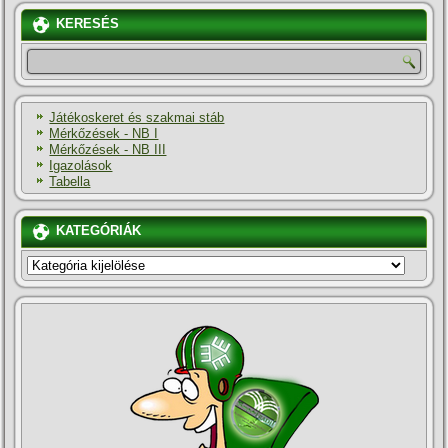
KERESÉS
Játékoskeret és szakmai stáb
Mérkőzések - NB I
Mérkőzések - NB III
Igazolások
Tabella
KATEGÓRIÁK
KATEGÓRIÁK