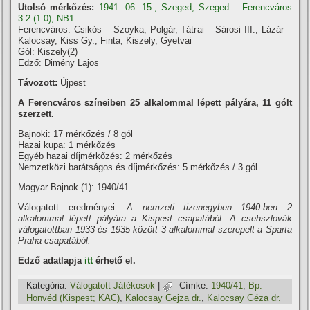
Utolsó mérkőzés:
1941. 06. 15., Szeged, Szeged – Ferencváros
3:2 (1:0), NB1
Ferencváros: Csikós – Szoyka, Polgár, Tátrai – Sárosi III., Lázár –
Kalocsay, Kiss Gy., Finta, Kiszely, Gyetvai
Gól: Kiszely(2)
Edző: Dimény Lajos
Távozott:
Újpest
A Ferencváros szí­neiben 25 alkalommal lépett pályára, 11 gólt
szerzett.
Bajnoki: 17 mérkőzés / 8 gól
Hazai kupa: 1 mérkőzés
Egyéb hazai dí­jmérkőzés: 2 mérkőzés
Nemzetközi barátságos és dí­jmérkőzés: 5 mérkőzés / 3 gól
Magyar Bajnok (1): 1940/41
Válogatott eredményei:
A nemzeti tizenegyben 1940-ben 2
alkalommal lépett pályára a Kispest csapatából. A csehszlovák
válogatottban 1933 és 1935 között 3 alkalommal szerepelt a Sparta
Praha csapatából.
Edző adatlapja
itt
érhető el.
Kategória:
Válogatott Játékosok
|
Címke:
1940/41
,
Bp.
Honvéd (Kispest; KAC)
,
Kalocsay Gejza dr.
,
Kalocsay Géza dr.