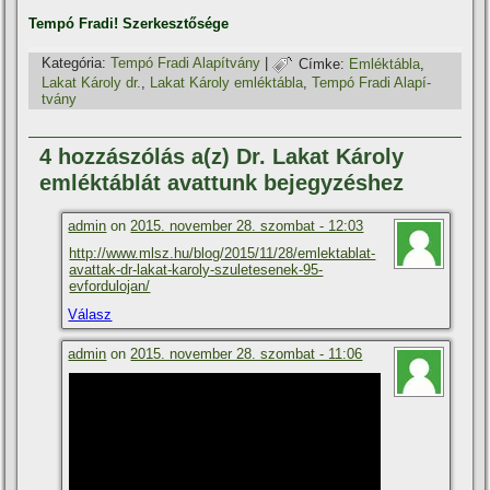
Tempó Fradi! Szerkesztősége
Kategória:
Tempó Fradi Alapí­tvány
|
Címke:
Emléktábla
,
Lakat Károly dr.
,
Lakat Károly emléktábla
,
Tempó Fradi Alapí­
tvány
4 hozzászólás a(z) Dr. Lakat Károly
emléktáblát avattunk bejegyzéshez
admin
on
2015. november 28. szombat - 12:03
http://www.mlsz.hu/blog/2015/11/28/emlektablat-
avattak-dr-lakat-karoly-szuletesenek-95-
evfordulojan/
Válasz
admin
on
2015. november 28. szombat - 11:06