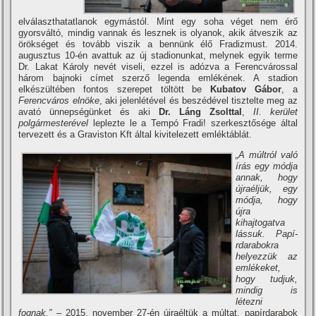
elválaszthatatlanok egymástól. Mint egy soha véget nem érő
gyorsváltó, mindig vannak és lesznek is olyanok, akik átveszik az
örökséget és tovább viszik a bennünk élő Fradizmust. 2014.
augusztus 10-én avattuk az új stadionunkat, melynek egyik terme
Dr. Lakat Károly nevét viseli, ezzel is adózva a Ferencvárossal
három bajnoki cí­met szerző legenda emlékének. A stadion
elkészültében fontos szerepet töltött be
Kubatov Gábor
, a
Ferencváros elnöke
, aki jelenlétével és beszédével tisztelte meg az
avató ünnepségünket és aki
Dr. Láng Zsolttal
,
II. kerület
polgármesterével
leplezte le a Tempó Fradi! szerkesztősége által
tervezett és a Graviston Kft által kivitelezett emléktáblát.
„A múltról való
í­rás egy módja
annak, hogy
újraéljük, egy
módja, hogy
újra
kihajtogatva
lássuk. Papí­
rdarabokra
helyezzük az
emlékeket,
hogy tudjuk,
mindig is
létezni
fognak.”
– 2015. november 27-én újraéltük a múltat, papí­rdarabok