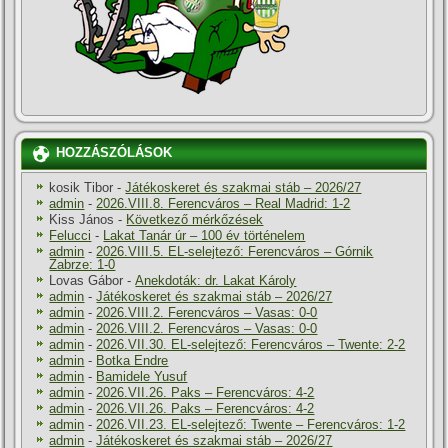
HOZZÁSZÓLÁSOK
kosik Tibor
-
Játékoskeret és szakmai stáb – 2026/27
admin
-
2026.VIII.8. Ferencváros – Real Madrid: 1-2
Kiss János
-
Következő mérkőzések
Felucci
-
Lakat Tanár úr – 100 év történelem
admin
-
2026.VIII.5. EL-selejtező: Ferencváros – Górnik
Zabrze: 1-0
Lovas Gábor
-
Anekdoták: dr. Lakat Károly
admin
-
Játékoskeret és szakmai stáb – 2026/27
admin
-
2026.VIII.2. Ferencváros – Vasas: 0-0
admin
-
2026.VIII.2. Ferencváros – Vasas: 0-0
admin
-
2026.VII.30. EL-selejtező: Ferencváros – Twente: 2-2
admin
-
Botka Endre
admin
-
Bamidele Yusuf
admin
-
2026.VII.26. Paks – Ferencváros: 4-2
admin
-
2026.VII.26. Paks – Ferencváros: 4-2
admin
-
2026.VII.23. EL-selejtező: Twente – Ferencváros: 1-2
admin
-
Játékoskeret és szakmai stáb – 2026/27