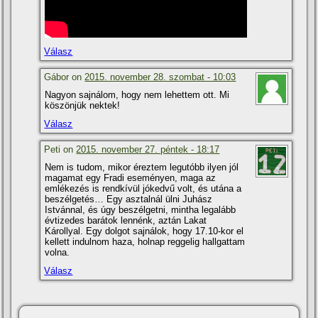
Válasz
Gábor on
2015. november 28. szombat - 10:03
Nagyon sajnálom, hogy nem lehettem ott. Mi
köszönjük nektek!
Válasz
Peti on
2015. november 27. péntek - 18:17
Nem is tudom, mikor éreztem legutóbb ilyen jól
magamat egy Fradi eseményen, maga az
emlékezés is rendkí­vül jókedvű volt, és utána a
beszélgetés… Egy asztalnál ülni Juhász
Istvánnal, és úgy beszélgetni, mintha legalább
évtizedes barátok lennénk, aztán Lakat
Károllyal. Egy dolgot sajnálok, hogy 17.10-kor el
kellett indulnom haza, holnap reggelig hallgattam
volna.
Válasz