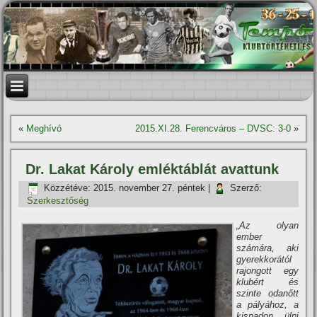
«
Meghí­vó
2015.XI.28. Ferencváros – DVSC: 3-0
»
Dr. Lakat Károly emléktáblát avattunk
Közzétéve:
2015. november 27. péntek
|
Szerző:
Szerkesztőség
„Az olyan
ember
számára, aki
gyerekkorától
rajongott egy
klubért és
szinte odanőtt
a pályához, a
kispadon ülni