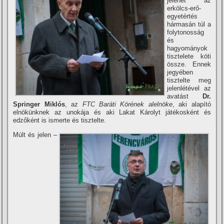
jelenét az
erkölcs-erő-
egyetértés
hármasán túl a
folytonosság
és
hagyományok
tisztelete köti
össze. Ennek
jegyében
tisztelte meg
jelenlétével az
avatást
Dr.
Springer Miklós
, az
FTC Baráti Körének alelnöke
, aki alapí­tó
elnökünknek az unokája és aki Lakat Károlyt játékosként és
edzőként is ismerte és tisztelte.
Múlt és jelen –