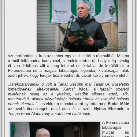
szempillantással kap az ember egy kis í­zelí­tőt a régmúltból. Mintha
a múlt feltámadna hamvaiból, s emlékeztetne rá, hogy még mindig
itt van. Előttünk állt a még letakart emléktábla, de körülöttünk a
Ferencvárosi és a magyar labdarúgás legendái, kiválóságai, akik
azért jöttek, hogy leróják tiszteletüket dr. Lakat Károly emléke előtt.
„Játékostársainak ő volt a Tanár, később már Tanár Úr, közelebbi
ismerőseinek, játékosainak Karcsi bácsi, a futballt szerető
millióknak pedig az a játékos, később sikeres edző, sőt,
mesteredző, akinek pályafutását bajnoki cí­mek és olimpiai bajnoki
cí­mek ékesí­tik.”
– ezekkel a mondatokkal nyitotta meg
Budai Máté
az avató ünnepséget, majd adta át a szót,
Nyilas Eleknek
,
a
Tempó Fradi Alapí­tvány kuratóriumi elnökének
.
A Ferencvárosi
labdarúgás
múltját és