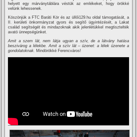
helyett egy márványtáblára véstük az emlékeket, hogy örökké
velünk lehessenek.
Köszönjük a FTC Baráti Kör és az üllői129.hu oldal támogatását, a
II. kerületi önkormányzat gyors és segí­tő ügyintézését, a Lakat
család segí­tségét és mindazoknak akik jelenlétükkel megtisztelték
avató ünnepségünket.
Amit a szem lát, nem látja ugyan a szí­v, de a látvány hatása
beszivárog a lélekbe. Amit a szí­v lát – üzenet: a lélek üzenete a
gondolatoknak.
Mindörökké Ferencváros!