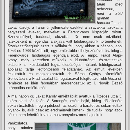
talán még
nehezebb,
mint a zöld
gyepen
harcolni.”
– dr.
Lakat Károly, a Tanár úr jellemezte ezekkel a szavakkal azokat a
nagyszerű éveket, melyeket a Ferencváros kispadján töltött.
Szenvedéllyel, tudással, alázattal. De nem csak edzőként,
játékosként is legendás alakjává vált labdarúgásunk történetének.
Szerkesztőségünk ezért is vállalta fel, hogy abban a házban, ahol
1953 és 1988 között élt, egy emléktábla elhelyezésével tiszteleg a
Ferencvárosi labdarúgás legendája előtt. A Tempó, Fradi! Alapí­
tvány, mely keretében működik a klubtörténeti és-statisztikai
oldalunk is, kezdetektől fogva dicsőséges múltunk feldolgozását,
ápolását tartja legfontosabb feladatának. Az elmúlt években
felkutattuk és megkoszorúztuk dr. Sárosi György sí­remlékét
Genovában, a Fradi család támogatásával felújí­tottuk Toldi Géza sí­
remlékét és idén februárban megrendeztük az I. Novák Dezső
utánpótlás emléktornát.
A mai napon dr. Lakat Károly emléktáblát avattuk a Tizedes utca 3.
szám alatti ház falán. A Borongós, esőre hajló, hideg idő ellenére
sokan tisztelték meg a játékost, az edzőt, a barátot és sokan voltak
olyanok is, akik csak az eredményeit ismerik, de tudják, hogy azok
nélkül nem lehettünk volna huszonnyolcszoros bajnokok.
Varázslatos,
hogy minden