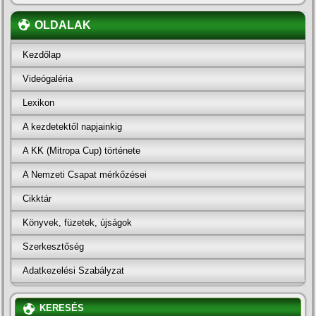
OLDALAK
Kezdőlap
Videógaléria
Lexikon
A kezdetektől napjainkig
A KK (Mitropa Cup) története
A Nemzeti Csapat mérkőzései
Cikktár
Könyvek, füzetek, újságok
Szerkesztőség
Adatkezelési Szabályzat
KERESÉS