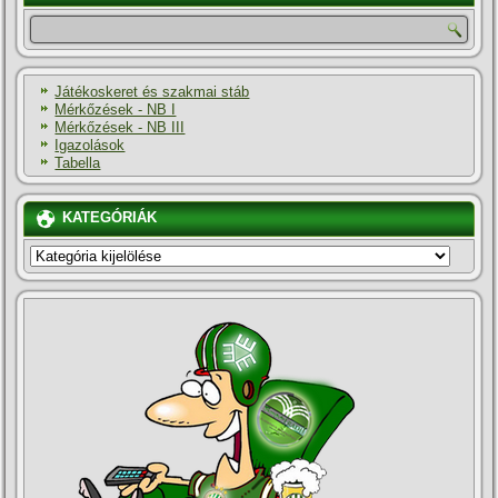
Játékoskeret és szakmai stáb
Mérkőzések - NB I
Mérkőzések - NB III
Igazolások
Tabella
KATEGÓRIÁK
KATEGÓRIÁK