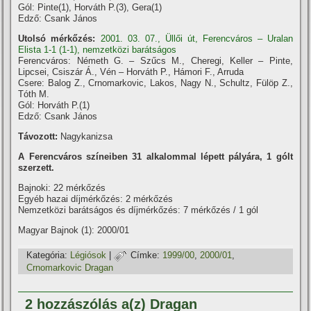
Gól: Pinte(1), Horváth P.(3), Gera(1)
Edző: Csank János
Utolsó mérkőzés:
2001. 03. 07., Üllői út, Ferencváros – Uralan
Elista 1-1 (1-1), nemzetközi barátságos
Ferencváros: Németh G. – Szűcs M., Cheregi, Keller – Pinte,
Lipcsei, Csiszár Á., Vén – Horváth P., Hámori F., Arruda
Csere: Balog Z., Crnomarkovic, Lakos, Nagy N., Schultz, Fülöp Z.,
Tóth M.
Gól: Horváth P.(1)
Edző: Csank János
Távozott:
Nagykanizsa
A Ferencváros szí­neiben 31 alkalommal lépett pályára, 1 gólt
szerzett.
Bajnoki: 22 mérkőzés
Egyéb hazai dí­jmérkőzés: 2 mérkőzés
Nemzetközi barátságos és dí­jmérkőzés: 7 mérkőzés / 1 gól
Magyar Bajnok (1): 2000/01
Kategória:
Légiósok
|
Címke:
1999/00
,
2000/01
,
Crnomarkovic Dragan
2 hozzászólás a(z) Dragan