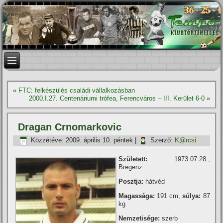
«
FTC: felkészülés családi vállalkozásban
2000.I.27. Centenáriumi trófea, Ferencváros – III. Kerület 6-0
»
Dragan Crnomarkovic
Közzétéve:
2009. április 10. péntek
|
Szerző:
K@rcsi
Született:
1973.07.28.,
Bregenz
Posztja:
hátvéd
Magassága:
191 cm,
súlya:
87
kg
Nemzetisége:
szerb