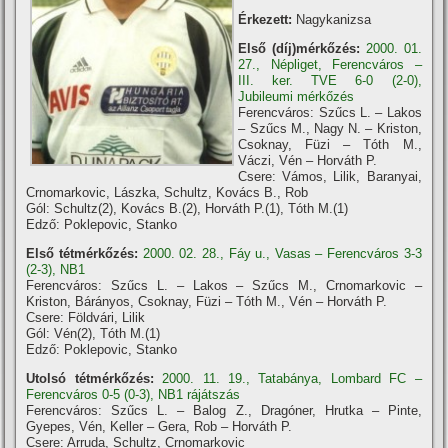
Érkezett:
Nagykanizsa
Első (díj)mérkőzés:
2000. 01.
27., Népliget, Ferencváros –
III. ker. TVE 6-0 (2-0),
Jubileumi mérkőzés
Ferencváros: Szűcs L. – Lakos
– Szűcs M., Nagy N. – Kriston,
Csoknay, Füzi – Tóth M.,
Váczi, Vén – Horváth P.
Csere: Vámos, Lilik, Baranyai,
Crnomarkovic, Lászka, Schultz, Kovács B., Rob
Gól: Schultz(2), Kovács B.(2), Horváth P.(1), Tóth M.(1)
Edző: Poklepovic, Stanko
Első tétmérkőzés:
2000. 02. 28., Fáy u., Vasas – Ferencváros 3-3
(2-3), NB1
Ferencváros: Szűcs L. – Lakos – Szűcs M., Crnomarkovic –
Kriston, Bárányos, Csoknay, Füzi – Tóth M., Vén – Horváth P.
Csere: Földvári, Lilik
Gól: Vén(2), Tóth M.(1)
Edző: Poklepovic, Stanko
Utolsó tétmérkőzés:
2000. 11. 19., Tatabánya, Lombard FC –
Ferencváros 0-5 (0-3), NB1 rájátszás
Ferencváros: Szűcs L. – Balog Z., Dragóner, Hrutka – Pinte,
Gyepes, Vén, Keller – Gera, Rob – Horváth P.
Csere: Arruda, Schultz, Crnomarkovic