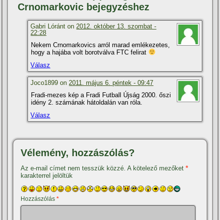
Crnomarkovic bejegyzéshez
Gabri Lóránt on
2012. október 13. szombat -
22:28
Nekem Crnomarkovics arról marad emlékezetes,
hogy a hajába volt borotválva FTC felirat
Válasz
Joco1899 on
2011. május 6. péntek - 09:47
Fradi-mezes kép a Fradi Futball Újság 2000. őszi
idény 2. számának hátoldalán van róla.
Válasz
Vélemény, hozzászólás?
Az e-mail címet nem tesszük közzé.
A kötelező mezőket
*
karakterrel jelöltük
Hozzászólás
*