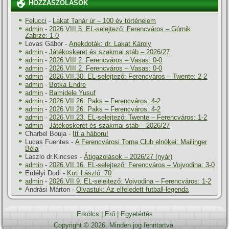
HOZZÁSZÓLÁSOK
Felucci
-
Lakat Tanár úr – 100 év történelem
admin
-
2026.VIII.5. EL-selejtező: Ferencváros – Górnik
Zabrze: 1-0
Lovas Gábor
-
Anekdoták: dr. Lakat Károly
admin
-
Játékoskeret és szakmai stáb – 2026/27
admin
-
2026.VIII.2. Ferencváros – Vasas: 0-0
admin
-
2026.VIII.2. Ferencváros – Vasas: 0-0
admin
-
2026.VII.30. EL-selejtező: Ferencváros – Twente: 2-2
admin
-
Botka Endre
admin
-
Bamidele Yusuf
admin
-
2026.VII.26. Paks – Ferencváros: 4-2
admin
-
2026.VII.26. Paks – Ferencváros: 4-2
admin
-
2026.VII.23. EL-selejtező: Twente – Ferencváros: 1-2
admin
-
Játékoskeret és szakmai stáb – 2026/27
Charbel Bouja
-
Itt a háboru!
Lucas Fuentes
-
A Ferencvárosi Torna Club elnökei: Mailinger
Béla
Laszlo dr.Kincses
-
Átigazolások – 2026/27 (nyár)
admin
-
2026.VII.16. EL-selejtező: Ferencváros – Vojvodina: 3-0
Erdélyi Dodi
-
Kuti László: 70
admin
-
2026.VII.9. EL-selejtező: Vojvodina – Ferencváros: 1-2
Andrási Márton
-
Olvastuk: Az elfeledett futball-legenda
Erkölcs
|
Erő
|
Egyetértés
Copyright © 2026. Minden jog fenntartva.