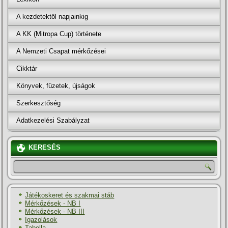
A kezdetektől napjainkig
A KK (Mitropa Cup) története
A Nemzeti Csapat mérkőzései
Cikktár
Könyvek, füzetek, újságok
Szerkesztőség
Adatkezelési Szabályzat
KERESÉS
Játékoskeret és szakmai stáb
Mérkőzések - NB I
Mérkőzések - NB III
Igazolások
Tabella