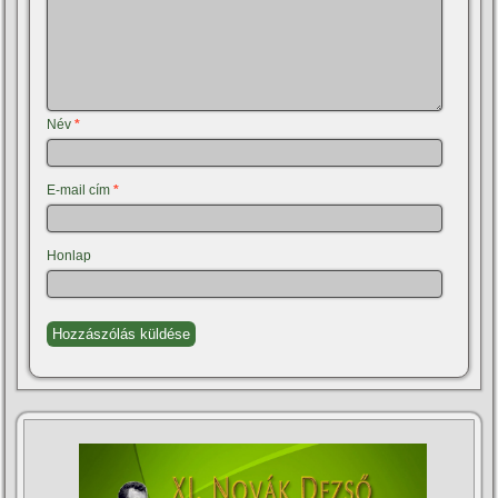
Név
*
E-mail cím
*
Honlap