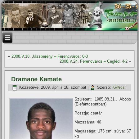
«
2008.V.18. Jászberény – Ferencváros: 0-3
2008.V.24. Ferencváros – Cegléd: 4-2
»
Dramane Kamate
Közzétéve:
2009. április 18. szombat
|
Szerző:
K@rcsi
Született: 1985.08.31., Abobo
(Elefántcsontpart)
Posztja: csatár
Mezszáma: 40
Magassága: 173 cm, súlya: 67
kg