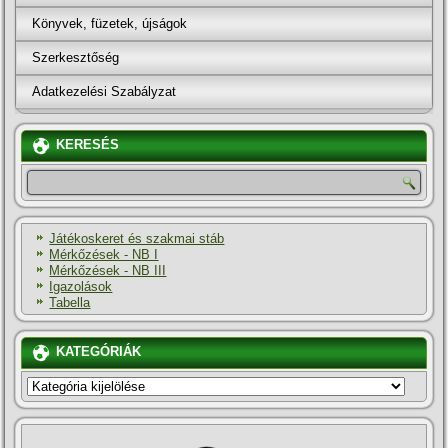
Könyvek, füzetek, újságok
Szerkesztőség
Adatkezelési Szabályzat
KERESÉS
Játékoskeret és szakmai stáb
Mérkőzések - NB I
Mérkőzések - NB III
Igazolások
Tabella
KATEGÓRIÁK
KATEGÓRIÁK