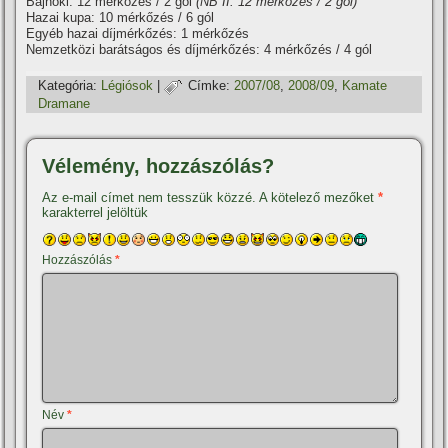
Bajnoki: 12 mérkőzés / 2 gól
(NB II: 12 mérkőzés / 2 gól)
Hazai kupa: 10 mérkőzés / 6 gól
Egyéb hazai dí­jmérkőzés: 1 mérkőzés
Nemzetközi barátságos és dí­jmérkőzés: 4 mérkőzés / 4 gól
Kategória:
Légiósok
|
Címke:
2007/08
,
2008/09
,
Kamate
Dramane
Vélemény, hozzászólás?
Az e-mail címet nem tesszük közzé.
A kötelező mezőket
*
karakterrel jelöltük
Hozzászólás
*
Név
*