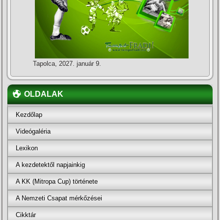
Tapolca, 2027. január 9.
OLDALAK
Kezdőlap
Videógaléria
Lexikon
A kezdetektől napjainkig
A KK (Mitropa Cup) története
A Nemzeti Csapat mérkőzései
Cikktár