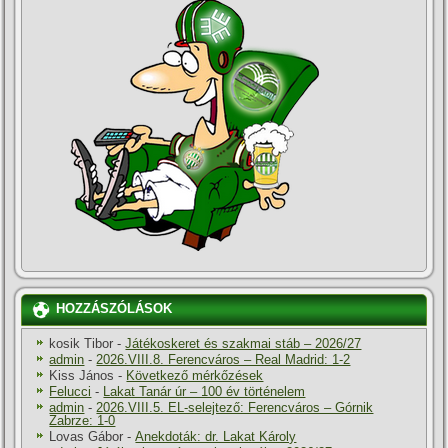
HOZZÁSZÓLÁSOK
kosik Tibor
-
Játékoskeret és szakmai stáb – 2026/27
admin
-
2026.VIII.8. Ferencváros – Real Madrid: 1-2
Kiss János
-
Következő mérkőzések
Felucci
-
Lakat Tanár úr – 100 év történelem
admin
-
2026.VIII.5. EL-selejtező: Ferencváros – Górnik
Zabrze: 1-0
Lovas Gábor
-
Anekdoták: dr. Lakat Károly