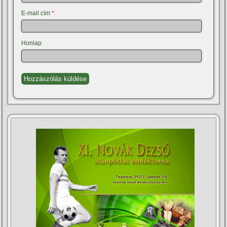
E-mail cím
*
Honlap