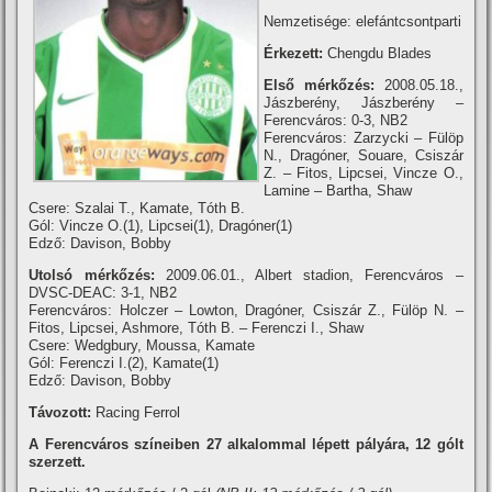
Nemzetisége: elefántcsontparti
Érkezett:
Chengdu Blades
Első mérkőzés:
2008.05.18.,
Jászberény, Jászberény –
Ferencváros: 0-3, NB2
Ferencváros: Zarzycki – Fülöp
N., Dragóner, Souare, Csiszár
Z. – Fitos, Lipcsei, Vincze O.,
Lamine – Bartha, Shaw
Csere: Szalai T., Kamate, Tóth B.
Gól: Vincze O.(1), Lipcsei(1), Dragóner(1)
Edző: Davison, Bobby
Utolsó mérkőzés:
2009.06.01., Albert stadion, Ferencváros –
DVSC-DEAC: 3-1, NB2
Ferencváros: Holczer – Lowton, Dragóner, Csiszár Z., Fülöp N. –
Fitos, Lipcsei, Ashmore, Tóth B. – Ferenczi I., Shaw
Csere: Wedgbury, Moussa, Kamate
Gól: Ferenczi I.(2), Kamate(1)
Edző: Davison, Bobby
Távozott:
Racing Ferrol
A Ferencváros szí­neiben 27 alkalommal lépett pályára, 12 gólt
szerzett.