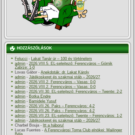
HOZZÁSZÓLÁSOK
Felucci
-
Lakat Tanár úr – 100 év történelem
admin
-
2026.VIII.5. EL-selejtező: Ferencváros – Górnik
Zabrze: 1-0
Lovas Gábor
-
Anekdoták: dr. Lakat Károly
admin
-
Játékoskeret és szakmai stáb – 2026/27
admin
-
2026.VIII.2. Ferencváros – Vasas: 0-0
admin
-
2026.VIII.2. Ferencváros – Vasas: 0-0
admin
-
2026.VII.30. EL-selejtező: Ferencváros – Twente: 2-2
admin
-
Botka Endre
admin
-
Bamidele Yusuf
admin
-
2026.VII.26. Paks – Ferencváros: 4-2
admin
-
2026.VII.26. Paks – Ferencváros: 4-2
admin
-
2026.VII.23. EL-selejtező: Twente – Ferencváros: 1-2
admin
-
Játékoskeret és szakmai stáb – 2026/27
Charbel Bouja
-
Itt a háboru!
Lucas Fuentes
-
A Ferencvárosi Torna Club elnökei: Mailinger
Béla