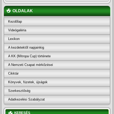
OLDALAK
Kezdőlap
Videógaléria
Lexikon
A kezdetektől napjainkig
A KK (Mitropa Cup) története
A Nemzeti Csapat mérkőzései
Cikktár
Könyvek, füzetek, újságok
Szerkesztőség
Adatkezelési Szabályzat
KERESÉS