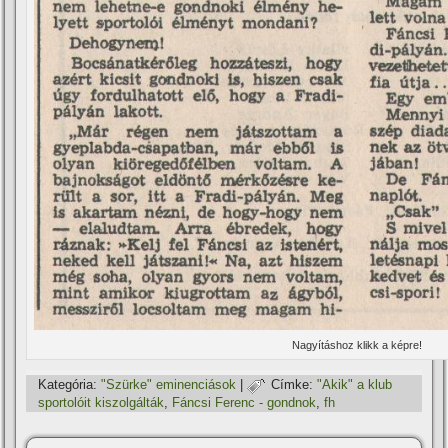
Nagyí­táshoz klikk a képre!
Kategória:
"Szürke" eminenciások
|
Címke:
"Akik" a klub
sportolóit kiszolgálták
,
Fáncsi Ferenc - gondnok
,
fh