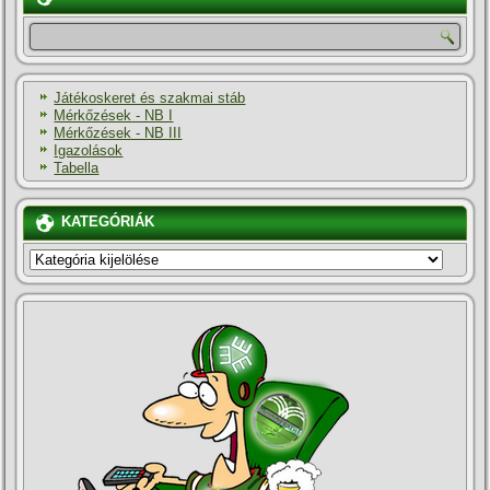
Játékoskeret és szakmai stáb
Mérkőzések - NB I
Mérkőzések - NB III
Igazolások
Tabella
KATEGÓRIÁK
KATEGÓRIÁK