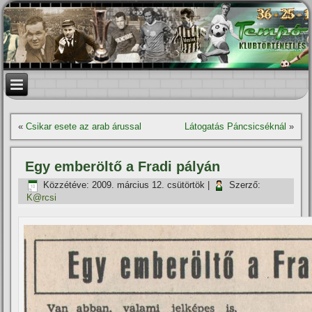
«
Csikar esete az arab árussal
Látogatás Páncsicséknál
»
Egy emberöltő a Fradi pályán
Közzétéve:
2009. március 12. csütörtök
|
Szerző:
K@rcsi