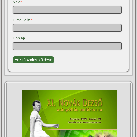
Név
*
E-mail cím
*
Honlap