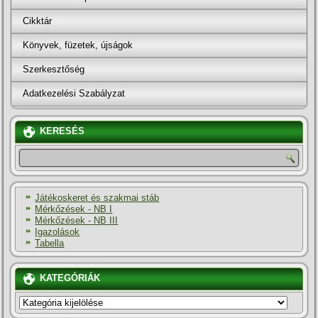
Cikktár
Könyvek, füzetek, újságok
Szerkesztőség
Adatkezelési Szabályzat
KERESÉS
Játékoskeret és szakmai stáb
Mérkőzések - NB I
Mérkőzések - NB III
Igazolások
Tabella
KATEGÓRIÁK
KATEGÓRIÁK