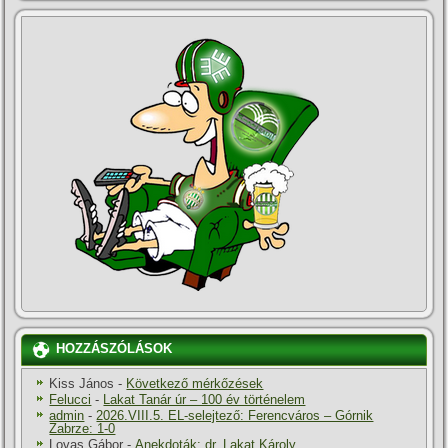
HOZZÁSZÓLÁSOK
Kiss János
-
Következő mérkőzések
Felucci
-
Lakat Tanár úr – 100 év történelem
admin
-
2026.VIII.5. EL-selejtező: Ferencváros – Górnik
Zabrze: 1-0
Lovas Gábor
-
Anekdoták: dr. Lakat Károly