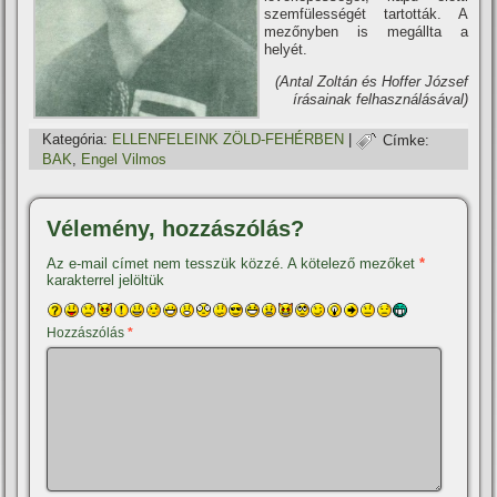
szemfülességét tartották. A
mezőnyben is megállta a
helyét.
(Antal Zoltán és Hoffer József
í­rásainak felhasználásával)
Kategória:
ELLENFELEINK ZÖLD-FEHÉRBEN
|
Címke:
BAK
,
Engel Vilmos
Vélemény, hozzászólás?
Az e-mail címet nem tesszük közzé.
A kötelező mezőket
*
karakterrel jelöltük
Hozzászólás
*