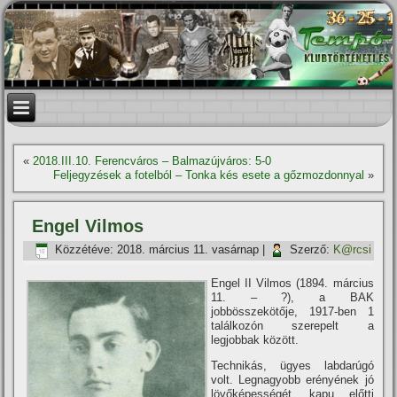
«
2018.III.10. Ferencváros – Balmazújváros: 5-0
Feljegyzések a fotelból – Tonka kés esete a gőzmozdonnyal
»
Engel Vilmos
Közzétéve:
2018. március 11. vasárnap
|
Szerző:
K@rcsi
Engel II Vilmos (1894. március
11. – ?), a BAK
jobbösszekötője, 1917-ben 1
találkozón szerepelt a
legjobbak között.
Technikás, ügyes labdarúgó
volt. Legnagyobb erényének jó
lövőképességét, kapu előtti