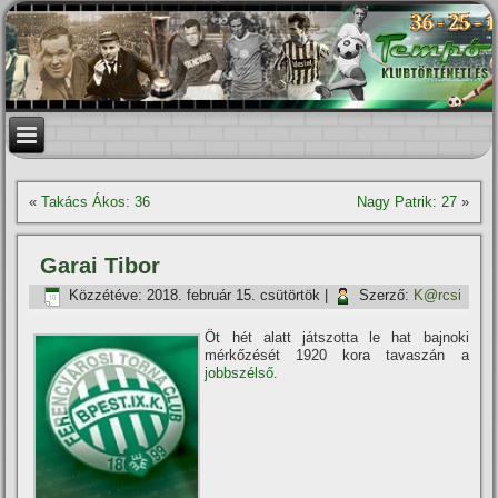
«
Takács Ákos: 36
Nagy Patrik: 27
»
Garai Tibor
Közzétéve:
2018. február 15. csütörtök
|
Szerző:
K@rcsi
Öt hét alatt játszotta le hat bajnoki
mérkőzését 1920 kora tavaszán a
jobbszélső
.