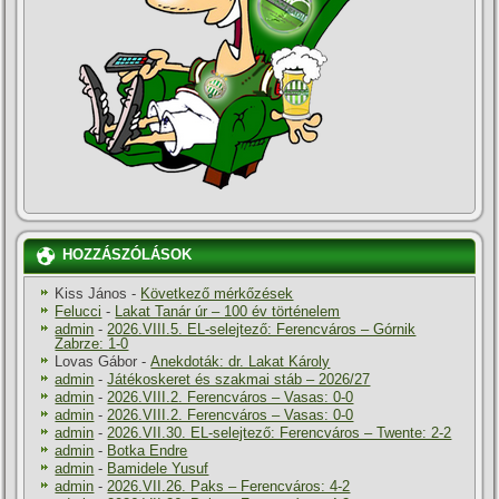
HOZZÁSZÓLÁSOK
Kiss János
-
Következő mérkőzések
Felucci
-
Lakat Tanár úr – 100 év történelem
admin
-
2026.VIII.5. EL-selejtező: Ferencváros – Górnik
Zabrze: 1-0
Lovas Gábor
-
Anekdoták: dr. Lakat Károly
admin
-
Játékoskeret és szakmai stáb – 2026/27
admin
-
2026.VIII.2. Ferencváros – Vasas: 0-0
admin
-
2026.VIII.2. Ferencváros – Vasas: 0-0
admin
-
2026.VII.30. EL-selejtező: Ferencváros – Twente: 2-2
admin
-
Botka Endre
admin
-
Bamidele Yusuf
admin
-
2026.VII.26. Paks – Ferencváros: 4-2