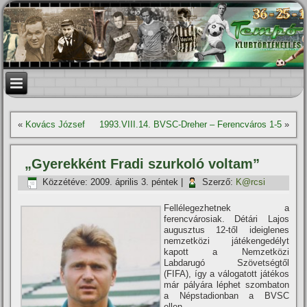
«
Kovács József
1993.VIII.14. BVSC-Dreher – Ferencváros 1-5
»
„Gyerekként Fradi szurkoló voltam”
Közzétéve:
2009. április 3. péntek
|
Szerző:
K@rcsi
Fellélegezhetnek a
ferencvárosiak. Détári Lajos
augusztus 12-től ideiglenes
nemzetközi játékengedélyt
kapott a Nemzetközi
Labdarugó Szövetségtől
(FIFA), í­gy a válogatott játékos
már pályára léphet szombaton
a Népstadionban a BVSC
ellen.