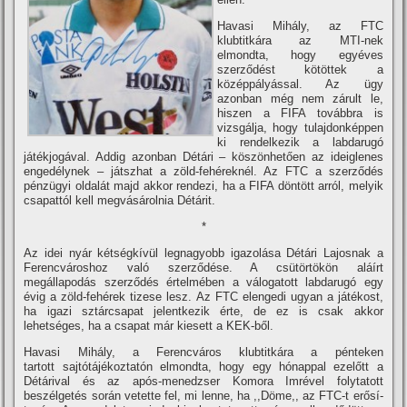
Havasi Mihály, az FTC
klubtitkára az MTI-nek
elmondta, hogy egyéves
szerződést kötöttek a
középpályással. Az ügy
azonban még nem zárult le,
hiszen a FIFA továbbra is
vizsgálja, hogy tulajdonképpen
ki rendelkezik a labdarugó
játékjogával. Addig azonban Détári – köszönhetően az ideiglenes
engedélynek – játszhat a zöld-fehéreknél. Az FTC a szerződés
pénzügyi oldalát majd akkor rendezi, ha a FIFA döntött arról, melyik
csapattól kell megvásárolnia Détárit.
*
Az idei nyár kétségkí­vül legnagyobb igazolása Détári Lajosnak a
Ferencvároshoz való szerződése. A csütörtökön aláí­rt
megállapodás szerződés értelmében a válogatott labdarugó egy
évig a zöld-fehérek tizese lesz. Az FTC elengedi ugyan a játékost,
ha igazi sztárcsapat jelentkezik érte, de ez is csak akkor
lehetséges, ha a csapat már kiesett a KEK-ből.
Havasi Mihály, a Ferencváros klubtitkára a pénteken
tartott sajtótájékoztatón elmondta, hogy egy hónappal ezelőtt a
Détárival és az após-menedzser Komora Imrével folytatott
beszélgetés során vetette fel, mi lenne, ha ,,Döme,, az FTC-t erősí­