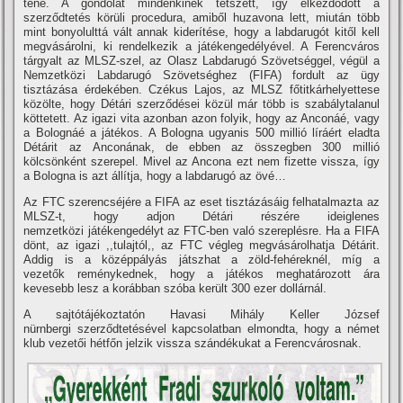
tené. A gondolat mindenkinek tetszett, í­gy elkezdődött a
szerződtetés körüli procedura, amiből huzavona lett, miután több
mint bonyolulttá vált annak kiderí­tése, hogy a labdarugót kitől kell
megvásárolni, ki rendelkezik a játékengedélyével. A Ferencváros
tárgyalt az MLSZ-szel, az Olasz Labdarugó Szövetséggel, végül a
Nemzetközi Labdarugó Szövetséghez (FIFA) fordult az ügy
tisztázása érdekében. Czékus Lajos, az MLSZ főtitkárhelyettese
közölte, hogy Détári szerződései közül már több is szabálytalanul
köttetett. Az igazi vita azonban azon folyik, hogy az Anconáé, vagy
a Bolognáé a játékos. A Bologna ugyanis 500 millió lí­ráért eladta
Détárit az Anconának, de ebben az összegben 300 millió
kölcsönként szerepel. Mivel az Ancona ezt nem fizette vissza, í­gy
a Bologna is azt állí­tja, hogy a labdarugó az övé…
Az FTC szerencséjére a FIFA az eset tisztázásáig felhatalmazta az
MLSZ-t, hogy adjon Détári részére ideiglenes
nemzetközi játékengedélyt az FTC-ben való szereplésre. Ha a FIFA
dönt, az igazi ,,tulajtól,, az FTC végleg megvásárolhatja Détárit.
Addig is a középpályás játszhat a zöld-fehéreknél, mí­g a
vezetők reménykednek, hogy a játékos meghatározott ára
kevesebb lesz a korábban szóba került 300 ezer dollárnál.
A sajtótájékoztatón Havasi Mihály Keller József
nürnbergi szerződtetésével kapcsolatban elmondta, hogy a német
klub vezetői hétfőn jelzik vissza szándékukat a Ferencvárosnak.