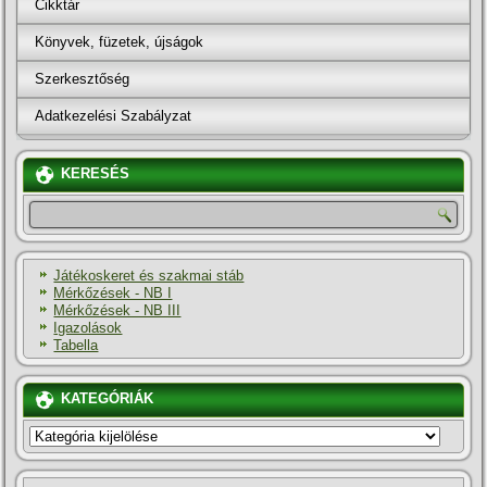
Cikktár
Könyvek, füzetek, újságok
Szerkesztőség
Adatkezelési Szabályzat
KERESÉS
Játékoskeret és szakmai stáb
Mérkőzések - NB I
Mérkőzések - NB III
Igazolások
Tabella
KATEGÓRIÁK
KATEGÓRIÁK