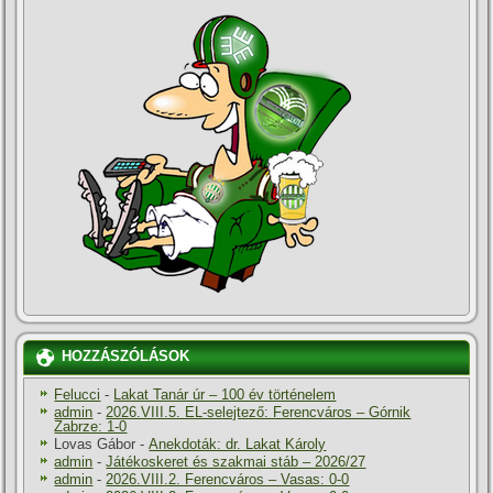
HOZZÁSZÓLÁSOK
Felucci
-
Lakat Tanár úr – 100 év történelem
admin
-
2026.VIII.5. EL-selejtező: Ferencváros – Górnik
Zabrze: 1-0
Lovas Gábor
-
Anekdoták: dr. Lakat Károly
admin
-
Játékoskeret és szakmai stáb – 2026/27
admin
-
2026.VIII.2. Ferencváros – Vasas: 0-0