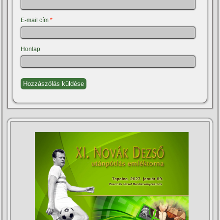
E-mail cím
*
Honlap