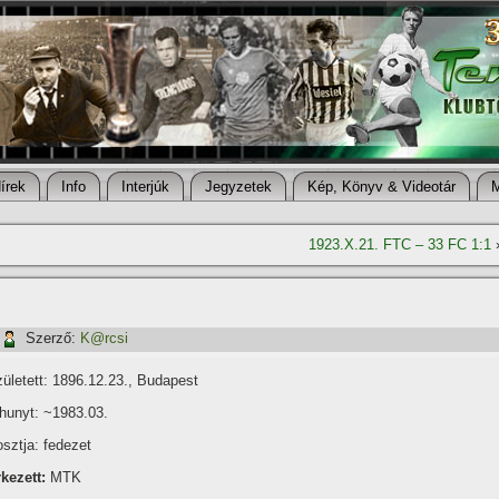
í­rek
Info
Interjúk
Jegyzetek
Kép, Könyv & Videotár
1923.X.21. FTC – 33 FC 1:1
Szerző:
K@rcsi
ületett: 1896.12.23., Budapest
hunyt: ~1983.03.
sztja: fedezet
kezett:
MTK