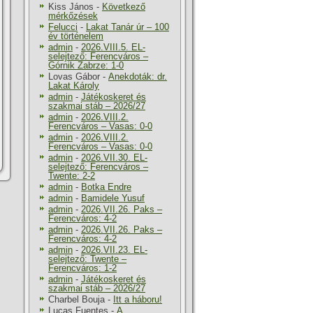
Kiss János
-
Következő
mérkőzések
Felucci
-
Lakat Tanár úr – 100
év történelem
admin
-
2026.VIII.5. EL-
selejtező: Ferencváros –
Górnik Zabrze: 1-0
Lovas Gábor
-
Anekdoták: dr.
Lakat Károly
admin
-
Játékoskeret és
szakmai stáb – 2026/27
admin
-
2026.VIII.2.
Ferencváros – Vasas: 0-0
admin
-
2026.VIII.2.
Ferencváros – Vasas: 0-0
admin
-
2026.VII.30. EL-
selejtező: Ferencváros –
Twente: 2-2
admin
-
Botka Endre
admin
-
Bamidele Yusuf
admin
-
2026.VII.26. Paks –
Ferencváros: 4-2
admin
-
2026.VII.26. Paks –
Ferencváros: 4-2
admin
-
2026.VII.23. EL-
selejtező: Twente –
Ferencváros: 1-2
admin
-
Játékoskeret és
szakmai stáb – 2026/27
Charbel Bouja
-
Itt a háboru!
Lucas Fuentes
-
A