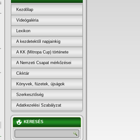
i
Kezdőlap
–
Videógaléria
Lexikon
A kezdetektől napjainkig
,
A KK (Mitropa Cup) története
A Nemzeti Csapat mérkőzései
,
Cikktár
Könyvek, füzetek, újságok
Szerkesztőség
Adatkezelési Szabályzat
KERESÉS