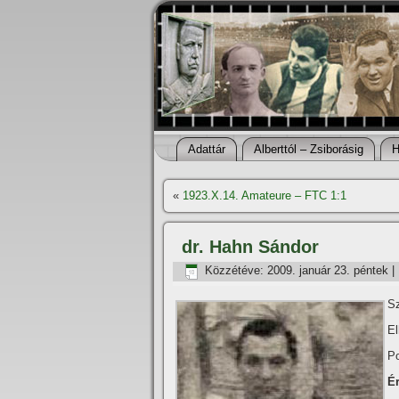
Adattár
Alberttól – Zsiborásig
H
«
1923.X.14. Amateure – FTC 1:1
dr. Hahn Sándor
Közzétéve:
2009. január 23. péntek
|
Sz
El
Po
Ér