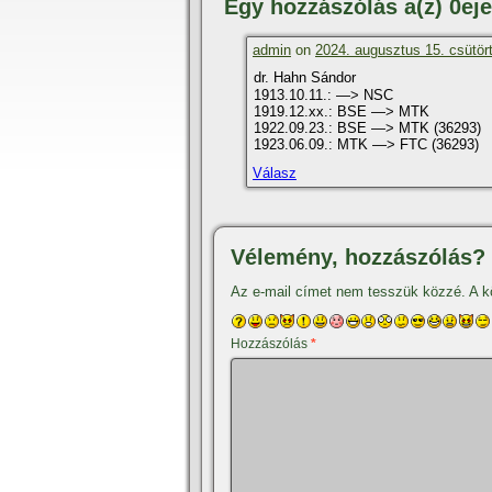
Egy hozzászólás a(z) 0ej
admin
on
2024. augusztus 15. csütört
dr. Hahn Sándor
1913.10.11.: —> NSC
1919.12.xx.: BSE —> MTK
1922.09.23.: BSE —> MTK (36293)
1923.06.09.: MTK —> FTC (36293)
Válasz
Vélemény, hozzászólás?
Az e-mail címet nem tesszük közzé.
A k
Hozzászólás
*