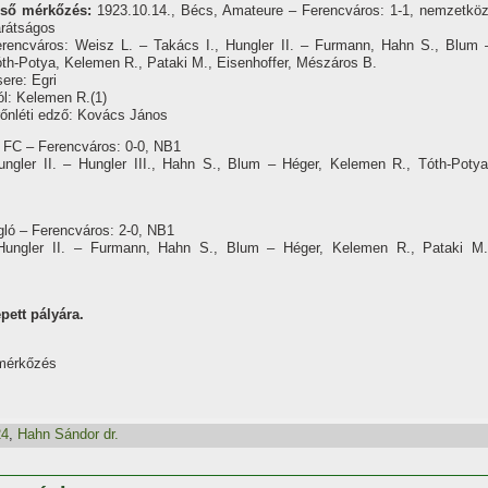
lső mérkőzés:
1923.10.14., Bécs, Amateure – Ferencváros: 1-1, nemzetköz
rátságos
rencváros: Weisz L. – Takács I., Hungler II. – Furmann, Hahn S., Blum 
th-Potya, Kelemen R., Pataki M., Eisenhoffer, Mészáros B.
ere: Egri
l: Kelemen R.(1)
őnléti edző: Kovács János
3 FC – Ferencváros: 0-0, NB1
ngler II. – Hungler III., Hahn S., Blum – Héger, Kelemen R., Tóth-Potya
ugló – Ferencváros: 2-0, NB1
Hungler II. – Furmann, Hahn S., Blum – Héger, Kelemen R., Pataki M.
pett pályára.
 mérkőzés
24
,
Hahn Sándor dr.