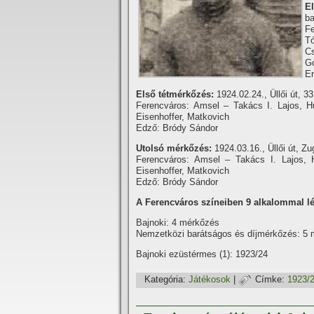
E
ba
Fe
Tó
Cs
Gó
Er
Első tétmérkőzés:
1924.02.24., Üllői út, 3
Ferencváros: Amsel – Takács I. Lajos, Hu
Eisenhoffer, Matkovich
Edző: Bródy Sándor
Utolsó mérkőzés:
1924.03.16., Üllői út, Z
Ferencváros: Amsel – Takács I. Lajos, 
Eisenhoffer, Matkovich
Edző: Bródy Sándor
A Ferencváros szí­neiben 9 alkalommal lé
Bajnoki: 4 mérkőzés
Nemzetközi barátságos és dí­jmérkőzés: 5
Bajnoki ezüstérmes (1): 1923/24
Kategória:
Játékosok
|
Címke:
1923/