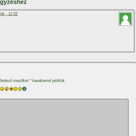
egyzéshez
ök - 11:52
ötelező mezőket
*
karakterrel jelöltük