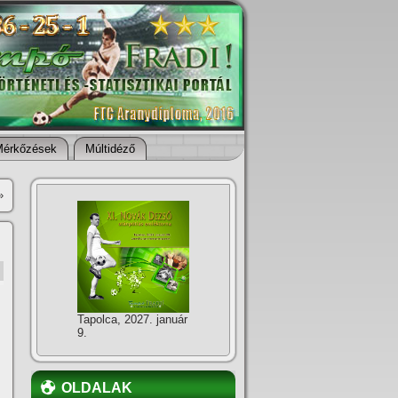
Mérkőzések
Múltidéző
»
Tapolca, 2027. január
9.
OLDALAK