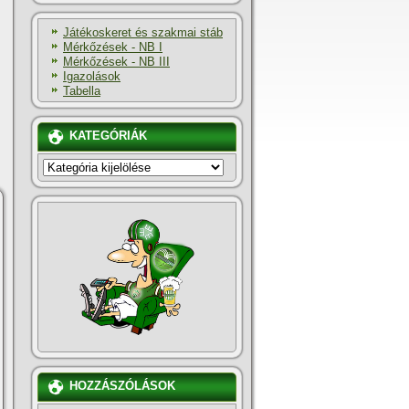
Játékoskeret és szakmai stáb
Mérkőzések - NB I
Mérkőzések - NB III
Igazolások
Tabella
KATEGÓRIÁK
KATEGÓRIÁK
HOZZÁSZÓLÁSOK