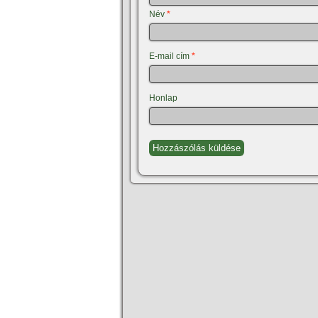
Név
*
E-mail cím
*
Honlap