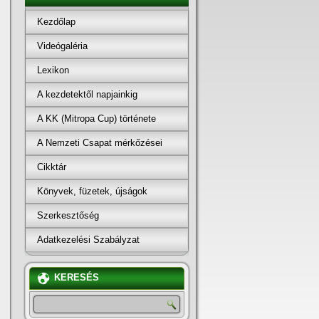
Kezdőlap
Videógaléria
Lexikon
A kezdetektől napjainkig
A KK (Mitropa Cup) története
A Nemzeti Csapat mérkőzései
Cikktár
Könyvek, füzetek, újságok
Szerkesztőség
Adatkezelési Szabályzat
KERESÉS