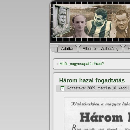
Adattár
Alberttól – Zsiborásig
H
«
Mitől „nagycsapat”a Fradi?
Három hazai fogadtatás
Közzétéve:
2009. március 10. kedd
|