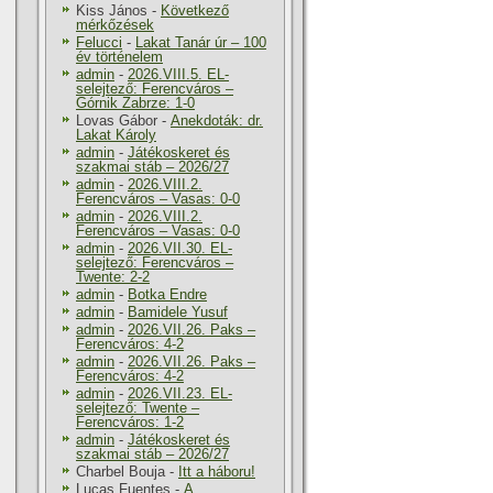
Kiss János
-
Következő
mérkőzések
Felucci
-
Lakat Tanár úr – 100
év történelem
admin
-
2026.VIII.5. EL-
selejtező: Ferencváros –
Górnik Zabrze: 1-0
Lovas Gábor
-
Anekdoták: dr.
Lakat Károly
admin
-
Játékoskeret és
szakmai stáb – 2026/27
admin
-
2026.VIII.2.
Ferencváros – Vasas: 0-0
admin
-
2026.VIII.2.
Ferencváros – Vasas: 0-0
admin
-
2026.VII.30. EL-
selejtező: Ferencváros –
Twente: 2-2
admin
-
Botka Endre
admin
-
Bamidele Yusuf
admin
-
2026.VII.26. Paks –
Ferencváros: 4-2
admin
-
2026.VII.26. Paks –
Ferencváros: 4-2
admin
-
2026.VII.23. EL-
selejtező: Twente –
Ferencváros: 1-2
admin
-
Játékoskeret és
szakmai stáb – 2026/27
Charbel Bouja
-
Itt a háboru!
Lucas Fuentes
-
A