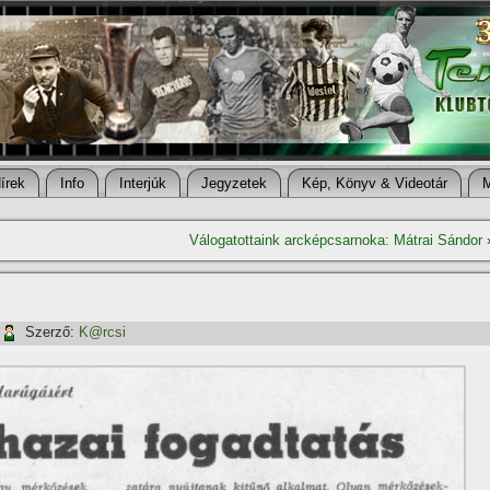
í­rek
Info
Interjúk
Jegyzetek
Kép, Könyv & Videotár
Válogatottaink arcképcsarnoka: Mátrai Sándor
Szerző:
K@rcsi