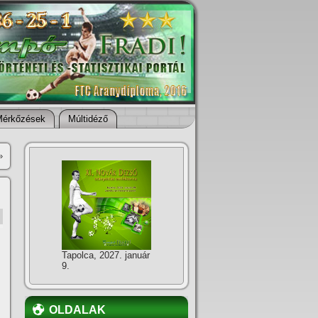
Mérkőzések
Múltidéző
»
Tapolca, 2027. január
9.
OLDALAK