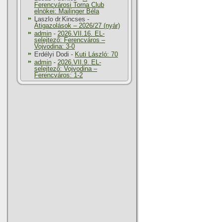
Ferencvárosi Torna Club
elnökei: Mailinger Béla
Laszlo dr.Kincses
-
Átigazolások – 2026/27 (nyár)
admin
-
2026.VII.16. EL-
selejtező: Ferencváros –
Vojvodina: 3-0
Erdélyi Dodi
-
Kuti László: 70
admin
-
2026.VII.9. EL-
selejtező: Vojvodina –
Ferencváros: 1-2