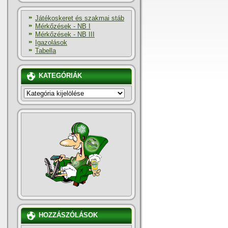
Játékoskeret és szakmai stáb
Mérkőzések - NB I
Mérkőzések - NB III
Igazolások
Tabella
KATEGÓRIÁK
KATEGÓRIÁK
HOZZÁSZÓLÁSOK