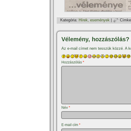
Kategória:
Hí­rek, események
|
Címke
Vélemény, hozzászólás?
Az e-mail címet nem tesszük közzé.
A k
Hozzászólás
*
Név
*
E-mail cím
*