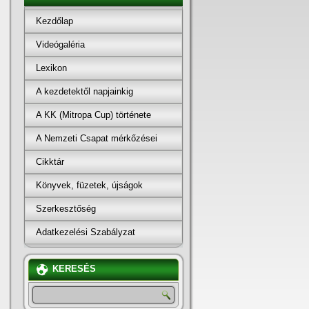
Kezdőlap
Videógaléria
Lexikon
A kezdetektől napjainkig
A KK (Mitropa Cup) története
A Nemzeti Csapat mérkőzései
Cikktár
Könyvek, füzetek, újságok
Szerkesztőség
Adatkezelési Szabályzat
KERESÉS