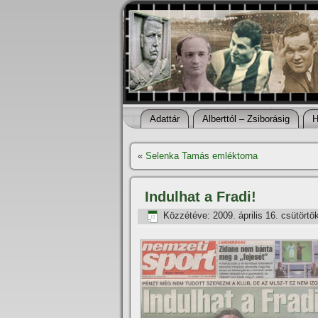
Adattár
Alberttól – Zsiborásig
H
«
Selenka Tamás emléktorna
Indulhat a Fradi!
Közzétéve:
2009. április 16. csütörtö