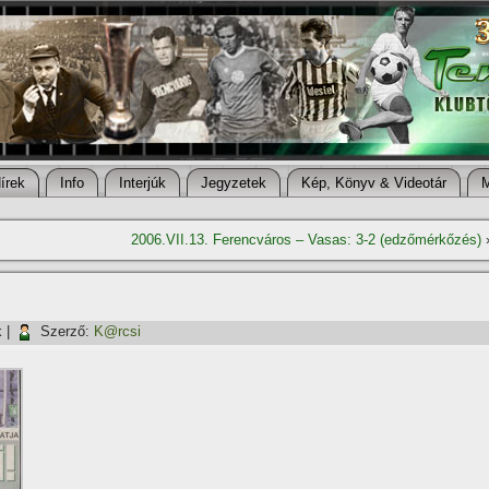
í­rek
Info
Interjúk
Jegyzetek
Kép, Könyv & Videotár
2006.VII.13. Ferencváros – Vasas: 3-2 (edzőmérkőzés)
k
|
Szerző:
K@rcsi