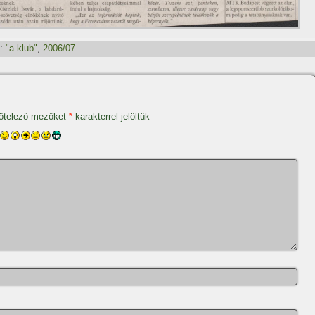
:
"a klub"
,
2006/07
ötelező mezőket
*
karakterrel jelöltük