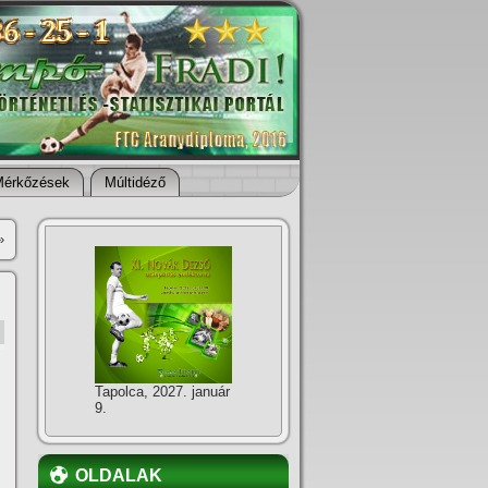
Mérkőzések
Múltidéző
»
Tapolca, 2027. január
9.
OLDALAK