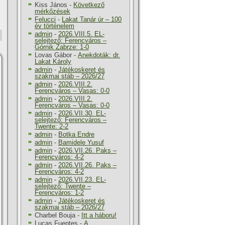
Kiss János
-
Következő
mérkőzések
Felucci
-
Lakat Tanár úr – 100
év történelem
admin
-
2026.VIII.5. EL-
selejtező: Ferencváros –
Górnik Zabrze: 1-0
Lovas Gábor
-
Anekdoták: dr.
Lakat Károly
admin
-
Játékoskeret és
szakmai stáb – 2026/27
admin
-
2026.VIII.2.
Ferencváros – Vasas: 0-0
admin
-
2026.VIII.2.
Ferencváros – Vasas: 0-0
admin
-
2026.VII.30. EL-
selejtező: Ferencváros –
Twente: 2-2
admin
-
Botka Endre
admin
-
Bamidele Yusuf
admin
-
2026.VII.26. Paks –
Ferencváros: 4-2
admin
-
2026.VII.26. Paks –
Ferencváros: 4-2
admin
-
2026.VII.23. EL-
selejtező: Twente –
Ferencváros: 1-2
admin
-
Játékoskeret és
szakmai stáb – 2026/27
Charbel Bouja
-
Itt a háboru!
Lucas Fuentes
-
A