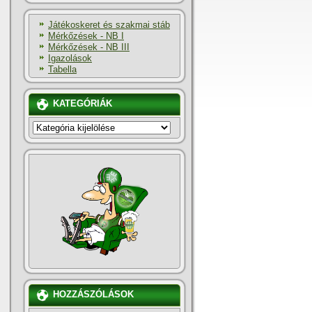
Játékoskeret és szakmai stáb
Mérkőzések - NB I
Mérkőzések - NB III
Igazolások
Tabella
KATEGÓRIÁK
KATEGÓRIÁK
HOZZÁSZÓLÁSOK