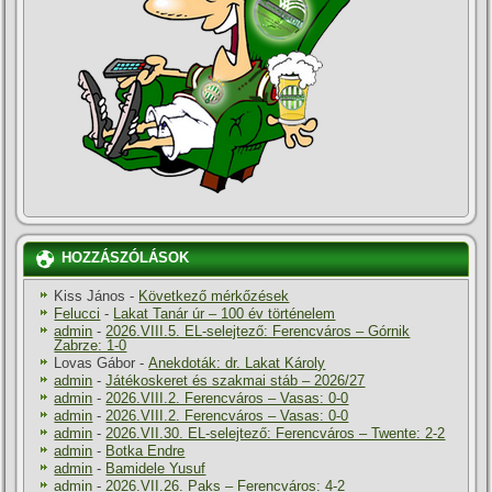
HOZZÁSZÓLÁSOK
Kiss János
-
Következő mérkőzések
Felucci
-
Lakat Tanár úr – 100 év történelem
admin
-
2026.VIII.5. EL-selejtező: Ferencváros – Górnik
Zabrze: 1-0
Lovas Gábor
-
Anekdoták: dr. Lakat Károly
admin
-
Játékoskeret és szakmai stáb – 2026/27
admin
-
2026.VIII.2. Ferencváros – Vasas: 0-0
admin
-
2026.VIII.2. Ferencváros – Vasas: 0-0
admin
-
2026.VII.30. EL-selejtező: Ferencváros – Twente: 2-2
admin
-
Botka Endre
admin
-
Bamidele Yusuf
admin
-
2026.VII.26. Paks – Ferencváros: 4-2