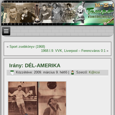
«
Sport zsebkönyv (1968)
1968.I.9. VVK, Liverpool – Ferencváros 0:1
»
Irány: DÉL-AMERIKA
Közzétéve:
2009. március 9. hétfő
|
Szerző:
K@rcsi