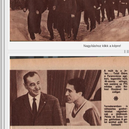
Nagyí­táshoz klikk a képre!