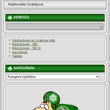
Adatkezelési Szabályzat
KERESÉS
Játékoskeret és szakmai stáb
Mérkőzések - NB I
Mérkőzések - NB III
Igazolások
Tabella
KATEGÓRIÁK
KATEGÓRIÁK