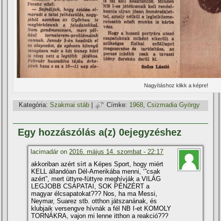
Nagyí­táshoz klikk a képre!
Kategória:
Szakmai stáb
|
Címke:
1968
,
Csizmadia György
Egy hozzászólás a(z) 0ejegyzéshez
lacimadár on
2016. május 14. szombat - 22:17
akkoriban azért sí­rt a Képes Sport, hogy miért
KELL állandóan Dél-Amerikába menni, ‘”csak
azért”, mert üttyre-füttyre meghí­vják a VILÁG
LEGJOBB CSAPATAI, SOK PÉNZÉRT a
magyar élcsapatokat??? Nos, ha ma Messi,
Neymar, Suarez stb. otthon játszanának, és
klubjaik versengve hí­vnák a fél NB I-et KOMOLY
TORNÁKRA, vajon mi lenne itthon a reakció???